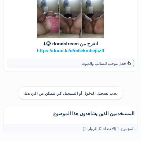
اتفرج من doodstream 😉⬇️
https://dood.la/d/m5ekmhejszff
فحل موجب للسالب والديوث
ا
ل
ت
ف
ا
ع
يجب تسجيل الدخول أو التسجيل كي تتمكن من الرد هنا.
ل
ا
ت
:
المستخدمين الذين يشاهدون هذا الموضوع
المجموع: 1 (الأعضاء: 0, الزوار: 1)