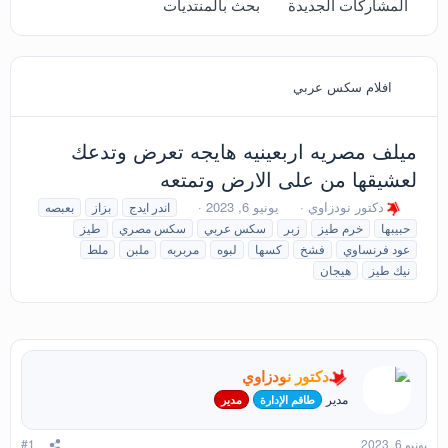
المشاركات الجديدة
بحث بالمنتديات
افلام سكس عربي
ميلف مصريه اربعينيه هايجه تعرض وتدعك
لعشيقها من على الارض وتمتعه
ب
ت
ا
دكتور نودزاوي
يونيو 6, 2023
اندر ايدج
بزاز
بعبصه
ا
ا
ل
حبيبها
خرم طيز
زبر
سكس عربي
سكس مصري
طيز
د
ر
و
عود فرنساوي
فشخ
كسها
لبوه
مربربه
ملبن
ملط
ئ
ي
س
نيك طيز
هيجان
ا
خ
و
ل
ا
م
م
ل
و
ب
ض
د
و
ء
دكتور نودزاوي
ع
مدير
طاقم الإدارة
مدير
يونيو 6, 2023
#1