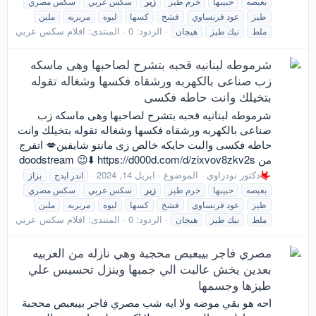
بعبصه
حبيبها
خرم طيز
زبر
سكس عربي
سكس مصري
طيز
عود فرنساوي
فشخ
كسها
لبوه
مربربه
ملبن
الردود: 0
المنتدى:
افلام سكس عربي
ملط
نيك طيز
هيجان
شرموطه لبنانيه قحبه بتشرح لصاحبها وهى ماسكه
زب صناعى بالكهربه ورشقاه فكسها وشغاله تقوله
بتخيلك وانت حاطه فكسى
شرموطه لبنانيه قحبه بتشرح لصاحبها وهى ماسكه زب
صناعى بالكهربه ورشقاه فكسها وشغاله تقوله بتخيلك وانت
حاطه فكسى والبت حايكه خالص زى مانتو شايفين💋 اتفرج
من doodstream 😉⬇️ https://d000d.com/d/zixvov8zkv2s
دكتور نودزاوي
الموضوع
ابريل 14, 2024
اندر ايدج
بزاز
بعبصه
حبيبها
خرم طيز
زبر
سكس عربي
سكس مصري
طيز
عود فرنساوي
فشخ
كسها
لبوه
مربربه
ملبن
الردود: 0
المنتدى:
افلام سكس عربي
ملط
نيك طيز
هيجان
مصري فاجر بيبعبص محجبة وهي نازله من العربيه
بعدين يخش عالبت الي جمبها وينزل تحسيس علي
طيزها وجسمها
احه هو بقي موضه ولا ايه شب مصري فاجر بيبعبص محجبة