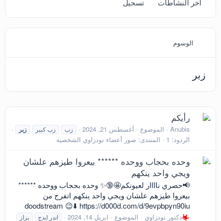
آخر النشاطات
تسجيل
الوسوم
زبر
رأيكم
Anubis
الموضوع
أغسطس 21, 2024
زب
زب كبير
زبر
الردود: 1
المنتدى:
صور أعضاء نودزاوي الشخصيه
وحده بحجاب ووحده ****** بيعروا طيزهم علشان
ويجي واحد ينكهم
📢حصري ناااار لعيونكم🤩🔞✨ وحده بحجاب ووحده ******
بيعروا طيزهم علشان ويجي واحد ينكهم اتفرج من
doodstream 😉⬇️ https://d000d.com/d/9evpbpyn90iu
دكتور نودزاوي
الموضوع
ابريل 14, 2024
اندر ايدج
بزاز