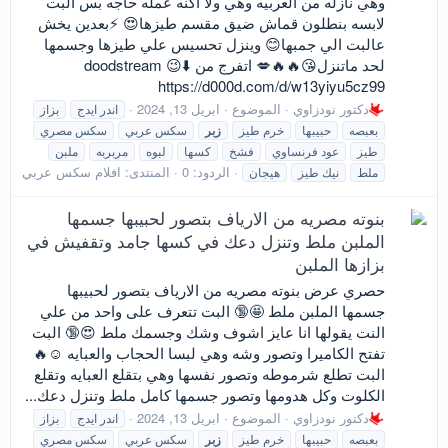
وهي نازله من العربيه وهي ولا اكنه عمله حاجه بس البت
لابسه بنطلون قماش ضيق مقسم طيزها😍 ⚡️بعدين يخش
عالبت الي جمبها😊 وينزل تحسيس علي طيزها وجسمها
لحد ماتنزل😘🔥🔥💋 اتفرج من doodstream 😉⬇️
https://d000d.com/d/w13yiyu5cz99
دكتور نودزاوي
الموضوع
ابريل 13, 2024
اندر ايدج
بزاز
بعبصه
حبيبها
خرم طيز
زبر
سكس عربي
سكس مصري
طيز
عود فرنساوي
فشخ
كسها
لبوه
مربربه
ملبن
الردود: 0
المنتدى:
افلام سكس عربي
ملط
نيك طيز
هيجان
بنوته مصريه من الارياف بتصور لحبيبها جسمها
الملبن ملط وتنزل دعك في كسها جامد وتقفيش في
بزازها الملبن
حصري عرض بنوته مصريه من الارياف بتصور لحبيبها
جسمها الملبن ملط 🤩🔞 البت تتعرف على واحد من علي
النت يقولها انا عايز اشوف وشك وجسمك ملط 😍🔞 البت
تفتح الكاميرا وتصور وشه وهي لبسا الحجاب والعبايه ☺️🔥
البت تطلع شرموطه وتصور نفسها وهي بتقلع العبايه وتقلع
الكلوت وكل هدومها وتصور جسمها كامل ملط وتنزل دعك...
دكتور نودزاوي
الموضوع
ابريل 13, 2024
اندر ايدج
بزاز
بعبصه
حبيبها
خرم طيز
زبر
سكس عربي
سكس مصري