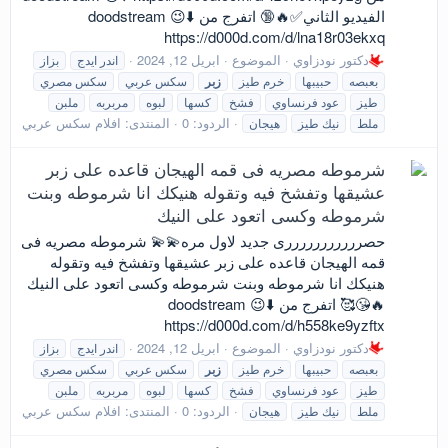
الفيديو الثاني✅🔥🔞 اتفرج من doodstream 😉⬇️
https://d000d.com/d/lna18r03ekxq
دكتور نودزاوي
الموضوع
ابريل 12, 2024
اندر ايدج
بزاز
بعبصه
حبيبها
خرم طيز
زبر
سكس عربي
سكس مصري
طيز
عود فرنساوي
فشخ
كسها
لبوه
مربربه
ملبن
الردود: 0
المنتدى:
افلام سكس عربي
ملط
نيك طيز
هيجان
شرموطه مصريه فى قمه الهيجان قاعده على زبر
عشيقها وتفشخ فيه وتقوله هنيكك انا شرموطه وبنت
شرموطه وكسى اتعود على النيك
حصرررررررررررى جديد لاول مره💫💫 شرموطه مصريه فى
قمه الهيجان قاعده على زبر عشيقها وتفشخ فيه وتقوله
هنيكك انا شرموطه وبنت شرموطه وكسى اتعود على النيك
🔥😘🥰 اتفرج من doodstream 😉⬇️
https://d000d.com/d/h558ke9yzftx
دكتور نودزاوي
الموضوع
ابريل 12, 2024
اندر ايدج
بزاز
بعبصه
حبيبها
خرم طيز
زبر
سكس عربي
سكس مصري
طيز
عود فرنساوي
فشخ
كسها
لبوه
مربربه
ملبن
الردود: 0
المنتدى:
افلام سكس عربي
ملط
نيك طيز
هيجان