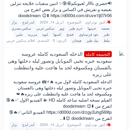
📢حصري ناااار لعيونكم🤩🔞✨ اتنين منقبات خلايجه تنزلين
بعبصه و تفريش في اكساس و بزاز بعض اتفرج من
doodstream 😉⬇️ https://d000d.com/d/uve1lj07lr06
دكتور نودزاوي
الموضوع
ابريل 14, 2024
اندر ايدج
بزاز
بعبصه
حبيبها
خرم طيز
زبر
سكس عربي
سكس مصري
طيز
عود فرنساوي
فشخ
كسها
لبوه
مربربه
ملبن
الردود: 0
المنتدى:
افلام سكس عربي
ملط
نيك طيز
هيجان
الدخله السعوديه كامله عروسه
التجميعه كامله
سعوديه خبره تخبى الموبايل وتصور ليله دخلتها وهى
بالفستان ومكسوفه لحد ما هاجت عليه واتنططت
على زبره
الدخله السعوديه كامله لاول مره 🔥⚡️📸 عروسه سعوديه
خبره تخبى الموبايل وتصور ليله دخلتها وهى بالفستان
ومكسوفه لحد ما هاجت عليه واتنططت على زبره🔥💋
الفيلم نسخه اصليه ساعه كامله HD 💫 الفيديو الاول ✅🔥🔞
اتفرج من doodstream 😉⬇️
https://d000d.com/d/zgy2uhg569tp الفيديو الثاني✅🔥🔞
اتفرج من doodstream 😉⬇️...
دكتور نودزاوي
الموضوع
ابريل 14, 2024
اندر ايدج
بزاز