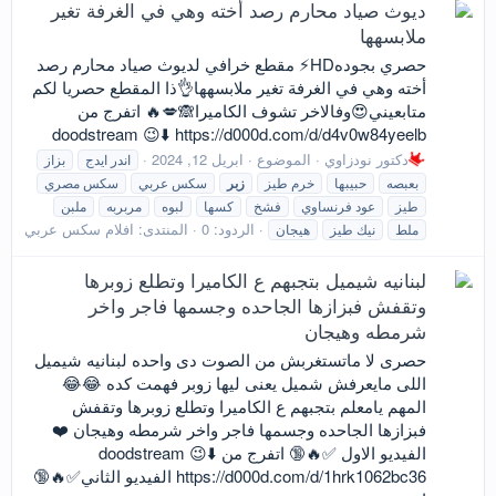
ديوث صياد محارم رصد أخته وهي في الغرفة تغير
ملابسهها
حصري بجودهHD⚡️ مقطع خرافي لديوث صياد محارم رصد
أخته وهي في الغرفة تغير ملابسهها👌ذا المقطع حصريا لكم
متابعيني😍وفالاخر تشوف الكاميرا🙈💋🔥 اتفرج من
doodstream 😉⬇️ https://d000d.com/d/d4v0w84yeelb
دكتور نودزاوي
الموضوع
ابريل 12, 2024
اندر ايدج
بزاز
بعبصه
حبيبها
خرم طيز
زبر
سكس عربي
سكس مصري
طيز
عود فرنساوي
فشخ
كسها
لبوه
مربربه
ملبن
الردود: 0
المنتدى:
افلام سكس عربي
ملط
نيك طيز
هيجان
لبنانيه شيميل بتجبهم ع الكاميرا وتطلع زوبرها
وتقفش فبزازها الجاحده وجسمها فاجر واخر
شرمطه وهيجان
حصرى لا ماتستغربش من الصوت دى واحده لبنانيه شيميل
اللى مايعرفش شميل يعنى ليها زوبر فهمت كده 😂😂
المهم يامعلم بتجبهم ع الكاميرا وتطلع زوبرها وتقفش
فبزازها الجاحده وجسمها فاجر واخر شرمطه وهيجان ❤️
الفيديو الاول ✅🔥🔞 اتفرج من doodstream 😉⬇️
https://d000d.com/d/1hrk1062bc36 الفيديو الثاني✅🔥🔞