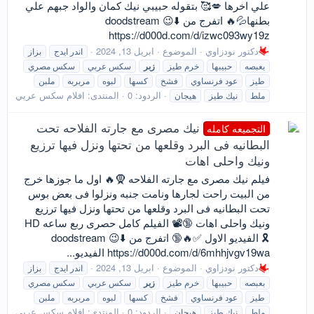
علي اخرها 💋🥰 بتقوله حبيبي نيك كمان والواد جبهم علي
بطنها💦🔥 اتفرج من doodstream 😉⬇️
https://d000d.com/d/izwc093wy19z
دكتور نودزاوي
الموضوع
ابريل 13, 2024
اندر ايدج
بزاز
بعبصه
حبيبها
خرم طيز
زبر
سكس عربي
سكس مصري
طيز
عود فرنساوي
فشخ
كسها
لبوه
مربربه
ملبن
الردود: 0
المنتدى:
افلام سكس عربي
ملط
نيك طيز
هيجان
نيك مصرى مع جارته الفلاحه تحت
التجميعه كامله
البطانيه فى البرد وقلعها من تحتها ونزل فيها ترزيع
ونيك واحلى اهات
فيلم نيك مصرى مع جارته الفلاحه 🧕🔥 اول ما جوزها خرج
من البيت راحت لجارها ونامت جنبه ونزلوا فى بعض بوس
تحت البطانيه فى البرد وقلعها من تحتها ونزل فيها ترزيع
ونيك واحلى اهات 🔞📽️ الفيلم كامل حصرى ربع ساعه HD
🎗️ الفيديو الاول ✅🔥🔞 اتفرج من doodstream 😉⬇️
https://d000d.com/d/6mhhjvgv19wa الفيديو...
دكتور نودزاوي
الموضوع
ابريل 13, 2024
اندر ايدج
بزاز
بعبصه
حبيبها
خرم طيز
زبر
سكس عربي
سكس مصري
طيز
عود فرنساوي
فشخ
كسها
لبوه
مربربه
ملبن
الردود: 0
المنتدى:
افلام سكس عربي
ملط
نيك طيز
هيجان