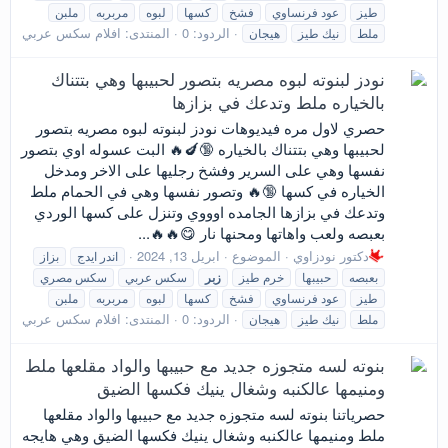
طيز
عود فرنساوي
فشخ
كسها
لبوه
مربربه
ملبن
الردود: 0
المنتدى:
افلام سكس عربي
ملط
نيك طيز
هيجان
نودز لبنوته لبوه مصريه بتصور لحبيبها وهي بتتناك
بالخياره ملط وتدعك في بزازها
حصري لاول مره فيديوهات نودز لبنوته لبوه مصريه بتصور
لحبيبها وهي بتتناك بالخياره 🔞🍆🔥 البت عسوله اوي بتصور
نفسها وهي على السرير وفشخ رجليها على الاخر ومدخل
الخياره في كسها 🔞🔥 وتصور نفسها وهي في الحمام ملط
وتدعك في بزازها الجامده اوووي وتنزل على كسها الوردي
بعبصه ولعب واهاتها ومحنها نار 😋🔥🔥...
دكتور نودزاوي
الموضوع
ابريل 13, 2024
اندر ايدج
بزاز
بعبصه
حبيبها
خرم طيز
زبر
سكس عربي
سكس مصري
طيز
عود فرنساوي
فشخ
كسها
لبوه
مربربه
ملبن
الردود: 0
المنتدى:
افلام سكس عربي
ملط
نيك طيز
هيجان
بنوته لسه متجوزه جديد مع حبيبها والواد مقلعها ملط
ومنيمها عالكنبه وشغال ينيك فكسها الضيق
حصرياتنا بنوته لسه متجوزه جديد مع حبيبها والواد مقلعها
ملط ومنيمها عالكنبه وشغال ينيك فكسها الضيق وهي هايجه