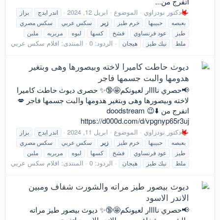
اتفرج من...
دكتور نودزاوي
الموضوع
ابريل 12, 2024
اندر ايدج
بزاز
بعبصه
حبيبها
خرم طيز
زبر
سكس عربي
سكس مصري
طيز
عود فرنساوي
فشخ
كسها
لبوه
مربربه
ملبن
الردود: 0
المنتدى:
افلام سكس عربي
ملط
نيك طيز
هيجان
ديوث حاطت كاميرا لاخته وبيصورها وهى وبتغير
هدومها والبت جسمها فاجر
📢حصري ناااار لعيونكم🤩🔞✨ حصرى ديوث حاطت كاميرا
لاخته وبيصورها وهى وبتغير هدومها والبت جسمها فاجر 💋
اتفرج من doodstream 😉⬇️
https://d000d.com/d/vpgnyp65r3uj
دكتور نودزاوي
الموضوع
ابريل 11, 2024
اندر ايدج
بزاز
بعبصه
حبيبها
خرم طيز
زبر
سكس عربي
سكس مصري
طيز
عود فرنساوي
فشخ
كسها
لبوه
مربربه
ملبن
الردود: 0
المنتدى:
افلام سكس عربي
ملط
نيك طيز
هيجان
ديوث بيصور طيز مراته والشورت شفاف ومبين
الاندر الاسود
📢حصري ناااار لعيونكم🤩🔞✨ ديوث بيصور طيز مراته
والشورت شفاف ومبين الاندر الاسود اتفرج من