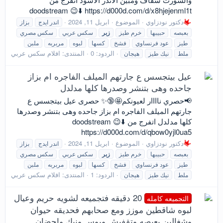
doodstream 😉⬇️ https://d000d.com/d/x8hjejenml1t
دكتور نودزاوي
الموضوع
ابريل 11, 2024
اندر ايدج
بزاز
بعبصه
حبيبها
خرم طيز
زبر
سكس عربي
سكس مصري
طيز
عود فرنساوي
فشخ
كسها
لبوه
مربربه
ملبن
الردود: 0
المنتدى:
افلام سكس عربي
ملط
نيك طيز
هيجان
عيل بيتجسس ع جارتهم الميلف الفاجره ام بزاز
جاحده وهى بتنشر وصدرها كلها مدلدل
📢حصري ناااار لعيونكم🤩🔞✨ حصرى عيل بيتجسس ع
جارتهم الميلف الفاجره ام بزاز جاحده وهى بتنشر وصدرها
كلها مدلدل اتفرج من doodstream 😉⬇️
https://d000d.com/d/qbow0yjl0ua5
دكتور نودزاوي
الموضوع
ابريل 11, 2024
اندر ايدج
بزاز
بعبصه
حبيبها
خرم طيز
زبر
سكس عربي
سكس مصري
طيز
عود فرنساوي
فشخ
كسها
لبوه
مربربه
ملبن
الردود: 1
المنتدى:
افلام سكس عربي
ملط
نيك طيز
هيجان
20 دقيقه فتجميعه لشويه حريم وعيال
التجميعه كامله
لبوه شاقطين موزز ومع صحابهم فحديقه حيوان
وشغالين بعبصه وتقفيش وبوس ونيك واحضان