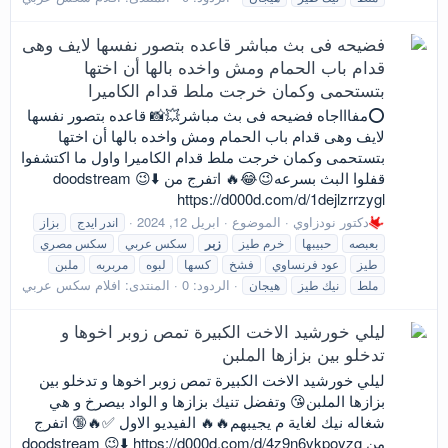
فضيحه فى بث مباشر قاعده بتصور نفسها لايف وهى
قدام باب الحمام ومش واخده بالها أن اختها
بتستحمى وكمان خرجت ملط قدام الكاميرا
⭕️مفاااجاه فضيحه فى بث مباشر💥📸 قاعده بتصور نفسها
لايف وهى قدام باب الحمام ومش واخده بالها أن اختها
بتستحمى وكمان خرجت ملط قدام الكاميرا واول ما اكتشفوا
قفلوا البث بسرعه😉😂🔥 اتفرج من doodstream 😉⬇️
https://d000d.com/d/1dejlzrrzygl
دكتور نودزاوي
الموضوع
ابريل 12, 2024
اندر ايدج
بزاز
بعبصه
حبيبها
خرم طيز
زبر
سكس عربي
سكس مصري
طيز
عود فرنساوي
فشخ
كسها
لبوه
مربربه
ملبن
الردود: 0
المنتدى:
افلام سكس عربي
ملط
نيك طيز
هيجان
ليلي خورشيد الاخت الكبيرة تمص زوبر اخوها و
تدخلو بين بزازها الملبن
ليلي خورشيد الاخت الكبيرة تمص زوبر اخوها و تدخلو بين
بزازها الملبن😘 وتفضل تنيك بزازها و الواد بيصرخ و هي
شغاله نيك لغاية م يجيبهم🔥🔥 الفيديو الاول ✅🔥🔞 اتفرج
من doodstream 😉⬇️ https://d000d.com/d/4z9n6vkpoyzg