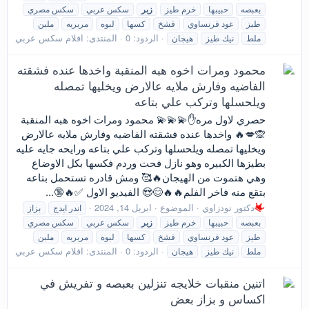
بعبصه
حبيبها
خرم طيز
زبر
سكس عربي
سكس مصري
طيز
عود فرنساوي
فشخ
كسها
لبوه
مربربه
ملبن
الردود: 0
المنتدى:
افلام سكس عربي
ملط
نيك طيز
هيجان
محمود ومرات اخوه هبه المنقبة واخدها عنده فشقته
الفاضيه وفارش ملايه عالارض ويخليها تمصله
ويلحسلها وتركب علي بتاعه
حصري لاول مره✋💫💫💫 محمود ومرات اخوه هبه المنقبة
🙊💋🔥 واخدها عنده فشقته الفاضيه وفارش ملايه عالارض
ويخليها تمصله ويلحسلها وتركب علي بتاعه ورايحه جايه عليه
بطيزها الكبيره وهو نازل فحت وردم فكسها بكل الاوضاع
وهي هتموت من الهيجان🔥🥰 ومش قادره تستحمل بتاعه
بتقع منه فاخر الفلم🔥🔥😊😍 الفيديو الاول ✅🔥🔞...
دكتور نودزاوي
الموضوع
ابريل 14, 2024
اندر ايدج
بزاز
بعبصه
حبيبها
خرم طيز
زبر
سكس عربي
سكس مصري
طيز
عود فرنساوي
فشخ
كسها
لبوه
مربربه
ملبن
الردود: 0
المنتدى:
افلام سكس عربي
ملط
نيك طيز
هيجان
اتنين منقبات خلايجه تنزلين بعبصه و تفريش في
اكساس و بزاز بعض