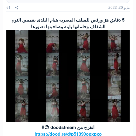
مايو 30, 2023
#1
5 دقايق هز ورقص للميلف المصريه هيام البلدى بقميص النوم
الشفاف وحلماتها باينه وصاحبتها تصورها
اتفرج من doodstream 😉⬇️
https://dood.re/d/p51390opxpxo