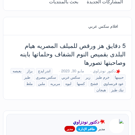
المشاركات الجديدة
بحث بالمنتديات
افلام سكس عربي
5 دقايق هز ورقص للميلف المصريه هيام
البلدى بقميص النوم الشفاف وحلماتها باينه
وصاحبتها تصورها
ب
ت
ا
دكتور نودزاوي
مايو 30, 2023
اندر ايدج
بزاز
بعبصه
ا
ا
ل
حبيبها
خرم طيز
زبر
سكس عربي
سكس مصري
طيز
د
ر
و
عود فرنساوي
فشخ
كسها
لبوه
مربربه
ملبن
ملط
ئ
ي
س
نيك طيز
هيجان
ا
خ
و
ل
ا
م
م
ل
و
ب
ض
د
و
ء
دكتور نودزاوي
ع
مدير
طاقم الإدارة
مدير