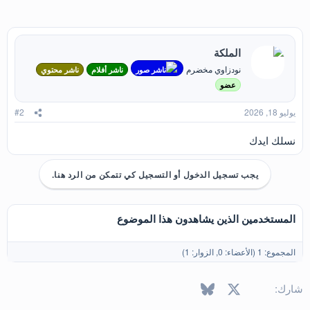
ت
ف
ا
ع
الملكة
ل
ا
نودزاوي مخضرم
ناشر صور
ناشر أفلام
ناشر محتوي
ت
:
عضو
يوليو 18, 2026
#2
نسلك ايدك
يجب تسجيل الدخول أو التسجيل كي تتمكن من الرد هنا.
المستخدمين الذين يشاهدون هذا الموضوع
المجموع: 1 (الأعضاء: 0, الزوار: 1)
X
فيسبوك
Bluesky
LinkedIn
Reddit
Pinterest
Tumblr
WhatsApp
البريد الإل
شارك: