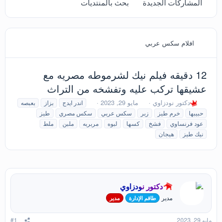
المشاركات الجديدة
بحث بالمنتديات
افلام سكس عربي
12 دقيقه فيلم نيك لشرموطه مصريه مع
عشيقها تركب عليه وتفشخه من التراث
ب
ت
ا
دكتور نودزاوي
مايو 29, 2023
اندر ايدج
بزاز
بعبصه
ا
ا
ل
حبيبها
خرم طيز
زبر
سكس عربي
سكس مصري
طيز
د
ر
و
عود فرنساوي
فشخ
كسها
لبوه
مربربه
ملبن
ملط
ئ
ي
س
نيك طيز
هيجان
ا
خ
و
ل
ا
م
م
ل
و
ب
ض
د
و
ء
دكتور نودزاوي
ع
مدير
طاقم الإدارة
مدير
مايو 29, 2023
#1