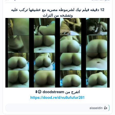
12 دقيقه فيلم نيك لشرموطه مصريه مع عشيقها تركب عليه
وتفشخه من التراث
اتفرج من doodstream 😉⬇️
https://dood.re/d/vu8ufufur281
alaaeldin
ا
ل