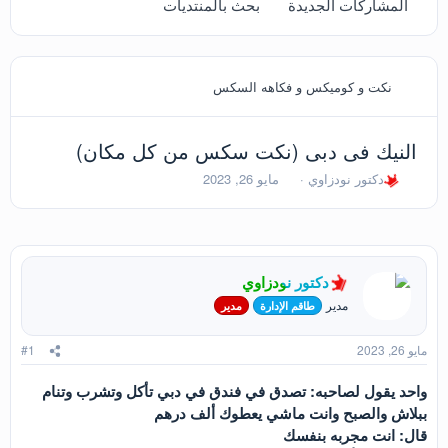
المشاركات الجديدة
بحث بالمنتديات
نكت و كوميكس و فكاهه السكس
النيك فى دبى (نكت سكس من كل مكان)
ب
ت
دكتور نودزاوي
مايو 26, 2023
ا
ا
د
ر
ئ
ي
ا
خ
ل
ا
دكتور نودزاوي
م
ل
و
ب
مدير
طاقم الإدارة
مدير
ض
د
و
ء
مايو 26, 2023
#1
ع
واحد يقول لصاحبه: تصدق في فندق في دبي تأكل وتشرب وتنام
ببلاش والصبح وانت ماشي يعطوك ألف درهم
قال: انت مجربه بنفسك