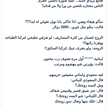
طابع بريدي جديد... عليه صورة نانسي عجرم
الناس محتاره تلحس من ورا ولا من قدام؟
سألو هيفاء وهبي: اذا جاكى بابا نويل تقولي له ايه؟؟؟
قالت: مثلو مثل غيرو... 3000 دولار
الزوج غضبان من كثرة المصاريف: لو تعرفي تطبخي لتركنا الطباخه
ووفرنا راتبها!!
الزوجه: ولو بتعرف تنيك لتركنا السائق!!
لبنانية ****** أول مرة تشوف زب مختون
قالت: يؤبرني شو مهضوم ومرتب.
فيه سعودي ولبناني مضيعين حريمهم
قال السعودي للبناني:
وش لابسه زوجتك؟
قال: جنز ضيق قصير وقميص شفاف
قال اللبناني: شو لابسه زوجتك؟
قال: خلك منها وتعال ندور زوجتك