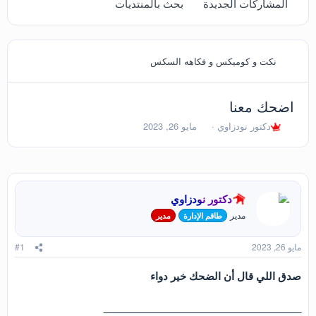
المشاركات الجديدة
بحث بالمنتديات
نكت و كوميكس و فكاهه السكس
اضحك معنا
ب
ت
دكتور نودزاوي
مايو 26, 2023
ا
ا
د
ر
ئ
ي
ا
خ
ل
ا
دكتور نودزاوي
م
ل
و
ب
مدير
طاقم الإدارة
مدير
ض
د
و
ء
مايو 26, 2023
#1
ع
صدق اللي قال أن الضحك خير دواء
___________________________________