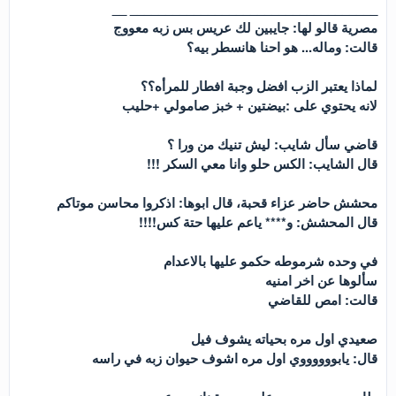
___________________________________ __
مصرية قالو لها: جايبين لك عريس بس زبه معووج
قالت: وماله... هو احنا هانسطر بيه؟
لماذا يعتبر الزب افضل وجبة افطار للمرأه؟؟
لانه يحتوي على :بيضتين + خبز صامولي +حليب
قاضي سأل شايب: ليش تنيك من ورا ؟
قال الشايب: الكس حلو وانا معي السكر !!!
محشش حاضر عزاء قحبة، قال ابوها: اذكروا محاسن موتاكم
قال المحشش: و**** ياعم عليها حتة كس!!!!
في وحده شرموطه حكمو عليها بالاعدام
سألوها عن اخر امنيه
قالت: امص للقاضي
صعيدي اول مره بحياته يشوف فيل
قال: يابووووووي اول مره اشوف حيوان زبه في راسه