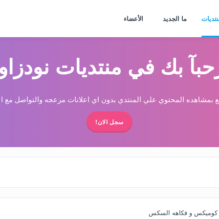
نتديات
ما الجديد
الأعضاء
حبآ بك في منتديات نودزاو
 بمشاهده المحتوي علي المنتدي بدون اي اعلانات مزعجه والتواصل مع الا
سجل الان!
كوميكس و فكاهه السكس