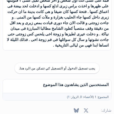
فمه على كسى انت اول شخص و اخر شخص تقبل كسى ؟ فنومتها
على ظهرها و اخذت براس زبرى ادلع كسها و ادخلت لحد بيضة فى
اعماق كسها . فتحة كسها كان ضيقا و هى كانت بدينة ما ان حركت
زبرى داخل كسها جاء الحليب بغزارة و ملأت كسها من المنى . و
جاءت زوجتى و قالت الان جاء دورى فبادت بمص زبرى و بعد اقل
من دقيقة وقف منتصبأ كطود الشامخ مطالبا المبارزة فى ميدان
نياكة . و دخلت عيرى لطيزها و زوجة اخى يلحس كس زوجتى حتى
جاءت نشوتها و سال كل سوائلها فى فم زوجة اخى . فذلك الليلة لا
انساها ابدا فهى من ليالى التاريخية .
يجب تسجيل الدخول أو التسجيل كي تتمكن من الرد هنا.
المستخدمين الذين يشاهدون هذا الموضوع
المجموع: 1 (الأعضاء: 0, الزوار: 1)
X
فيسبوك
Bluesky
LinkedIn
Reddit
Pinterest
Tumblr
WhatsApp
البريد الإل
شارك: