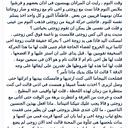
وقت النوم ، رايت ان المراتان يهمسون فى اذان بعضهم و فرشوا
ملابس النوم فانا نمت مع زوجتى و اخى نام مع زوجته و صار زوجاتنا
مكان نومهما قريبين من بعض . فاطفأنا النور و كل واحد اخذ يسلم
نفسه للنوم . فاجئنى حركة غريبة من زوجتى فذهب النوم من عينى
و قلت فى نفسى هل يمكن ان تقوم زوجتى بخيانتى ؟
مديت يدى الى كس زوجتى فلامست يدٍ ناعمة فوق كس زوجتى .
امسكت اليد فاذا هى يد زوجة اخى ؟ بحركة خفيفة قامت زوجة اخى
كانما تريد الخروج لقضاء الحاجة فنام جنبى قلت لها ما هذا الحركة
السخيفة تقومين بها . قبل يداى على ان استر عليها و لا افضحها .
قلت لها هل اخى نام ام لا قالت نام و هو الان فى سبعين نومة .
قلت لها اما هذه لها شروطها هل تقدرين على ايفائها على وجه
الدقة ؟ قالت انا ملك يديك ماذا تأمر ؟
فشلحت البيجاما التى كنت ارتديها و فامسكت بيديها و انزلتها حتى
وصل لزبرى ؟ اخذت نفساً عميقا و همست فى اذنى قالت انى كنت
منتظرة من زمان لهذه اللحظة ، قلت لها وافينى عند المطبخ .
قمت و خرجت من الغرفة و انتظرت برهة من الوقت حتى اتانى مع
زوجتى و قالا يجب عليك تنيكنا اثنيناتنا . ماذا افعل بهذين الجنسين
الناعمين ، ما كان عندى شغل بزوجتى فهى لن يطير منى فقمت
بخلع ثياب زوجة اخى و لما بان لى كسها قربت فمى من كسها و
بدات بلحسها هى تتأوة من المحنة قالت لحد الان زوجى لم يضع