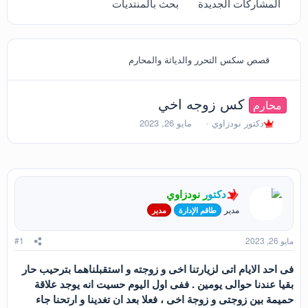
المشاركات الجديدة
بحث بالمنتديات
قصص سكس التحرر والدياثة والمحارم
كس زوجه اخي
محارم
ب
ت
دكتور نودزاوي
مايو 26, 2023
ا
ا
د
ر
ئ
ي
ا
خ
ل
ا
دكتور نودزاوي
م
ل
و
ب
مدير
طاقم الإدارة
مدير
ض
د
و
ء
مايو 26, 2023
#1
ع
فى احد الايام اتى لزيارتنا اخى و زوجته و استقبلناهما بترحيب حار
بقيا عندنا حوالى يومين . ففى اول اليوم حسيت انه يوجد علاقة
حميمة بين زوجتى و زوجة اخى ، فعلا بعد ان تغدينا و ارتحنا جاء