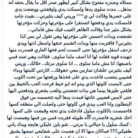
ممتلاه وصدره مفتوح بشكل كبير ليظهر صدر اقل ما يقال بحقه انه
مذهل... مدت سلوى يدها وامسكت يدي واوقفتني ووضعت يدي
على خصرها وقالت لي ي**** وريني كيف بتثيرني... بقيت جامد
فامسكت يدي ودفعتها لتستقرا على مؤخرتها وحركت مؤخرتها
بشكل مثير جدا وقالت الظاهر العيب فيك مش فاماني...
تشجعت وبدات احسس على مؤخرتها وهي تقول لي بس كذا
بتثيرني؟ فاقتربت منها وبدات اتشمم عنقها واسفل اذنها ويدي
تزحف اسفل مؤخرتها حتى لامست لحم فخها العاري فصدرت منها
تنهيده قويه فقلت لها انا اسف ماما سلوى.. فقالت وهي تسد فمي
باصبعها: انا مش ماما سلوى ... انا سلوى مرتك.. حلالك.. وريني
كيف بتثيرني علشان تمارس معي حقوقك... اثارتني كلمتها وبداء
قضيبي ينتصب فاعدت يدي على فخذها ورفعتها من تحت الثوب
حتى لامست كلوتها الذي يبدو انه ابو خيط فرحت العب بالخيط بين
فلقتي طيزها بينما هي بدات تحضنني وتلعب بشعري وتدفعني اليها
حتى لامس قضيبي عانتها فمدت يدها اليه تتحسسه من فوق
البنطلون وانا العب بيدي في كلوتها حتى ولصلت الي منطقه كسها
فاحسست بالكلوت مبلول فادخلت يدي تحته وقبضت على كسها
احك شفريه فاصدرت آآآه طويله فقربت فمي من فمها وهمست لها
: كسك مبلول يا حيااتي يا مرتي... شو باين عليكي هايجه وبدك ياني
طفيكي؟؟؟ فماكان منها الا ان هجمت على شفايفي تمصها بشبق
عنيف وهي تعصر زبي بيدها ثم تركت فمي وقالت لي: بدي منك