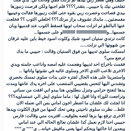
تفلخني نيك يا حبيبي.. بتقدر؟؟؟؟ فلم اجبها ولكن قرصت زنبورها
بيدي فصاحت وعصرت زبي بقوه حتى افلت زنبورها فقالت وعينيها
مغمضتين... مابدك تشووف بزاز مرتك؟؟؟ اخلعلي الثوب ؟؟ فخلعت
عنها البالطو ثم انزلت سحاب ثوبها فسقط الثوب عند قدميها وبان
جسمها...واااااااااااااااااااااااااا اااااااااااو على جسمها...
كانت ترتدي ستيان اسود شبك وكلوت اسود خيط باين عليه غرقان
من شهوتها الي نزلت......
امسكت سلوى ثدييها من فوق الستيان وقالت : حبيبي ما بدك
ترضع مني؟
فقمت باخراج احد ثدييها وهجمت عليه امصه واداعب حلمته ويدي
الاخرى تلاعب الثدي الاخر وسلوى غائبه في نشوتها واناتها ...
واستمرينا على هذه الحال لفتره حتى بدات سلوى تمسك بخصري
وتشدني اليها لتحس بقضيبي المنتصب على اخره يدك عانتها ومدت
يدها لتفتح حزامي وتنزل بنطلوني هنا يبدو اني افقت من سباتي
وتراجعت للوراء وانا اقول لها : ماما سلوى ايش الي عمنساويه؟؟؟
انا لجئت لك علشان ما اضطر اخون اماني بس الي نعمله الان
غلط... نظرت سلوى ناحيتي وهي تحك كسها من فوق الكلوت ويدها
الاخرى ترفع بها بزها لتصه بعلوقيه... اقتربت مني وقالت: فارس
حبيبي احنا لازم نعمل كذا علشان نعالج الحاله الي عند اماني
وبعدين انا خالتها وبحكم امها يعني مافيش خيانه... ي**** ي****