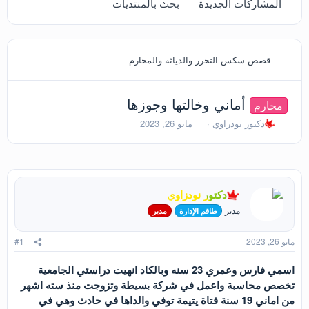
المشاركات الجديدة
بحث بالمنتديات
قصص سكس التحرر والدياثة والمحارم
أماني وخالتها وجوزها
محارم
ب
ت
دكتور نودزاوي
مايو 26, 2023
ا
ا
د
ر
ئ
ي
ا
خ
ل
ا
دكتور نودزاوي
م
ل
و
ب
مدير
طاقم الإدارة
مدير
ض
د
و
ء
مايو 26, 2023
#1
ع
اسمي فارس وعمري 23 سنه وبالكاد انهيت دراستي الجامعية
تخصص محاسبة واعمل في شركة بسيطة وتزوجت منذ سته اشهر
من اماني 19 سنة فتاة يتيمة توفي والداها في حادث وهي في