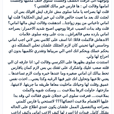
وتوجهنا الى غرفت الكشف وجلست سلوى خلف مكتبها وجلست
امامها وقالت لي : ها فارس خير مالك اقلقتني ؟
قلت لها بصراحه يا ماما سلوى مش عارف ايش اقولك بس ان
لجئت لك بعد ما تعبت خالص قالت لي خير ايش الحكاية؟ قلت لها
اماني تاعباني من يوم زواجنا... اندهشت وقالت ليش مالها اماني؟
قلت وقد بدات اتصبب عرقا ووجهي اصبح شديد الاحمرار: بصراحه
اماني بارده معي فالفراش... بدت على وجه سلوى علامات
الاندهاش فاكملت قائلا: انا اسف على كلامي بس لاني اجب اماني
وحاسس انها تحبني كان لازم الجئلك علشان تحلي المشكله ذي
بحكم عملك وبحكم انك انتي الي مربياها وتقدري تكلميها بدون اي
احراج لها ولي.
استندت سلوى بظهرها على الكرسي وقالت لي: انا عارفه ان الي
قلته صعب عليك واشكرك على ثقتك بي بس لازم كمان يافارس
تحط ببالك ان اماني صغيره وما عندها خبره وانت لازم تساعدها ..
يعني تلاعبها وتحاول انك تثير فيها الرغبه وكذا يعني... اخذت نفس
عميق وقلت لها وحياتك ماخليت معاها طريقه ما جربتها. لاعبتها،
مازحتها، حاولت اثرها بملاعبت .... وسكت شويه واكملت
بملاعبت.... فعرفت سلوى اني خجلان شوي فقالت لي وقد بدا
عليها الاهتمام ملاعبت اعضائها؟؟؟ لاتستحي يا فارس كلمني
بصراحه وبالتفصيل الممل علشان يكون عندي اطلاع على الحاله
بشكل كامل. فبدات انا اسرد لها كيف الاعب اماني وكيف اداعب