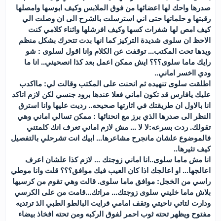
صدرها واحك لها اعضائها من فوق الملابس وكيف ابوسها وامصلها
رقبتها و حلماتها حتى اني استرسلت بالشرح الى ان وصلت الي
كيف امص لها شفرات كسها وكيف افرشلها واثناء كلامي كنت
الاحظ ان سلوى شديدة التركيز كما انها بدت تتحرك بشكل منظم
ويدها تحت المكتب... توقفت عن الكلام وانا اقول لسلوى : شو
رايك ماما سلوى؟؟؟ ايش ممكن اعمل بعد كذا انصحيني.. انا ما
ودي ااخسر اماني..
اطلقت سلوى تنهيده ثم انحنت على المكتب وقالت لي: مااكدب
عليك يافارس قد تكون اماني فعلا عندها برود جنسي لكن لازم اتاكد
انا بالاول ان طريقتك في اثارتها صحيحه.. رديت عليها وانا استرق
النظر الى صدرها الذي برز مع انحنائها : ممكن تسالي اماني وهي
تقولك. ردت بسرعه:لا لا ... مش لازم اماني تعرف انك كلمتني
فالموضوع علشان مانجرح مشاعرها... ابيك انت تشرحلي بالتفصيل
كيف تثيرها..
انا مش ماما سلوى..انا اماني زوجتك ... لازم كذا علشان اعرف
اعالجها... او اعالجك اذا كان العيب فيك موافق؟؟؟ قلت وانا موطي
راسي من الخجل: موافق ماما سلوى. قالت وهي تقوم من كرسيها
بلاش ماما خليني سلوى زوجتك... مراتك...قامت من على الكرسي
ودارت لتاتي ناحيتي وتقف امامي فرايت البالطو الطبي الذ ترتديه
مفتوح ويظهر تحته ثوب احمر لفوق الركبه ومن تحته افخاذ بيضاء