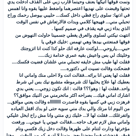
ونمت فوقها انيكها بعنف وحينما قارب زبي على القذف ادخلت يدي
تحتها وقبضت على نهديها اعتصرهما واضغط عليها بقوه وانا اهمس
في اذنها: سلوى راح فظي داخل كسك... حليبي بيوصل رحمك وراح
تحبلي مني... فهيجها كلامي وبدات فالارتعاش في نفس الوقت
الذي بداء زبي فيه يقذف في صميم كسها .
انتهت نيكتي لسلوى والعرق يغطي جسمينا حاولت النهوض من
فوقها فمنعتني بيدها وهي تهمس :خليك فوقي يا
حبي....ياروحي....لوكنت عارفه انك حلو كذا كنت انا اتزوجتك
وخليتك لي بس واعيش بقيه عمري خدامة زبك.....
فقلت لها طيب مش خايفه تحملي مني علشان فضيت فكسك....
فضحكت وقالت نسيت اني دكتوره.....
فقلت لها يعني انا برائه...فقالت انت ولا احلى منك واماني انا
بعطيك لها علاج يخليها لك شرموطه متشبع نيك بس لي شرط
واحد..فقلت لها : وهو؟؟؟ قالت : انك تكون زوجي.... يعني بدي
اشارك اماني فيك... بصراحه اكثر ماتحرمني من النيك موافق؟؟
فرهزت زبي في كسها بقوه فاصدرت اااااااااه وقالت يعني موافق...
من اليوم انا مرتك والي بدك مني سويه حتى لو بدك اقفل العياده
واتفرغلك... فقلت لها لا... خليك زي منتي وانا مش راح ابخل عليكي
واماني مش لازم تعرف حاجه....فقالت عيوني يا عيوني... ورفعت
مؤخرتها ودارت لتنام على ظهرها وقالت دخل زبك فكسي ونام
فوقي فدحشته فيها وحضنا بعض ونمنا لا ادري كم من الوقت.... وهنا