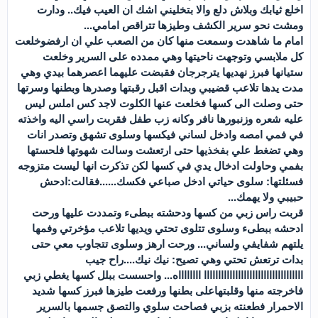
اخلع ثيابك وبلاش دلع والا بتخليني اشك ان العيب فيك.. ودارت
ومشت نحو سرير الكشف وطيزها تتراقص امامي...
امام ما شاهدت وسمعت منها كان من الصعب علي ان ارفضوخلعت
كل ملابسي وتوجهت ناحيتها وهي ممدده على السرير وخلعت
ستيانها فبرز نهديها يترجرجان فقبضت عليهما اعصرهما بيدي وهي
مدت يدها تلاعب قضيبي وبدات اقبل رقبتها وصدرها وبطنها وسرتها
حتى وصلت الى كسها فخلعت عنها الكلوت لاجد كس املس ليس
عليه شعره وزنبورها نافر وكانه زب طفل فقربت راسي اليه واخذته
في فمي امصه وادخل لساني فيكسها وسلوى تشهق وتصدر انات
وهي تضغط علي بفخذيها حتى ارتعشت وسالت شهوتها فلحستها
بفمي وحاولت ادخال يدي في كسها لكن تذكرت انها ليست متزوجه
فسئلتها: سلوى حياتي ادخل صباعي فكسك......فقالت:ادحش
حبيبي ولا يهمك...
قربت راس زبي من كسها ودحشته ببطىء وتمددت عليها ورحت
ادحشه ببطىء وسلوى تتلوى تحتي ويديها تلاعب مؤخرتي وفمها
يلتهم شفايفي ولساني... ورحت ارهز وسلوى تتجاوب معي حتى
بدات ترتعش تحتي وهي تصيح: نيك نيك....راح جيب
ااااااااااااااااااااااااااااااااااا ااااااااه... واحسست ببلل كسها يغطي زبي
فاخرجته منها وقلبتهاعلى بطنها ورفعت طيزها فبرز كسها شديد
الاحمرار فطعنته بزبي فصاحت سلوي والتصق جسمها بالسرير