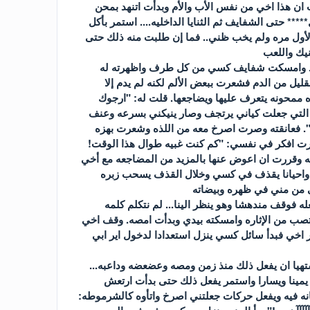
ن هذا اخي من نفس الأب والأم وبدأت اتنهد بمحن
** حتى الشفايف ثم الثنايا الداخليه.... استمر بأكل
لأول مره ولم يخب ظني.. فما إن طلبت منه ذلك حتى
نيك واللعب
حد وامسكت شفايف كسي من كل طرف واظهرته له
يل من الدم فشعرت ببعض الألم لكنه لم يدم إلا
 ممحونه يتعرف عليها ويضاجعها. قلت له: "ارجوك
التي جعلت كياني يرتجف وصار ينيكني بسرعه وعنف
". فعانقته وصرت اصرخ معه من اللذه وشعرت بهزه
صرت افكر في نفسي: "كم كنت غبيه طوال هذا الوقت!
ه وقررت ان اعوض عنها بالمزيد من المضاجعه مع أخي
 واحيانا يقذف في كسي وخلال القذف يسحب زبره
ى من مني في ظهره وبيضاته
له فوقف مندهشا وهو ينظر الينا... لم نتكلم كلمه
انتصب من الإثاره وامسكته بيدي وبدأت امصه. وقف اخي
 اخي فبدأ سائل كسي ينزل استعدادا لدخول اير ابي
هيا ان يفعل ذلك منذ زمن ومصه وعضعضه وداعبه...
ينا ويسارا واستمر يفعل ذلك حتى بدأت ارتعش
ه فيه ويفعل حركات جعلتني اصرخ واتأوه كالشرموطه: