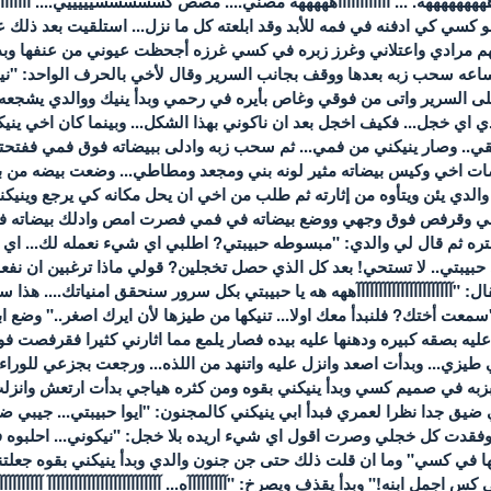
آآآآآآآآآآآهههههههههه. ... آآآآآآآآآآآآهههههه مصني.... مصص كسسسسسيييييي.... آ
 كسي كي ادفنه في فمه للأبد وقد ابلعته كل ما نزل... استلقيت بعد ذل
 مرادي واعتلاني وغرز زبره في كسي غرزه أجحظت عيوني من عنفها وبدأ 
ساعه سحب زبه بعدها ووقف بجانب السرير وقال لأخي بالحرف الواحد: "نيك
ى السرير واتى من فوقي وغاص بأيره في رحمي وبدأ ينيك ووالدي يشجعه: "
 اي خجل... فكيف اخجل بعد ان ناكوني بهذا الشكل... وبينما كان اخي 
ي.. وصار ينيكني من فمي... ثم سحب زبه وادلى ببيضاته فوق فمي ففتحته
بيضات اخي وكيس بيضاته مثير لونه بني ومجعد ومطاطي... وضعت بيضه من
والدي يئن ويتأوه من إثارته ثم طلب من اخي ان يحل مكانه كي يرجع ويني
خي وقرفص فوق وجهي ووضع بيضاته في فمي فصرت امص وادلك بيضاته في 
فتره ثم قال لي والدي: "مبسوطه حبيبتي? اطلبي اي شيء نعمله لك... اي ش
يبتي.. لا تستحي! بعد كل الذي حصل تخجلين? قولي ماذا ترغبين ان نفع
"آآآآآآآآآآآآآآآآآآآآآآههه هه يا حبيبتي بكل سرور سنحقق امنياتك.... ه
: "سمعت أختك? فلنبدأ معك اولا... تنيكها من طيزها لأن ايرك اصغر.." و
ق عليه بصقه كبيره ودهنها عليه بيده فصار يلمع مما اثارني كثيرا فقرفص
ي طيزي... وبدأت اصعد وانزل عليه واتنهد من اللذه... ورجعت بجزعي للور
بزبه في صميم كسي وبدأ ينيكني بقوه ومن كثره هياجي بدأت ارتعش وانزلت 
يق جدا نظرا لعمري فبدأ ابي ينيكني كالمجنون: "ايوا حبيبتي... جيبي ضهر
فقدت كل خجلي وصرت اقول اي شيء اريده بلا خجل: "نيكوني... احلبوه 
ا في كسي" وما ان قلت ذلك حتى جن جنون والدي وبدأ ينيكني بقوه جعلتني 
مل ابنه!" وبدأ يقذف ويصرخ: "آآآآآآآآآه... آآآآآآآآآآآآآآآآآآآآآآآآآآ آآآآآآآآ