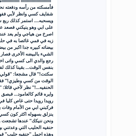
"آآآآآآآآآآآآآآآآآآآآآآآآآ آآآآ
فأمسكته من رأسه ودفعته نحو
شفايف كسي وانظر لأبي ففهم
ويسحبه.... استمر كذلك ربع 
على ابي وهو ينيكني فصعد عل
اصرخ من هياجي ولم يعد عندي
زبه في فمي غائصا به في حلق
بيضاته كبيره جدا اكبر من 
الشيء بالبيضه الأخرى فصار 
رجع والدي الى كسي واتى ا
بنفس الوقت... بقينا كذلك ل
سكتت!" قال مشجعا: "قولي حب
الوقت من كسي وطيزي!" فقال: 
الحنفيه...!" نظر لأخي قائلا
وايره قائم كالعامود... فبص
رويدا رويدا حتى غاص كليا ف
فركبني ابي من الأمام وفات 
ينزلق بسهوله اكثر كون كسي ض
ونحن ننيكك" عندها تشجعت و
حنفيه الحليب التي وعدتني به
وهذه اجمل "حنفيه حليب" في كس اج