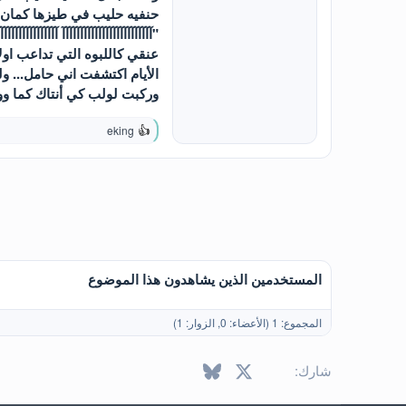
حنفيه حليب في طيزها كمان!
"آآآآآآآآآآآآآآآآآآآآآآآآآ آآآآآآ
عنقي كاللبوه التي تداعب اولا
الأيام اكتشفت اني حامل... 
وركبت لولب كي أنتاك كما ووق
eking
ا
ل
ت
ف
ا
ع
ل
ا
ت
:
المستخدمين الذين يشاهدون هذا الموضوع
المجموع: 1 (الأعضاء: 0, الزوار: 1)
X
فيسبوك
Bluesky
LinkedIn
Reddit
Pinterest
Tumblr
atsApp
ال
شارك: