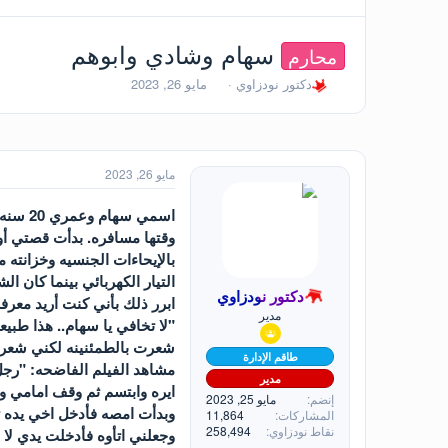
سهام وشادي وابوهم
محارم
ب
ت
دكتور نودزاوي
مايو 26, 2023
ا
ا
د
ر
ئ
ي
ا
خ
ل
ا
مايو 26, 2023
م
ل
و
ب
ض
د
وقتها مسافره. بدأت قصتي أو
و
ء
بالإيحاءات الجنسيه وخزانته 
ع
التيار الكهربائي بينما كان 
دكتور نودزاوي
ابرر ذلك بأني كنت أريد معر
مدير
"لا تخافي يا سهام.. هذا طبي
شعرت بالطمئنينه لكني شعرت 
طاقم الإدارة
مشاهد الفيلم الفاضحه: "رجل
مدير
ايره وابتسم ثم وقف امامي و
إنضم
مايو 25, 2023
وبدأت امصه فأدخل اخي يده ت
المشاركات
11,864
نقاط نودزاوي
258,494
وجعلني اتأوه فأدخلت يدي ل