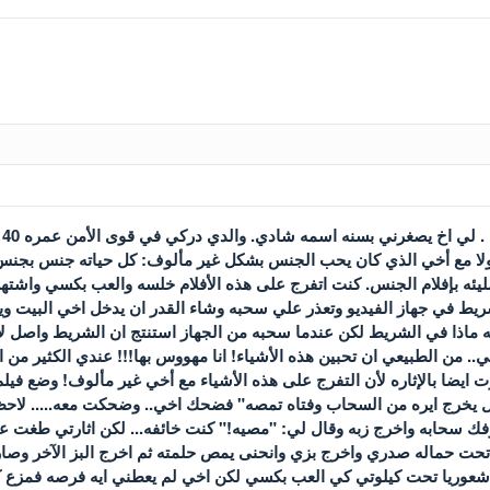
ا
لا مع أخي الذي كان يحب الجنس بشكل غير مألوف: كل حياته جنس بجنس... 
مليئه بإفلام الجنس. كنت اتفرج على هذه الأفلام خلسه والعب بكسي واشتهي
الشريط في جهاز الفيديو وتعذر علي سحبه وشاء القدر ان يدخل اخي البيت وي
فه ماذا في الشريط لكن عندما سحبه من الجهاز استنتج ان الشريط واصل 
عي.. من الطبيعي ان تحبين هذه الأشياء! انا مهووس بها!!! عندي الكثير من 
ايضا بالإثاره لأن التفرج على هذه الأشياء مع أخي غير مألوف! وضع فيل
 يخرج ايره من السحاب وفتاه تمصه" فضحك اخي.. وضحكت معه..... لاحظت
فك سحابه واخرج زبه وقال لي: "مصيه!" كنت خائفه... لكن اثارتي طغت ع
حت حماله صدري واخرج بزي وانحنى يمص حلمته ثم اخرج البز الآخر وصار
ا شعوريا تحت كيلوتي كي العب بكسي لكن اخي لم يعطني ايه فرصه فمزع 