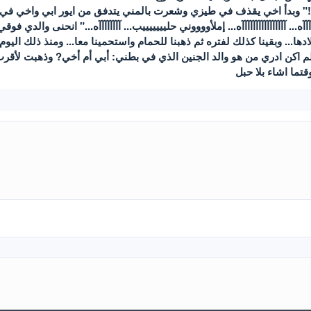
" وبدأ اخي يقذف في طيزي وشعرت بالمني يتدفق من ايور ابي واخي ف
آآآآآآآآآآآآآه... آآآآآآآآآآآآآآآآه... إملأووووني حليييييييب... آآآآآآآآه..." انحن
دها... وبقينا كذلك لفتره ثم ذهبنا للحمام واستحمينا معا... ومنذ ذلك ال
ولم اكن ادري من هو والد الجنين الذي في بطني: أبي أم أخي? وذهبت لأق
تما اشاء بلا حبل
Wh
بريد الإلكتروني