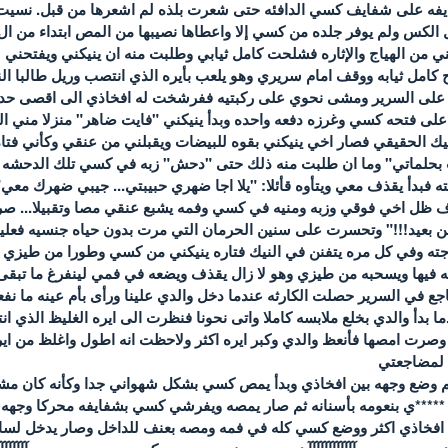
يفه على شفايف كسي الدافئه حتى شعرت بلذه لم اشعرها من قبل. نسيت ا
 الكس ولم يوفر جلده من كسي إلا واعطاها نصيبها من المص ابتداء من ال***
 من الهياج والإثاره فشلحت كامل ثيابي وطلبت منه ان ينيكني ويفتحني 
كامل ثيابه ووقف امام سريري وهو يلعب بأيره الذي انتصب وريل طالبا ال
 على السرير ومشى نحوي على ركبتيه ففرشخت له افخاذي الى اقصى 
لى فتحه كسي وغرزه دفعه واحده وبدأ ينيكني "فايت ضاهر" منزلا مني القل
ك الحقيقي فصار اخي ينيكني بقوه للبيضات ويقبلني من عنقي وكأني فتاه
ب بحلماتي" وما ان طلبت منه ذلك حتى "دحش" زبه في كسي تلك الدحشه 
بدأ يقذف معي ويتأوه قأئلا: "يلا اجا ضهري حبيبتي... جيبي ضهرك معي
قذف ظل اخي فوقي وزبه ومنيه في كسي وفمه يشبع عنقي مصا وتقبيلا... 
ن بعيد!!!" وتحسرت على سنين الحرمان التي مرت بدون حياه جنسيه فعلي
وجته وفي كل مره يتفنن في النيك فتاره ينيكني من كسي وطورا من طيزي
 فيها ويسحبه من طيزي وهو لا زال يقذف ويضعه في فمي لينفرغ ما تبق
ضاجع في السرير حصلت الكارثه عندما دخل والدي علينا ورأى بأم عينه ما نفع
ا بدأ والدي بخلع ملابسه كاملا واتى نحونا فنظرت الى ايره الغليظ الذي 
صرت امصها فأنعظ والدي وكبر ايره اكثر ولاحظت انه اطول واغلظ من اير
ا لمضاجعتي
 وضع وجهه بين افخاذي وبدأ يمص كسي بشكل شهواني جدا وكأنه كان مشت
**ي بنعومه بأسنانه ثم صار يمصه ويفرشي كسي بشفايفه محركا وجهه يم
افخاذي اكثر ووضع كسي كله في فمه ومصه بعنف للداخل وصار يدخل لسان