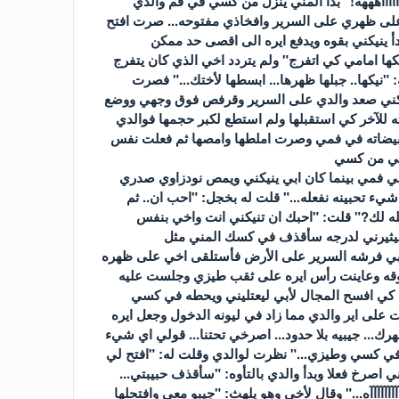
آآآآآآآآآآآهههه!" بدأ المني ينزل من كسي في فم والدي
ك على ظهري على السرير وافخاذي مفتوحه... صرت افتح
ينيكني بقوه ويدفع ايره الى اقصى حد ممكن
ها امامي كي اتفرج" ولم يتردد اخي الذي كان يتفرج
نيكها.. جبلها ظهرها... ابسطها لأختك..." فصرت
ينيكني صعد والدي على السرير وقرفص فوق وجهي ووضع
 للآخر كي استقبلها ولم استطع لكبر حجمها فوالدي
 بيضاته في فمي وصرت املطها وامصها ثم فعلت نفس
كني من كسي
فمي بينما كان ابي ينيكني ويمص نودزاوي صدري
يء تحبينه نفعله..." قلت له بخجل: "احب ان.. ثم
له لك?" قلت: "احبك ان تنيكني انت واخي بنفس
ذا سيثيرني لدرجه سأقذف في كسك المني مثل
ضع ابي فرشه السرير على الأرض فأستلقى اخي على ظهره
ت فوقه وعاينت رأس ايره على ثقب طيزي وجلست عليه
اء كي افسح المجال لأبي ليعتليني ويحطه في كسي
على اير والدي مما زاد في ليونه الدخول وجعل ايره
ك... جيبيه بلا حدود... اصرخي تحتنا... قولي اي شيء
في كسي وطيزي..." نظرت لوالدي وقلت له: "افتح لي
اصرخ فعلا وبدأ والدي بالتأوه: "سأقذف حبيبتي...
آآآآآآآآآآه..." وقال لأخي وهو يلهث: "جيبو معي وافتحلها