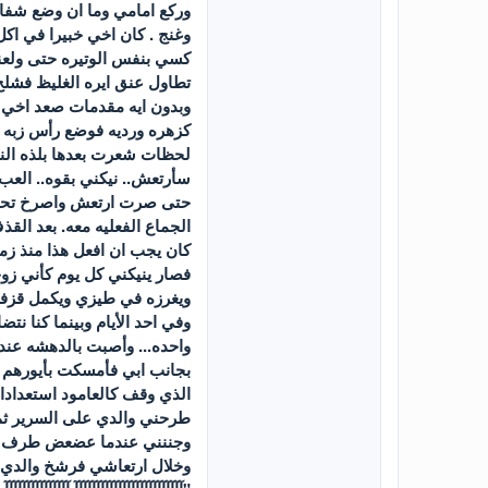
وركع امامي وما ان وضع شفا
وغنج . كان اخي خبيرا في اكل
كسي بنفس الوتيره حتى ولعني
تطاول عنق ايره الغليظ فشلح 
وبدون ايه مقدمات صعد اخي
كزهره ورديه فوضع رأس زبه ع
لحظات شعرت بعدها بلذه الني
سأرتعش.. نيكني بقوه.. الع
حتى صرت ارتعش واصرخ تحته ف
الجماع الفعليه معه. بعد ال
كان يجب ان افعل هذا منذ زم
فصار ينيكني كل يوم كأني ز
ويغرزه في طيزي ويكمل قزفه
وفي احد الأيام وبينما كنا نت
واحده... وأصبت بالدهشه عندم
بجانب ابي فأمسكت بأيورهم و
الذي وقف كالعامود استعداد
طرحني والدي على السرير ثم
وجننني عندما عضعض طرف ***
وخلال ارتعاشي فرشخ والدي 