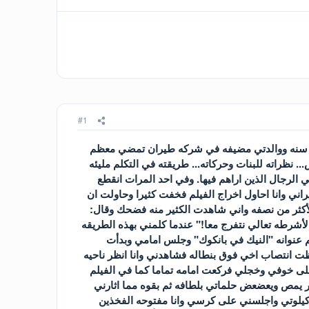
#1
سمي سهام وعمري 20 سنه . لي اخ يصغرني بسنه اسمه شادي. والدي دركي في قوى الأمن عمره 40 سنه ووالدتي مضيفه في شركه طيران تمضي معظم
نظراته للبنات وحركاته... طريقته في التكلم مليئه
 الرجال الذين اراهم فيها. وفي احد المرات انقطع
راني وانا احاول اخراج الفيلم فخفت كثيرا وحاولت ان
لأكثر من نصفه واني شاهدت الكثير منه فضحك وقال:
الأشرطه تعالي نتفرج معا!" عندما كلمني بهذه الطريقه
م عنوانه "النيك في بانكوك" وجلس امامي وبدأت
 انتصاب اخي فوق بنطاله فشاهدني وانا انظر ناحيه
لى خوفي وخجلي فركعت امامه تماما كما في الفيلم
 يمص ويعضعض حلماتي بلطافه ثم بقوه مما اثارني
كيلوتي واجلسني على كرسي وانا مفتوحه الفخذين