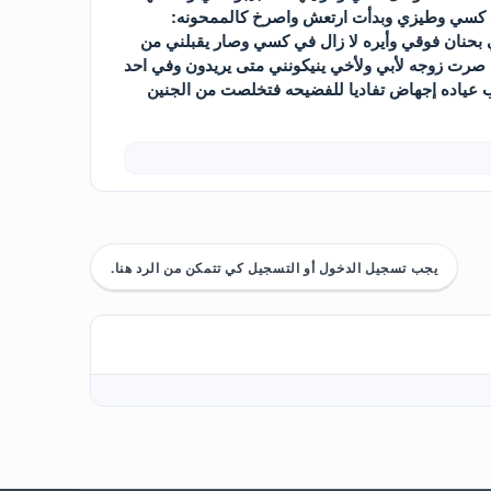
ي كسي وطيزي وبدأت ارتعش واصرخ كالممحونه:
ى والدي فوقي بحنان فوقي وأيره لا زال في كسي وصار يقبلني من
يوم صرت زوجه لأبي ولأخي ينيكونني متى يريدون وفي احد
رب عياده إجهاض تفاديا للفضيحه فتخلصت من الجنين
يجب تسجيل الدخول أو التسجيل كي تتمكن من الرد هنا.