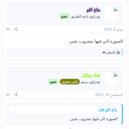
ع
بتاع كلو
ل
ا
نودزاوي بادئ الطريق
عضو
ت
:
يونيو 8, 2023
#2
الصورة الي فيها مشروب تجنن
الاحلام ❤
ا
ل
ت
ف
ا
شاذ مبادل
ع
نودزاوي بريمو
ناشر محتوي
عضو
ل
ا
ت
أغسطس 16, 2024
#3
:
بتاع كلو قال:
الصورة الي فيها مشروب تجنن