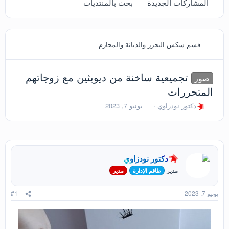
المشاركات الجديدة
بحث بالمنتديات
قسم سكس التحرر والدياثة والمحارم
تجميعية ساخنة من ديويثين مع زوجاتهم
صور
المتحررات
ب
ت
دكتور نودزاوي
يونيو 7, 2023
ا
ا
د
ر
ئ
ي
ا
خ
ل
ا
دكتور نودزاوي
م
ل
و
ب
مدير
طاقم الإدارة
مدير
ض
د
و
ء
يونيو 7, 2023
#1
ع