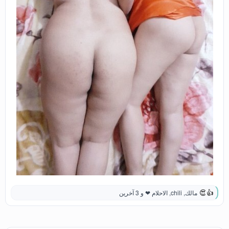
مالك
,
chili
,
الاحلام ❤
و 3 آخرين
ا
ل
ت
ف
ا