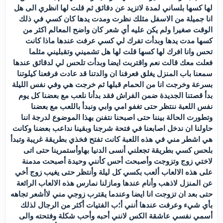
لها كسها بلساني لمدة لاتزيد عن دقائق ثم قلت لها انظري الى هل
انا جميلة من الاسفل مثلك نظرت ومدت يدها كان كسي في ذلك
الوقت صغيرا ولم يكن عليه أي شعر كان واضح المعالم اكثر من
كسها مدت يدها وبدأت تفرك لي كسي عرفت عندها ماذا كانت
تحس وانا افرك لها كسها قلت لها هل تشميني وتقبليني مثلما
فعلت معك قالت نعم واقتربت ايضا وبدأت تلحس لي لدقائق عندها
سمعنا باب المنزل يغلق فعرفنا ان والدتنا قد عادت فرفعنا كيلوتنا
بسرعة وخرجت انا من الحمام قبلها ثم خرجت هي وفي نفس الليلة
بدأ قصتنا الجديدة ضمن الفراش فقد بدأنا نلعب مع بعضنا كل يوم
نفس اللعبة ننتظر حتى تغفو امي وابي ونبدأ باللعب مع بعضنا
وتطورت الحالة بيننا حتى اصبحنا نتفنن بهذا الموضوع لدرجة اننا
حاولنا ان ندخل اصابعنا في فتحة شرجنا وبقينا نداعب بعضنا وكانت
هي اشطر مني في هذه اللعبة كانت تفتح فخذي بطريقة غريبة وتبدأ
بلحس كسي بطريقة تجعلني أنسى الدنيا بهاوأستمرينا حتى اتى
لاختي زوج وتزوجت وأصبحت أحس كأنني وحيدة أصبحت مدمنة
على هذه الالعاب ألعب بكسي كل ليلة وأنتظر حتى يغيب زوج أخي
عن المنزل لاذهب وأنام عندها ومازلنا نمارس هذه الالعاب الرائعة
حتى بعد ان تزوجت انا ايضا وعندما يقترب زوجي مني لاأشعر تجاهه
بأي شيء وعرفت عندها أنني أ؛ب الفتيات أكثر من الرجال لذلك
أسمي نفسي عاشقة الكس لانني أحبه وأحب شكلة وفتحته والى