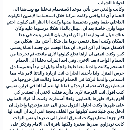
اخواننا الشباب
وكانت والدتي حين يأتي موعد الاستحمام تدخلنا مع بع...ضنا الى
الحمام أي انا واختي وكانت تتركنا خلال استحمامنا لابسين الكيلوت
الداخلي طبعا وتقوم بتحميمنا بيديها وكنت انا انظر الى كيلوت اختي
دوما وارى خاصة بعد ان ...يبلل بالماء شكلا مرسوما عليه وكان
هناك خيال اسود ايضا لم اكن اعرف بان الشعر ينبت في هذا
المكان وكنت اسئل نفسي دوما هل شكل أختي مثل شكلي من
الاسفل طبعا لم اكن اعرف ان هذا الجسم من جسد الفتاة يسمى
كس وكنت اتمنى ان اراها تخلع كيلوتها لارى ماتحته ثم تخرجنا من
الحمام الواحدة بعد الاخرى وفي احد المرات دخلنا الى الحمام
لنستحم وكانت والدتنا معنا طبعا وفجأة وقبل ان تبدأ بتحميمنا دق
جرس المنزل واذا بأحدى الجارات اتت لزيارة والدتنا لامر هام مما
استدعى والدتنا لتركنا في الحمام لوحدنا وقالت قبل خروجها هل
تستطيعون الاستحمام لوحدكم فقلنا لها نعم أما انا في قرارة نفسي
كنت اقول اتت الفرصة لارى ماأريد فقلت لاختي أن تستدير كي
أقوم بفرك ظهرها بالصابون وفعلا أستدارت وقمت أنا فرك الصابون
على ظهرها وكنت احاول النزول بيدي الى عند مؤخرتها واحاول ان
ادخل يدي قليلا تحت كيلوتها من الخلف بحجة انني اريد ان اليف لها
اكثر جزء استطيعهوكنت استرق النظر الى صدرها بنفس الوقت
كانت نودزاوي صدرها صغيرة ولكنها نافرة الى الامام وترتكز على