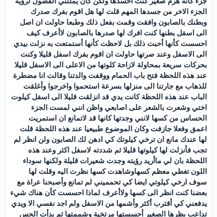
جزء كأنه هرم صغير كنت احسدها ولكن كان يملئني الفضول لرؤية
الجزء الاخر من جسدها المهم قلت لها هل اقوم بفرك صدرك
وبطنك بالصابون وافقت وقمت بفعل ذلك وطبعا حاولت ان اصل
الى اسفل بطنها كنت افرك لها صدرها بالصابون لاأعرف كيف
احسست كأنها أحبت ذلك بل لاحظت كأنها أستمتعت به نزلت بيدي
الى الاسفل وعند صرتها حاولت ان اقوم بفرك اسفل قليلا وكنت
بحركات سريعة بمحاولة لازاحة كلوتها من الاعلى الى الاسفل قليلا
عند هذه اللحظة فتح باب الحمام ووقفت والدتنا وقالت انا مضطرة
للذهاب مع جارتنا الى منزلها بسرعة استحموا واخرجوا وأغلقت
الباب عند هذه اللحظة كانت يدي قد انزلقت قليلا الى اسفل كيلوت
اختي وشعرت بالشعر على اصابعي واظن انني لمست الجزء
الحساس من كسها لانني وجدتها كانها قد لاتمانع ان استمريت
اعمق وفعلا جازفت وكان الموضوع طبيعيا عند هذه اللحظة قلت
لها عندك مانع ان ترخي كيلوتك كي ادهن لك الصابون ولن انظر لم
تجب فأنزلت لها كيلوتها قليلا ثم شددته لاسفل اكثر وعند هذه
اللحظة بان لي ماأريد رؤيته وجدت شعيرات قليلة ولكنها سوداء
اللون تغطي معظم كسهاوشاهدت كسها نظرت اليه وقلت لها
سوف ارخي كيلوتي ايضا كي تحمميني لم تمانع وأصبحنا عراة مع
بعضنا كنت انظر الى كسها ولاأعرف لماذا احسست كأن هناك شيء
يدفعني كي أقترب أكثر وأشمها من الاسفل ولم اجد نفسي الا ويدي
تداعب بظرها الصغير أحسستها مرتخية وشممتها ثم بدأت الحس