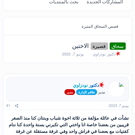
المشاركات الجديدة
بحث بالمنتديات
قصص السحاق المثيرة
الاختين
سحاق
قصيرة
ب
ت
دكتور نودزاوي
يونيو 7, 2023
ا
ا
د
ر
ئ
ي
ا
خ
ل
ا
دكتور نودزاوي
م
ل
و
ب
مدير
طاقم الإدارة
مدير
ض
د
و
ء
يونيو 7, 2023
#1
ع
نشأت في عائلة مؤلفة من ثلاثة اخوة شباب وبنتان كنا منذ الصغر
قريبين من بعضنا خاصة انا واختي التي تكبرني بسنة واحدة كنا ننام
كفتيات مع بعضنا في فراش واحد وفي غرفة مستقلة عن غرفة