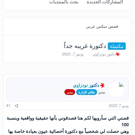
المشاركات الجديدة
بحث بالمنتديات
قصص سكس عربي
دكتورة غريبه جداً
مكتملة
ب
ت
دكتور نودزاوي
يونيو 7, 2023
ا
ا
د
ر
ئ
ي
ا
خ
ل
ا
دكتور نودزاوي
م
ل
و
ب
مدير
طاقم الإدارة
مدير
ض
د
و
ء
يونيو 7, 2023
#1
ع
قصتي التي سأرويها لكم هنا فصدقوني بأنها حقيقية وواقعية وبنسبة
100
وهي حصلت لي شخصياً مع دكتورة أخصائية عيون بعيادة خاصة بها