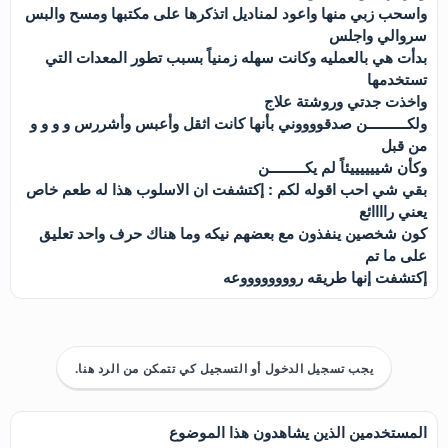
واسحب زبي منها واعود لمناديل اتذكرها على مكتبها ومسح والبس
سروالي واجلس
بدأت هي بالعمليه وكانت سهله زمنياً بسبب تطور المعدات التي
تستخدمها
واخذت جدتي وروشتة علاج
ولكــــــــــن صدقووووني بأنها كانت اثقل وأعبس وأشررس و و و و
من قبل
وكأن شييييييئاً لم يكـــــــــن
بقي شي احب اقوله لكم : إكتشفت ان الاسلوب هذا له طعم خاص
يعني راااائع
كون شخصين ينفذون مع بعضهم نيكه وما هناك حرف واحد تعليق
على ما تم
إكتشفت إنها طريقه رووووووووعه
يجب تسجيل الدخول أو التسجيل كي تتمكن من الرد هنا.
المستخدمين الذين يشاهدون هذا الموضوع