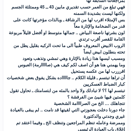
بمراجعاتنا السابقة لها
فهي تبلغ من العمر حسب تقديري مابين 43 ــ 45 وممتلئة الجسم
ولكنها ليست بشديدة السمنه
بس الإمتلاء اقرب لها من الرشاقة ـ وبالذات مؤخرتها كانت على
قدر من الضخامة والإثارة معاً
لون بشرتها ناصعة البياض .. جمالها متوسط او أفضل قليلاً مربوعة
القامة للقصر أقرب ترتدي
الروب الابيض المعروف طبياً الى ما تحت الركبه بقليل يطل من
تحته بنطلون ابيض ايضاً
ومسبب لبسها هذا زيادة بالإثارة وهي تمشي وتذهب وتعود
وما يهمني هنا هو أن اصف لكم كيف هي (صااااارمة) العبوس
اقرررب لها من عكسه يستحيل
أن تراها تبتسم ـ قليلة الكلام .. جاااااده بشكل يفوق بعض شخصيات
كبار الضباط العسكريين
تبتسم لها ؟؟ لا تبادلك ولا واحد بالمئه من ابتسامتك ـ تحاول تقول
كلمتين فيها شيئ من الفرفشة ؟
تتجاهلك … الخ من الصراااامة الشخصية
جاء دورنا دخلت بعجوزتي التي لقيتها قد نامت .. لم يبقى بالعيادة
غيري وجدتي والدكتورة
وممرضة وعامله تنظم المراجعين وتنظف الخ ـ وفيما اعتقد تم
إغلاق باب العيادة الرئيسي