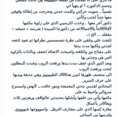
وجسم الدكتوره ؟ او يتهيأ لي
نفسياً .. سويت حركتي وكلمت جدتي وتحرجت من إطالة وقوفي
معها جنباً لجنب وكأني
دكتور آخر معها .. وعدت لكرسيي الذي على زاوية مكتبها
لأفاااااااجأ يااااجمااااعه من دكتورتنا السيدة ( شرسه × حمشه ÷
مقفله … الخ ) ـ
تلتفت علي وتلقي على نظرة نفسسسس نظراتها ثم تعود لتتجه
لجدتي ولكنها مدت يدها
على مفتاح نور واغلقته واصبحت الاضائة اضعف وبالذات بالزاويه
التي هي وجدتي بها
وبعد النور الذي خفف مدت يدها ورفعت الروب وشدت البنطلون
لتحت ورفعت الروب
الى منتصف ظهرها لتبرز هذاااااك الطييييييز وهي مدنقة ويديها
على حرف السرير
المحاذي لقدمي جدتي المغمضة وبنور خافت ــ لأنهض وامممزع
سروالي واخبط به على
مكتبها وآتي من خلفها وأشكها بحديدتي عالواقف ورهزتين ثلاث
ويغاااادر بأعماق
مغارة كسها الذي على مشارف الترهل . واسوووجها شووووي
واترسها من الساخن