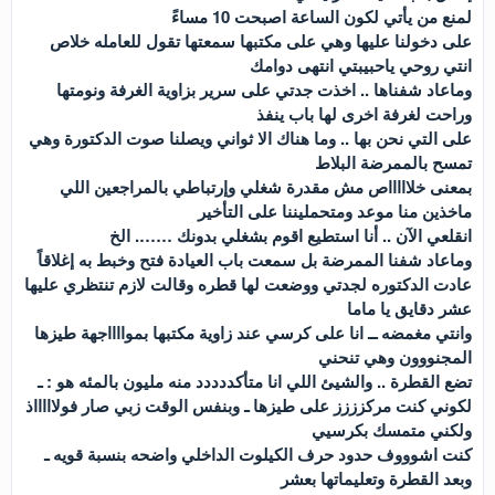
لمنع من يأتي لكون الساعة اصبحت 10 مساءً
على دخولنا عليها وهي على مكتبها سمعتها تقول للعامله خلاص
انتي روحي ياحبيبتي انتهى دوامك
وماعاد شفناها .. اخذت جدتي على سرير بزاوية الغرفة ونومتها
وراحت لغرفة اخرى لها باب ينفذ
على التي نحن بها .. وما هناك الا ثواني ويصلنا صوت الدكتورة وهي
تمسح بالممرضة البلاط
بمعنى خلاااااص مش مقدرة شغلي وإرتباطي بالمراجعين اللي
ماخذين منا موعد ومتحمليننا على التأخير
انقلعي الآن .. أنا استطيع اقوم بشغلي بدونك ……. الخ
وماعاد شفنا الممرضة بل سمعت باب العيادة فتح وخبط به إغلاقاً
عادت الدكتوره لجدتي ووضعت لها قطره وقالت لازم تنتظري عليها
عشر دقايق يا ماما
وانتي مغمضه ــ انا على كرسي عند زاوية مكتبها بموااااجهة طيزها
المجنووون وهي تنحني
تضع القطرة .. والشيئ اللي انا متأكددددد منه مليون بالمئه هو : ـ
لكوني كنت مركزززز على طيزها ـ وبنفس الوقت زبي صار فولاااااذ
ولكني متمسك بكرسيي
كنت اشوووف حدود حرف الكيلوت الداخلي واضحه بنسبة قويه ـ
وبعد القطرة وتعليماتها بعشر