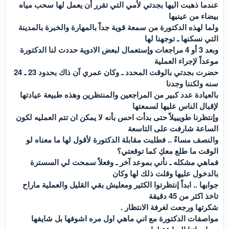
عندما ذهبت اليها بجدتي لأمي التي تقرر أن يعمل لها سحب مياه
بيضاء من عينيها
ولما لهذه الدكتورة من سمعة قوية جداً بالمهارة والخبرة بالمدينة
التي نسكنها ـ توجهنا لها
وبعد 3 أو 4 مراجعات وإستعمال لبعض الادوية حددت لنا الدكتورة
موعداً لإجراء العملية
حضرت بجدتي بالوقت المحدد ـ وكان عمري آن ذاك بحدود 23 ـ 24
سنه ولكننا وجدنا
بالعيادة عدد كبير من المراجعين والمنتظرين وهذه طبيعة عيادتها
لإقبال الناس عليها لسمعتها
وإنتظرنا طويييلاً حتى بدأت احس بأنه لا يمكن ان تتم العمليه لكون
الساعة شارفت على التاسعة
والنصف مساءً .. فطلبت مقابلة الدكتورة لأقول لها ما معناه لو
الوقت ما طلع معكِ كما توقعتي؟
فماهي مشكله ـ نأتي بموعد آخر ـ وفعلاً سمحت لي السسترة
بالدخول عليها وقلت ذلك لها وكان
جوابها .. ابداً إنتظرتوا الكثير ومعليش بقي القليل والعملية ماراح
تاخذ اكثر من 45 دقيقة
شكرتها ورجعت لغرفة الانتظار .
مواصفات الدكتورة مع اني ماهي اول مره اشوفها بل شايفها