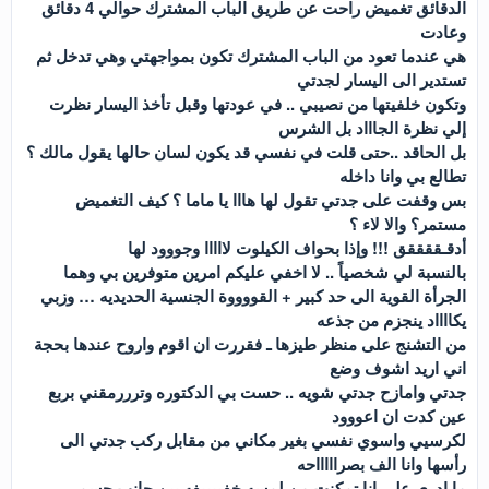
الدقائق تغميض راحت عن طريق الباب المشترك حوالي 4 دقائق
وعادت
هي عندما تعود من الباب المشترك تكون بمواجهتي وهي تدخل ثم
تستدير الى اليسار لجدتي
وتكون خلفيتها من نصيبي .. في عودتها وقبل تأخذ اليسار نظرت
إلي نظرة الجاااد بل الشرس
بل الحاقد ..حتى قلت في نفسي قد يكون لسان حالها يقول مالك ؟
تطالع بي وانا داخله
بس وقفت على جدتي تقول لها هااا يا ماما ؟ كيف التغميض
مستمر؟ والا لاء ؟
أدقـققققق !!! وإذا بحواف الكيلوت لااااا وجووود لها
بالنسبة لي شخصياً .. لا اخفي عليكم امرين متوفرين بي وهما
الجرأة القوية الى حد كبير + القووووة الجنسية الحديديه … وزبي
يكااااد ينجزم من جذعه
من التشنج على منظر طيزها ـ فقررت ان اقوم واروح عندها بحجة
اني اريد اشوف وضع
جدتي وامازح جدتي شويه .. حست بي الدكتوره وترررمقني بربع
عين كدت ان اعووود
لكرسيي واسوي نفسي بغير مكاني من مقابل ركب جدتي الى
رأسها وانا الف بصراااااحه
ما ادري على انا تمكنت من لمسه خفييييفه بين جانب جسمي