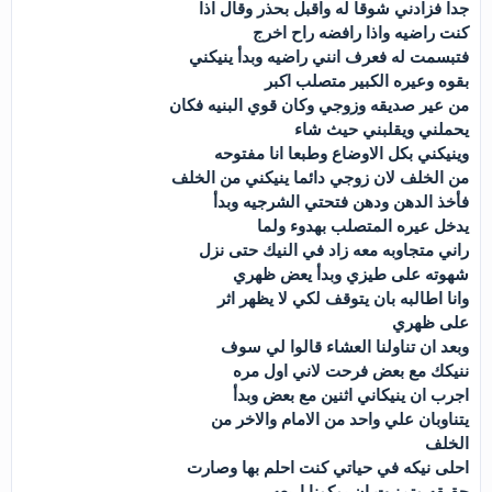
جدا فزادني شوقا له واقبل بحذر وقال اذا
كنت راضيه واذا رافضه راح اخرج
فتبسمت له فعرف انني راضيه وبدأ ينيكني
بقوه وعيره الكبير متصلب اكبر
من عير صديقه وزوجي وكان قوي البنيه فكان
يحملني ويقلبني حيث شاء
وينيكني بكل الاوضاع وطبعا انا مفتوحه
من الخلف لان زوجي دائما ينيكني من الخلف
فأخذ الدهن ودهن فتحتي الشرجيه وبدأ
يدخل عيره المتصلب بهدوء ولما
راني متجاوبه معه زاد في النيك حتى نزل
شهوته على طيزي وبدأ يعض ظهري
وانا اطالبه بان يتوقف لكي لا يظهر اثر
على ظهري
وبعد ان تناولنا العشاء قالوا لي سوف
ننيكك مع بعض فرحت لاني اول مره
اجرب ان ينيكاني اثنين مع بعض وبدأ
يتناوبان علي واحد من الامام والاخر من
الخلف
احلى نيكه في حياتي كنت احلم بها وصارت
حقيقه وتمنيت ان يوكونا اربعه