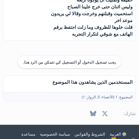
وليس اثنان حتى خرج علينا الصباح
استحميت وقبلتهم وخرجت وقالا لي يريدون
موعد اخر
قلت خلوها للظروف وما زلت احتفظ برقم
الهاتف مع شوقي لتكرار التجربه
يجب تسجيل الدخول أو التسجيل كي تتمكن من الرد هنا.
المستخدمين الذين يشاهدون هذا الموضوع
المجموع: 1 (الأعضاء: 0, الزوار: 1)
X
فيسبوك
Bluesky
LinkedIn
Reddit
Pinterest
Tumblr
WhatsApp
البريد الإل
شارك:
العربية
الشروط والقوانين
سياسة الخصوصية
مساعدة