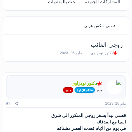
المشاركات الجديدة
بحث بالمنتديات
قصص سكس عربي
زوجي الغائب
ب
ت
دكتور نودزاوي
مايو 26, 2023
ا
ا
د
ر
ئ
ي
ا
خ
ل
ا
دكتور نودزاوي
م
ل
و
ب
مدير
طاقم الإدارة
مدير
ض
د
و
ء
مايو 26, 2023
#1
ع
قصتي تبدأ بسفر زوجي المتكرر الى شرق
اسيا مع اصدقائه
في يوم من الايام قعدت العصر مشتاقه