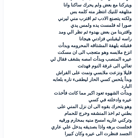
ويتركنا مع بعض ولم يحرك ساكنا وانا
متلهفه للنيك انتظر منه كلمه بس
ولكنه يتصنع الادب ثم اقترب مني ليرني
صورا له فلمست يده ولمس يدي
واقتربنا من بعض بهدوء ثم نظر الي ومد
راسه ليقبلني فزادني هيجانا
فقبلته بلهفة المشتاقه المحرومه وبدأت
انزع ملابسه وهو متعجب الى ان مسكت
عيره المنصب وبدأت امصه بشغف فقال لي
تعالي الى غرفة النوم فهدئت
قليلا ونزعت ملابسي ونمت على الفراش
وبدأ يلحس كسي الحار ليطفىء ناره بلعابه
البارد
وبدأت الشهوه تعود اكبر مما كانت فأخذت
عيره وادخلته في كسي
وهو يتحرك بقوه الى ان نزل المني على
بطني ثم اخذ المنشفه وخرج للحمام
وتركني عاريه امسح منيه بمحارم ورقيه
فجلست برهه واذا بصديقه يدخل علي عاري
الجسد فنظرت الى عيره وكان كبيرا