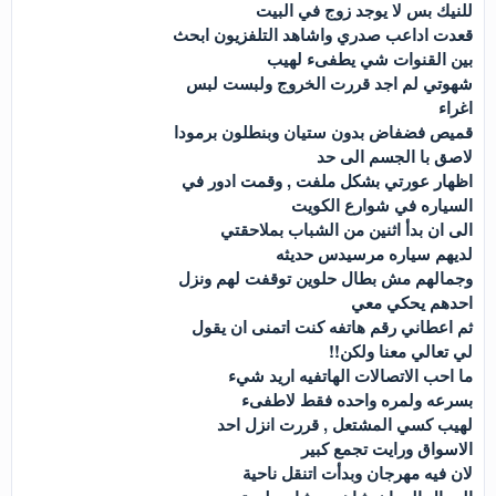
للنيك بس لا يوجد زوج في البيت
قعدت اداعب صدري واشاهد التلفزيون ابحث
بين القنوات شي يطفىء لهيب
شهوتي لم اجد قررت الخروج ولبست لبس
اغراء
قميص فضفاض بدون ستيان وبنطلون برمودا
لاصق با الجسم الى حد
اظهار عورتي بشكل ملفت , وقمت ادور في
السياره في شوارع الكويت
الى ان بدأ اثنين من الشباب بملاحقتي
لديهم سياره مرسيدس حديثه
وجمالهم مش بطال حلوين توقفت لهم ونزل
احدهم يحكي معي
ثم اعطاني رقم هاتفه كنت اتمنى ان يقول
لي تعالي معنا ولكن!!
ما احب الاتصالات الهاتفيه اريد شيء
بسرعه ولمره واحده فقط لاطفىء
لهيب كسي المشتعل , قررت انزل احد
الاسواق ورايت تجمع كبير
لان فيه مهرجان وبدأت اتنقل ناحية