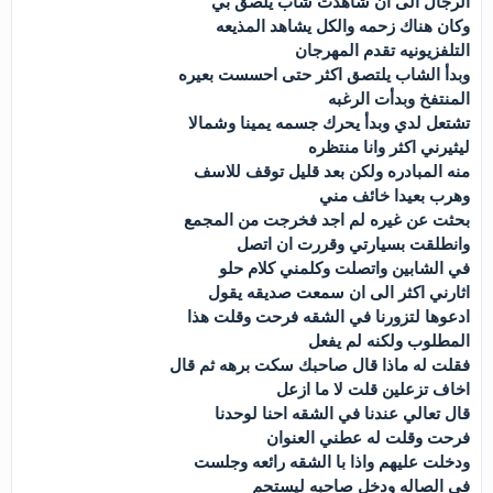
الرجال الى ان شاهدت شاب يلصق بي
وكان هناك زحمه والكل يشاهد المذيعه
التلفزيونيه تقدم المهرجان
وبدأ الشاب يلتصق اكثر حتى احسست بعيره
المنتفخ وبدأت الرغبه
تشتعل لدي وبدأ يحرك جسمه يمينا وشمالا
ليثيرني اكثر وانا منتظره
منه المبادره ولكن بعد قليل توقف للاسف
وهرب بعيدا خائف مني
بحثت عن غيره لم اجد فخرجت من المجمع
وانطلقت بسيارتي وقررت ان اتصل
في الشابين واتصلت وكلمني كلام حلو
اثارني اكثر الى ان سمعت صديقه يقول
ادعوها لتزورنا في الشقه فرحت وقلت هذا
المطلوب ولكنه لم يفعل
فقلت له ماذا قال صاحبك سكت برهه ثم قال
اخاف تزعلين قلت لا ما ازعل
قال تعالي عندنا في الشقه احنا لوحدنا
فرحت وقلت له عطني العنوان
ودخلت عليهم واذا با الشقه رائعه وجلست
في الصاله ودخل صاحبه ليستحم