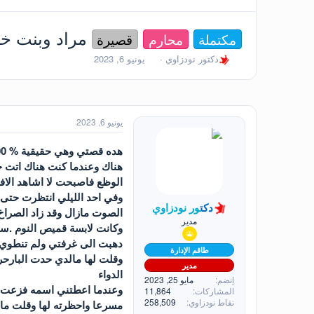
مراد وبنت خا
مكتملة
محارم
قصيرة
ب
ت
دكتور نودزاوي
يونيو 6, 2023
ا
ا
د
ر
ئ
ي
ا
خ
ل
ا
يونيو 6, 2023
م
ل
و
ب
ض
د
هناك وعندما كنت هناك اتت خ
و
ء
الوظع فاصبحت لا اشاهد الافلا
ع
وفي احد الليلي انتظرت حتى 
دكتور نودزاوي
مدير
وكانت لابسة قميص النوم .سا
دهبت الى غرفتي ولم تنطوي ع
طاقم الإدارة
وقلت لها مالدي حدت البارحرة
مدير
الدواء
إنضم
مايو 25, 2023
وعندما اعطتني اسمه فزعت لان
المشاركات
11,864
نقاط نودزاوي
258,509
مسرعا واحظرته لها وقلت ما 