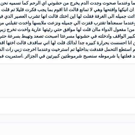
نائما وعندما صحوت وجدت الدم يخرج من حشوني اي الرحم كما نسميه نحن ق
انيكها وافتحها وهي لا تمانع قالت انا اقوم بما يجب فكرت قليلا تم قلت له
ندما سمعناها تقترب قفزت الي جميله ونزعت ملابسها واخدت تقبلني من ف
 من! مفعول الدواء ماان قلت لها موافق حتي رئيتها عارية واخدت تخرج زبي
ير الواقف وادخلته في حشونها مسرعتا اصبحت تصعد وتهبط بسرعة حتي ا
كن انا احسست بحرارة كبيره جدا لدالك قلت لها اني ساقدف قالت اختها اق
م استطع التحمل فقدفت بداخلها تم استرخيت وعندما اخرجت زبي رات الد
علتها يا شرموطه سنصبح شرموطتين كبيرتين في الجزائر .استمريت في نيكهما
Wh
بريد الإلكتروني