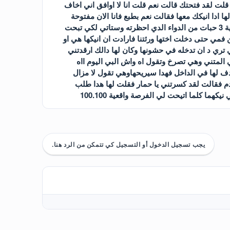
لت لقد فتحتك قالت نعم قلت انا لا اوافق اني اخاف
ا ادا انيكك معها فقالت نعم بطبع فانا الان مفتوحة
.وفي الليل على الساعه 1:00اتت جميله الى الغرفة فقلت لها اين اختك قالت انها تشرب العصير الدي فية 3 حبات من الدواء الدي احظرته وستاتي لكي تبحت
مي حتى دخلت اختها ورئتنا فارادت ان انيكها هي او
 تري د ان تدخله في حشونها وكان لها دالك ارقدتني
لمتني وهي تصرخ وتقول اه واش البي اليوم ااه
دف لها في الداخل فهدا سيريحهاوهي تقول لا مزال
م فقالت لقد كسرتني يا حمار فقلت لها هدا طلب
 كلما اتيحت لي الفرصة واقعية 100.100
يجب تسجيل الدخول أو التسجيل كي تتمكن من الرد هنا.