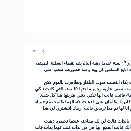
#1
هده قصتي وهي حقيقية % 100 انا مراد من الجزائر العاصمه .اسكن في بيت فيه الا الرجال كان في عمري17 سنة عندما دهبة الىالريف لقظاء العطلة الصيفيه
 كنت اتابع السكس كل يوم وعند حظورهم صعب علي
بكاء انقصت صوت التلفاز وتظاهرت بالنوم لاكن
الصوت مازال وقد زاد الصراخ اكتر .دهبت لاتفقد مالدي حصل ادا بي ارى فهيمة ابنت خالتي الكبرى 22 سنة نصف عاريه وجميلة اختها 19 سنة التي كانت تبكي
 فاتيت قالت انها تبكي لانني ظربتها هدا كل شيئ
انهما يتكلمان عني فدهبت لاسالهما تكلمت مع جميله
ا لها تم مدا تريدين قالت اريدك انتشتري لي هدا
اء بالدات قالت لي لك مفاجئة عندما تحظره دهبت
الك قالت اسمع انها هي من بدات قلت فيما بدات قات