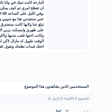
البارحة كانت تنيك في وانا 
ان تفظح امري تم كيف يمكن ان 
عني ستجدني هنا مع حبيبي وع
تبلغ عنا ولانها كانت ستحترق
على ظهري وامسكت بزبي الكب
وكانت اختها تلعب بتديها ولا
الوقت طويل اه مازال لاكن ل
اختك فبدات تظحك وتقول لقد ف
المستخدمين الذين يشاهدون هذا الموضوع
المجموع: 2 (الأعضاء: 0, الزوار: 2)
X
فيسبوك
Bluesky
LinkedIn
Reddit
Pinterest
Tumblr
atsApp
ال
شارك: