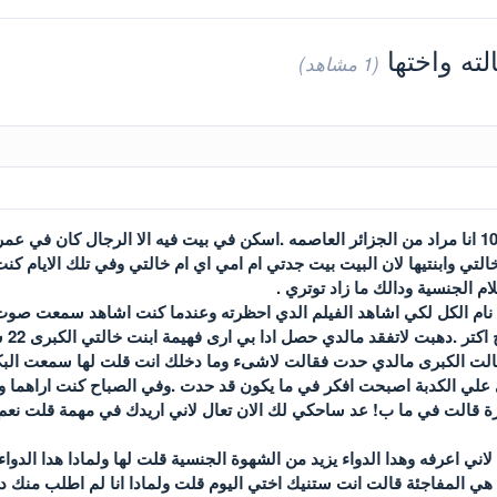
لته واختها
(1 مشاهد)
التي وابنتيها لان البيت بيت جدتي ام امي اي ام خالتي وفي تلك الايام
م الجنسية ودالك ما زاد توتري .
نام الكل لكي اشاهد الفيلم الدي احظرته وعندما كنت اشاهد سمعت صوت 
لت الكبرى مالدي حدت فقالت لاشىء وما دخلك انت قلت لها سمعت البكاء
لي الكدبة اصبحت افكر في ما يكون قد حدت .وفي الصباح كنت اراهما وك
 قالت في ما ب! عد ساحكي لك الان تعال لاني اريدك في مهمة قلت نعم ان
ي اعرفه وهدا الدواء يزيد من الشهوة الجنسية قلت لها ولمادا هدا الدو
هي المفاجئة قالت انت ستنيك اختي اليوم قلت ولمادا انا لم اطلب منك د