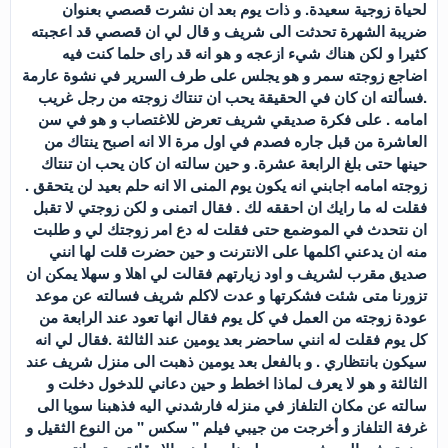
لحياة زوجية سعيدة. و ذات يوم بعد ان نشرت قصصي بعنوان
ضريبة الشهرة تحدثت الى شريف و قال لي ان قصصي قد اعجبته
كثيرا و لكن هناك شيء ازعجه و هو انه قد راى حلما كنت فيه
اضاجع زوجته سمر و هو يجلس على طرف السرير في نشوة عارمة
.فسألته ان كان في الحقيقة يحب ان تنتاك زوجته من رجل غريب
امامه . على فكرة صديقي شريف تعرض للاغتصاب و هو في سن
العاشرة من قبل جاره فصدم في اول مرة الا انه اصبح ينتاك من
حينها حتى بلغ الرابعة عشرة. و حين سالته ان كان يحب ان تنتاك
زوجته امامه اجابني انه يكون يوم المنى الا انه حلم بعيد لن يتحقق .
فقلت له ما رايك ان احققه لك . فقال اتمنى و لكن زوجتي لا تقبل
ان نتحدث في الموضمع حتى فقلت له دع امر زوجتك لي و طلبت
منه ان يدعني اكلمها على الانترنت و حين حضرت قلت لها انني
صديق مقرب لشريف و اود زيارتهم فقالت لي اهلا و سهلا يمكن ان
تزورنا متى شئت فشكرتها و عدت لاكلم شريف فسالته عن موعد
عودة زوجته من العمل في كل يوم فقال انها تعود عند الرابعة من
كل يوم فقلت له انني ساحضر بعد يومين عند الثالثة .فقال لي انه
سيكون بانتظاري . و بالفعل بعد يومين ذهبت الى منزل شريف عند
الثالثة و هو لا يعرف لماذا اخطط و حين دعاني للدخول دخلت و
سالته عن مكان التلفاز في منزله فارشدني اليه فذهبنا سويا الى
غرفة التلفاز و أخرجت من جيبي فيلم " سكس " من النوع الثقيل و