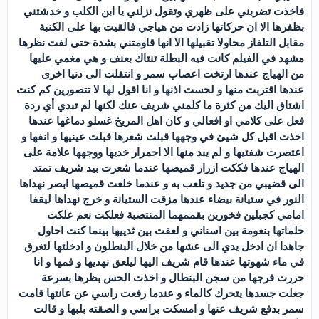
فاخذت تضربني على ظهري وتقول نزلني يا ابن الكلب و خدشتني
بظفرها الا ان حركاتها زادت من هياجي فالقيت بها على الكنبة
مقابل التلفاز محاولا تقبيلها الا انها قاومتني بشدة حتى لفت نظرها
مشهد في الفيلم كانت فيه البطلة تنتاك بعنف و هي مغمي عليها
من الهياج عندها ارتخت اعصاب سمر و انتقلت الى دنيا اخرى
عندها اقتربت منها و لحست اذنها و انا اقول لها لا تتصورين كم كنت
اشتاق اليك من كثرة ما كلمني شريف عنك لكنها لم تبدي أي ردة
فعل على كلامي او افعالي و كان اهل المريخ غسلو دماغها عندها
اخذت اقبل كل شيئ في وجهها قبلت شعرها قبلت عينيها و انفها و
اعتصرت شفتيها و لم يبد منها الا احمرار خديها ووجهها علامة على
الهياج عندها فككت ازرار قميصها عندما شعرت بيد شريف تمتد
الى قضيبي من جديد و تلعب به و عندما خلعت قميصها ابصر نهداها
النور في ستيانة بيضاء عندها مزقت الستيانة و خرج نهداها ليقفا
امامي كجبلين فخورين بقممهما المنتصبة فعلكت نعم علكت
حلماتها بنعومة بين اسناني و لعقت بين ثدييها بينما كنت احاول
جاهدا ان ادخل يدي الى عشها من خلال البنطلون و ادخلتها لتغرق
في ماء شهوتها عندها قام شريف اليها ليلعق نهديها و فمها و انا
حررت فرجها من سجن البنطال و اخذت الحس بظرها بسرعة
جعلت جسدها يتحرك كالماء و عندما رفعت راسي عن عانتها قامت
سمر بدفع شريف عنها و امسكت براسي و الصقته بلبها و قالت