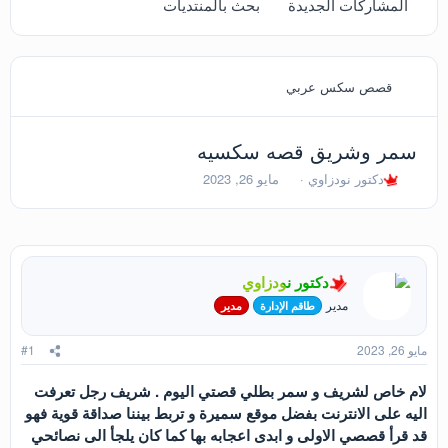
المشاركات الجديدة
بحث بالمنتديات
قصص سكس عربي
سمر وشريق قصه سكسيه
ب
ت
دكتور نودزاوي
مايو 26, 2023
ا
ا
د
ر
ئ
ي
ا
خ
ل
ا
دكتور نودزاوي
م
ل
و
ب
مدير
طاقم الإدارة
مدير
ض
د
و
ء
مايو 26, 2023
#1
ع
لام خاص لشريف و سمر بطلي قصتي اليوم . شريف رجل تعرفت
اليه على الانترنت بفضل موقع سميرة و تربط بيننا صداقة قوية فهو
قد قرأ قصصي الاولى و ابدى اعجابه بها كما كان يلجأ الى نصائحي