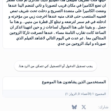
ان تضع الكاميرا في مكان قريب لتصورنا و تاتي لتنضم الينا عندها
وضعت الكاميرا على منضدة التسريح و دخلت تحت شريف تمص
قضيبه المنتصب حتى قذف منيه عندها اخرجت زبي من مؤخرته و
ادخلته في فم سمر لترضعه و تبتلع كل قطرة من منيي . و هذا ما
حصل . و بقينا على هذا المنوال لساعات ز و حين انتهينا اتذكر ان
الساعة كانت تقارب الثامنة مساء . عندها انصرفت تاركا الزوجين
المنتاكين معا . ثم عدت في اليوم التالي لاشاهد الفيلم الذي
صورناه و انيك الزوجين من جدي
يجب تسجيل الدخول أو التسجيل كي تتمكن من الرد هنا.
المستخدمين الذين يشاهدون هذا الموضوع
المجموع: 1 (الأعضاء: 0, الزوار: 1)
X
فيسبوك
Bluesky
LinkedIn
Reddit
Pinterest
Tumblr
WhatsApp
البريد الإل
شارك: