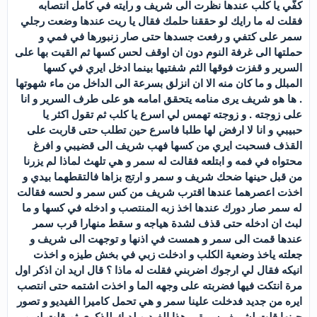
كفّي يا كلب عندها نظرت الى شريف و رايته في كامل انتصابه
فقلت له ما رايك لو حققنا حلمك فقال يا ريت عندها وضعت رجلي
سمر على كتفي و رفعت جسدها حتى صار زنبورها في فمي و
حملتها الى غرفة النوم دون ان اوقف لحس كسها ثم القيت بها على
السرير و قفزت فوقها الثم شفتيها بينما ادخل ايري في كسها
المبلل و ما كان منه الا ان انزلق بسرعة الى الداخل من ماء شهوتها
. ها هو شريف يرى منامه يتحقق امامه هو على طرف السرير و انا
على زوجته . و زوجته تهمس لي اسرع يا كلب ثم تقول اكثر يا
حبيبي و انا لا ارفض لها طلبا فاسرع حين تطلب حتى قاربت على
القذف فسحبت ايري من كسها فهب شريف الى قضيبي و افرغ
محتواه في فمه و ابتلعه فقالت له سمر و هي تلهث لماذا لم يزرنا
من قبل حينها ضحك شريف و سمر و ارتج بزاها فالتقطهما بيدي و
اخذت اعصرهما عندها اقترب شريف من كس سمر و لحسه فقالت
له سمر صار دورك عندها اخذ زبه المنتصب و ادخله في كسها و ما
لبث ان ادخله حتى قذف لشدة هياجه و سقط منهارا قرب سمر
عندها قمت الى سمر و همست في اذنها و توجهت الى شريف و
جعلته ياخذ وضعية الكلب و ادخلت زبي في بخش طيزه و اخذت
انيكه فقال لي ارجوك اضربني فقلت له ماذا ؟ قال اريد ان اذكر اول
مرة انتكت فيها فضربته على وجهه الما و اخذت اشتمه حتى انتصب
ايره من جديد فدخلت علينا سمر و هي تحمل كاميرا الفيديو و تصور
حينها قلت لشريف سيبقى هذا الفيديو لديك للذكرى ثم قلت لسمر