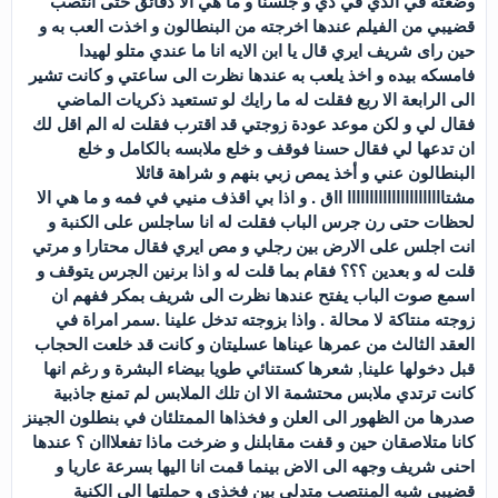
وضعته في الدي في دي و جلسنا و ما هي الا دقائق حتى انتصب
قضيبي من الفيلم عندها اخرجته من البنطالون و اخذت العب به و
حين راى شريف ايري قال يا ابن الايه انا ما عندي متلو لهيدا
فامسكه بيده و اخذ يلعب به عندها نظرت الى ساعتي و كانت تشير
الى الرابعة الا ربع فقلت له ما رايك لو تستعيد ذكريات الماضي
فقال لي و لكن موعد عودة زوجتي قد اقترب فقلت له الم اقل لك
ان تدعها لي فقال حسنا فوقف و خلع ملابسه بالكامل و خلع
البنطالون عني و أخذ يمص زبي بنهم و شراهة قائلا
مشتاااااااااااااااااااااا ااق . و اذا بي اقذف منيي في فمه و ما هي الا
لحظات حتى رن جرس الباب فقلت له انا ساجلس على الكنبة و
انت اجلس على الارض بين رجلي و مص ايري فقال محتارا و مرتي
قلت له و بعدين ؟؟؟ فقام بما قلت له و اذا برنين الجرس يتوقف و
اسمع صوت الباب يفتح عندها نظرت الى شريف بمكر ففهم ان
زوجته منتاكة لا محالة . واذا بزوجته تدخل علينا .سمر امراة في
العقد الثالث من عمرها عيناها عسليتان و كانت قد خلعت الحجاب
قبل دخولها علينا, شعرها كستنائي طويا بيضاء البشرة و رغم انها
كانت ترتدي ملابس محتشمة الا ان تلك الملابس لم تمنع جاذبية
صدرها من الظهور الى العلن و فخذاها الممتلئان في بنطلون الجينز
كانا متلاصقان حين و قفت مقابلنل و ضرخت ماذا تفعلااان ؟ عندها
احنى شريف وجهه الى الاض بينما قمت انا اليها بسرعة عاريا و
قضيبي شبه المنتصب متدلي بين فخذي و حملتها الى الكنية