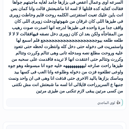
السرعه اوى وعمال اعفص فى بزازها جامد لغايه ماجبتهم جواها
فقالت كفايه كده قلتلها لا لسه انا ماشبعتش قالت وانا كمان بس
انت باين عليك تعبت استفزتنى الكلمه روحت قايم وحاطت زوبرى
فى طيزها اللى كان غرقان من شهوتهاودخلت زوبرى اللى كان
واقف جدا مرة واحده فى طيزها لدرجه انها اصدرت صوت رهيب
من المفاجأه ولكن بعد ان كان زوبرى دخل نصفه فيهافقالت لا لا لا
طلعه طلعه بيوجججججججججججججججججججع فلم اسمع لها
واستمريت فى دخوله حتى دخل كله وانتظرت لحظه حتى تتعود
عليه وروحت مطلع نصه ومدخله تانى وهى تتالم وكررت وتتالم
وكررت وتتالم حتى اعتقدت انها لا تريده فاقدمت على سحبه من
طيزها راحت صارخه ليهههههههههه خليه جوه انا مبسوطه وهو جوه
واوعى تطلعوه فزت من دخوله وطلوعه وانا العب فى كسها بيد
وماسك بزازها باليد الاخرى حتى قذفت انا وهى فى ان واحد ونمت
جنبها ع السريرراحت قايلالى انا لسه ما شبعتش انت مش نكتنى
من كسى مرتين يبقى لازم تنكنى من طيزى مرتين
لؤي الماجدي
ا
ل
ت
ف
ا
ع