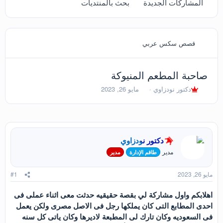
المشاركات الجديدة
بحث بالمنتديات
قصص سكس عربي
صاحبة المطعم المنيوكة
ب
ت
دكتور نودزاوي
مايو 26, 2023
ا
ا
د
ر
ئ
ي
ا
خ
ل
ا
دكتور نودزاوي
م
ل
و
ب
مدير
طاقم الإدارة
مدير
ض
د
و
ء
مايو 26, 2023
#1
ع
اهلابكم واول مشاركة لي بقصة حقيقيه حدثت معى اثناء عملى فى
احدى المطابع التى كان يملكها رجل فى الاصل مصرى ولكن يعمل
فى السعوديه وكان تارك لى المطبعة لاديرها وكان ياتى كل سنه