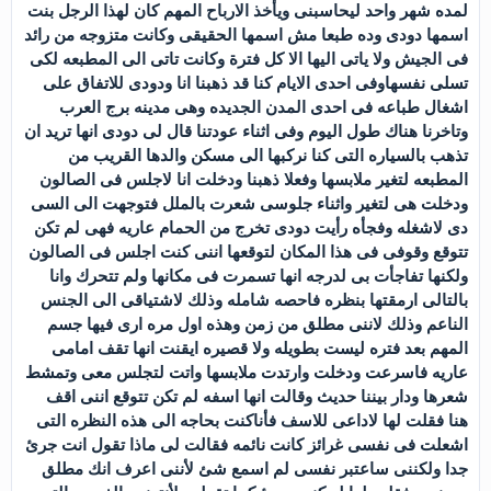
لمده شهر واحد ليحاسبنى ويأخذ الارباح المهم كان لهذا الرجل بنت
اسمها دودى وده طبعا مش اسمها الحقيقى وكانت متزوجه من رائد
فى الجيش ولا ياتى اليها الا كل فترة وكانت تاتى الى المطبعه لكى
تسلى نفسهاوفى احدى الايام كنا قد ذهبنا انا ودودى للاتفاق على
اشغال طباعه فى احدى المدن الجديده وهى مدينه برج العرب
وتاخرنا هناك طول اليوم وفى اثناء عودتنا قال لى دودى انها تريد ان
تذهب بالسياره التى كنا نركبها الى مسكن والدها القريب من
المطبعه لتغير ملابسها وفعلا ذهبنا ودخلت انا لاجلس فى الصالون
ودخلت هى لتغير واثناء جلوسى شعرت بالملل فتوجهت الى السى
دى لاشغله وفجأه رأيت دودى تخرج من الحمام عاريه فهى لم تكن
تتوقع وقوفى فى هذا المكان لتوقعها اننى كنت اجلس فى الصالون
ولكنها تفاجأت بى لدرجه انها تسمرت فى مكانها ولم تتحرك وانا
بالتالى ارمقتها بنظره فاحصه شامله وذلك لاشتياقى الى الجنس
الناعم وذلك لاننى مطلق من زمن وهذه اول مره ارى فيها جسم
المهم بعد فتره ليست بطويله ولا قصيره ايقنت انها تقف امامى
عاريه فاسرعت ودخلت وارتدت ملابسها واتت لتجلس معى وتمشط
شعرها ودار بيننا حديث وقالت انها اسفه لم تكن تتوقع اننى اقف
هنا فقلت لها لاداعى للاسف فأناكنت بحاجه الى هذه النظره التى
اشعلت فى نفسى غرائز كانت نائمه فقالت لى ماذا تقول انت جرئ
جدا ولكننى ساعتبر نفسى لم اسمع شئ لأننى اعرف انك مطلق