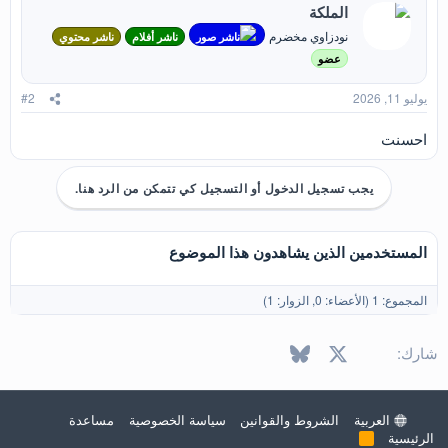
الملكة
ل
ا
نودزاوي مخضرم
ناشر صور
ناشر أفلام
ناشر محتوي
ت
:
عضو
يوليو 11, 2026
#2
احسنت
يجب تسجيل الدخول أو التسجيل كي تتمكن من الرد هنا.
المستخدمين الذين يشاهدون هذا الموضوع
المجموع: 1 (الأعضاء: 0, الزوار: 1)
X
فيسبوك
Bluesky
LinkedIn
Reddit
Pinterest
Tumblr
WhatsApp
البريد الإل
شارك:
العربية
الشروط والقوانين
سياسة الخصوصية
مساعدة
الرئيسية
R