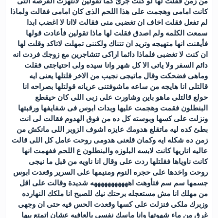
من زمن فقلت لها لو كنت جرئ كما تقولين لأنتهزت الفرصه التى
كانت امامى وهجمت على هذا اللحم الذى كان امامى فقالت ولماذا
لم تفعل فقلت اخاف ان تغضبى منى فقالت لاانا لا اغضب ابدا
سمعت الكلمه ولم اصدق فقلت لها ماذا تقولين فأعادت قولها
فأيقنت انها متهيجه وتريد ان تتناك ولكننى تمهلت لاتاكد وقلت لها
ان كنت لا تغضبى فلماذا دائما اراكى تتشاجرين مع زوجك فردت انه
دائم السفر ولا ياتى الا كل شهر وانا سيده ولى احتياجتى فقلت
وماهى فضحكت وقال ماتيجى نجيب من الاخر قلتلها يعنى ايه
قالتلى انا هايجه من ساعه ماشوفتنى عريانه قولتلها بصراحه انا
حولع قالتلى ماهو باين وشاورت على زبى اللى كان حيقطع
البنطلون فقمت وهجمت عليها وبدات ابوس فى شفايفها ورقبتها
ونزلت على كسها وبوسته كل ده من فوق الهدوم فقالت لى انت
بطئ كده ليه ماتقلع هدومك عايزه اشوف الزوبر اللى مانكش من
زمن ده شكله ايه وكمان قلعنى هدومى روحت عامل كل اللى قالت
عاليه اتاريها كانت لابسه البلوزه والبنطلون ع اللحم ففهمت انها
كانت ناوياها فقلتلها ردت على وقال انا ناويه من قبل ما نيجى
روحت واخدها على حجره النوم ومنيمها على السرير وقعدت ابوس
جسمها سم سم فتأوهت اهههههههههههه شديدة وقالت على اقل
من مهلك انا مش مستعجله برحتك نيك للصبح انا ملكك النهارده
وزبرك ملكى فنزلت على كسها وقعدت الحس فيه حتى ان وجهى
غرق من ماء شهوتها وانا ماسك نفسى بالعافيه عشان اتمتع بيها