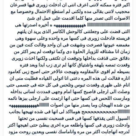
اكبر فتره ممكنه لاننى اعرف اننى ان ادخلت زوبرى فيها فسرعان
محجيب لاننى بقالى مده ولكنى لم استطع الاحتمال وخصوصا مع
الاصوات التى تصدر منها كلما اقدمت على عمل اى شئ
ااااااااااااااااااااااااااااااااااا ههههههههههههههه ه أخيره اصدرتها هى
التى قضت على وجعلتنى كالوحش الكاسر الذى يريد ان يلتهم
فريسته فادخلت زوبرى فى كسها مره واحده وعلى سهوة وهى
مغمضه عيونها فصرخت وشهقت فى ان واحد وقالت كنت فين من
زمان انا مشتاقه للزوبار الحلوة دى وكما توقعت لم يمر اكثر من
دقائق حتى قذفت بداخلها وتوقعت ان تكتفى ولكنها اخذت زوبرى
وقعدت تمصه بلهفه واشتياق كانها لم ترى زب ابدا وبعد فتره
بسيطه لم اقوى عالمقاومه وتهيجت عالاخر حتى اصبح زبى كعامود
اناره فقالت لى هذه المره دعنى انا اتولى القياده فطلبت منى ان
انام على ظهرى وقعدت تبوس وتلحس فى كل حته فى جسمى حتى
وصلت الى ارجلى فاصبح كسها امام وجهى فمددت لسانى بداخله
ومارست اللحس فى كسها حتى انها ارتمت على ارجلى ببزها نائمه
من شده الهيجان وما يصدر منها من اصوات ااااااااهههههههههههههه
ااااااااااحححححححححححح هومااكد لى انها فى شده تهيجها بجانب
السيول التى يقذفها كسها فى فمى فسحبت نفسى من تحتها
وادخلت زوبرى فى كسها واطلعه مره اخرى ببطئ حتى اهيجها اكتر
لدرجه انهاجابت اكتر من مره واناماسك نفسى وبعدين روحت مزود