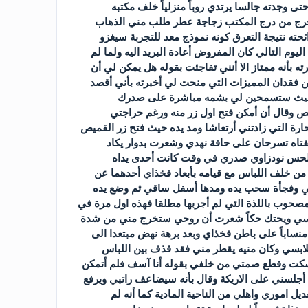
 وجدته جالسا يرتدي روباً منزلياً خلف مكتبه
 أخرج من درج المكتب زجاجة عطر طلب مني الذهاب
حته نتيجة التعرق كونه نموذج معد للتجربة سيغزو
وم التالي كان المفروض أعادة البريد اليه ولما لم
 بأنه ممتاز الا أنني تفاجئت بقوله هل يمكن لي أن
 فقدان المميزات التي منحت لي أخبرته بأني أقصد
ك حيث ستسمحين لي بشمه مباشرة على صدرك
 وقال أن أمكن فتح اول زر منه ورغم حراجتي
رة التي زادتني أرتعاشا ومد يده حيث فتح زر القميص
فتاه تسرحان على حافة نهدي وشعرت بدوار يكاد
يلحس نودزاوي صدري في وقت كانت أحدى يداه
من خلف اللباس مع قيامه بأبعاد فخذاي أحدهما عن
ني وفجأة سحب يده ومدها أسفل ساقي ثم وضع يده
صحوب باللذة التي لم أجربها مطلقا فهذه اول مرة في
 وكسي ويحتك حكاً شعرت أن روحي ستخرج مني من شدة
باً على باطن فخذاي وبعد برهة نهض مبتعدا الى
 ملابسي وكان منيه يقطر مني فقد قذف بين اللباس
سكت وقطع صمتي من خلفي بقوله أنا آسف فلم أتمكن
جلسني على الاريكة وقال بأنه سيضاعف راتبي ويرفع
 اموري واهلي من الناحية المادية كما أنه لم