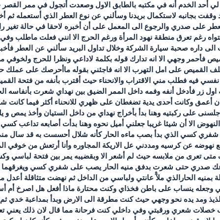
ي أحد الخدم أنه في مكتبه بالطابق الاول وصعدت أتجول في ممر القصر حتى
 وقفت بجانبه لاستكمال بريدنا وسألني عن نوع العطر الذي أستعمله ثم
طر على صدري والرجوع الى المعمل على أن أخبره لاحقا في حالة تغير رائ
اه رغم تعرق منطقة نهود المرأة ورغم الحرج الا انني فعلت ماطلب وفي الي
الى داره صحبة سيارة الشركة وخلال تداول البريد سألني عن العطر فأخبرته
فأحمر وجهي الا انه تدارك قوله بكلمة لاداعي ونظرا للحرج ولخوفي من
خلف القميص على امل التهرب الا انه فاجئني بقوله ماأحرصك على عمل
ي فيه فطلب مني الاقتراب والانحناء حيث أقترب بأنفه من فتحة القميص
اول زر فأدخل أنفه وفمه داخل الممر الضيق بين نهداي شعرت بأنفاسه الحا
ن أعمق وكانت أحدى يدية تضغطان على ظهري للانحناء أكثر فيما كانت ش
نى على ركبتيه وهنا بدأ بأخراج نهداي من داخل الستيان وأخذ يمص و 
هوض الا أن شيئا غريبا جعلني أميل نحوه وهنا بدأت أصابعه تداعب كسي 
س شفري كسي الذي بدأ بصب ماءه الحار كأنه شلال أحسست به قد سال م
نهوضه عن كرسيه ومددني عل الاريكة المجاوره وأنا أرتعش من خوفي الم
ف متى تعرى من ملابسه حيث لم أشعر الا وبقضيبه يمر بين فتحة لباسي
ك صدري حتى شعرت بدفق منيه الحار يصب على شفري كسي ويغرقهما منسا
لة بمنيه الحارالذي ملآْ عانتي ولباسي من الداخل ثم نهضت متثاقلة أعدل
وجعله ينساب على باطن فخذاي وكنت محتارة ماذا أفعل هل اصرخ أم أ
ذ ومد يده نحو وجهي حيث كنت مطرقة الى الارض وبدأ بمداعبة خدي ثم أ
 خصلات شعري ورقبتي وفي داخلي كنت فرحانة مما قال لان ذلك يعني تعديل