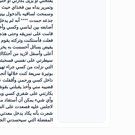
يفتحني أو يزيل بكارتي أو حت
وتمرير يداه بين فخذاي حيث
وسمحت لساقيه بالدخول بينهما
جذعه حمدت **** أنه لم يدخل
أصابعه بين لباسي وكسي وأخذ
قامت على تمزيقه وحتى هذه ا
فعلت فأستكنت وتركته يقوم 
يفيض بسائل أحسست به يخرج م
أعلى وأسفل لازيد من أحتكا
سيطرتي على نفسي فسحبته من
التي نزلت من كسي جراء تهيجي
بوتيرة سريعة كنت خلالها أتح
داخل كسي ورحمي وأقفلت علي
قضيبه مني وأخذ يقبلني بقوة
بكارتني على شفري كسي وباط
وأي شيء يمكن أن أستفاد منه
لاجلس عليه فصعدت على الس
شعرت بأنه يكاد يدخل معدتي و
المفضلة التي سيحسدني الج