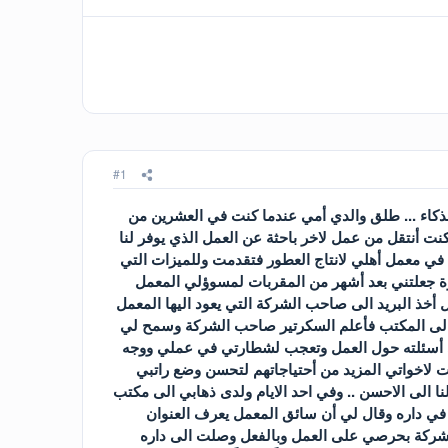
#1
كاء ... طلق والدي أمي عندما كنت في العشرين من
نت أنتقل من عمل لاخر باحثة عن العمل الذي يوفر لنا
ي معمل أهلي لانتاج العطور فتقدمت وللميزات التي
رة جعلتني بعد أشهر من المقربات لمسوؤلي المعمل
أخذ البريد الى صاحب الشركة التي يعود اليها المعمل
 الى المكتب فأعلم السكرتير صاحب الشركة وسمح لي
لى أسئلته حول العمل وتعجب لشطارتي في عملي ووجه
لاخواتي المزيد من أحتياجاتهم لتحسن وضع راتبي
الى الاحسن .. وفي احد الايام ولدى ذهابي الى مكتب
 في داره وقال لي أن سائق المعمل يعرف العنوان
لشركة بحرصي على العمل وبالفعل وصلت الى داره