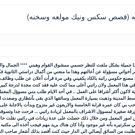
ه (قصص سكس ونيك مولعه وسخنه)
ا جميلة بشكل ملفت للنظر جسمي ممشوق القوام وهبني **** الجمال والذ
أخواتي مسؤولة عن أعالتهم وهذا ما منعني من أكمال دراستي الثانوية فك
مصنع حكومي راتبه بالكاد يكفيني وفي مرة قرأت أعلان عن طلب وظائف ف
 في هذا المعمل ولان راتبي أعلى مما كنت عليه فقد كنت مجدة لدرجة كبي
 لاكون أكثر أشرافا على العمل .. في أحد الايام طلب مني مسوؤل المعمل 
وسط المدينة وذهبت بسيارة المعمل وسائقها الذي بقى بأنتظاري وصعدت
ب بي كان عمره قرابة الخامسة والاربعون غير متزوج وبدأت بالاجابة ع
ة صغيرة لمسوؤل الاشراف بالمعمل لزيادة راتبي ... فرحت جدا وتسوقت 
مور المعمل ومن خلال ذلك حصلت على عدة زيادات في راتبي نقلت حالنا 
ي سكرتيره بأنه غير موجود وأذا كان هناك بريد مهم فيجب أخذه الى مكتبه
 طلبت من السائق أيصالي الى الدار حيث كنت أقصد بذلك أشعار صاحب ا