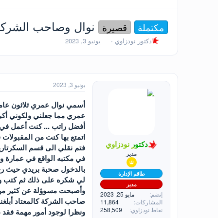
نوال وصاحب الشرك
مكتملة
قصيرة
ب
ت
دكتور نودزاوي
يونيو 3, 2023
ا
ا
د
ر
ئ
ي
ا
خ
ل
ا
يونيو 3, 2023
م
ل
و
ب
أسمي نوال عمري ثلاثون عام
ض
د
عمري مما جعلني ولكوني أكبر 
و
ء
أفضل راتب ... كنت أعمل في 
ع
اتمتع بها كنت من المقبولات
دكتور نودزاوي
فتم نقلي الى قسم السكرتارية
مدير
في مكتبه الواقع في عمارة 
بالدخول صحبة بريدي حيث رح
طاقم الإدارة
لي شكره على ذلك ثم كتب ورق
مدير
وأصبحت مسوؤلة عن كثير من ا
إنضم
مايو 25, 2023
صاحب الشركة كالمعتاد أبلغن
المشاركات
11,864
نقاط نودزاوي
258,509
ونظرا لوجود أمور مهمة فقد