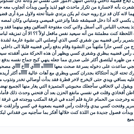
ى ايلاج قضيبه داخلي وكأنني أسهل الامور على نفسي ثم وكأنه كان لسكوت
 شعرت بأنه لاخسارة من تكرار ماحدث فهو لذيذ وأمين وبدأت أتجاوب مع
 لانه كان قد نزع روبه حيث لم يكن يرتدي شيئاً تحته ولاول مرة أرى قضيب
 بكسي لانه أذا دخل فسيشقه شقاً وانزعني قميصي وستياني وكان لمصه ن
 يسحب اللباس الى أسفل ولاني كنت مفتوحة الساقين وهو بينهما فقد وصل
للحظة كنت مطمئنة من أنه سيعيد نفس مافعل اولاً ؟؟ الا أن تمزيقه لباس
بتمرير رأس قضيبه بين شفري كسي الذي أوصلني الى نشوة عارمة لشدة حر
ن كسي حاراً ملتهباً من النشوة وقام بدفع رأس قضيبه قليلا الى داخلي
ك رأس قضيبه ببظري وشفري كسي ويظهر أن هذه الحركة مني أفقدته سيط
 ظهره ليلتصق أكثر على صدري مما جعله ينهي كبح جماح نفسه بدفع قضي
 ساعدت على دخوله بسرعة صحت معها آآآآآآآآه آآآآآي آآآآخ آآآآي مصحوبة
رك تحته لازيد أحتكاكة بجدران كسي وبظري مع آهات عالية آآآآآه أكثر أريد
ه بساقي ويدي حتى لايخرج لاخر قطرة فقد بدأت أوصالي تخدر وتذوب م
 ويقول لي لاتخافي سأجعلك محبوبتي المتميزة التي يغار منها الجميع ن
ن أفخاذي وقلت في نفسي مانفع الحزن بعد أن فتحني وحدث ذلك فأمامي
 وخرجت من الحمام عارية فلم أجده في غرفة المكتب ووجدته في غرفة الن
رير وفتحت كسي بيدي وأدخلت رأس قضيبه بصعوبة في كسي وأنزلقت علي
بدأت فصول جديدة من اللذة كنت خلالها أفكر بما سأجنيه من فقداني لبكار
ميع