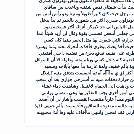
ي هذا تشجيعاً له لمعاودة تقبيل ومص نودزاوي صدري
ه حيث بدأت شفتاي تمص شفتيه وباعدت بين ساقاي
 رجل حيث كان كبيراً طويلاً ومتينا وذو رأس أمتن من
ودزاوي صدري الاثر في شعوري بالخدر ثم بدأ يدخل
 اللباس الى حد لايمكن أنزاله أكثر فسحبه بقوة
ي جعلني أنتفض فضمني بقوة وقال لن أزيد شيئاً عما
ارته التي شعرت بها مثل الجمر بينما كان كسي
 حيث أخذ يحتك ببظري فأخذت أتحرك تحته يمنة ويسرة
رته على نفسه فدفع بجزء من قضيبه داخلي أفقدني
به كله داخل كسي ورغم متنه وطوله الا أن السوائل
 بألم خفيف ولذة عارمة بدأ معها بأيلاجه وسحبه
ه أكثر اي ي ه آآآآه آه ثم أحسست بتدفق منيه كشلال
ن حرارة دفقات منيه ثم أسترخى جواري بعد أن سحب
هضت وذهبت الى الحمام لاغتسل وشاهدت دماء غشاء
 أمور أخرى يجب التفكير بها وهي منصبي وراتبي
وم ممداً عارياً منتصب القضيب وأشار لي أن أصعد
ه جالسة مفتوحة الساقين فأحسست بألم خفيف لذيذ
تي فقد فتحني وانتهى ماأخاف عليه وها أنذا محبوبته