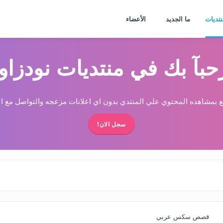
نتديات
ما الجديد
الأعضاء
حبآ بك في منتديات نودزاو
 بمشاهده المحتوي علي المنتدي بدون اي اعلانات مزعجه والتواصل مع الا
سجل الان!
قصص سكس عربي