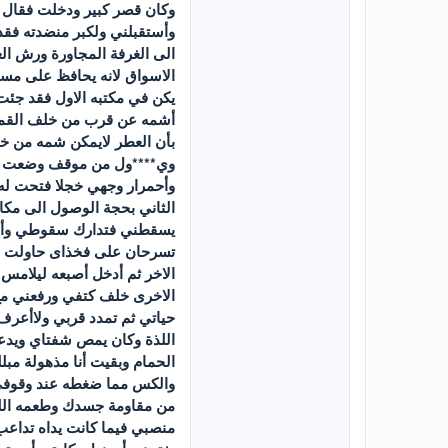
وكان قصر كبير ودخلت فقال ل
وأستقبلني ولكبر منضدته فقد
الى الغرفة المجاورة ورش الع
الاسواق لانه يحافظ على مستو
يكن في مكتبه الاول فقد جئت 
أشمه عن قرب من خلف القميص 
بأن العطر لايمكن شمه من 
وي****ول من موقف وضعت نفس
وأحمرار وجهي خجلا فتحت له 
الثاني بحجة الوصول الى مكا
يسقطني فتدارك سقوطي وأجلس
تسرحان على فخذاى حاولت الن
الاخر ثم أدخل أصبعه ليلام
الاخرى خلف كتفي ورفعني مع 
حياتي ثم تمدد قربي ولاأعر
اللذة وكان يمص شفتاي ويدع
الحمام وبقيت أنا مذهولة مبل
والكس مما ضغطه عند وقوفي 
من مقاومة جسدك وطعمه اللذي
منصبي فيما كانت يداه تداعب