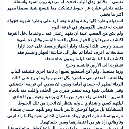
نفسي -- دقائق ودق الباب فتحت له مرتدية روب اسود واسفلة
طقم داخلي عبارة عن خيوط تشابكت معا لتنسج شيئا بسيطا يظهر
اكثر ما يخفي
استقبلة بنظرة كلها رغبة ودلع ةلهفة فرد علي بنظرة شهوة خجولة
فقلت له تفضل الكومبوتر في غرفة النوم
ولم يكن من الصعب علية ان يفهم رغبتي فيه .. وعندما دخل الغرفة
اكتشف سريعا بان الجهاز عطل بالعمد فابتسم وقال ده شيء
بسيط واوصل تلك الوصلة وادار الجهاز وضغط على عدة ازارا
متتابعة لم اعرف لماذا ثم نظر الى شاشة الجهاز وابتسم فقد
اكتشف اننا كنا نشاهد فيلما وبدون عناء شغله
فنظرت الى الارض فابتسم وخرج
وزبة منتصبا.. ولم اكن استطيع تضيع اي ثانية اخري فشبقته للباب
واغلقته .. فتقدم منى مباشرة بكل تصميم وقوة لينزع عني ذالك
الرداء ليظهر له جسدي امامة وبدون ان يعطي لي فرصة احتضنني
وقبل شفاتي بقوة ويده تعتصر طيزي من الخلف وافلت منه باتجاه
السرير .. فلحقني وقد تجرد من ما كان يرتدية وهبط بين افخادي
ليلتهم كسي واشفاري .. ولم ينتظر ان اتجرد من تلك الخيوط
المتشابكة بل مزقها كوحش كاسر باسنة وهو يلتهم جسدي بشفاة
تارة وباسنانة تارة اخرى ويداه تعتصران اثدائي بقوة وكلما زاد انيني
وتأوهاتي زاد هو من اعتصارهما ومص حلماتهما..
استمر في لحسي ومصي ما يقرب من الساعة كطفل جائع لاستقبل