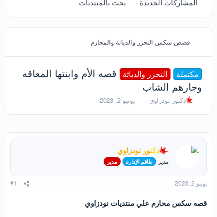
المشاركات الجديدة
بحث بالمنتديات
قصص سكس التحرر والدياثة والمحارم
قصه الأم وابنتها المعاقه
مكتملة
التحرر والدياثة
وجارهم الشاب
ب
ت
دكتور نودزاوي
يونيو 2, 2023
ا
ا
د
ر
ئ
ي
ا
خ
ل
ا
دكتور نودزاوي
م
ل
و
ب
مدير
طاقم الإدارة
مدير
ض
د
و
ء
يونيو 2, 2023
#1
ع
قصه سكس محارم علي منتديات نودزاوي