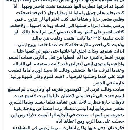
كسها قد اغرقها فنظرت اليها مستفسة بخبث فاحمر وجهها .. انا
كنت بحلم بحلم جميل يا ماما انا ومعايا رجل لا اعرفة فضحكت
وقلبي يعتصر حزنا واشفاقا فقد كنت اعلم انها لن تتزوج .. فمن
يرضى بنصف امراة.. حملتها الى الحمام وبدات احميها .. ولاحظت
كثافة الشعر على كسها وسالت نفسي كيف لم الحظ ذالك.. لو
كانت سليمة كا****ها كانت اهتمت وقامت هي بذالك
وذهبت لكي احضر ماكينة حلاقة كانت عندنا خاصة بزوج ابنتي ..
ابدلت شفرتها وبدات احلق لها عانتها حتى ظهر لي كسها جليا ..
وردي اشفاره كبيرة جدا لم الحظها من قبل .. اثارني فبدات المسه
واداعبة ولم تبدي ابنتي اعتراض فقد كانت مستمتعة الى الثمالة
وعندما افرغت ماءها احتضنتي وقالت انا بحبك اوي يا ماما فطبعت
قبلة على خدها وحملتها لغرفتها .. ذهبت للنوم وكلي شهوة ورغبة
عارمة في الجنس
فنادت وقالت قربي لي الكومبيوتر فقربته لها وغادرت .. لم استطع
النوم فعدت الى غرفة ابنتي لاطمئن عليا واقتربت لاسمع صوت
تأوهات حارة فنظرت لاجد ابنتي تشاهد فيلما جنسيا ويدها اليسري
تعتصر صدرها وباليد اليمنى تمسك بزب اصطناعي وتدخلة بقوة
ةتخرجة من كسها .. صعقت في البداية انها ليست عذراء ومن اين
حصلت على هذا الزب ومن اعطاها اياه
فكرت ان ادخل عليها ولكن انتظرت .. ربما رغبتي في المشاهدة