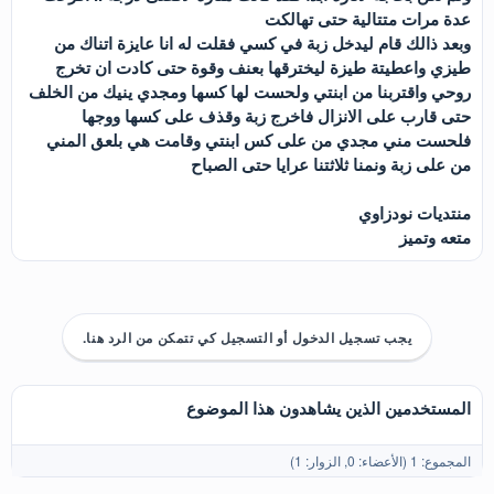
عدة مرات متتالية حتى تهالكت
وبعد ذالك قام ليدخل زبة في كسي فقلت له انا عايزة اتناك من
طيزي واعطيتة طيزة ليخترقها بعنف وقوة حتى كادت ان تخرج
روحي واقتربنا من ابنتي ولحست لها كسها ومجدي ينيك من الخلف
حتى قارب على الانزال فاخرج زبة وقذف على كسها ووجها
فلحست مني مجدي من على كس ابنتي وقامت هي بلعق المني
من على زبة ونمنا ثلاثتنا عرايا حتى الصباح
منتديات نودزاوي
متعه وتميز
يجب تسجيل الدخول أو التسجيل كي تتمكن من الرد هنا.
المستخدمين الذين يشاهدون هذا الموضوع
المجموع: 1 (الأعضاء: 0, الزوار: 1)