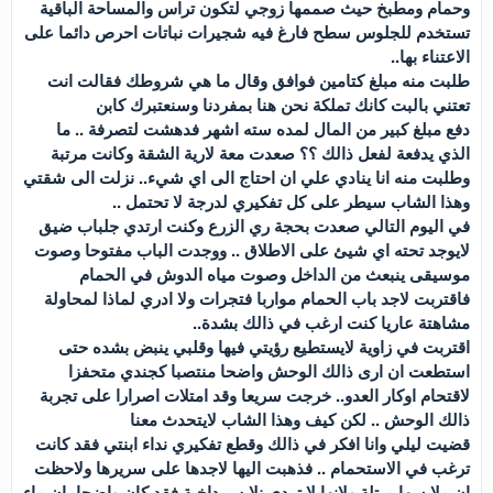
وحمام ومطبخ حيث صممها زوجي لتكون تراس والمساحة الباقية
تستخدم للجلوس سطح فارغ فيه شجيرات نباتات احرص دائما على
الاعتناء بها..
طلبت منه مبلغ كتامين فوافق وقال ما هي شروطك فقالت انت
تعتني بالبت كانك تملكة نحن هنا بمفردنا وسنعتبرك كابن
دفع مبلغ كبير من المال لمده سته اشهر فدهشت لتصرفة .. ما
الذي يدفعة لفعل ذالك ؟؟ صعدت معة لارية الشقة وكانت مرتبة
وطلبت منه انا ينادي علي ان احتاج الى اي شيء.. نزلت الى شقتي
وهذا الشاب سيطر على كل تفكيري لدرجة لا تحتمل ..
في اليوم التالي صعدت بحجة ري الزرع وكنت ارتدي جلباب ضيق
لايوجد تحته اي شيئ على الاطلاق .. ووجدت الباب مفتوحا وصوت
موسيقى ينبعث من الداخل وصوت مياه الدوش في الحمام
فاقتربت لاجد باب الحمام مواربا فتجرات ولا ادري لماذا لمحاولة
مشاهتة عاريا كنت ارغب في ذالك بشدة..
اقتربت في زاوية لايستطيع رؤيتي فيها وقلبي ينبض بشده حتى
استطعت ان ارى ذالك الوحش واضحا منتصبا كجندي متحفزا
لاقتحام اوكار العدو.. خرجت سريعا وقد امتلات اصرارا على تجربة
ذالك الوحش .. لكن كيف وهذا الشاب لايتحدث معنا
قضيت ليلي وانا افكر في ذالك وقطع تفكيري نداء ابنتي فقد كانت
ترغب في الاستحمام .. فذهبت اليها لاجدها على سريرها ولاحظت
ان ملابسها مبتلة ولانها لا تردي نلابس داخية فقد كان واضحا بان ماء