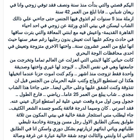
اليكم قصتي والتي بدأت منذ سنة ونصف فقد توفي زوجي وانا في
ريعان شبابي .. فانا ابلغ من العمر 42 سنة
ارملة منذ 5 سنوات لم اتذوق فيها الجنس حتى جاءني علي ذالك
الشاب ليسكن في بيتي الذي ورثتة عن زوجي في احد احياء
القاهرة القديمة- واعيش فيه مع ابنتي المعاقة والتي بترت ساقها
في حادث وحكم عليها انت تعيش بدون رجليها رغم صغر سنها حيث
انها تبلغ من العمر عشرون سنة.. واختها الاخري متزوجة وتعيش في
احدى محافظات الوجة البحري
كانت حياتي كلها لابنتي التي انعزلت عن العالم تماما وتخرجت من
جامعتها وهي في نفس الحال .. لايوجد لها غيري واختها وصديقة
واحدة فقط تزوجت منذ اشهر .. وكم كنت اموت حزنا عندما اتخيلها
هكذا لن تستطيع الزواج وكتب عليه الحرمان من الجنس قبل ان
تتذوقة وكنت اشفق عليها وعلى حالي ايضا.. حتى جاءنا هذا الشاب
مجدي .. شاب يبلغ من العمر 25 عاما.. رياضي .. فارع الطول ..
خجول ومن اول مرة وقعت عيني علية لم استطع انزال عيني عنه.
فقد اسرني . كان وسيما لدرجة فائقة يكسو جسده الشعر الكثيف..
جاء ليطلب مني استئجار شقة خالية في بيتي المكون من ثلاثة
طوابق يسكن الطابق الاول رجل مسن وزوجتة وخادمة تلبطي
طلباتهم وياتي ابنائهم لزيارتهم بشكل دوري واسكن انا في الطابق
الثاني انا وابنتي والثالث توجد شقة خالية عبارة عن غرفة وصالة