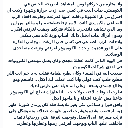
وانا مثارة من حركاتها ومن المشاهد الصريحة للجنس في
الكومبيتر.. بدات العب في كسي حت ازدت حرارة وشهوة وكدت ان
احترق من نار الشهوة ودخلت عليها ففزعت وحاولت اخفاء الزب
الصناعي ولكن يدي كانت الاسرع فاختطفته منها وسالتها من اين
وما الذي تشاهيه فانفجرت بالبكاء فتركتها وذهبت لغرفتي افكر ..
وبدون ادراك بدات اتخيل ذالك الشاب وزبة كانه معي ينيكني
وادخلت الزب الصناعي في كسي حتى افرغت .. وجاتني الفكرة
على الفور فذهبت واخدت الكومبيوتر لغرفتي ونزعت منه احدى
الوصلات..
في اليوم التالي كانت عطلة مجدي وكان يعمل مهندس الكترونيات
في احدي شركات الكومبيوتر
صعدت اليه في المساء وكان يطبخ طعامة فقلت له يا خبر انت اللي
بتطبخ طيب كنت قولي وانا كنت عملت لك الاكل .. فابتسم وهو
يطالع جسدي بشغف وعلى استحياء مش عايش اتعبك
نظرت له وقلت لا تعب ولا حاجة .. انا عايزاك تصلح لي الكومبيوتر
بتاعنا مش عارفة اشغلة وانا هاجهز الاكل
وافق فورا واستاذني لكي يغير ملابسة فقد كان يرتدي شورتا اظهر
زبة المنتصب بشده وتيشرت قصير ظهرت عضلاته منه بشكل جلي
نزلت مسرعة الى الاسفل وتوجهت لغرفة ابنتي ووجدتها نائمة..
فاغلقت عليها الباب وتوجهت لغرفتي رتبتها وعطرتها وعطرت