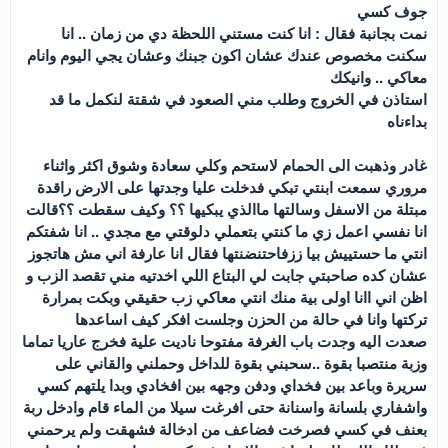
جوف كسي
نمت بجانبة فقال : انا كنت مستني اللحظة دي من زمان .. انا
سكنت مخصوص عندك عشان اكون جبنك وعشان يجي اليوم وانام
معاكي .. وانيكك
استاذن في الخروج وطلب مني الصعود في شقتة لنكمل ما قد
بداءناه
غادر وذهبت الى الحمام لاستحم وكلي سعادة وشوق اكثر واثناء
مروري سمعت ابنتي تبكي فدخلت عليا وجدتها على الارض راقدة
مبتلة من الاسفل وسالتها ماالذي يبكيها ؟؟ وكيف سقطت ؟؟قالت
انا نفسي اعمل زي ما كنتي بتعملي دلوقتي مع مجدي .. انا شفتكم
انتي ما حستييش بيا ززفاحتنضنتها فقال انا عارفة اني مش هاتجوز
عشان كده صاحبتي جابت لي البتاع اللي اخدتيه مني تقصد الزب و
اظن اني اانا اولى بية منك انتي معاكي زب حقيقي وبكت بمرارة
تركتها وانا في حالة من الحزن وجلست افكر كيف اساعدها
صعدت اليه وجدت باب الغرفة مفتوحا ناديت علية فخرج عاريا تماما
وزبة منتصبا بقوة ..سحبني بقوة للداخل وحملني والقاني على
سريرة وباعد بين فخداي ودفن وجهه بين افخادي وبدا يلتهم كسي
واشفاري بلسانة واسنانة حتى افرغت سيلا من الماء قام وادخل ربة
بعنف في كسي فصرخت فضاعف من ادخالة فشهقت ولم يرحمني