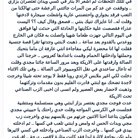
في تللك اللحظات لم اشعر الا بنار في كسي ويدان تعتصران بزازي
.. وتوقفت عن عد كم من المرات جائتني الرعشة حتى تهالكنا من
التعب فرقد بجواري واحتضنني عارية واشعلت سيجارة لادخنها
وقلت له.. انا عايزاك تنيك بنتي .. فصعق وقال كيف ؟؟ اليست
عذراء فقصصت علية حكايتها و الحادثة التي حدثت لها فوافق
في اليوم التالي جهزت طعاما شهيا واتصلت به فكان في الخارج
ووعدني بالقدوم بعد ساعة .. ذهبت لابنتي وجدتها تقرا قصة جنسية
فقلت لها انا محضرة ليكي مفاجاءة انتي عارفة ان ماما بتحبك
وحملتها وادخلتها الحمام وقمت باعدادها كعروس .. خرجنا الى
الصالة وارقدتها على الاريكة وبعد مرور الساعة جائنا مجدي وقلت
له تاعال ساعندي في نقل الكومبيوتر الى الصالة .. وفي تلك الاثناء
دخلت لكي اغير ملابس لارتدي روبا فقط لا يوجد تحته شيئا وخرجت
لاجدة تضحك مع ابنتي فادرت الفليم بدون مقدمات وتركتهما
وذهبت لاحضار بعض العصير ولم انسى ان اخبى الزب الصناعي
تحت الاريكة
عدت فوجت مجدي يعتصر بزاز ابنتي وهي مستسلمة ومنتشية
فجلست في الكرسي المواجه وقلت خدي راحتك يا حبيبتي مجدي
هيكون بتاعنا احنا الاتنين جرتهم من بلابسهم بيدي واخرجت زب
مجي وبدات الحس له وامص و ابنتي تلعب في كسها .. ثم ادخلته
بيدي في كسها .. واخرجت الزب الصناعي وادخلته في كسي لاثيرها
ولم تكن بحاجة لاثارة ابدا فقد كانت مثارة لاقصى درجة .. افرغت