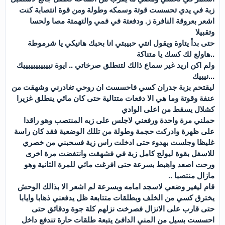
زبة في يدي تحسست قوتة وسمكه وطولة ومن قوة انتصابة كنت
اشعر بعروقة النافرة ز. ودفعتة في فمي والتهمتة مصا ولحسا
وتقبيلا
حتى بدأ يتاوة ويقول انتي حبيبتي انا بحبك هانيكي يا شرموطة
..هاولع لك كسك يا متناكة
ولم اكن اريد غير سماع ذالك لتنطلق صرخاتي .. ايوة نيييييييييييك
...نيييك
ليقتحم بزبة جدران كسي فاحسست ان روحي تغادرني وشهقت من
عنفة وقوتة وما هي الا دفعات متتالية حتى كان مائي ينطلق غزيرا
كشلال يسقط من اعلى الوادي
حملني مرة واحدة ورفعني لاجلس على زبه المنتصب وهو راقدا
على ظهرة وادركت حجمة وطولة من تللك الوضعية فقد كان راسة
غليظا وجلست بهدوء حتى ادخلت راس زية فسحبني من خصري
للاسفل بقوة ليولج كامل زبة في فشهقت وانتفضت مرة اخرى
ورحت اصعد واهبط بسرعة حتى افرغت مائي للمرة الثانية وهو
مازال منتصبا ..
قام ليغير وضعي لاسجد امامه وبسرعة لم اشعر الا بذالك الوحش
يخترق كسي من الخلف وبطلقات متتابعة ظل يدفعني ذهابا وايابا
حتى قارب على الانزال فصرخت نزلهم كلة جوة ودقائق حتى
احسست بسيل من المني الدافئ يتبعة طلقات حارة تندفع داخل