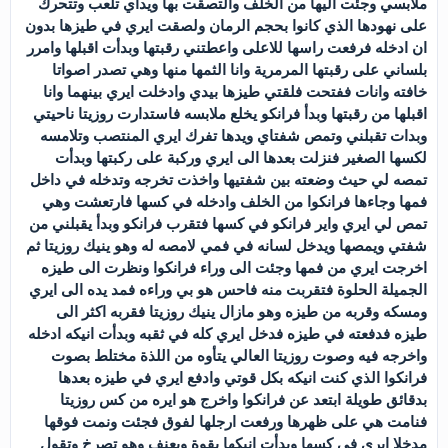
ملابسي وجئت اليها من الخلف والتصقت بها ويداي تلعب وتتحرك
على نهودها الذي كانوا بحجم الرمان ولصقت ايري في طيزها بدون
ان ادخله فرفعت راسها للاعلى واعطتني رقبتها وبدأت اقبلها وامرر
بلساني على رقبتها المرمرية وانا الثمها منها وهي تصدر اصواتا
خافته وانات ففتحت فلقتي طيزها بيدي وادخلت ايري بينهما وانا
اقبلها من رقبتها وبدأ فرانكو يخلع ملابسه فاستدارت روزيتا ناحيتي
وبدات تقبلني وتمص شفتاي ويدها تفرك ايري المنتصب وتلامسه
لكسها الصغير فنزلت بعدها الى ايري وركبة على ركبتها وبدأت
تمصه لي حيث وضعته بين شفتيها واخذت تخرجه وتدخله في داخل
فمها وجاءها فرانكوا من الخلف وادخله في كسها فارتعشت وهي
تمص لي ايري واير فرانكو في كسها فتقرب فرانكو وبدأ يقبلني من
شفتي ويمصها ويدخل لسانه في فمي لامصه له وهو ينيك روزيتا ثم
اخرجت ايري من فمها وجئت الى وراء فرانكوا ونظرت الى طيزه
الجميلة الحلوة فتقربت منه فاحس هو بي وراءه فمد يده الى ايري
ومسكه وقربه من طيزه وهو مازال ينيك روزيتا فقربه اكثر الى
طيزه فدفعته في طيزه فدخل ايري كله في ثقبه وبدأت انيكه ادخله
واخرجه فيه وصوت روزيتا العالي يتأوه من اللذة مختلط بصوت
فرانكوا الذي كنت انيكه بكل قوتي وادفع ايري في طيزه بعدها
بدقائق طويلة ابتعد عن فرانكوا واخرج هو ايره من كس روزيتا
فنامت هي على ظهرها ورفعت ارجلها لفوق فجئت ونمت فوقها
مدخلا ايري في كسها وبدأت انيكها بقوة وبعنف وهو تصرخ وتقول