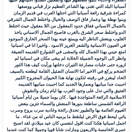
أسبانيا البلد التي تغنى بها الشاعر العظيم نزار قباني ووصفها
كمراءة شرقية رائعة أسبانيا التي احتلها العرب في قديم الزمان
وبنوا نهظة بها وعمار فاق الوصف والخيال واختلط الجمال الشرقي
بالجمال الاسباني ففاق حدود المعقول من اللا معقول حيث اختلط
الدو واختلط سحر الشرق بالغرب فاصبح الجمال الاسباني ياخذ
القلوب وينعش الناظر اليه ويمتع عينه بهذا السحر الخارق الموجود
في العيون الاسبانية والشعر الغريز الاسود . واخيرا انا في اسبانيا
امتع عيني بهذا الجمال كله واتمشى في الشوارع القديمه الضيقة
وانظر الى الوجوه الجميلة الخلابة لم يبقى مكان في اسبانيا لم
ازوره حتى حلبات مصارعة الثيران دخلتها ورأيت كيف هذا الثور
الضخم يركع في الاخير اما الانسان الضئيل القامة ليطعنه بالسيف
الحاد لينغرز في رقبته لتكون نهاية هذا الحيوان المجروح الكبير
احببت جدا مبانيها وبعمارها الجديد كما احببت مبانيها القديمه
العتيق والتي تدل على وجود العرب بها ايام زمان والنقوش
الاسلامية الرائعة المتواجدة فيها . كان يوما جميلا من ايام أسبانيا
الرائعة الشمس ساطعة بنورها المنعش والسماء تتزين ببعض
الغيوم العائمة بها والطيور تحدق رائحة وغاديه سرب يروح وسرب
ياتي ليحط فوق الارض ليلتقط ما يرميه الناس له من غذاء . ما
اجمل اسبانيا هكذا كنت اقول لنفسي كان عيد ميلادي لقد اصبح
عمري الخامسة والاربعون ومازلت شابا قويا وجميلا كما كنت عندما