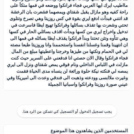
مااطيب ايرك ايها العربي فجاء فرانكوا ووضعه في فمها متكأ على
راحة كفيه وهو مازال يقبل شفتاي ويمصهما فشعرت بان الرعشة
قد اتتني فبدأت ادفع ايري بقوة في كس روزيتا وهي تصرخ وتتلوى
تحتي وشعرت بها تقذف بسائلها وفرانكوا تهيج ايظا فاسرعت في
تدخيل واخراج ايري من كسها وبدأت اقذف بسائلي الحار في كسها
وهي تتأوه وتئن تحتنا وبدأ فرانكوا يقذف ايظا بسائله في فمها الى
ان انتهينا وقمنا وغسلنا انفسنا واستحممنا وانا وروزيتا طبعا مصته
لي في الحمام ونكتها من طيزها وخرجنا واعطيتها مبلغ من المال
فجاء فرانكوا وقال الان حصتي انا فدفعني على السرير حيث كنت
مازلت في اللباس الداخلي ونام فوقي يمص شفتاي ونزل الى ايري
يمصه لي فنكته نيكة حلوة ورائعة لن ينساه مدى الحياة فقمت
وغيرت ملاابسى وودعته وذهبت الى فندقي وعدت الى اميريكا وفي
عيني صورة روزيتا وفرانكوا واسبانيا الجميلة
يجب تسجيل الدخول أو التسجيل كي تتمكن من الرد هنا.
المستخدمين الذين يشاهدون هذا الموضوع