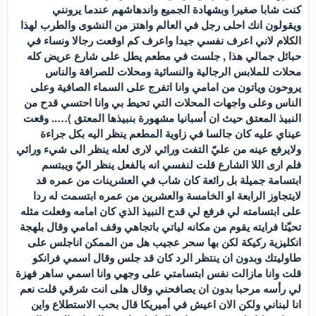
كنت شابا صغيرا وبشهادة الجميع واندهاشهم عندما يرونني
ويقولون انك احلى رجل في العالم واهتز من النشوى والطرب لهذا
الكلام لاني اعرف نفسي جيدا واعرف كم اوقعت رجالا ونساء في
حبائل جمالي هذا , جلست في مطعم يطل على شارع عريض كله
محلات للملابس الرجالية والنسائية ومحلات للصرافة والناس
يروحون وياتون من امامي وانا اتفرج على السماء الصافية وعلى
الناس وعلى واجهات المحلات التي تحيط بي وانا احتسي قدح من
النبيذ المعتق حيث ان أسبانيا مشهورة بنبيذها المعتق )….. وقعت
عيناي عليه كان جالسا في زاوية المطعم ينظر اليه بكل جراءة
ولايرفع عينه من عليّ التفت ورائي لارى لعله ينظر الى شيء ورائي
فلم ارى اللا الشارع قلت لنفسي انه بالفعل ينظر اليّ ويبتسم
ابتسامة جميلة بل رائعة كان شاب في العشرينات من عمره قد
لايتجاوز الرابعة او الخامسة والعشرين من عمره ابتسمت له ردا
على ابتسامته لي فرفع لي قدح النبيذ الذي كان امامه وفعلت مثله
تحيّتا فرايته يقوم من مكانه لياتي باتجاهي وقف امامي وقال بلهجة
انكليزية ركيكة لكن بها سحر عجيب هل من الممكن اناجلس على
طاوليتك وبدون ان ينتظر الرد كان قد جلس وقال اسمي فرانكو
قلت وانا مازالت نفس ابتسامتي على وجهي وانا اسمي ساهر فهزة
لي رأسه مرحبا بدون ان يصافحني وقال هلى انت شرقي قلت نعم
انا لبناني ولكن الان اعيش في أميريكا قال بحب الاستطلاع واين