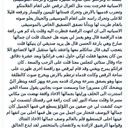
الاسبانية فخرجت بنت مثل الغزال ترقص على انغام الفلامنكو
وتضرب قدميها بالارض وتحرك فستانها لليمين ولليسار وترفعه قليلا
للاعلى وتحرك راسه على انغام الموسيقى والجيتار يعلو صوته
بانغام طربت لها وبدأنا نصفق التصفيق الخاص بالموسيقى
الاسبانيه الى ان انتهت الرقصة فنظرت اليه وقلت ياه كم هي رائعة
هذه الراقصة قال وهو يغمز لي بعينه هل عجبتك قلت ان جمالها
صارخ وهي بارعة الحسن قال هل يريد صديقي ان ينيكها قلت
بتعجب كيف قال ساتكلم معها واعتقد بانها ستقبل لانها لاتضاجع اللا
من كان يعجبها فقلت اوكي حاول ذهب فرانكوا وبعد عشرة دقائق
جاء وقال ستاتي لتجلس معنا قلت على الرحب والسعة . كان
فرانكو يمرح ويغني وقد قام ليرقص مع راقصة اخرى ظهرت على
ساحة الرقص وكانت قدماه ترتطم بالارض ويخرج صوت كالطلقة
منها وهو يصفق بسرعة ويحرك قدمه بسرعة ويهز كتفه وينظر اليّ
ويضحك كان مسرورا جدا وسمعت صوت بجانبي يقول مساء الخير
استدرت الى الخلف ورايتها بجمالها الاخاذ واقفة نهضت من مكاني
مسرعا وقلت مساء النور لقد كنت رائعة في رقصتك ابتسمت لي
حيث كشفت لي عن صفين من اللؤلؤ يسطع في فمها الجميل كان
جمالها لايوصف فتحتار من اجمل من من هل فمها احلى من انفها ام
عينها احلى لايستطيع قلم بالعالم وصف جمالها الاخاذ الفتاك
وقوامها الرشيق لازائدة به ولانقصان بالمتختصر لقد ابدع الخالق