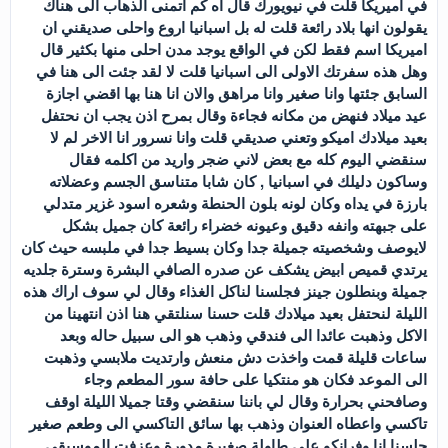
في اميريكا قلت في نيويورك قال اه كم اتمنى الذهاب الى هناك
يقولون انها بلاد رائعة قلت له بل اسبانيا اروع واحلى صديقني ان
اميريكا اسم فقط لكن في الواقع يوجد مدن احلى منها بكثير قال
وهل هذه سفرتك الاولى الى اسبانيا قلت لا لقد جئت الى هنا في
السابق جئتها وانا صغير وانا مراهق والان انا هنا بها اقضي اجازة
عيد ميلاد فنهض من مكانه فجاءة وقال بمرح اذن يجب ان نحتفل
بعيد ميلادك اميكو وتعني صديقي قلت وانا نسرور انا الاخر لم لا
سنقضي اليوم كله مع بعض لاني ضجر واريد من اكلمه فقال
وساكون دليلك في اسبانيا , كان شابا متناسق الجسم وعضلاته
بارزة في يداه وكان لونه بلون الحنطة وشعره اسود غزير متدلي
على جبهته وانفه دقيق وعيونه خضراء رائعة كان جميل بشكل
لايوصف وشخصيته جميلة جدا وكان بسيط جدا في ملبسه حيث كان
يرتدي قميص ابيض يشكف عن صدره الصافي البشرة وسترة جلديه
جميلة وبنطلون جينز فجلسنا لناكل الغذاء وقال لي سوف اراك هذه
الليلة لنحتفل بعيد ميلادك قلت حسنا سنلتقي هنا اذن انتهينا من
الاكل وذهبت عائدا الى فندقي وذهب هو الى سبيل حاله وبعد
ساعات قليلة قمت واخذت دش منعش وارتديت ملابسي وذهبت
الى الموعد فكان هو منتكيا على حافة سور المطعم وجاء
وصافحني بحرارة وقال لي باننا سنقضي وقتا جميلا الليلة اوقف
تاكسي واعطاه العنوان وذهب بها سائق التاكسي الى وطعم صغير
جلسنا انا وفرانكو على طاولة صغيرة مدورة وعزفت الموسيقى