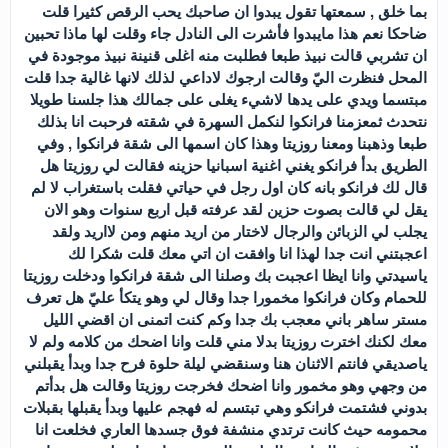
بما خلق , سمعتها تقول يبدوا ان صاحبك يحب الرقص كثيرا قلت
ضاحكا نعم هذا مايبدوا فأشرت الى النادل جاء وقلت لها ماذا تحبين
ان تشربي قالت نبيذ طبعا فطلبت منه اغلى قنينة نبيذ موجودة في
المحل فنظرت اليّ وقالت ارجوك لاداعي لذلك لانها غالية جدا قلت
مبتسما ويدي على يدها لاشيء يغلى على جمالك هذا جلسنا طويلا
نتحدث ثمعزمنا فرانكوا لنكمل السهرة في شقته فرحبت انا بذلك
طبعا وذهبنا ومعنا روزيتا وهذا كان اسمها الى شقة فرانكوا , وفي
الطريق بدأ فرانكو يغني اغنية اسبانيا حزينه فقالت لي روزيتا هل
قال لك فرانكو بانه كان اول رجل في حياتي فقلت باستغراب لا لم
يقل لي قالت بصوت حزين لقد عرفته قبل اربع سنوات وهو الان
يجلب لي الزبائن والرجال لاختار من اريد منهم ومن لااريد ولقد
اعجبتني انت جدا لهذا انا وافقت ان اتي معك قلت شكرا لك
ياسيدتي وانا ايظا اعجبت بك وصلنا الى شقة فرانكوا ودخلت روزيتا
للحمام وكان فرانكوا مخمورا جدا وقال لي وهو يتكأ عليّ هل تعرف
مستر ساهر باني معجب بك جدا وكم كنت اتمنى ان اقضي الليل
معك لكنك اخترت روزيتا بدلا مني قلت وانا اضحك من كلامه ولم لا
ياصديقي فانتم الاثنان هنا وسنقضي ليلة حلوة فرح جدا وبدأ يقبلني
من وجهي وهو مخمور وانا اضحك فخرجت روزيتا وقالت هل بدأتم
بدوني فشتمت فرانكو وهي تبتسم له فهجم عليها وبدأ يقبلها بقبلات
محمومه حيث كانت ترتدي منشفة فوق جسدها العاري فخلعت انا