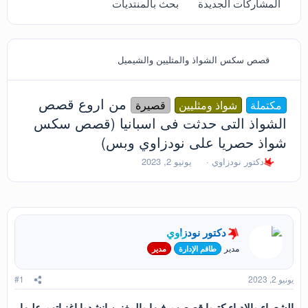
المشاركات الجديدة
بحث بالمنتديات
قصص سكس الشواذ والمثليين والشيميل
من اروع قصص
مكتملة
شواذ ومثليين
قصيرة
الشواذ التى حدثت فى اسبانيا (قصص سكس
شواذ حصريا على نودزاوي وبس)
ب
ت
دكتور نودزاوي
يونيو 2, 2023
ا
ا
د
ر
ئ
ي
ا
خ
ل
ا
دكتور نودزاوي
م
ل
و
ب
مدير
طاقم الإدارة
مدير
ض
د
و
ء
يونيو 2, 2023
#1
ع
الشعراء والادباء كتبوا قصصهم فيها والمغنين انشدوا اغنياتهم عليها