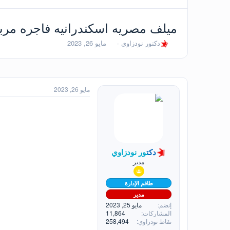
ميلف مصريه اسكندرانيه فاجره مربرب
ب
ت
دكتور نودزاوي
مايو 26, 2023
ا
ا
د
ر
ئ
ي
ا
خ
ل
ا
مايو 26, 2023
م
ل
و
ب
ض
د
و
ء
ع
دكتور نودزاوي
مدير
طاقم الإدارة
مدير
إنضم
مايو 25, 2023
المشاركات
11,864
نقاط نودزاوي
258,494