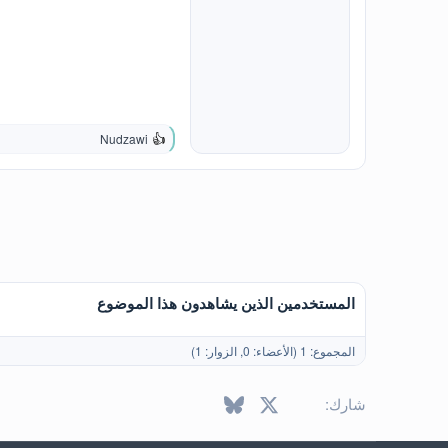
Nudzawi
ا
ل
ت
ف
ا
ع
ل
ا
ت
:
المستخدمين الذين يشاهدون هذا الموضوع
المجموع: 1 (الأعضاء: 0, الزوار: 1)
X
فيسبوك
Bluesky
LinkedIn
Reddit
Pinterest
Tumblr
atsApp
ال
شارك: