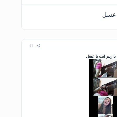
ا عسل
#1
ا زبير انت يا عسل