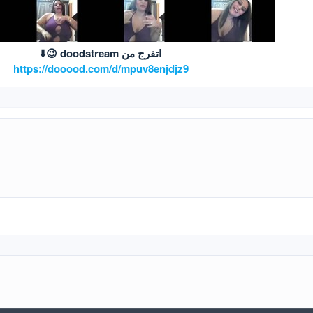
اتفرج من doodstream 😉⬇️
https://dooood.com/d/mpuv8enjdjz9
Wh
بريد الإلكتروني