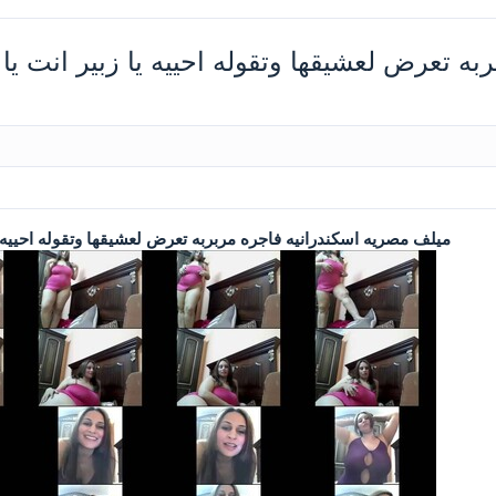
ه تعرض لعشيقها وتقوله احييه يا زبير انت ي
ميلف مصريه اسكندرانيه فاجره مربربه تعرض لعشيقها وتقوله احييه ي