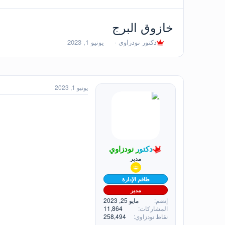
خازوق البرج
ب
ت
دكتور نودزاوي
يونيو 1, 2023
ا
ا
د
ر
ئ
ي
ا
خ
ل
ا
يونيو 1, 2023
م
ل
و
ب
ض
د
و
ء
ع
دكتور نودزاوي
مدير
طاقم الإدارة
مدير
إنضم
مايو 25, 2023
المشاركات
11,864
نقاط نودزاوي
258,494