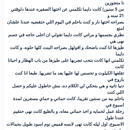
نا متجوزين
من 5 سنين) كانت دايما تكلمني عن اختها الصغيره عندها دلوقتي
21 سنه و
بصراحه اختها نار و كنت باحلم في اليوم اللي حتقضيه عندنا علشان
امتع
نظري بجسمها و مراتي كانت دايما تقولي ان احلى حاجه في جسم
نهى هي
طيزها انا كنت باضحك و اقولهل بصراحه البنت كلها حلوه، و كانت
دايما
تكلمني انها كانت بتحب تضربها على طيزها من باب الهظار و احيانا
كانت
تقلعها الكيلوت و تحسس لها عليها بعد ما تضربها. طبعا انا كنت
باروح في
دنيا تانيه و هي بتحكي لي الكلام ده، مش حاطول عليكم و حصل
اللي كنت
باحلم بيه من سنتين تقريبا، كانت حماتي و حماي مسفرين لمدة
اسبوع في
رحلة عمل لحمايه و اخذ حماتي معاه، و بالطبع كانت نهى حتقيم
عندنا طول
الاسبوع، اول ليله كانت نهى لابسه قميص نوم اسود طويل بحمالات