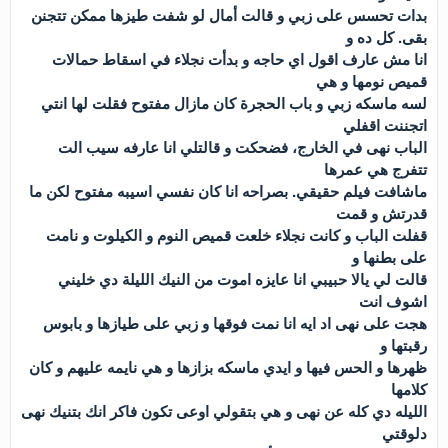
بدات تحسس على زبي و قالت أمال لو شفت طيزها ممكن تتجنن
بقى. كل ده و
انا مش عارف اقول اي حاجه و بدأت نجلاء في اسقاط حمالات
قميص نومها و هي
لسه ماسكه زبي و باب الحجرة كان مازال مفتوح فقلت لها انتي
اتجننت اقفلي
الباب نهى في الخارج، فضحكت و قالتلي انا عارفه سيب الت
تتفرج هي عمرها
ماشافت فيلم حقيقي. بصراحه انا كان نفسي اسيبه مفتوح لكن ما
قدرتش و قمت
قفلت الباب و كانت نجلاء خلعت قميص النوم و الكيلوت و نامت
على بطنها و
قالت لي يالا حبيبي انا عايزه اموت من النيك الليلة دي خليني
اشوف انت
هجت على نهى اد ايه انا نمت فوقها و زبي على طيازها و بابوس
رقبتها و
ظهرها و الحس فيها و ايدي ماسكه بزازها و هي نايمه عليهم و كان
كلامها
الليله دي كله عن نهى و هي بتقولي اوعى تكون فاكر انك بتنيك نهى
دلوقتي