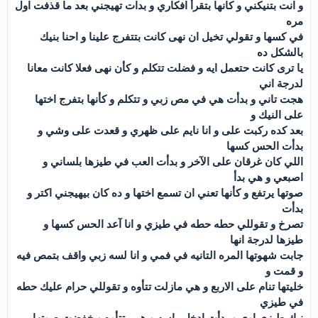
و انت بتنيكني و كانها بتقرأ افكاري و بدات تهيجني بعد ما قذفت اول
مره
في كسها و تقولي تخيل ان نهى كانت بتتفرج علينا و احنا بنيك
بالشكل ده
يا ترى كانت حتعمل ايه و فضلت تتكلم و كأن نهى فعلا كانت معانا
لدرجة اني
هجت تاني و بدأت هي في مص زبي و تتكلم و كأنها بتفرج اختها
على النيك و
بعد كده ركبت على و انا نايم على ظهري و قعدت على وشي و
بدأت الحس كسها
اللي كان غرقان على الآخر و بدأت العب في طيزها بلساني و
اصبعي و هي بدأ
صوتها يرتفع و كأنها تعني ان تسمع اختها و ده كان بيهيجني اكتر و
بدأت
تصرخ و تقوللي حطه حطه في طيزي و انا آعد الحس كسها و
طيزها لدرجة انها
جابت شهوتها المره التانيه في فمي و انا لسه زبي واقف بتمص فيه
و قمت و
خليتها تنام على الاربع و هي مازلت تتأوه و تقوللي حرام عليك حطه
في طيزي
نيك طيزي اوي و بدأت ادخل راسه و هي بتتأوه و خفضت صوتها