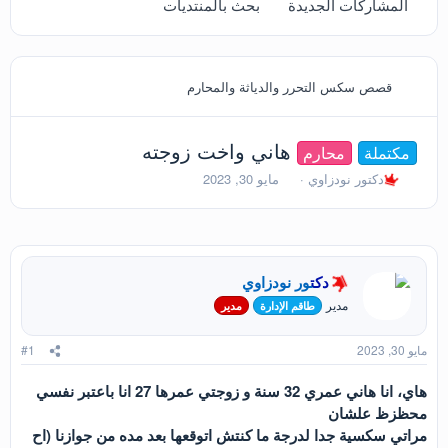
المشاركات الجديدة
بحث بالمنتديات
قصص سكس التحرر والدياثة والمحارم
هاني واخت زوجته
مكتملة
محارم
ب
ت
دكتور نودزاوي
مايو 30, 2023
ا
ا
د
ر
ئ
ي
ا
خ
ل
ا
دكتور نودزاوي
م
ل
و
ب
مدير
طاقم الإدارة
مدير
ض
د
و
ء
مايو 30, 2023
#1
ع
هاي، انا هاني عمري 32 سنة و زوجتي عمرها 27 انا باعتبر نفسي
محظزظ علشان
مراتي سكسية جدا لدرجة ما كنتش اتوقعها بعد مده من جوازنا (اح