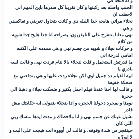
و له فتحه في
الجنب واصله بعد ركبتها و كان تقريبا كل صدرها باين المهم اني
لاحظت ان
نجلاء مراتي هايجه جدا الليله دي و كانت بتحاول تغريني و تعاكسني
و هي
نهى معانا بنتفرج على التليفزيون، بصراحه انا جدا هايج جدا شويه
من كلام
و حركات نجلاء و شويه من جسم نهى و هى ممدده على الكنبه
امامي لدرجة اني
ما قدرتش استحمل و قلت لنجلاء يالا ننام فردت نهى و قالت لسه
بادري يا
ابيه الفيلم ده جميل اوي لكن نجلاء ردت عليها و هي بتدفعني مع
ضحكة خفيفة
و قالت لها احنا عندنا فيلم اجمل بكتير و ضحكت نجلاء و ذهبنا الى
حجرة
نومنا و بمجرد دخولنا الحجرة و اذا بنجلاء بتقولى ايه حكايتك مش
قادر
تشيل عينك عن جسم نهى و انا ملاحظاك و مدت ايدها تمسك زبي
اللي كان
حينفجر من شدة وقوفه، و قالت لي أوووه انت هيجت على البت و
لا ايه؟ و