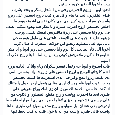
بيت و اخويا الصغير كريم 7 سنين
اتعود ابويا انو يوم الخميس يجى من الشغل يسكر و يقعد يشرب
قدام التلفزيون لحد ما ينام و كل مره كنت بروح احسس على زبرو
وامسكو صراحه زبرو كبير اوى اوى وكان نفسى اشوفه وبعد ما
اخلص تحسيس اروح اضرب عشرة وانا بفكر فيه وهوة بينكنى بعنف
فى يوم وانا بحسس على زبرة ماقدرتش امسك نفسى ورحت
جبتهم عليه فا جريت على الاوضه بتاعتى على طول هوة صحى
تانى يوم لقى بنطلونه ريحتو لبن خولات استغرب فا سال كريم
اخويا الى كان بيتابعنى كل يوم وانا بحسس على زبر ابويا و انا مش
شايفو قالة كريم ماتعرفش كوتى بيعمل ايه لما انا بنام راح حكى له
المهم
فات اسبوع و ابويا جه وعمل نفسو سكران ونام وانا كا العاده بروح
اشم كلوتاتو الوسخ و اروح احسس على زبرو فا وانا بحسس المره
دى لقيت زبرو انتفخ وكبر فى ايدى استغربت فا كملت تحسيس
رحت لقيت ابويا قام ومسك ايدى وقالى بتعمل ايه يا خول يا متناك
انا كنت حاسس انك متناك من زمان زى امك وراح ضربنى على
طيزى لحد ما احمرت وولعت و راح مقطع البنطلون والكلوت من
على جسمى فشخهم و طيزى لاقاها حمرا اوى زى الفراوله قام حط
ايدو فى بقى عشان ابل صوابعو و راح مدخل صباع فى طيزى لقاها
واسعه قالى طيزك واسعه من ايه يا خول قلت له كنت بحط فيها