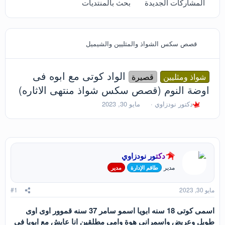
المشاركات الجديدة
بحث بالمنتديات
قصص سكس الشواذ والمثليين والشيميل
الواد كوتى مع ابوه فى
شواذ ومثليين
قصيرة
اوضة النوم (قصص سكس شواذ منتهى الاثاره)
ب
ت
دكتور نودزاوي
مايو 30, 2023
ا
ا
د
ر
ئ
ي
ا
خ
ل
ا
دكتور نودزاوي
م
ل
و
ب
مدير
طاقم الإدارة
مدير
ض
د
و
ء
مايو 30, 2023
#1
ع
اسمى كوتى 18 سنه ابويا اسمو سامر 37 سنه قموور اوى اوى
طويل وعريض واسمرانى هوة وامى مطلقين انا عايش مع ابويا فى