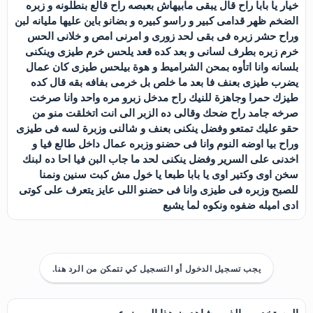
خيار يا بابا راح قال يبقى مابيهاش بعبصه راح قالع بنطلونه و زبره
الضخم ظهر قدامى كبير و راسو كبيره و بضانو باين عليها مليانه لبن
وراح حشر زبره فى بقى لحد زورى و امرنى امص و خلانى الحس
خرم زبره بطرف لسانى و بعد كده قعد يلحس خرم طيزى وينكنى
بلسانه وانا اتأوه بمحن الشراميط و هوة بيلحس طيزى كان عمال
يضرب طيزى بعنف فا بعد ما خلص بل خرمى بفافه بقه قال كده
طيزك حمرا وجاهزة للنيك راح مدخل زبرو مره واحد وانا صرخت
صرخه جامد راح ضحك وقالى ده الزبر الى انت اتخلقت منو من
حقو عليك تمتعو وفضل ينكنى بعنف و شالنى وزبرة لسه فى طيزى
وراح بيا اوضه النوم وانا فى حضنو وزبره عمال داخل طالع فيا و
اخدنى على السرير وفضل ينكنى لحد ما جاب البن فيا احا ده لبنك
سخن اوى وكتير اوى يا بابا طبعا يا خول مش كبت سنين ونمنا
للصبح وزبره فى طيزى وانا فى حضنو اللى عايز يتعرف على كوتى
ادى اميله ضفوه ونكوه لما يشبع
يجب تسجيل الدخول أو التسجيل كي تتمكن من الرد هنا.