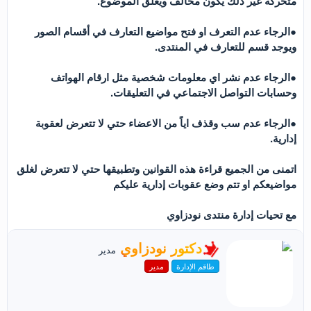
متحركة غير ذلك يكون مخالف ويغلق الموضوع.
●الرجاء عدم التعرف او فتح مواضيع التعارف في أقسام الصور
ويوجد قسم للتعارف في المنتدى.
●الرجاء عدم نشر اي معلومات شخصية مثل ارقام الهواتف
وحسابات التواصل الاجتماعي في التعليقات.
●الرجاء عدم سب وقذف اياً من الاعضاء حتي لا تتعرض لعقوبة
إدارية.
اتمنى من الجميع قراءة هذه القوانين وتطبيقها حتي لا تتعرض لغلق
مواضيعكم او تتم وضع عقوبات إدارية عليكم
مع تحيات إدارة منتدى نودزاوي
ك
دكتور نودزاوي
مدير
ت
طاقم الإدارة
مدير
ب
ب
و
ا