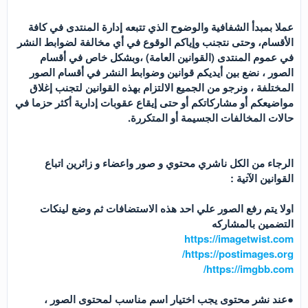
عملا بمبدأ الشفافية والوضوح الذي تتبعه إدارة المنتدى في كافة
الأقسام، وحتى نتجنب وإياكم الوقوع في أي مخالفة لضوابط النشر
في عموم المنتدى (القوانين العامة) ،وبشكل خاص في أقسام
الصور ، نضع بين أيديكم قوانين وضوابط النشر في أقسام الصور
المختلفة ، ونرجو من الجميع الالتزام بهذه القوانين لتجنب إغلاق
مواضيعكم أو مشاركاتكم أو حتى إيقاع عقوبات إدارية أكثر حزما في
حالات المخالفات الجسيمة أو المتكررة.
الرجاء من الكل ناشري محتوي و صور واعضاء و زائرين اتباع
القوانين الآتية :
اولا يتم رفع الصور علي احد هذه الاستضافات ثم وضع لينكات
التضمين بالمشاركه
https://imagetwist.com
https://postimages.org/
https://imgbb.com/
●عند نشر محتوى يجب اختيار اسم مناسب لمحتوى الصور ،