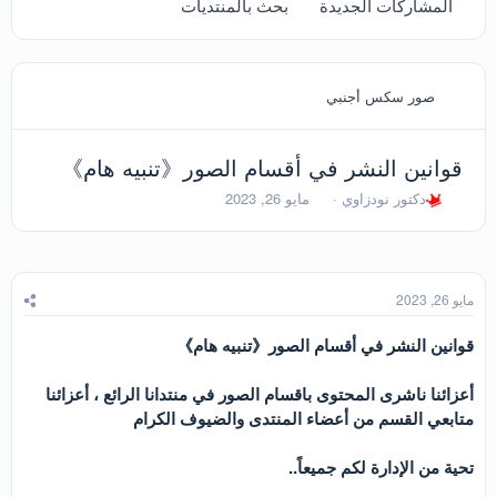
المشاركات الجديدة
بحث بالمنتديات
صور سكس أجنبي
قوانين النشر في أقسام الصور《تنبيه هام》
ب
ت
دكتور نودزاوي
مايو 26, 2023
ا
ا
د
ر
ئ
ي
ا
خ
ل
ا
مايو 26, 2023
م
ل
و
ب
قوانين النشر في أقسام الصور《تنبيه هام》
ض
د
و
ء
أعزائنا ناشرى المحتوى باقسام الصور في منتدانا الرائع ، أعزائنا
ع
متابعي القسم من أعضاء المنتدى والضيوف الكرام
تحية من الإدارة لكم جميعاً..