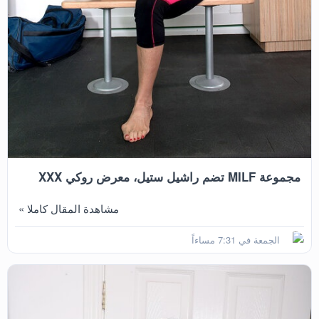
مجموعة MILF تضم راشيل ستيل، معرض روكي XXX
مشاهدة المقال كاملا »
الجمعة في 7:31 مساءاً