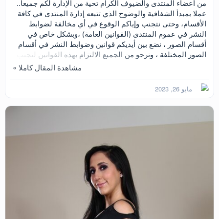
من أعضاء المنتدى والضيوف الكرام تحية من الإدارة لكم جميعاً..
عملا بمبدأ الشفافية والوضوح الذي تتبعه إدارة المنتدى في كافة
الأقسام، وحتى نتجنب وإياكم الوقوع في أي مخالفة لضوابط
النشر في عموم المنتدى (القوانين العامة) ،وبشكل خاص في
أقسام الصور ، نضع بين أيديكم قوانين وضوابط النشر في أقسام
الصور المختلفة ، ونرجو من الجميع الالتزام بهذه القوانين لتجنب
إغلاق مواضيعكم أو مشاركاتكم أو حتى إيقاع عقوبات إدارية أكثر
م
مشاهدة المقال كاملا »
حزما في حالات المخالفات الجسيمة أو المتكررة. الرجاء من الكل
ث
ناشري محتوي و صور واعضاء و زائرين اتباع القوانين الآتية : اولا
ب
مايو 26, 2023
يتم رفع الصور علي احد هذه الاستضافات ثم وضع لينكات
ت
التضمين بالمشاركه...