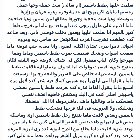
سلمت عليها ,طنط ياسمين(ام سالى) ست جميله وجها جميل
وجسمها مليان لكن يهيج اى حد يشوفوه وهوه عريان وبزازها
متوسطه وهيا ست محجبه وجوزها مطلقها من سنتين وهيا صاحبت
ماما الانتيم على طول بتيجى عندنا وبتقعد مع ماما وبتخرج معاها
كتير .المهم انا سلمت عليها وبعدين دخلت قوضتى تانى .وبعد ساعه
كده عطشت فخرجت اشرب فملاقيتش حد صاحى ريم ومروه
اخواتى ناموا بدرى عشان الكليه الصبح . وانا معديه جنب قوضة ماما
سمعت اصوات وضحك فسمعت صوت طنط ياسمين وماما وهما
بيهرجوا وكان الباب مقفول لكن فى شباك للاوضه جوه الشقه فكان
مفتوح شويه .فبصيت وقولت لما اشوف بيعملوا ايه فلاقيت طنط
ياسمين نايمه عريانه خالص على السرير وفاتحه رجليها .وسمعت
ماما بتقولها انتى ازاى يالبوه تسيبى كسك فيه شعر كده لاول مره
اسمع ماما بتقول الفاظ قذره كده .فردت طنط ياسمين معلشى
ياحبيبتى اصلى كنت فى البلد ومكنتش فاضيه انضف نفسى
.فضحكت ماما وقالتلها ماشى ياشرموطه انا اللى هنضفك
وهخليكى ولا العروسه فى ليلة فرحها فضحكت طنط
ياسمين.وبعدين لاقيت ماما بتفتح رجل طنط ياسمين اوى وماسكه
مقص فى ايديها وبداءت تقص الشعر اللى فى كس طنط ياسمين
.وبعد شويه لاقيت ماما بطلع من الدرج انبوبه كده زى انبوبة المرهم
عرفت بعد كده ان ده كريم مزيل للشعر.وبداءت تحط منه على كس