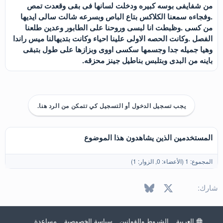
من شفايفى بوسه كبيره ودخلت لسانها فى بقى وقعدت تمص
.وفجاءه سمعنا الكلاكس بتاع الباص وبسرعه شالت سالى ايديها
من كسى .وظبطت انا لبسى وروحنا على الطابور وعدين طلعنا
الفصل .وكانت الحصه الاولى علينا احياء وكانت بتديهالنا ميس راندا
وهيا جميله جدا وجسمها سكسى اووى وبزازها على طول بتبقى
باينه من البدى وبتلبس بناطيل جينز محزقه.
يجب تسجيل الدخول أو التسجيل كي تتمكن من الرد هنا.
المستخدمين الذين يشاهدون هذا الموضوع
المجموع: 1 (الأعضاء: 0, الزوار: 1)
X
فيسبوك
Bluesky
LinkedIn
Reddit
Pinterest
Tumblr
WhatsApp
البريد الإل
شارك:
العربية
الشروط والقوانين
سياسة الخصوصية
مساعدة