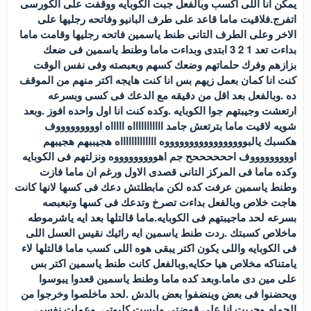
يمكن انا اللى اكسب وبالفعل جبت الكوبايه ووقفت على الكورسى
اتفرج.فلاقيت ماما قاعد على طرف البانيو وفاتحه رجليها على
الاخر وعلى الطرف التانى طنط ياسمين فاتحه رجليها وقامت ماما
بداءت تعد 1 2 3 ابتدى وبداءت ماما وطنط ياسمين فى ضعك
بزازهم وفرك حلماتهم وضعك كسهم وبعبصته وفى نفس الوقت
كنت انا كمان بعمل زيهم بس انا كنت هايجه اكتر منهم من الموقف
ده .وبالفعل بعد اقل من دقيقه مع الدعك فى كسى وبسرعه
ارتعشت وجيبتهم جوا الكوبايه .وكده كنت انا اول واحده افوز .وبعد
شويه لاقيت ماما بترتعش جامد اااااااااااه اااااه اوووووووووف
هكسبك يالبوووووووووووووووووه اااااااااااااه هجيببهم هجيبهم
اوووووووووف اححححححح جم اهوووووووووه ونزلتهم فى الكوبايه
وكده ماما فى المركز التانى قصدى الاول ورغم ان ماما فازت
وطنط ياسمين عرفت كده لكن مابطلتش دعك فى كسها لانها كانت
هاجت خلاص وبالفعل بداءت تصرخ وتدعك فى كسها وتبعبصه
بسرعه لحد ماجيبتهم فى الكوبايه.ماما قالتلها بعد ايه ياشرموطه
ماخلاص كسبتك .ردت طنط ياسمين ايه رائيك نقيس العسل اللى
فى الكوبايه واللى يكون اكتر يبقى هوه اللى كسب ماما قالتلها لاء
يامتناكه مخلاص هيا حكايه,وبالفعل كانت طنط ياسمين اكتر بس
على مين دى ماما.وبعد كده ماما وطنط ياسمين قعدوا يبوسوا
ويحضنوا فى بعض وينضفوا بعض بالدش .لحد ماخلصوا وخرجوا من
الحمام وجريت انا على قوضتى ولبست كليوتى .وعملت نفسى