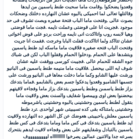
وقعدوا يضحكوا .وقامت ماما سحبت طنط ياسمين من ايدها
وقالتلها تعالى لما احميكى يالبوه عشان النهارده دخلتك وضحكات
بصوت عالى .وفتحت ماما الباب فتحة صغيره وبصت تشوف فى حد
موجود .فجريت انا على قوضتى وعملت نايمه .فجت ماما قوضتى
وهيا لابسه روب واتااكدت انى نايمه وراحت بردو على قوض اخواتى
عشان تتااكد ولما اتااكدت قفلت البابا وخرجت .فقمت انا جريت
وفتحت الباب فتحه صغيره فلاقيت ماما ماسكه ايد طنط ياسمين
وبتشدها على الحمام .ودخلوا الحمام وقفلوا الباب لكن فى شباك
جوه الشقه للحمام عالى .فجيبت كورسى ووقفت عليه عشان
شوف ايه اللى بيحصل .فلاقيت ماما منيمه طنط ياسمين فى البانيو
ورشت عليها الشابو وكما ماما دخلت معاها فى البانيو ورشت على
جسمها الشامبو وقعدوا يدعكوا جسم بعض بالشابمو .فماما بتدعك
بزاز طنط ياسمىن وطنط ياسمين بتدعك بزاز ماما وفجاءه لاقيتهم
بيحضنوا بعض اوى وبيمصوا شفايف والسنت بعض ولاقيت ماما
بتقول لطنط ياسمين وحشتينى يالبوه وحشتينى ياشرموطه
وحشتينى يامتناكه بقى كده تسيبيتى شهر لواحدى .ترد طنط
ياسمين معلش ياحبيبتى هعوضك عن كل الشهر ده النهارده ولاقيت
ايد طتط ياسمين بتدعك فى كس ماما وماما بتدعك فى كس طنط
ياسمين بالتبادل وشفايفهم على بعض وفجاءه لاقيت ايدهم بتتحرك
بسرعه جدا والاتنين عمالين يصرخوا ااااااااااه اوووووووووف