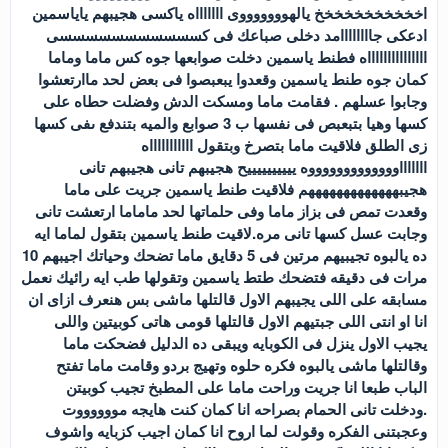
اخخخخخخخخخخخ يالهوووووووى اااااااه ياكسى هجيبهم ياياسمين
ادعكى جاااااااامد دخلى صباعك فى كسسسسسسسسسسسى
اااااااااااااااه فطنط ياسمين دخلت صوابعها جوه كس ماما وماما
كمان جوه طنط ياسمين وقعدوا يبعبصوا فى بعض لحد ماارتعشوا
وجابوا عسلهم . فقامت ماما ومسكت الدش وفضلت حطاه على
كسها وهيا بتبعبص فى نفسها ب 3 صوابع والميه بتندفع ىفى كسها
زى الطلق فلاقيت ماما بتصرخ وبتقول اااااااااااه
اااااااوووووووووووووه ييييييييييح هجيبهم تانى هجيبهم تانى
هجيبهههههههههههههم فلاقيت طنط ياسمين جريت على ماما
وقعدت تمص فى بزاز ماما وفى حلماتها لحد ماماما ارتعشت تانى
وجابت عسل كسها تانى مره.لاقيت طنط ياسمين بتقول لماما ايه
ده يالبوه تجيبيهم مرتين فى 5 دقايق ماما تضحك وحياتك اجيبهم 10
مرات فى دقيقه فتضحك طتط ياسمين وتقولها طب ايه رائيك نعمل
مسابقه على اللى يجيبهم الاول قالتلها ماشى بس هنعرف ازاى ان
انا او انتى اللى جبتيهم الاول قالتلها قومى هاتى كوبيتين واللى
يجيب الاول ينزل فى الكوبايه ويبقى ده الدليل فضحكت ماما
وقالتلها ماشى يالبوه فكره حلوه وتهيج بردو وقامت ماما تفتح
الباب طبعا انا جريت وراحت ماما على المطبخ تجيب كوبيتن
.ودخلت تانى الحمام بصراحه انا كمان كنت هايجه مووووووت
وعجبتنى الفكره وقولت لما اروح انا كمان اجيب كزبايه واشوف