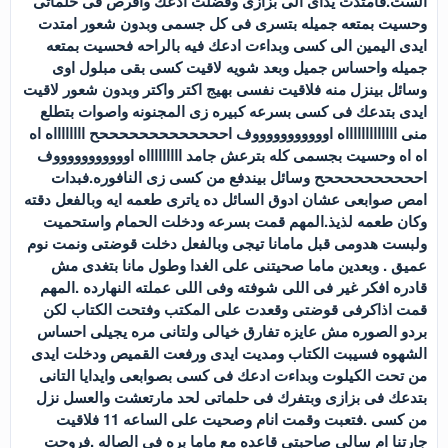
الست.فامتدت يداى الى بزازى وفضلت ادعك واقرص فى حلماتى
وحسيت بمتعه جميله بتسرى فى كل جسمى وبدون شعور امتدت
ايدى اليمين الى كسى وبداءت ادعك فيه بالراحه فحسيت بمتعه
جميله واحساس جميل وبعد شويه لاقيت كسى بقى مبلول اوى
وسائل بينزل منه فلاقيت نفسى بهيج اكتر واكتر وبدون شعور لاقيت
ايدى بتدعك فى كسى بسرعه كبيره زى المجنونه واصوات بتطلع
منى اااااااااااااه اوووووووووووف احححححححححححححح ااااااااه اه
اه اه وحسيت بجسمى كله بترعش جامد اااااااااه اوووووووووووف
اححححححححححح وسائل بيندفع من كسى زى النافوره.فبدات
امص صوابعى عشان ادوق السائل ده ياترى طعمه ايه وبالفعل دقته
وكان طعمه لذيذ.المهم قمت بسرعه ودخلت الحمام واستحميت
ولبست هدومى قبل مامانا تيجى وبالفعل دخلت قوضتى ونمت نوم
عميق . وبعدين ماما صحيتنى على الغدا وطول مانا بتغدى مش
قادره افكر غير فى اللى شوفته وفى اللى عملته النهارده .المهم
قمت اذاكرفى قوضتى وقعدت على المكتب وفتحت الكتاب لكن
بردو الصوره مش عايزه تفارق خيالى ولتانى مره يجيلى احساس
الشهوه فسيبت الكتاب ومديت ايدى ورفعت القميص ودخلت ايدى
من تحت الكيلوت وبداءت ادعك فى كسى بصوابعى وايدايا التانى
بتدعك فى بزازى وبتفرك فى حلماتى لحد مارتعشت والعسل نزل
من كسى .فتعبت وقمت انام وصحيت على الساعه 11 فلاقيت
جارتنا ام سالى صاحبتى قاعده مع ماما بره فى الصاله .فروحت