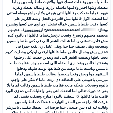
طنط ياسمين وفضلت تضعك فيها .والاقيت طنط ياسمين وماما
بتضعك وشها احمر ولاقيتها ماسكه بزازها وعماله تضعك وتفرك
فيهم .فماما ضحكت وقالتلها انتى هيجتى ولا ايه ياشرموطه استنى
لما انضفك الاول قالتلها مش قادره.وبالفعل ولسه الكريم على
كسها لاقيت طنط ياسمين عماله تضعك اوى اوى فى كسها وبتصرح
وبتتاؤه اااااااااااااه احححححححححححححح اووووووووووف هجيبهم
هجيبهم هجيبهم وتصرخ وقعدت ترتعش.فماما قالتلها اه يالبوه كده
مش قادره تستنى وماما شالت الشعر اللى فى كس طنط ياسمين
ومسحته وبقى نضيف جدا جدا وبقى عامل زى بقعه حمرا فى
فخدين بيض وجمال خالص .ماما قالتلها ارفعى ايديكى وحطيت كريم
تحت باطها ونضفت الشعر اللى فيه وبعدين حطت على رجليها
ونضفتها خالص وبقت زى الطفله اللى لسه مولوده. فقامت طنط
ياسمين وباست ماما بوسه من شفايفها بوسه طويله ودخلوا
السنتهم جوا وبعض وقعدا يلحسوا .وقالت طنط ياسمين لماما
ميرسى ياحبيبتى على النضافه دى .ردت ماما لاشكر على واجب
يالبوه وضحكت ضحكه مايعه.فقامت طنط ياسمين وقالت لماما يلا
بقى ده دورك تعالى لما انضفك انتى بقى واخليلك كس ده زى الورد
قامت ماما قالتلها لاء سبقتك يالبوه امبارح ونضفت نفسى لما
عرفت انك راجعه من السفر النهارده .فضحكت طنط ياسمين
وقالت ليه كده بس ضيعتى عليا فرصة انى انضفك بنفسى ياشرشر
(اختصار شرموطه).ردت ماما الجايات اكتر من الرايحات يامتناكه