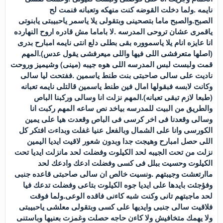
نايمه .ولما دخلت القوضه كنت منهكه وتعبانه فنمت لح
الصبح.والصبح ماما بتصحينى وبتقولى يلا ياسمر ياحبيبتى يابنوتى
ياقمرى عشان تروحى المدرسه .لا باماما مش قادره اروح النهارده
انا عايزه انام يلا ياسمووره بقى بطلى دلع انتى نايمه امبارح بدرى
(اصلها متعرفشى اللى فيها واللى ميعرفشى يقول عدس).المهم
قمت ولبست لبس المدرسه اللى هوه جيبه (مينى) وشيميز وروحت
ناديت على سالى صاحبتى بنت طنط ياسمين .ففتحت ليا سالى
وكانت لابسه فبقولها امال فين طنط ياسمين قالتلى نايمه تعبانه
(طبعا لازم تبقى تعبانه).المهم نزلت انا وسالى وركبنا الباص
والطريق من البيت للمدرسه بياخد نص ساعه المهم ركبت انا
وسالى وقعدنا فى اخر كرسى فى الباص وقعدت هيا على يمين
الكورسى وانا على الشمال وبالفعل عنيا غفلت وبداءت افتكر كل
اللى حصل امبارح وهيجت جدا وبدون شعور لاقيت ايديا اليمين
نزلت من تحت الجيبه لحد الكيلوت وفضلت لحد مانزلت ايديا تحت
الكيلوت وحسيت ببلل فى كسى وفضلت ادعك وادعك لحد
ماارتعشت وجيبتهم .ونسيت خالص ان سالى صاحبتى قاعده جنبى
وفؤجئت بايدها على ايديا جوه الكيلوت بتاعى وفضلت تدعك فيا
لحد ماجبتهم تانى وكنت شبه كاءنى فاقده الوعى.ولما فوقت
فلاقيت سالى جنبى وايديها على كسى وبتقولى معلشى ياحبيبتى
ولا يهمك متخافيش ولا كاءن حاجه حصلت وغمزت بعنيها وباستنى