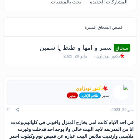
المشاركات الجديدة
بحث بالمنتديات
قصص السحاق المثيرة
سمر و امها و طنط يا سمين
سحاق
ب
ت
دكتور نودزاوي
مايو 29, 2023
ا
ا
د
ر
ئ
ي
ا
خ
ل
ا
دكتور نودزاوي
م
ل
و
ب
مدير
طاقم الإدارة
مدير
ض
د
و
ء
مايو 29, 2023
#1
ع
فى احد الايام كانت امى بخارج المنزل واخونى فى كلياتهم.وعدت
انا من المدرسه لاجد البيت خالى ولا يوجد احد فدخلت وغيرت
ملابسى وارتديت ملابس البيت عباره عن قميص نوم وكيلوت احمر