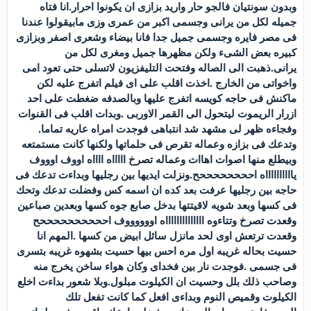
وبدون سونتيان فالجو حار واريد بزازى ان يكونوا احرار.انا فتاه
جميله لكل من يرانى وجسمى اكبر من عمرى وزى مابيقولوا عندنا
فى مصر فايره وجسمى جميل جدا فانا بيضاء وشعرى اصفر وبزازى
كبيره بعض الشىء ولكن مظهرها جميل ومغرى لكل من
يرانى.ذهبت الى الصاله وفتحت التليفزيون لاتسلى حتى تعود امى
واخواتى من الخارج .اخذت اقلب على اى فيلم اتفرج عليه لكن
ماكنش فى حاجه كويسه اتفرج عليها وبالصدفه ضغطت على احد
ازرار الريموت ليتحول الى القمر الاوربى .وبدات اقلب فى القنوات
وفجاءه ظهر لى مشهد شد انتباهى فوجدت امراه عاريه تماما.
وتدعك فى بزازه وعماله تقرص فى حلماتها ولكنها كانت مستمتعه
وبيطلع منها اصوات اهاات وعماله تصرخ اااااه ااااه اووف اوووف
يااااااااااه اححححححححح.ونزلت ايديها بين رجليها وبداءت تدعك فى
حاجه بين رجليها عرفت بعد كده ان اسمه كس وفضلت تدعك وتحك
فى كسها وبعد شويه لاقيتتها بدخل صابع جوه كسها وبعدين صباعين
وقعدت تصرخ وتتاءوه ااااااااااااااه اووووووف اححححححححححح
وقعدت ترتعش اوى لحد مانزل سائل ابيض من كسها .المهم انا
حسيت بحاله غريبه اول مره احس بيها حسيت بشهوه غريبه بتسرى
فى جسمى .فوجدت نار بين فخداى وكان هواء ساخن يخرج منه
وصاحب ذلك بلل وحسيت ان الكيلوت مبلول.وبلا شعور بداءت اخلع
الكيلوت وقميص النوم وبداءى افعل كما كانت تفعل تلك