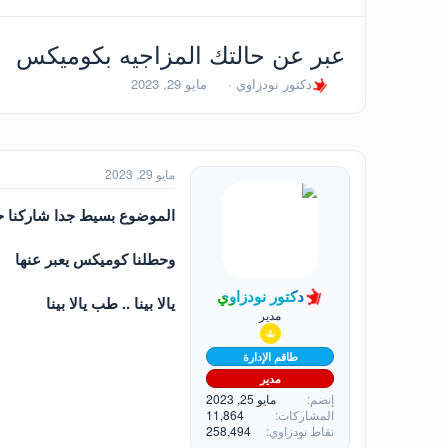
عبر عن حالتك المزاجيه بكوميكس
ب
ت
دكتور نودزاوي
مايو 29, 2023
ا
ا
د
ر
ئ
ي
ا
خ
ل
ا
مايو 29, 2023
م
ل
و
ب
الموضوع بسيط جدا شاركنا ح
ض
د
و
ء
وحطلنا كوميكس يعبر عنها
ع
دكتور نودزاوي
يالا بينا .. طب يالا بينا
مدير
طاقم الإدارة
مدير
إنضم
مايو 25, 2023
المشاركات
11,864
نقاط نودزاوي
258,494