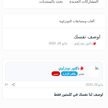
المشاركات الجديدة
بحث بالمنتديات
ألعاب ومسابقات النودزاوية
اوصف نفسك
ب
ت
دكتور نودزاوي
مايو 29, 2023
ا
ا
د
ر
ئ
ي
ا
خ
ل
ا
دكتور نودزاوي
م
ل
و
ب
مدير
طاقم الإدارة
مدير
ض
د
و
ء
مايو 29, 2023
#1
ع
اوصف لنا نفسك في كلمتين فقط