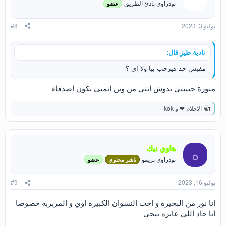
نودزاوي بادئ الطريق
عضو
ل
ا
ت
يوليو 3, 2023
#8
:
نادية طيز قال:
مفيش حد هيرحب بيا ولا اي ؟
منورة حبيبتي ندوش انتي من وين اتمنى نكون اصدقاء
الاحلام ❤
و
kok
ا
ل
ت
ف
ا
هاوي نيك
ه
ع
نودزاوي بريمو
ناشر محتوي
عضو
ل
ا
ت
يوليو 16, 2023
#9
:
انا نور من البحيره و احب النسوان الكبيره اوي و المربربه خصوصا
انا جاد اللي عايزه تيجي