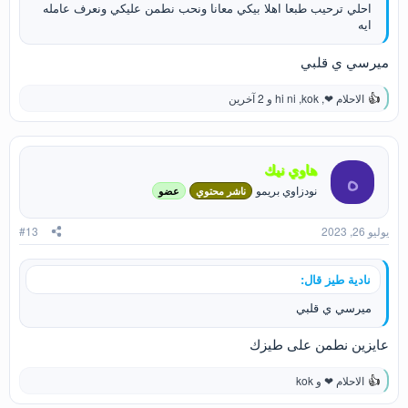
احلي ترحيب طبعا اهلا بيكي معانا ونحب نطمن عليكي ونعرف عامله
ايه
ميرسي ي قلبي
الاحلام ❤
,
kok
,
hi ni
و 2 آخرين
ا
ل
ت
ف
ا
هاوي نيك
ه
ع
نودزاوي بريمو
ناشر محتوي
عضو
ل
ا
ت
يوليو 26, 2023
#13
:
نادية طيز قال:
ميرسي ي قلبي
عايزين نطمن على طيزك
الاحلام ❤
و
kok
ا
ل