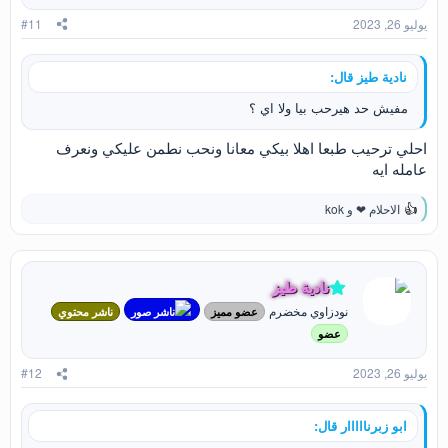
ت
يوليو 26, 2023
#11
:
نادية طيز قال:
مفيش حد هيرحب بيا ولا اي ؟
احلي ترحيب طبعا اهلا بيكي معانا ونحب نطمن عليكي ونعرف
عامله ايه
الاحلام ❤
و
kok
ا
ل
ت
ف
ا
نادية طيز
ع
نودزاوي مخضرم
ل
عضو مميز
ناشر صور
ناشر محتوي
ا
عضو
ت
:
يوليو 26, 2023
#12
ابو زبرنااااار قال: