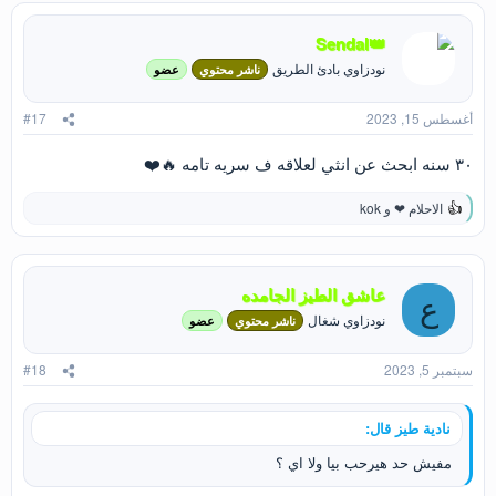
ف
ا
Sendal👑
ع
نودزاوي بادئ الطريق
ناشر محتوي
عضو
ل
ا
ت
أغسطس 15, 2023
#17
:
٣٠ سنه ابحث عن انثي لعلاقه ف سريه تامه 🔥❤️
الاحلام ❤
و
kok
ا
ل
ت
ف
ا
عاشق الطيز الجامده
ع
ع
نودزاوي شغال
ناشر محتوي
عضو
ل
ا
ت
سبتمبر 5, 2023
#18
:
نادية طيز قال:
مفيش حد هيرحب بيا ولا اي ؟