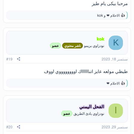
مرحبا بيكى يام طيز
الاحلام ❤
و
kok
ا
ل
ت
ف
ا
kok
K
ع
نودزاوي بريمو
ناشر محتوي
عضو
ل
ا
ت
سبتمبر 18, 2023
#19
:
طيظي مولعه عايز اتنااااااك اووووووووي اووف
الاحلام ❤
ا
ل
ت
ف
ا
الفحل اليمني
ا
ع
نودزاوي بادئ الطريق
عضو
ل
ا
ت
سبتمبر 29, 2023
#20
: