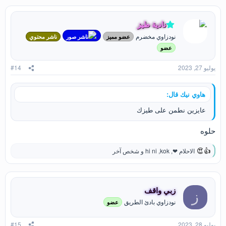
ت
ف
ا
نادية طيز
ع
نودزاوي مخضرم
ل
عضو مميز
ناشر صور
ناشر محتوي
ا
عضو
ت
:
يوليو 27, 2023
#14
هاوي نيك قال:
عايزين نطمن على طيزك
حلوه
الاحلام ❤
,
kok
,
hi ni
و شخص آخر
ا
ل
ت
ف
ا
زبي واقف
ز
ع
نودزاوي بادئ الطريق
عضو
ل
ا
ت
يوليو 28, 2023
#15