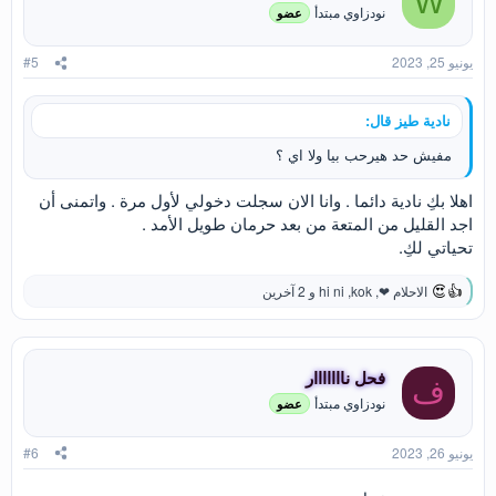
W
نودزاوي مبتدأ
عضو
ل
ا
ت
يونيو 25, 2023
#5
:
نادية طيز قال:
مفيش حد هيرحب بيا ولا اي ؟
اهلا بكِ نادية دائما . وانا الان سجلت دخولي لأول مرة . واتمنى أن
اجد القليل من المتعة من بعد حرمان طويل الأمد .
تحياتي لكِ.
الاحلام ❤
,
kok
,
hi ni
و 2 آخرين
ا
ل
ت
ف
ا
فحل نااااااار
ف
ع
نودزاوي مبتدأ
عضو
ل
ا
ت
يونيو 26, 2023
#6
: