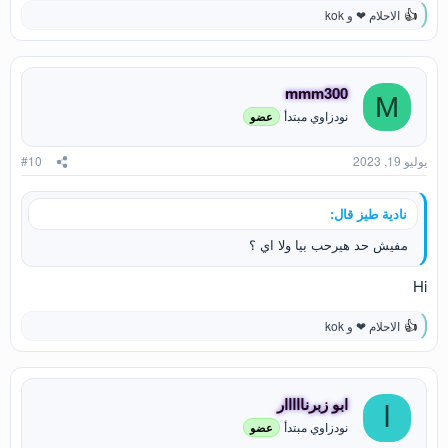
الاحلام ❤
و
kok
ا
ل
ت
ف
ا
mmm300
M
ع
نودزاوي مبتدأ
عضو
ل
ا
ت
يوليو 19, 2023
#10
:
نادية طيز قال:
مفيش حد هيرحب بيا ولا اي ؟
Hi
الاحلام ❤
و
kok
ا
ل
ت
ف
ا
ابو زبرنااااار
ا
ع
نودزاوي مبتدأ
عضو
ل
ا