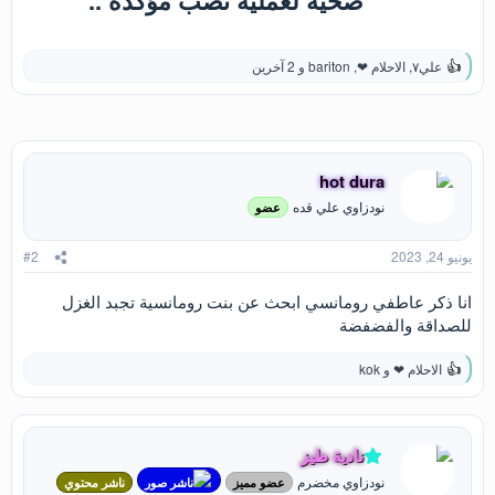
ضحيه لعمليه نصب مؤكده ..
علي٧
,
الاحلام ❤
,
bariton
و 2 آخرين
ا
ل
ت
ف
ا
ع
hot dura
ل
ا
نودزاوي علي قده
عضو
ت
:
يونيو 24, 2023
#2
انا ذكر عاطفي رومانسي ابحث عن بنت رومانسية تجبد الغزل
للصداقة والفضفضة
الاحلام ❤
و
kok
ا
ل
ت
ف
ا
نادية طيز
ع
نودزاوي مخضرم
ل
عضو مميز
ناشر صور
ناشر محتوي