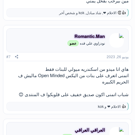
مين بيرحب بفحل يمني
الاحلام ❤
,
شاذ مبادل
,
kok
و شخص آخر
ا
ل
ت
ف
ا
Romantic.Man
ع
نودزاوي علي قده
عضو
ل
ا
ت
يونيو 26, 2023
#7
:
هاي انا ميدو من اسكندريه ميولي للبنات فقط
اتمنى اتعرف على بنات من اليكس Open Minded ماليش ف
الحريم الكبيره
شباب اتمنى اكون صديق خفيف على قلوبكوا ف المنتدى 😊
الاحلام ❤
و
kok
ا
ل
ت
ف
ا
العراقي العراقي
ع