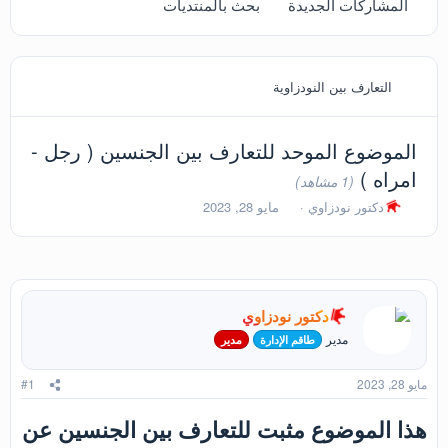
المشاركات الجديدة
بحث بالمنتديات
التعارف بين النودزاوية
الموضوع الموحد للتعارف بين الجنسين ( رجل -
امراه )
(1 مشاهد)
ب
ت
دكتور نودزاوي
مايو 28, 2023
ا
ا
د
ر
ئ
ي
ا
خ
ل
ا
م
ل
دكتور نودزاوي
و
ب
مدير
طاقم الإدارة
مدير
ض
د
و
ء
مايو 28, 2023
#1
ع
هذا الموضوع مثبت للتعارف بين الجنسين عن