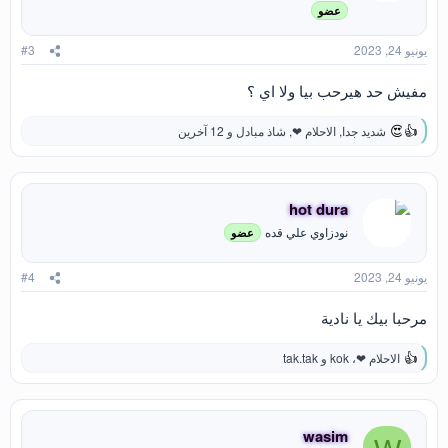
ا
عضو
ت
:
يونيو 24, 2023
#3
مفيش حد هيرحب بيا ولا اي ؟
شديد جدا
,
الاحلام ❤
,
شاذ مبادل
و 12 آخرين
ا
ل
ت
ف
ا
hot dura
ع
نودزاوي علي قده
عضو
ل
ا
ت
يونيو 24, 2023
#4
:
مرحبا بيك يا نادية
الاحلام ❤
،
kok
و
tak.tak
ا
ل
ت
ف
ا
wasim
ع