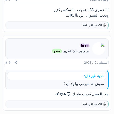
:
انا عمري 33سنة بحب السكس كتير
وبحب النسوان الي بال40...
الاحلام ❤
و
kok
ا
ل
ت
ف
ا
hi ni
ع
نودزاوي بادئ الطريق
عضو
ل
ا
ت
أغسطس 15, 2023
#16
:
نادية طيز قال:
مفيش حد هيرحب بيا ولا اي ؟
هلا بالعسل فديت طيزك 😈🔥👅🍆
الاحلام ❤
و
kok
ا
ل
ت