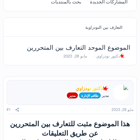
المشاركات الجديدة
بحث بالمنتديات
التعارف بين النودزاوية
الموضوع الموحد التعارف بين المتحررين
ب
ت
دكتور نودزاوي
مايو 28, 2023
ا
ا
د
ر
ئ
ي
ا
خ
ل
ا
دكتور نودزاوي
م
ل
و
ب
مدير
طاقم الإدارة
مدير
ض
د
و
ء
مايو 28, 2023
#1
ع
هذا الموضوع مثبت للتعارف بين المتحررين
عن طريق التعليقات