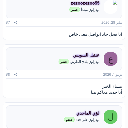
zezoozezoo55
نودزاوي مبتدأ
عضو
يناير 28, 2026
#7
انا فحل جاد اتواصل معى خاص
عنتيل السويس
ع
نودزاوي بادئ الطريق
عضو
يونيو 1, 2026
#8
مساء الخير
أنا جديد معاكم هنا
لؤي الماجدي
ل
نودزاوي علي قده
عضو