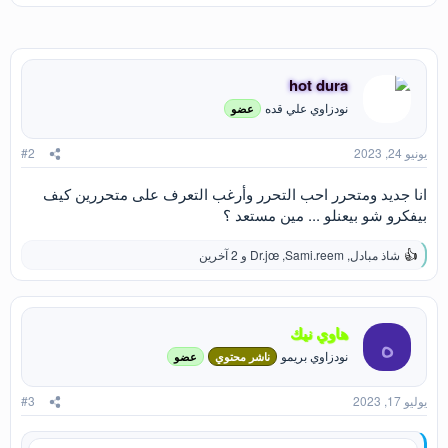
hot dura
نودزاوي علي قده
عضو
يونيو 24, 2023
#2
انا جديد ومتحرر احب التحرر وأرغب التعرف على متحررين كيف
بيفكرو شو بيعنلو ... مين مستعد ؟
شاذ مبادل
,
Sami.reem
,
Dr.jœ
و 2 آخرين
ا
ل
ت
ف
ا
هاوي نيك
ه
ع
نودزاوي بريمو
ناشر محتوي
عضو
ل
ا
ت
يوليو 17, 2023
#3
: