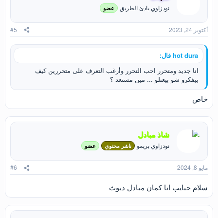
ع
نودزاوي بادئ الطريق
عضو
ل
ا
ت
أكتوبر 24, 2023
#5
:
hot dura قال:
انا جديد ومتحرر احب التحرر وأرغب التعرف على متحررين كيف
بيفكرو شو بيعنلو ... مين مستعد ؟
خاص
شاذ مبادل
نودزاوي بريمو
ناشر محتوي
عضو
مايو 8, 2024
#6
سلام حبايب انا كمان مبادل ديوث