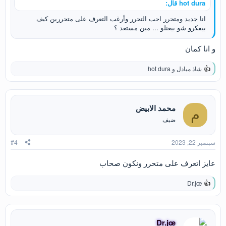
hot dura قال:
انا جديد ومتحرر احب التحرر وأرغب التعرف على متحررين كيف
بيفكرو شو بيعنلو ... مين مستعد ؟
و انا كمان
شاذ مبادل
و
hot dura
ا
ل
ت
ف
ا
محمد الابيض
م
ع
ضيف
ل
ا
ت
سبتمبر 22, 2023
#4
:
عايز اتعرف على متحرر ونكون صحاب
Dr.jœ
ا
ل
ت
ف
ا
Dr.jœ