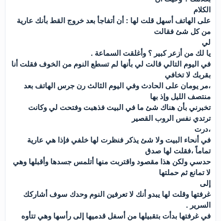
الكلام
على الهاتف أسهل قلت لها : أن أتفاجأ بعد خروج القط بأنك عارية
من كل شئ فقالت
لي
يا لك من أزعر كبير ؟ وأغلقت السماعة .
في اليوم التالي قالت لي بأنها لم تسطع النوم من الخوف فقلت أنا
بقربك لا تخافي
،مر يومان على الحادث وفي اليوم الثالث رن جرس الهاتف بعد
منتصف الليل وإذ بها
تخبرني بأن هناك شئ ما في البيت فذهبت وفتحت لي وكانت
ترتدي نفس الروب القصير
،درت
في أنحاء البيت ولا شئ يذكر فنظرت لها خلفي فإذا هي عارية
تماماً ،فقلت لها صدق
حدسي ولكن هذا مقصود واقتربت منها أتلمس جسدها وأقبلها وهي
لا تمانع ثم حملتها
إلى
غرفتها وقلت لها يبدو أنك لا تعرفين النوم وحدك سوف أشاركك
السرير .
في غرفتها بدأت بتقبيلها من أسفل قدميها إلى رأسها وهي تتأوه