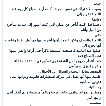
جيده
بسبب الاشتراك في نفس المهنة ، كنت أراها صباح كل يوم عند
الثامنة تخرج إلى
دوامها
، فيما قبل كنت أتأخر عن عملي لأني كنت أسهر إلى ساعة متأخرة
من الليل وأنام
حتى
الثامنة والنصف ولكن عندما رأيتها أعجبت بها من أول نظرة وعلمت
أنها تخرج إلى
عملها عند الثامنة فأصبحت أستيقظ باكراً حتى أراها والقي عليها
تحية الصباح فقد
كنت أنتظر خروجها من الشقة فهي تسكن في الشقة المقابلة
وأخرج فننزل سوياً في
المصعد نتبادل التحية والسؤال عن الأحوال .
علمت منها أنها تعمل في شركة استشارات قانونية ودوامها على
فترتين صباحية
ومسائية
ومطابق لموعد دوامي ،كانت مرحة ودائماً مبتسمة و لم أتذكر أنني
رأيتها غير
مبتسمة