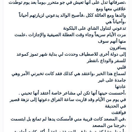
،تصرفاتها تدل على أنها تعيش في جو متحرر ،يوماً بعد يوم توطدت
علاقتي معها ومع
والدها ومع العائلة ككل ،فأصبح الوالد يدعوني لزيارتهم أحياناً
،وأحياناً هي
تدعوني لتناول الشاي على البلكونة
مرت الأيام سريعاً وجاء وقت العطلة الصيفية والإجازات ،علمت
منها أنهم سوف
يسافرون
إلى دولة أخرى للاصطياف وحددت لي بداية شهر تموز كموعد
للسفر والوداع ،انفطر
قلبي
لسماع هذا الخبر ،واعتقد هي كذلك فقد كانت تخبرني الأمر وهي
جامدة على غير
عادتها
،أحسست حينها أنها تكن لي مشاعر خاصة أعتقد أنها تحبني .
في يوم من الأيام وقد قاربت ساعة الفراق دعوتها إلى نزهة قصير
في الحديقة
فوافقت
،في المصعد كانت قريبة مني فأمسكت يدها لم تمانع بل ابتسمت
،خرجنا من المصعد
وأيدينا متشابكة ،تمشينا في الحديقة ساعة أو أكثر كانت أحاديث