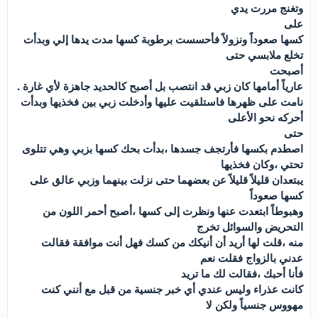
وتغنج مررت يدي
على
كسها صعوداً ونزولاً فأحسست برطوبة كسها مدت يدها إلي وبدأت
تخلع ملابسي حتى
أصبحت
عارياً أمامها كان زبي قد انتصب بل أصبح كالحديد جاهزة لأي غارة .
نامت على ظهرها فاستلقيت عليها وأدخلت زبي بين فخذيها وبدأت
أحركه نحو الأعلى
حتى
اصطدم بكسها فأرتجف جسدها ،بدأت بحك كسها بزبي وهي تتلوى
تحتي ،وكان فخذيها
يبتعدان قليلاً قليلاً عن بعضهما حتى نزلت بينهما وزبي عالق على
كسها صعوداً
وهبوطاً ابتعدت عنها ونظرت إلى كسها ،أصبح أحمر اللون من
التحريض والسوائل تخرج
منه ،قلت لها أريد أن أنيكك من كسك فهل أنت موافقة فقالت
عدني بالزواج فقلت نعم
فأنا أحبك ،فقالت لك ما تريد
كانت عذراء وليس عندي أي خبر جنسية من قبل مع أنني كنت
مهووس جنسياً ولكن لا