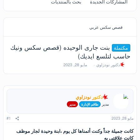
المشاركات الجديدة
بحث بالمنتديات
قصص سكس عربي
بنت جارى الوحيده (قصص سكس ونيك
مكتملة
حاسب لتلسع ايديك)
ب
ت
دكتور نودزاوي
مايو 28, 2023
ا
ا
د
ر
ئ
ي
ا
خ
ل
ا
دكتور نودزاوي
م
ل
و
ب
مدير
طاقم الإدارة
مدير
ض
د
و
ء
مايو 28, 2023
#1
ع
كانت جميلة جداً وكنت أتمناها كل يوم ،ابنة وحيدة لجار موظف
كانت علاقتي به