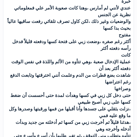
خبرة
عندي لأنني لم أمارس ،وهنا كانت صعوبة الأمر علي فمعلوماتي
نظرية عن الجنس
والوضعيات وغير ذلك ،لكن كاول تصرف تلقائي رفعت ساقيها عالياً
بحيث بدا كسها
مفتوح
أكثر رغم صغره ،وضعت زبي على فتحة كسها ودفعته قليلاً فدخل
رأسه دفعته أكثر
كانت
عملية الإدخال صعبة ،وهي تتأوه من الألم واللذة في نفس الوقت
دفعته أكثر بعد أن
شاهدت بضع قطرات من الدم وعلمت أنني اخترقتها وتابعت الدفع
رغم اعتراضها
وصراخها
حتى دخل كل زبي في كسها وهدأت لمدة حتى أحسست أن ضغط
كسها على زبي أصبح طبيعي
،نزلت بثقلي على جسدها وأنا أقبلها من فمها ورقبتها وصدرها وكل
ما وقع عليه فمي
،هدئنا قليلاً ثم أخرجت زبي من كسها ثم أدخلته من جديد وبدأت
أدخله وأخرجه وهي
تتأوه وتطلب مني التوقف ،ثم تغير طلبها بأن أسرع وأسرع حتى