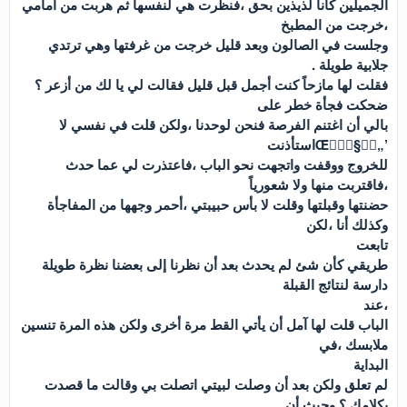
الجميلين كانا لذيذين بحق ،فنظرت هي لنفسها ثم هربت من أمامي
،خرجت من المطبخ
وجلست في الصالون وبعد قليل خرجت من غرفتها وهي ترتدي
جلابية طويلة .
فقلت لها مازحاً كنت أجمل قبل قليل فقالت لي يا لك من أزعر ؟
ضحكت فجأة خطر على
بالي أن اغتنم الفرصة فنحن لوحدنا ،ولكن قلت في نفسي لا
’„يؘ§لآ٘Œاستأذنت
للخروج ووقفت واتجهت نحو الباب ،فاعتذرت لي عما حدث
،فاقتربت منها ولا شعورياً
حضنتها وقبلتها وقلت لا بأس حبيبتي ،أحمر وجهها من المفاجأة
وكذلك أنا ،لكن
تابعت
طريقي كأن شئ لم يحدث بعد أن نظرنا إلى بعضنا نظرة طويلة
دارسة لنتائج القبلة
،عند
الباب قلت لها آمل أن يأتي القط مرة أخرى ولكن هذه المرة تنسين
ملابسك ،في
البداية
لم تعلق ولكن بعد أن وصلت لبيتي اتصلت بي وقالت ما قصدت
بكلامك ؟ وحيث أن