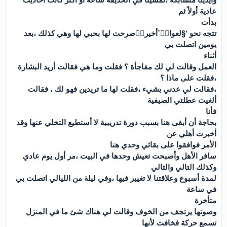
عادية أولاً ثم
بدأت
تتجه نحو ‘§لعواطٙˆأخيرا٘صرحت لها بحبي لها وهي كذلك ،بعد
يومين اتصلت بي
أثناء
العمل وقالت لي لك مفاجأة ؟ فقلت وما هي فقالت أريد البشارة
،فقلت على ماذا ؟
،فقالت لي عدني بشيء ،فقلت لها ما تريدين فهو لك ، فقالت
ألغيت عطلتي الصيفية
فأنا
بحاجة أن أبقى هنا بسبب دورة تدريبية لا أستطيع التخلي عنها وقد
أخبرت أهلي عن
الأمر فوافقوا على بقائي وحدي هنا
سافر الأهل وأصبحت تعيش وحدها في البيت ،مر أول يوم عادي
وكذلك التالي والتالي
لمدة أسبوع وعلاقتنا لا تغيير فيها ،وفي ليلة من الليالي اتصلت بي
في ساعة
متأخرة
وصوتها يرتجف من الخوف وقالت لي هناك شئ ما في المنزل
تسمع حركة فخافت لأنها