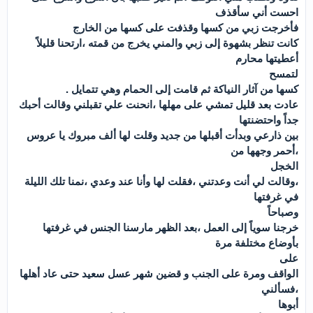
احست أني سأقذف
فأخرجت زبي من كسها وقذفت على كسها من الخارج
كانت تنظر بشهوة إلى زبي والمني يخرج من قمته ،ارتحنا قليلاً
أعطيتها محارم
لتمسح
كسها من آثار النياكة ثم قامت إلى الحمام وهي تتمايل .
عادت بعد قليل تمشي على مهلها ،انحنت علي تقبلني وقالت أحبك
جداً واحتضنتها
بين ذارعي وبدأت أقبلها من جديد وقلت لها ألف مبروك يا عروس
،أحمر وجهها من
الخجل
،وقالت لي أنت وعدتني ،فقلت لها وأنا عند وعدي ،نمنا تلك الليلة
في غرفتها
وصباحاً
خرجنا سوياً إلى العمل ،بعد الظهر مارسنا الجنس في غرفتها
بأوضاع مختلفة مرة
على
الواقف ومرة على الجنب و قضين شهر عسل سعيد حتى عاد أهلها
،فسألني
أبوها