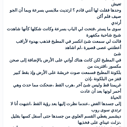
تعيش
وحدها فقلت لها أنني قادم ؟ ارتديت ملابسي بسرعة وبما أن الجو
صيف فلم أكن
أرتدي
سوى ما يستر ،فتحت لي الباب بسرعة وكانت شكلها كأنها شاهدت
شبح شاحبة مكفهرة
قالت لي سمعت شئ انكسر في المطبخ فذهب بهدوء لأراقب
أعطتني عصى قصيرة ،لم اشاهد
شئ
في المطبخ لكن كانت هناك أواني على الأرض بالإضافة إلى صحن
مكسور ،اقتربت من
بلكونة المطبخ فسمعت صوت خربشة على الأرض وإذ بقط كبير
قفز من البلكونة ،إذن
غريمنا قط وليس شئ آخر ،هرب القط ،ضحكت مما حدث وهي
أحمر لونها بعد أن عادت
الحياة
إلى جسدها الغض ،عندما نظرت إليها بعد رؤية القط ،انتبهت أنا لا
ترتدي سوى روب
ديشمبر يغطي القسم العلوي من جسدها حتى أسفل كسها بقليل
،نزلت عيناي على فخذيها