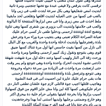
سدرها وهى تقول كمان متعنى يا حبيبى لقيت كاسيت قلتلها
ترقسى كانت بترقص ولا فيفى عبدة مع تخنها جتجنبى ومرة تانية
ابتديت امص شفايفها وهى بكل سرعة ابتدت تلعب فى زبى وانا
بالعب فى كسها من عتى العبايه ابتديت اقلعها وتقلعنى لحد مابقينا
ملط اخذت فى مص زبرى وانا فى مص ابزازها المنتفخة كا البالونة
والعب فى حلامتها وابتديت الب بزوبرى بين شفرى كسها وهى تتاوة
وتتغنج اةةة اوةةةة ارحمنى ودخلوا طفى نار كسى حرام عليك
تعبانة الصراحة الكلام تعبنى وهى بتجيب مرة وراء مرة وتترعش
بلذة رفعترجليها وابتديت ادخلة واحدة واحدة والغريب مع كل البلل
الى نازل من كسها بقيت حاسس انها اول مرة تتناك كسها ضيق
قوى وهى بتتوجع وتقول زبك كبيير ارحمنى وطلعوا ومرة واحدة
ورحت زقة الى النار ولهيب كسها وعند دخله اول مرة شهقت شهقة
ذادتنى نشوة ابتديت اتحرك واحدة واحدة وهى تتوجع ولم يمر وقت
حتى ارتعشت مرة واخذت فى الزيادة من سرعة دخوله وخروجة
وهى تتوجع وتترتعش بلذة واةةةةةةةةة اوةةةةةةةةة ارحمنى
هات بقى حرام عليك عايزة لبن احسيت انى فى قمة النشوة
وهاجيب قلتلها اجيب جوة قالتلى لازم جوة علشان تطفى النار دى
حرام عليكوبقى كسها كلة لبن وانا مش عايز ااقوم من فوق كسهاولا
اسيب بزازها وانا بخرجة لقيتها بتقولى حرام خلية دة بيحرق اكتر
وهو خارج وضمتنى برجليها وايديها استنى لما يهدا وخرجةهديت
وزبى نام وخرجتة وانا فى قمه الفرح بهذة النيكة اللذيذة