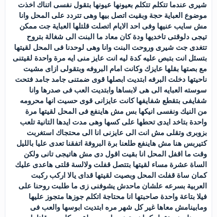
شيرى عندما تتكلم تتكلم بعيونها عيونها بتقول نفسى اتناك اخذت
موضوع العباية حجة وبقيت اتصل بيها وهى تتردد على المحل وانا
مش سايب عنيها وفى احد الايام اتصلت قلتلها العباية جت ممكن
تيجى دلوقتى تاخديها ودة كان معاد ما البنت الى شغالة بتروح
تتغدى جت شيرى وروحت البنت وانا وهى لوحدنا فى المحل لقيتها
بتسئل انت بتبص عليه كدة ليه انت عايز منى ايه مرة واحدة لقيتنى
مع بصتها بقلها عايزك وكانت امام البروفه وبتقولى ازاى مشيت
ناحيتها دخلت البرفه ابتديت ابصلها قوى ضمتنى جامد جامد فتحت
سوسته العبايه الى هى لابساها وابتديت العب فى صدرها وانا
شفايفى بتقطع شفايفها كانت عايزانى قوى حسيت انها محرومه
من النيك ونفسى انيكها بس مش هاينفع فى المحل لقيتها مرة
واحدة بتاخد ايدى تحطها على كسها وهى مدت ايدها التانية تلعب
بزوبرى وتقلى مش انت الى عايزنى انا الى محتجاك استغربت
كتيربس هنا مش هاينفع طلعنا برة البروفة اتفقنا تعدى عليا بالليل
وقت ما اقفل المحل انا بقيت اقول دى مش هاتيجى تانى ولكن
الساة عشرة مساء لقيتها بتتصل قفلت ولالسة قلتى هاعدى عليك
كمان ساة قفلت المحل وبصيت لقيتها قداى يالا اركب ركبت
العربية بسرعه علشان ماحدش يشوفنى زى ما طلبت روحنا على
فيلا بتاعة واحدة صاحبتها انا محتاجة اتكلم جوزها متجوز عليها
ومابينامش معاها غير كل شهر مره ابتديت ابوسها والعب فى