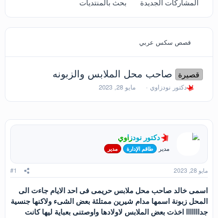
المشاركات الجديدة
بحث بالمنتديات
قصص سكس عربي
صاحب محل الملابس والزبونه
قصيرة
ب
ت
دكتور نودزاوي
مايو 28, 2023
ا
ا
د
ر
ئ
ي
ا
خ
ل
ا
دكتور نودزاوي
م
ل
و
ب
مدير
طاقم الإدارة
مدير
ض
د
و
ء
مايو 28, 2023
#1
ع
اسمى خالد صاحب محل ملابس حريمى فى احد الايام جاءت الى
المحل زبونة اسمها مدام شيرين ممتلئة بعض الشىء ولاكنها جنسية
جدااااااا اخذت بعض الملابس لاولادها واوصتنى بعباية ليها كانت