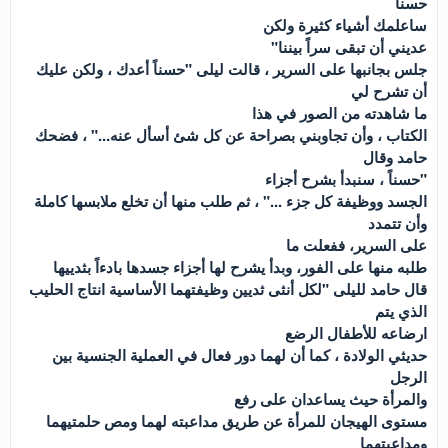
حسناً
ساعلمك أشياء كثيرة ولكن
عديني أن تبقى سراً بيننا"
جلس بجانبها على السرير ، قالت ليلى "حسناً أعدك ، ولكن عليك
أن تشرح لي
ما شاهدته من الصور في هذا
الكتاب ، وأن تجاوبني بصراحة عن كل شئ أسأل عنه..." ، فضحك
حامد وقال
"حسناً ، سنبدأ بشرح أجزاء
الجسد ووظيفة كل جزء ..." ، ثم طلب منها أن تخلع ملابسها كاملة
وأن تتمدد
على السرير، ففعلت ما
طلبه منها على الفور، وبدأ يشرح لها أجزاء جسدها بادءاً بثدييها
قال حامد لليلى "لكل أنثى ثديين وظيفتهما الأساسية انتاج الحليب
الذي يتم
ارضاعه للأطفال الرضع
حديثي الولادة ، كما أن لهما دور فعال في العملية الجنسية بين
الرجل
والمرأة حيث يساعدان على رفع
مستوى الهيجان للمرأة عن طريق مداعبته لهما ومص حلمتيهما
ومداعبتهما