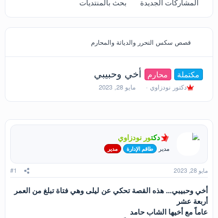
المشاركات الجديدة
بحث بالمنتديات
قصص سكس التحرر والدياثة والمحارم
أخي وحبيبي
مكتملة
محارم
ب
ت
دكتور نودزاوي
مايو 28, 2023
ا
ا
د
ر
ئ
ي
ا
خ
ل
ا
دكتور نودزاوي
م
ل
و
ب
مدير
طاقم الإدارة
مدير
ض
د
و
ء
مايو 28, 2023
#1
ع
أخي وحبيبي... هذه القصة تحكي عن ليلى وهي فتاة تبلغ من العمر
أربعة عشر
عاماً مع أخيها الشاب حامد