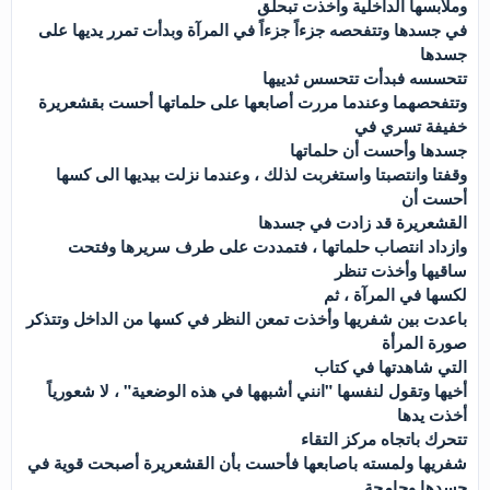
وملابسها الداخلية وأخذت تبحلق
في جسدها وتتفحصه جزءاً جزءاً في المرآة وبدأت تمرر يديها على
جسدها
تتحسسه فبدأت تتحسس ثدييها
وتتفحصهما وعندما مررت أصابعها على حلماتها أحست بقشعريرة
خفيفة تسري في
جسدها وأحست أن حلماتها
وقفتا وانتصبتا واستغربت لذلك ، وعندما نزلت بيديها الى كسها
أحست أن
القشعريرة قد زادت في جسدها
وازداد انتصاب حلماتها ، فتمددت على طرف سريرها وفتحت
ساقيها وأخذت تنظر
لكسها في المرآة ، ثم
باعدت بين شفريها وأخذت تمعن النظر في كسها من الداخل وتتذكر
صورة المرأة
التي شاهدتها في كتاب
أخيها وتقول لنفسها "انني أشبهها في هذه الوضعية" ، لا شعورياً
أخذت يدها
تتحرك باتجاه مركز التقاء
شفريها ولمسته باصابعها فأحست بأن القشعريرة أصبحت قوية في
جسدها وجامحة