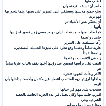
فطلب منها
حامد أن تسبقه لغرفته وأن
تخلع جميع ملابسها وتستلقي على السرير على بطنها ريثما يلحق بها
فهو يريد
أن يحضّر بعض الأشياء ثم
يأتيها
كما طلب منها حامد فعلت ليلى ، وبعد مضي زمن قصير لحق بها
حامد ، وعندما
رآها مستلقية على السرير
عارية تماماً وعندما وقع نظره على طيزها الجميلة المستديرة
والممتلئة بدأ
زبه في الانتصاب ، وعندها
التفت ليلى برأسها لتصعق عند رؤيتها أخيها يقف بالباب عاريا تماماً
هو
الآخر وبدأت الشهوة تتحرك
بداخلها لرؤيتها زبه المنتصب انتصابا غير مكتمل وأحست بداخلها بأن
اليوم
سيحدث شئ مهم في حياتها
اقترب حامد منها وكان يحمل في يده الجربة الخاصة بالحقنة
الشرجية وهي
ممتلئة بسائلٍ ما ، وجلس