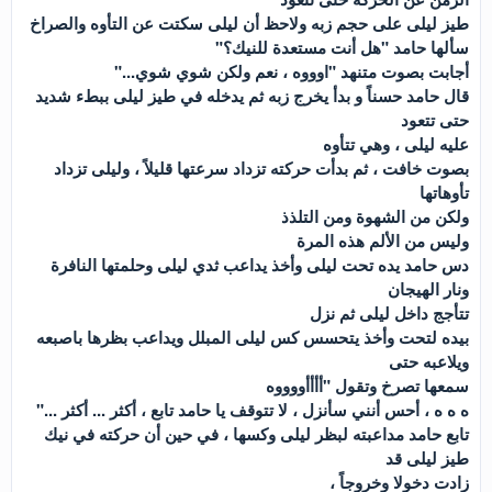
طيز ليلى على حجم زبه ولاحظ أن ليلى سكتت عن التأوه والصراخ
سألها حامد "هل أنت مستعدة للنيك؟"
أجابت بصوت متنهد "اوووه ، نعم ولكن شوي شوي..."
قال حامد حسناً و بدأ يخرج زبه ثم يدخله في طيز ليلى ببطء شديد
حتى تتعود
عليه ليلى ، وهي تتأوه
بصوت خافت ، ثم بدأت حركته تزداد سرعتها قليلاً ، وليلى تزداد
تأوهاتها
ولكن من الشهوة ومن التلذذ
وليس من الألم هذه المرة
دس حامد يده تحت ليلى وأخذ يداعب ثدي ليلى وحلمتها النافرة
ونار الهيجان
تتأجج داخل ليلى ثم نزل
بيده لتحت وأخذ يتحسس كس ليلى المبلل ويداعب بظرها باصبعه
ويلاعبه حتى
سمعها تصرخ وتقول "أأأأووووه
ه ه ه ، أحس أنني سأنزل ، لا تتوقف يا حامد تابع ، أكثر ... أكثر ..."
تابع حامد مداعبته لبظر ليلى وكسها ، في حين أن حركته في نيك
طيز ليلى قد
زادت دخولا وخروجاً ،