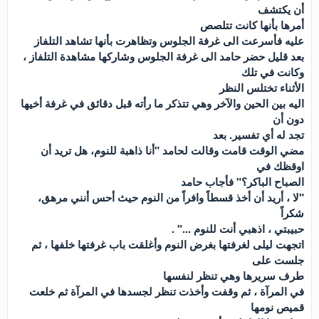
أن يكتشف
أمرها بأنها كانت تتلصص
عليه فأسرعت الى غرفة الجلوس وتظاهرت بأنها تشاهد التلفاز
بعد قليل حضر حامد الى غرفة الجلوس وشاركها مشاهدة التلفاز ،
وكانت في تلك
الأثناء تختلس النظر
اليه بين الحين والآخر وهي تتذكر ما رأته قبل دقائق في غرفة أخيها
دون أن
تجد له أي تفسير. بعد
مضي الوقت قامت وقالت لحامد "أنا ذاهبة للنوم، هل تريد أن
اوقظك في
الصباح الباكر؟" فأجاب حامد
"لا ، أريد أن أخذ قسطاً وافراً من النوم حيث أحس أنني مرهق،
شكراً
حبيبتي ، اذهبي أنت للنوم ..." .
اتجهت ليلى لغرفتها بغرض النوم وأغلقت باب غرفتها خلفها ، ثم
جلست على
طرف سريرها وهي تنظر لنفسها
في المرآة ، ثم وقفت وأخذت تنظر لجسدها في المرآة ثم خلعت
قميص نومها