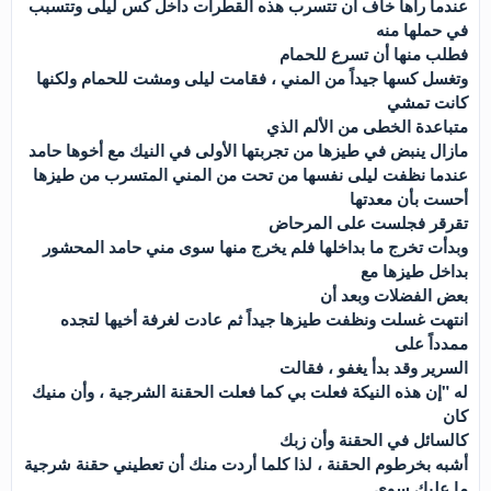
عندما رآها خاف أن تتسرب هذه القطرات داخل كس ليلى وتتسبب
في حملها منه
فطلب منها أن تسرع للحمام
وتغسل كسها جيداً من المني ، فقامت ليلى ومشت للحمام ولكنها
كانت تمشي
متباعدة الخطى من الألم الذي
مازال ينبض في طيزها من تجربتها الأولى في النيك مع أخوها حامد
عندما نظفت ليلى نفسها من تحت من المني المتسرب من طيزها
أحست بأن معدتها
تقرقر فجلست على المرحاض
وبدأت تخرج ما بداخلها فلم يخرج منها سوى مني حامد المحشور
بداخل طيزها مع
بعض الفضلات وبعد أن
انتهت غسلت ونظفت طيزها جيداً ثم عادت لغرفة أخيها لتجده
ممدداً على
السرير وقد بدأ يغفو ، فقالت
له "إن هذه النيكة فعلت بي كما فعلت الحقنة الشرجية ، وأن منيك
كان
كالسائل في الحقنة وأن زبك
أشبه بخرطوم الحقنة ، لذا كلما أردت منك أن تعطيني حقنة شرجية
ما عليك سوى