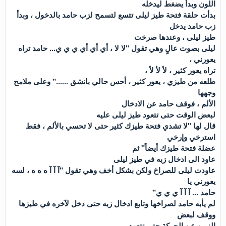
اللون وبدأ يضغط ليدخله
بدأت حلقة فتحة طيز ليلى تتسع لتسمح لزب حامد بالدخول ، وبدأ
زب حامد يدخل
طيز ليلى ، وعندها صرخت
ليلى بصوت عالٍ وهي تقول "لا لا ، أي أي أي ي ي ي... حامد تراه
يعورني ،
تراه يعور كثير ، لأ لأ لأ ،
طلعه من طيزي ، يعور كثير ، أحس حالي بانشق ......" وعلى ملامح
وجهها
الألم ، فوقف حامد عن الادخال
لبعض الوقت حتى تتعود طيز ليلى عليه
قال لها "لا تشدي فتحة طيزك كثير حتى لا تحسي بالألم ، فقط
استرخي وإرخي
عضلة فتحة طيزك أيضاً" ثم
عاود الى ادخال زبه في طيز ليلى
عاودت ليلى للصراخ ولكن بشكل أخف وهي تقول "آ آ آ ه ه ه ، لسه
يعورني يا
حامد ... آ آ آ ي ي ي"
لم يأبه حامد لصراخها وتابع ادخال زبه حتى دخل لآخره في طيزها
ووقف لبعض
الزمن عن الحركة حتى تتعود