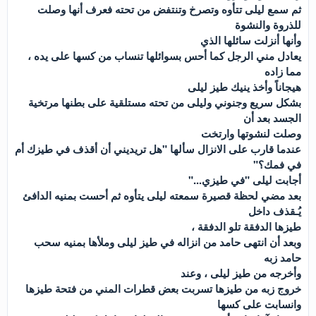
ثم سمع ليلى تتأوه وتصرخ وتنتفض من تحته فعرف أنها وصلت
للذروة والنشوة
وأنها أنزلت سائلها الذي
يعادل مني الرجل كما أحس بسوائلها تنساب من كسها على يده ،
مما زاده
هيجاناً وأخذ ينيك طيز ليلى
بشكل سريع وجنوني وليلى من تحته مستلقية على بطنها مرتخية
الجسد بعد أن
وصلت لنشوتها وارتخت
عندما قارب على الانزال سألها "هل تريديني أن أقذف في طيزك أم
في فمك؟"
أجابت ليلى "في طيزي..."
بعد مضي لحظة قصيرة سمعته ليلى يتأوه ثم أحست بمنيه الدافئ
يُـقذف داخل
طيزها الدفقة تلو الدفقة ،
وبعد أن انتهى حامد من انزاله في طيز ليلى وملأها بمنيه سحب
حامد زبه
وأخرجه من طيز ليلى ، وعند
خروج زبه من طيزها تسربت بعض قطرات المني من فتحة طيزها
وانسابت على كسها