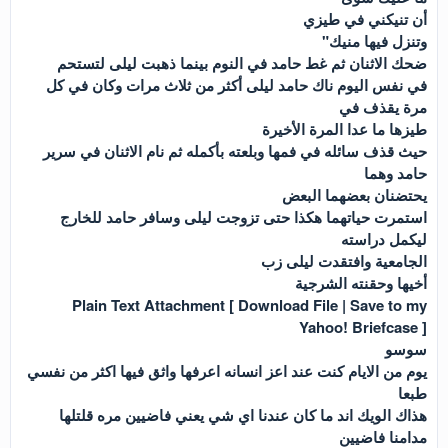
أن تنيكني في طيزي
وتنزل فيها منيك"
ضحك الاثنان ثم غط حامد في النوم بينما ذهبت ليلى لتستحم
في نفس اليوم ناك حامد ليلى أكثر من ثلاث مرات وكان في كل
مرة يقذف في
طيزها ما عدا المرة الأخيرة
حيث قذف سائله في فمها وبلعته بأكمله ثم نام الاثنان في سرير
حامد وهما
يحتضنان بعضهما البعض
استمرت حياتهما هكذا حتى تزوجت ليلى وسافر حامد للخارج
ليكمل دراسته
الجامعية وافتقدت ليلى زب
أخيها وحقنته الشرجية
Plain Text Attachment [ Download File | Save to my
Yahoo! Briefcase ]
سوسو
يوم من الايام كنت عند اعز انسانه اعرفها واثق فيها اكثر من نفسي
طبعا
هذاك الويك اند ما كان عندنا اي شي يعني فاضيين مره قلتلها
مدامنا فاضيين