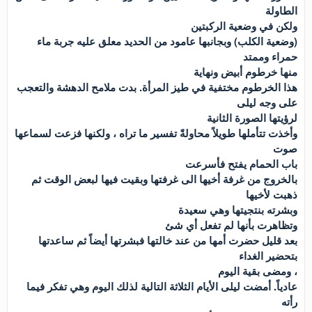
الطاولة
ولكن في وضعية الركبتين
(وضعية الكلب) وبجانبها عامود من الحديد معلق عليه جربة ماء
حمراء وممتد
منها خرطوم أبيض ونهاية
هذا الخرطوم مختفية في طيز المرأة. بدت ملامح الدهشة والتعجب
على وجه ليلى
لرؤيتها الصورة الثانية
وأخذت تتأملها طويلاً محاولةً تفسير ما تراه ، ولكنها فزعت لسماعها
صوت
باب الحمام يفتح فأسرعت
بالخروج من غرفة أخيها الى غرفتها وبقيت فيها لبعض الوقت ثم
ذهبت لأخيها
وبشرته بنتجيتها وهي سعيدة
وتظاهرت بأنها لم تفعل أي شئ
بعد قليل حضرت أمها من عند خالتها فبشرتها أيضاً ثم ساعدتها
بتحضير الغداء
، ومضى بقية اليوم
عادياً. أمضت ليلى الأيام الثلاثة التالية لذلك اليوم وهي تفكر فيما
رأته