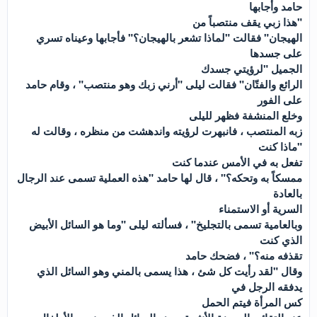
حامد وأجابها
"هذا زبي يقف منتصباً من
الهيجان" فقالت "لماذا تشعر بالهيجان؟" فأجابها وعيناه تسري
على جسدها
الجميل "لرؤيتي جسدك
الرائع والفتّان" فقالت ليلى "أرني زبك وهو منتصب" ، وقام حامد
على الفور
وخلع المنشفة فظهر لليلى
زبه المنتصب ، فانبهرت لرؤيته واندهشت من منظره ، وقالت له
"ماذا كنت
تفعل به في الأمس عندما كنت
ممسكاً به وتحكه؟" ، قال لها حامد "هذه العملية تسمى عند الرجال
بالعادة
السرية أو الاستمناء
وبالعامية تسمى بالتجليخ" ، فسألته ليلى "وما هو السائل الأبيض
الذي كنت
تقذفه منه؟" ، فضحك حامد
وقال "لقد رأيت كل شئ ، هذا يسمى بالمني وهو السائل الذي
يدفقه الرجل في
كس المرأة فيتم الحمل