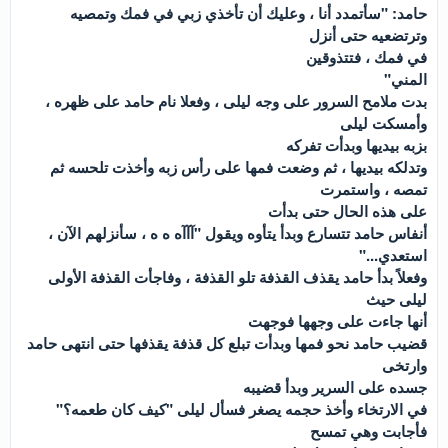
حامد: "سأتمدد أنا ، وعليك أن تأخذي زبي في فمك وتمصيه
وترتضعيه حتى أنزل
في فمك ، فتتذوقين
المني"
بدت ملامح السرور على وجه ليلى ، وفعلا نام حامد على ظهره ،
وأمسكت ليلى
بزبه بيديها وبدأت تفركه
وتدلكه بيديها ، ثم وضعت فمها على رأس زبه وأخذت تلحسه ثم
تمصه ، واستمرت
على هذه الحال حتى بدأت
أنفاس حامد تتسارع وبدأ يتأوه ويقول "آآآه ه ه ، سأنزلهم الآن ،
استعدي..."
وفعلاً بدأ حامد يقذف القذفة تلو القذفة ، وفاجأت القذفة الأولى
ليلى حيث
أنها جاءت على وجهها فوجهت
قضيب حامد نحو فمها وبدأت تبلع كل قذفة يقذفها حتى انتهى حامد
وارتخى
جسده على السرير وبدأ قضيبه
في الارتخاء وأخذ حجمه يصغر فسأل ليلى "كيف كان طعمه؟"
فأجابت وهي تمسح