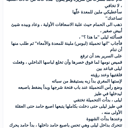
، لا تخافي
سأعطيكي ملين للمعدة علّها
تساعدك"
ذهب الى الحمام حيث علبة الاسعافات الأولية ، وعاد وبيده شيئ
أبيض صغير ،
فسألته ليلى "ما هذا ؟" ،
فأجاب "انها تحميلة (لبوس) ملينة للمعدة والأمعاء" ثم طلب منها
أن تنام
على السرير بعد أن ترفع
قميص نومها لما فوق خصرها وأن تخلع لباسها الداخلي ، وفعلت
ليلى فباعد بين
فلقتيها وعند رؤيته
لإستها المغري بدأ زبه يستيقظ من سباته
وضع رأس التحميلة عند باب فتحة شرجها وبدأ يضغط باصبعه
ليدخلها في طيز
ليلى ، بدأت التحميلة تختفي
في طيز ليلى حتى دخلت بكاملها يتبعها اصبع حامد حتى العقلة
الأولى منه ،
وعندها بدأت الشهوة
تتحرك بداخل ليلى وهي تحس باصبع حامد داخلها ، بدأ حامد يحرك