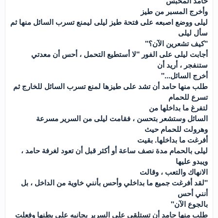
حامد المحبس
وأخرج المسبر من طيز
ليلى ووضع اصبعه على فتحة طيز ليلى ليمنع تسرب السائل منها ثم
سأل ليلى
"كيف تشعرين الآن؟"
أجابت ليلى على الفور "لا أستطيع التحمل ، أحس أن معدتي
ستنفجر ، أريد أن
أخرج السائل..."
طلب منها حامد أن تشد على طيزها لمنع تسرب السائل للخارج ثم
تسرع للحمام
لتفرغ ما بداخلها من
السائل وستشعر بتحسن ، فقامت ليلى من السرير مسرعة
وهرولت للحمام حيث
أفرغت ما بداخلها. بقيت
ليلى بالحمام مدة نصف ساعة أو أكثر قبل أن تعود لغرفة حامد ،
ويبدو عليها
الانهاك والتعب ، وقالت
"لقد أفرغت جميع ما بداخلي وأحس بأنني خاوية من الداخل ، بل
أنني أحس
بالجوع الآن"
طلب منها حامد أن تستلقي على السرير بجانبه على بطنها وفعلت