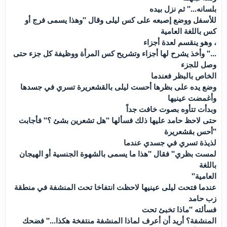
بلسانه..." ثم نزل بيده
للأسفل ووضع إصبعه على كس ليلى وقال "وهذا يسمى فرج أو
كس باللغة العامية
، وهو ينقسم لعدة أجزاء
..." وأخذ يشرح لها أجزاء وتشريح كس المرأة ووظيفة كل جزء حتى
وصل للجزء
الخاص بالبظر فعندما
وضع يده على بظرها أحست ليلى بالقشعريرة تسري في جسدها
وأغمضت عينيها
وبدأت تتأوه بصوت خافت جداً
حتى لاحظ حامد عليها ذلك فسألها "هل تشعرين بشئ ؟" فأجابت
"أحس بقشعريرة
لذيذة تسري في جسدي عندما
لمست بظري" فقال "هذا ما يسمى بالشهوة الجنسية أو الهيجان
باللغة
العامية"
عندما فتحت ليلى عينيها لاحظت انتفاخا تحت المنشفة في منطقة
زب حامد
فسألته "ماذا تخبئ تحت
المنشفة؟ أريد أن أعرف لماذا المنشفة منتفخة هكذا..." فضحك