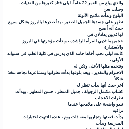
والذي يبلغ من العمر 22 عاماً. ليلى فتاة كغيرها من الفتيات ،
وصلت سن
البلوغ وبدأت ملامح الأنوثة
تظهر على جسدها الجميل الصغير ، بدأ صدرها بالبروز بشكل سريع
حيث أنه أصبح
لها ثديين يعادلان في
حجميهما ثديي المرأة الراشدة ، وبدأت مؤخرتها في البروز
والاستدارة
كانت ليلى تحب أخاها حامد الذي يدرس في كلية الطب في سنواته
الأولى ،
وتتخذه مثلها الأعلى وتكن له
الاحترام والتقدير ، وبعد بلوغها بدأت نظراتها ومشاعرها تجاهه تتخذ
شكلاً
آخر حيث أنها بدأت تنظر له
كشاب مكتمل الرجولة ، جميل المنظر ، حسن المظهر ، وبدأت
نظرات الاعجاب
تبدو واضحة على ملامحها عندما
تراقبه
بدأت قصتها وتجاربها معه ذات يوم ، عندما انتهت اختبارات
المدرسة وبدأت