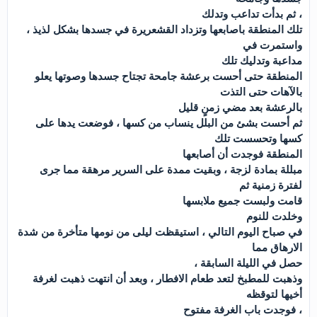
، ثم بدأت تداعب وتدلك
تلك المنطقة باصابعها وتزداد القشعريرة في جسدها بشكل لذيذ ،
واستمرت في
مداعبة وتدليك تلك
المنطقة حتى أحست برعشة جامحة تجتاح جسدها وصوتها يعلو
بالآهات حتى التذت
بالرعشة بعد مضي زمنٍ قليل
ثم أحست بشئ من البلل ينساب من كسها ، فوضعت يدها على
كسها وتحسست تلك
المنطقة فوجدت أن أصابعها
مبللة بمادة لزجة ، وبقيت ممدة على السرير مرهقة مما جرى
لفترة زمنية ثم
قامت ولبست جميع ملابسها
وخلدت للنوم
في صباح اليوم التالي ، استيقظت ليلى من نومها متأخرة من شدة
الارهاق مما
حصل في الليلة السابقة ،
وذهبت للمطبخ لتعد طعام الافطار ، وبعد أن انتهت ذهبت لغرفة
أخيها لتوقظه
، فوجدت باب الغرفة مفتوح