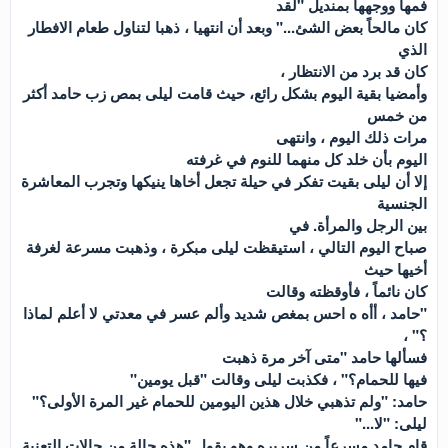
فمها ووجهها بمنديل "لقد
كان مالحاً بعض الشئ..." وبعد أن انتهيا ، ذهبا لتناول طعام الافطار
الذي
كان قد برد من الانتظار ،
وأمضيا بقية اليوم بشكل رائع، حيث قامت ليلى بمص زب حامد أكثر
من خمس
مرات ذلك اليوم ، وانتهى
اليوم بأن خلد كل منهما للنوم في غرفته
إلا أن ليلى بقيت تفكر في حيلة تجعل أخاها ينيكها وتجرب المعاشرة
الجنسية
بين الرجل والمرأة. في
صباح اليوم التالي ، استيقظت ليلى مبكرة ، وذهبت مسرعة لغرفة
أخيها حيث
كان نائماً ، فأوقظته وقالت
"حامد ، أأه ه احس بمغص شديد وألم عسر في معدتي لا أعلم لماذا
؟" ،
فسألها حامد "متى آخر مرة ذهبت
فيها للحمام؟" ، فكذبت ليلى وقالت "قبل يومين"
حامد: "ولم تذهبي خلال هذين اليومين للحمام غير المرة الأولى؟"
ليلى: "لا..."
قام حامد مسرعاً من سريره وهو يقول "هذه حالة من حالات التعنية