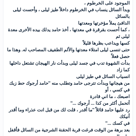
الموجود على الخرطوم ،
وبدأ السائل ينساب في الخرطوم داخلاً طيز ليلى ، وأحست ليلى
بالسائل
الدافئ يملأ مؤخرتها ومعدتها
، كما أحست بقرقرة في معدتها ، أخذ حامد يدلك بيده الأخرى معدة
ليلى ثم
كسها ويداعب بظرها قليلاً
حتى تنسى ليلى امتلاء معدتها والألم الطفيف المصاحب له. وهذا ما
حصل فعلاً
بدأت الشهوة تدب في جسد ليلى وبدأت نار الهيجان تشتعل داخلها
كما زاد
انسياب السائل في طيز ليلى
من هيجانها وبدأت تترجى حامد وتطلب منه "حامد أرجوك حط زبك
في كسي ، أو
اصبعك ، ما اني قادرة
أتحمل أكثر من كذا ... أرجوك ..."
رد عليها حامد قائلاً "ما أقدر ، قلت لك من قبل انت عذراء وما أقدر
أنيكك
في كسك ..."
بعد برهة من الوقت فرغت قربة الحقنة الشرجية من السائل فأقفل