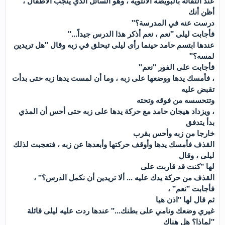
عند التقائه بالبويضة الأنثوية ، وهو السائل الذي ينجب الأطفال ،
أظن أنك
درست عنه في المدرسة؟"
فأجابت ليلى "نعم ، نعم أذكر هذا الدرس جيداً..."
عندها ابتسم حامد حينما رأى ليلى تبحلق في زبه وقال "هل تريدين
لمسه؟"
فأجابت على الفور "نعم"
، فأمسك يدها ووضعها على زبه ، وما أن لمست يدها زبه حتى بدأت
تقبض عليه
وتتحسسه من فوقه وتحته
، ويزداد هيجان حامد مع حركة يدها على زبه حتى أحس أن المذي
بدأ يتدفق
خارجا من زبه وأحس بقرب
القذف فأمسك يدها وأوقف حركتها وأبعدها عن زبه ، فتعجبت لذلك
ليلى ، وقال
لها "كنت قد قاربت على
القذف من حركة يدك عليه ... ألا تريدين أن نكمل الدرس؟" ،
فأجابت "نعم" ،
ثم قال لها "اذن هيا
غيري وضعك ونامي على بطنك..." عندها ردت عليه ليلى قائلة
"لماذا؟ هل هناك