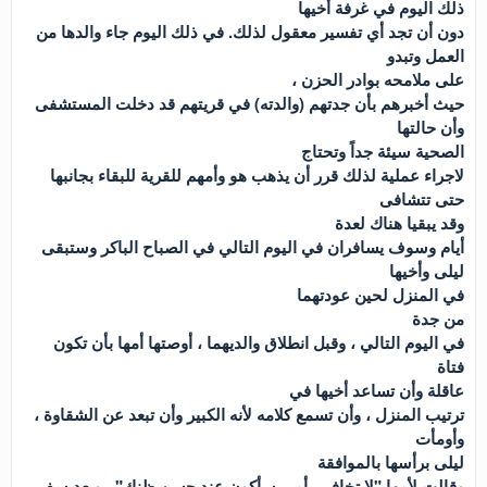
ذلك اليوم في غرفة أخيها
دون أن تجد أي تفسير معقول لذلك. في ذلك اليوم جاء والدها من
العمل وتبدو
على ملامحه بوادر الحزن ،
حيث أخبرهم بأن جدتهم (والدته) في قريتهم قد دخلت المستشفى
وأن حالتها
الصحية سيئة جداً وتحتاج
لاجراء عملية لذلك قرر أن يذهب هو وأمهم للقرية للبقاء بجانبها
حتى تتشافى
وقد يبقيا هناك لعدة
أيام وسوف يسافران في اليوم التالي في الصباح الباكر وستبقى
ليلى وأخيها
في المنزل لحين عودتهما
من جدة
في اليوم التالي ، وقبل انطلاق والديهما ، أوصتها أمها بأن تكون
فتاة
عاقلة وأن تساعد أخيها في
ترتيب المنزل ، وأن تسمع كلامه لأنه الكبير وأن تبعد عن الشقاوة ،
وأومأت
ليلى برأسها بالموافقة
وقالت لأمها "لا تخافي يأمي سأكون عند حسن ظنك" ، وبعد سفر