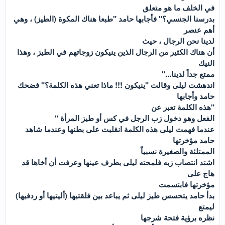
في الخلف ما هو متعلق
بدرسنا الجنسي؟" فأجابها حامد "طبعا هناك المكوة (الطيز) ، وهي
أهم عنصر
لدينا نحن الرجال ، حيث
أن هناك الكثير من الرجال الذين ينيكون زوجاتهم في الطيز ، وهذا
النيك
ممتع جداً لدينا..."
اندهشت ليلى وقالت "ينيكون !!! ماذا تعني هذه الكلمة؟" فضحك
حامد وأجابها
"هذه الكلمة تعبر عن
الفعل وهو دخول زب الرجل في كس أو طيز المرأة "
عندما فهمت ليلى هذه الكلمة انقلبت على بطنها وعندما شاهد
حامد مؤخرتها
الممتلئة والصغيرة نسبياً
اشتد انتصاب زبه فلمحته ليلى بطرف عينها وعرفت أن أخاها قد
هاج على
مؤخرتها فابتسمت
بدأ حامد يتحسس طيز ليلى ثم يباعد بين فلقتيها (أليتيها أو ردفيها)
ليمتع
نظره برؤية فتحة شرجها