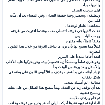
والديها ، بدأت
ليلى بترتيب المنزل
وتنظيفه ، وتحضير وجبة خفيفة للغداء ، وفي المساء بعد أن ملّت
ليلى من
مشاهدة التلفاز لوحدها ،
ذهبت لأخيها في غرفته لتتسلى معه ، وعندما اقتربت من غرفته
وجدت الباب ليس
مغلقاً كاملاً ، وأنه مفتوح
قليلاً مما يسمح لها بأن ترى ما بداخل الغرفة من خلال هذا الشق ،
فنظرت
لتجد أخاها ممدداً على السرير
وهو عاري تماماً وممسكاً زبه (قضيبه) بيده وهو يحركها عليه للأعلى
والأسفل وبعد برهة من الوقت بدأ
تزداد آهاته حتى بدأ قضيبه يقذف سائلاً أبيض اللون على بطنه في
شكل دفقات
متتالية ، ثم أمسك بمنديل
بعد أن توقف زبه عن القذف وبدأ يمسح هذا السائل من على بطنه
ويمسح قضيبه
ثم قام وارتدى ملابسه
الداخلية ثم ثوبه عندها أدركت ليلى أنه قد يخرج من غرفته وخافت