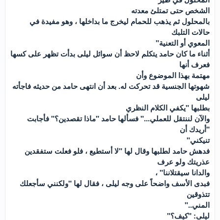
الشخص حتى تمتلئ معدته
بالمحلول ثم يذهب للحمام ليخرج ما بداخلها ، وهو مفيدة في
حالات التلبك
المعوي أو التعنية"
أثناء ما كان حامد يتكلم لاحظ أن سوائل ليلى بدأت تظهر على كسها
فعرف أنها
مهتمة بهذا الموضوع وأن
شهوتها الجنسية قد تحركت له. بعد أن انتهى حامد من حديثه فاجأته
ليلى
بطلبها "يكفي الكلام النظري
والآن لننتقل للعملي..." فسألها حامد "ماذا تقصدين؟" فأجابت
"أريدك أن
تنيكني"
فدهش حامد لطلبها وقال لها "لا أستطيع ، فلو فعلت ستفقدين
عذريتك ولو عرف
والدانا سيقتلاننا" ،
فبدى الأسف واضحاً على وجه ليلى ، فقال لها "ولكنني سأجعلك
تتذوقين
المني.."
ليلى: "كيف؟"