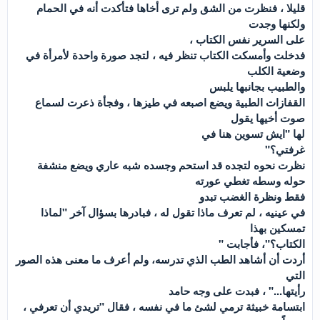
قليلا ، فنظرت من الشق ولم ترى أخاها فتأكدت أنه في الحمام
ولكنها وجدت
على السرير نفس الكتاب ،
فدخلت وأمسكت الكتاب تنظر فيه ، لتجد صورة واحدة لأمرأة في
وضعية الكلب
والطبيب بجانبها يلبس
القفازات الطبية ويضع اصبعه في طيزها ، وفجأة ذعرت لسماع
صوت أخيها يقول
لها "ايش تسوين هنا في
غرفتي؟"
نظرت نحوه لتجده قد استحم وجسده شبه عاري ويضع منشفة
حوله وسطه تغطي عورته
فقط ونظرة الغضب تبدو
في عينيه ، لم تعرف ماذا تقول له ، فبادرها بسؤال آخر "لماذا
تمسكين بهذا
الكتاب؟"، فأجابت "
أردت أن أشاهد الطب الذي تدرسه، ولم أعرف ما معنى هذه الصور
التي
رأيتها..." ، فبدت على وجه حامد
ابتسامة خبيثة ترمي لشئ ما في نفسه ، فقال "تريدي أن تعرفي ،