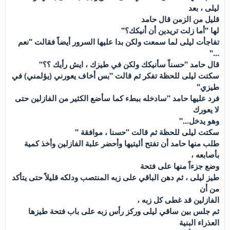
ليلى ، بعد
قليل من الزمن قال حامد
لها "أما زلت تريدين أن أنيكك؟"
تفاجأت ليلى لما سمعت ولكن بدا عليها السرور أيضاً فقالت "نعم
..."
قال حامد "حسناً سأنيكك ولكن في طيزك ، ايش رأيك ؟؟"
سكتت ليلى للحظة تفكر ثم قالت "بس أخاف يعورني (يؤلمني) في
طيزي"
فرد عليها حامد "سادخله ببطء كما سأضع الكثير من الفازلين حتى
لا يعورك
وهو يدخل..."
سكتت ليلى للحظة ثم قالت "حسنا ، موافقة "
طلب منها حامد أن تفتح أليتيها وأحضر علبة الفازلين وأخذ كمية
بأصابعه ،
وضع جزءاً منها على فتحة
طيز ليلى ، ثم دهن الباقي على زبه المنتصب ودلكه قليلاً حتى يتأكد
من أن
الفازلين قد غطى كل زبه ،
ثم جلس بين ساقي ليلى وركز رأس زبه على باب فتحة طيزها
العذراء البنية