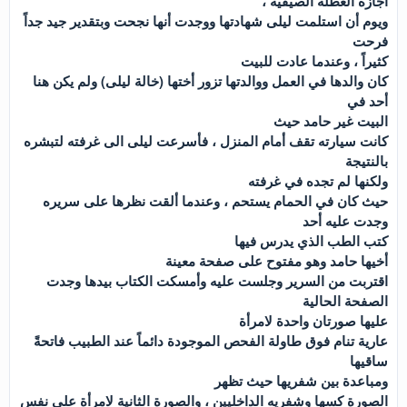
اجازة العطلة الصيفية ،
ويوم أن استلمت ليلى شهادتها ووجدت أنها نجحت وبتقدير جيد جداً
فرحت
كثيراً ، وعندما عادت للبيت
كان والدها في العمل ووالدتها تزور أختها (خالة ليلى) ولم يكن هنا
أحد في
البيت غير حامد حيث
كانت سيارته تقف أمام المنزل ، فأسرعت ليلى الى غرفته لتبشره
بالنتيجة
ولكنها لم تجده في غرفته
حيث كان في الحمام يستحم ، وعندما ألقت نظرها على سريره
وجدت عليه أحد
كتب الطب الذي يدرس فيها
أخيها حامد وهو مفتوح على صفحة معينة
اقتربت من السرير وجلست عليه وأمسكت الكتاب بيدها وجدت
الصفحة الحالية
عليها صورتان واحدة لامرأة
عارية تنام فوق طاولة الفحص الموجودة دائماً عند الطبيب فاتحةً
ساقيها
ومباعدة بين شفريها حيث تظهر
الصورة كسها وشفريه الداخليين ، والصورة الثانية لامرأة على نفس