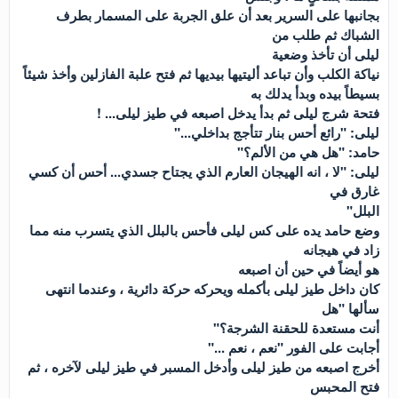
بجانبها على السرير بعد أن علق الجربة على المسمار بطرف
الشباك ثم طلب من
ليلى أن تأخذ وضعية
نياكة الكلب وأن تباعد أليتيها بيديها ثم فتح علبة الفازلين وأخذ شيئاً
بسيطاً بيده وبدأ يدلك به
فتحة شرج ليلى ثم بدأ يدخل اصبعه في طيز ليلى... !
ليلى: "رائع أحس بنار تتأجج بداخلي..."
حامد: "هل هي من الألم؟"
ليلى: "لا ، انه الهيجان العارم الذي يجتاح جسدي... أحس أن كسي
غارق في
البلل"
وضع حامد يده على كس ليلى فأحس بالبلل الذي يتسرب منه مما
زاد في هيجانه
هو أيضاً في حين أن اصبعه
كان داخل طيز ليلى بأكمله ويحركه حركة دائرية ، وعندما انتهى
سألها "هل
أنت مستعدة للحقنة الشرجة؟"
أجابت على الفور "نعم ، نعم ..."
أخرج اصبعه من طيز ليلى وأدخل المسبر في طيز ليلى لآخره ، ثم
فتح المحبس