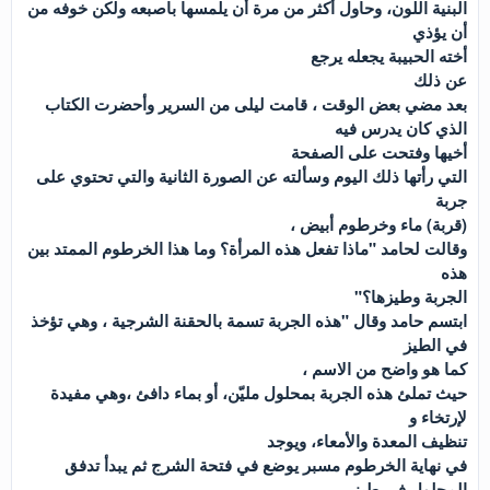
البنية اللون، وحاول أكثر من مرة أن يلمسها باصبعه ولكن خوفه من
أن يؤذي
أخته الحبيبة يجعله يرجع
عن ذلك
بعد مضي بعض الوقت ، قامت ليلى من السرير وأحضرت الكتاب
الذي كان يدرس فيه
أخيها وفتحت على الصفحة
التي رأتها ذلك اليوم وسألته عن الصورة الثانية والتي تحتوي على
جربة
(قربة) ماء وخرطوم أبيض ،
وقالت لحامد "ماذا تفعل هذه المرأة؟ وما هذا الخرطوم الممتد بين
هذه
الجربة وطيزها؟"
ابتسم حامد وقال "هذه الجربة تسمة بالحقنة الشرجية ، وهي تؤخذ
في الطيز
كما هو واضح من الاسم ،
حيث تملئ هذه الجربة بمحلول مليّن، أو بماء دافئ ،وهي مفيدة
لإرتخاء و
تنظيف المعدة والأمعاء، ويوجد
في نهاية الخرطوم مسبر يوضع في فتحة الشرج ثم يبدأ تدفق
المحلول في طيز