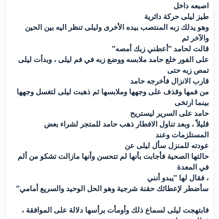
اصبعه داخل
طيز ليلى حركة دائرية
وهو يدلك زبه المنتصب بيده الأخرى وليلى تنظر اليه بين الحين
والآخر ثم
قالت لحامد "أعطني زبك أمصه"
على الفور خلع حامد ملابسه ووضع زبه في فم ليلى ، وبدأت ليلى
تمص زبه حتى
قارب الانزال فأخرجه حامد
من فمها وقذف على وجهها وملابسها ثم ذهبت ليلى لتغسل وجهها
بينما ارتخى
حامد على السرير ليستريح
قليلاً ، وبعد تناول الافطار ذهب حامد للمتجر لشراء بعض
المستلزمات وعند
عودته للمنزل سأل ليلى عن
حالتها الصحية فأجابت بأنها لم تتحسن وأنها مازالت تشكو من ألم
في المعدة
، فقال لها "يبدو أنني
سأضطر لإعطائك حقنة شرجية وهو الحل الوحيد والسريع أمامي"
فابتهجت ليلى لسماع ذلك وأومأت برأسها دلالة على الموافقة ،