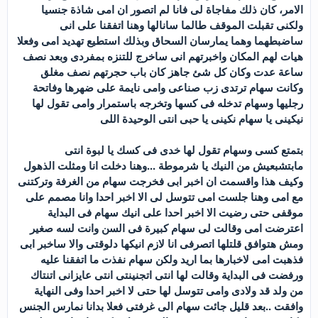
الامر، كان ذلك مفاجاة لى فانا لم اتصور ان امى شاذة جنسيا
ولكنى تقبلت الموقف طالما سانالها وهنا اتفقنا على انى
ساضبطهما وهما يمارسان السحاق وبذلك استطيع تهديد امى وفعلا
هيات لهم المكان واخبرتهم انى ساخرج للتنزه بمفردى وبعد نصف
ساعة عدت وكان كل شئ جاهز كان باب حجرتهم نصف مغلق
وكانت سهام ترتدى زب صناعى وامى نايمة على ضهرها وفاتحة
رجليها وسهام تدخله فى كسها وتخرجه باستمرار وامى تقول لها
نيكينى يا سهام نكينى يا حبى انتى الوحيدة اللى
بتمتع كسى وسهام تقول لها خدى فى كسك يا لبوة انتى
مابتشبعيش من النيك يا شرموطة ...وهنا دخلت انا ومثلت الذهول
وكيف هذا واقسمت ان اخبر ابى فخرجت سهام من الغرفة وتركتنى
مع امى وهنا جلست امى تتوسل لى الا اخبر احدا وانا مصمم على
موقفى حتى رضيت الا اخبر احدا على انيك سهام فى البداية
اعترضت امى وقالت لى سهام كبيرة فى السن وانت لسه صغير
ومش هتوافق قلتلها اتصرفى انا لازم انيكها دلوقتى والا ساخبر ابى
فذهبت امى لاخبارها بما اريد ولكن سهام نفذت ما اتفقنا عليه
ورفضت فى البداية وقالت لها انتى اتجنينتى انتى عايزانى اتنتاك
من ولد قد ولادى وامى تتوسل لها حتى لا اخبر احدا وفى النهاية
وافقت ..بعد قليل جائت سهام الى غرفتى فعلا بدانا نمارس الجنس