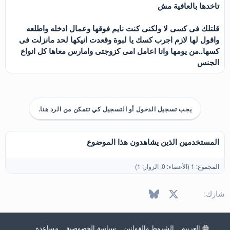
تاخدها بالعافية مش
قلتلك فى كسى لا ولكنى كنت نايم فوقها وعمال ادخله واطلعه
واقول لها لازم اجرب كسك يا لبوة وقعدت انيكها لحد مانزلت فى
كسها..من يومها وانا اعامل امى كزوجتى وامارس معاها كل انواع
الجنس
يجب تسجيل الدخول أو التسجيل كي تتمكن من الرد هنا.
المستخدمين الذين يشاهدون هذا الموضوع
المجموع: 1 (الأعضاء: 0, الزوار: 1)
X
فيسبوك
Bluesky
LinkedIn
Reddit
Pinterest
Tumblr
WhatsApp
البريد الإل
شارك:
العربية
الشروط والقوانين
سياسة الخصوصية
مساعدة