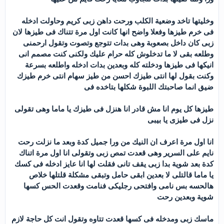
وخليتها تاخد وضعية الكلب ورحت داهن زبى كريم وحاولت ادخله
فى خرم طيزها وفعلا واضح انها كانت اول مرة تتناك فى طيزها لان
زبى كان داخل بصعوبة وهى بدات تتوجع وتصوت وتقول ارحمنى
وطلعه بقى لا ما تدخلوش كله حرام عليك ولكنى كنت مصمم انى
انيكها فى طيزها ودخلته كله وبعدين بدات ادخله واطلعه بسرعة
وكنت بقول لها انتى طيزك احسن من طيز سهام انتى خرم طيزك
ضيق انما صاحبتك اللبوة شكلها بتاخده فى
طيزها كل يوم انا مش قادر انا هنزل فى طيزك يا ماما وهى تقولى
نزل فى طيزى يا بيبى
انا اول مرة اعرف ان النيك من ورا جميل كدة وبعد ما نزلت رحت
نايم على السرير وهى قعدت تمص زبى وتقولى انا اول مرة اتناك
كدة بعد شوية بدا زبى يقف تانى فقلت لها انا عايز ادخله فى كسك
يا ماما قالتلى لا بعدين ابقى حامل وتبقى مشكلة قلتلها خلاص
هالحسه بس نامى وافتحى رجليكى فنامت وقعدت الحس كسها
شوية وبعدين رحت
ماسك زبى ومدخله فى كسها قعدت تتاوه وتقول انت كل حاجة لازم