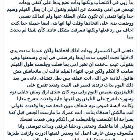
بدأ زبى فى الانتصاب ولكنها بدات تضع يدها على كتفى وبدات
تهمس فى اذنى وتتحدث عن الفيلم وتقول لى ان بطل الفيلم وسيم
جدا وانها تتمنى ان تكون مكان البطلة عنها ولم اتمالك نفسى
ووضعت يدى على افخاذها وقلت لها انها هى ايضا جميلة جدا،كنت
اخاف من رد فعلها ولكنها تصرفت بشكل عادى كأن شيئا لم يحدث
مما
دفعنى الى الاستمرار وبدات ادلك افخاذها ولكن عندما مددت يدى
لادخلها تحت الجيب مدت ايدها وقرصتنى فى ايدى وسمعتها وهى
بتقولى عيب ...خفت ان تخبر امى بما فعلت وجلست طول الفيلم
صامت لا اتكلم ولكن قرب انتهاء الفيلم قالت لى ماتخافش مش
هاقول لنادية عن اللى انت عملته بس بطل تتشاقى تانى،من بعد
ذلك اليوم بدات ترتدى قصير فى البيت وتقعد تتفرج على
التليفزيون بقميص النوم وفى يوم كان عندى ارق ومش جايلى نوم
وسهرت اتفرج على التليفزيون لقيتها جاية وقعدت تتفرج معايا
وكانت لابسة قميص نوم شفاف مبين فتحة صدرها وقعدت تقولى
انت مالكش اصدقاء بنات ، انت عمرك ما مارست الجنس قبل كدة
بصراحة انا اتكسفت واتلخبطت فى الكلام وهى قعدت تضحك
وتقولى انا هاعلمك وخدتنى ودخلنا غرفتى وبدات تبوسنى وانا
مكسوف ومش عارف اعمل اية وبعدين لقيتها ادورت ولزقت طيزها
فى زبى وقعدت تدعكها فيه وانا زبى منتصب على الاخر وبعدين