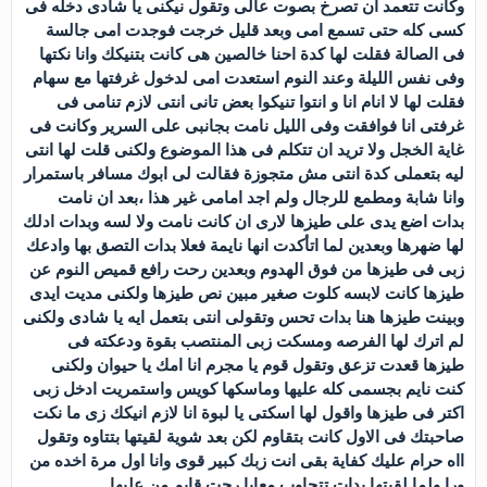
وكانت تتعمد ان تصرخ بصوت عالى وتقول نيكنى يا شادى دخله فى
كسى كله حتى تسمع امى وبعد قليل خرجت فوجدت امى جالسة
فى الصالة فقلت لها كدة احنا خالصين هى كانت بتنيكك وانا نكتها
وفى نفس الليلة وعند النوم استعدت امى لدخول غرفتها مع سهام
فقلت لها لا انام انا و انتوا تنيكوا بعض تانى انتى لازم تنامى فى
غرفتى انا فوافقت وفى الليل نامت بجانبى على السرير وكانت فى
غاية الخجل ولا تريد ان تتكلم فى هذا الموضوع ولكنى قلت لها انتى
ليه بتعملى كدة انتى مش متجوزة فقالت لى ابوك مسافر باستمرار
وانا شابة ومطمع للرجال ولم اجد امامى غير هذا ،بعد ان نامت
بدات اضع يدى على طيزها لارى ان كانت نامت ولا لسه وبدات ادلك
لها ضهرها وبعدين لما اتأكدت انها نايمة فعلا بدات التصق بها وادعك
زبى فى طيزها من فوق الهدوم وبعدين رحت رافع قميص النوم عن
طيزها كانت لابسه كلوت صغير مبين نص طيزها ولكنى مديت ايدى
وبينت طيزها هنا بدات تحس وتقولى انتى بتعمل ايه يا شادى ولكنى
لم اترك لها الفرصه ومسكت زبى المنتصب بقوة ودعكته فى
طيزها قعدت تزعق وتقول قوم يا مجرم انا امك يا حيوان ولكنى
كنت نايم بجسمى كله عليها وماسكها كويس واستمريت ادخل زبى
اكتر فى طيزها واقول لها اسكتى يا لبوة انا لازم انيكك زى ما نكت
صاحبتك فى الاول كانت بتقاوم لكن بعد شوية لقيتها بتتاوه وتقول
ااه حرام عليك كفاية بقى انت زبك كبير قوى وانا اول مرة اخده من
ورا ولما لقيتها بدات تتجاوب معايا رحت قايم من عليها