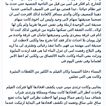
للخارج ,لم افكر فى امى من قبل من الناحية الجنسية حتى حدث ما
غير نظام حياتنا ، تبدا قصتى مع امى فى الصيف الماضى عندما
ذهبنا للمصيف وكان والدى مسافر كالعادة لذلك اقترحت امى ان
تصحبنا صديقتها سهام لانى وحيد وليس لى اخوة،كانت سهام
صديقة امى الوحيدة ارملة وفى نفس عمرها تقريبا ولم يكن لها
اولاد...كانت الشقة التى نسكنها مكونة من غرفتين لذلك كنت انا
انام فى غرفة بمفردى وامى وصديقتها تنامان فى غرفة واحدة مر
اول يومان بلا احداث تذكر فقد كنا نخرج معا ولكنى لاحظت ان
صديقة امى مهتمة بى فهى دائما تنفذ رغباتى وتشترى لى ما اريد
وفى البلاج رفضت امى ان تنزل الماء اما هى فقد ارتدت المايوة
ونزلت معى الماء وكانت دائمة الالتصاق بى ولكنى لم اعط الامر
اهتماما وفى نفس اليوم فى
المساء دخلنا السينما وكان الفيلم به الكثير من اللقطات المثيرة
وكانت هى التى تجلس
بجانبى وكانت ترتدى مينى جيب يكشف افخاذها كلها فتركت الفيلم
واخذت انظر الى افخاذها كانت بيضاء وممتلئة وترتدى شراب
شفاف مما زادهم جمالا ويبدو انها لاحظت نظراتى لانها بدات تضع
ساق على ساق وتتعمد ان تكشف افخاذها فى البداية ارتبكت عندما