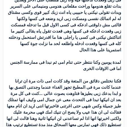
بدات تقلع هدومها وراحت مقلعانى هدومى ومنيمانى على السرير
وبدات تقولى نيكنى يا حبيبى ياه انت زبك كبير قوى وكسى مشتاق
له لم اتمالك نفسى ومسكت زبى اريد وضعه فى كسها ولكنها
قالتى مش دلوقتى ادعكه فى كسى الاول قبل ما تدخله فمسكت
زبى وقعدت ادعكه فى كسها وهى قعدت تقول ياه بقالى كتيير ما
اتناكتش نيكنى فى كسى يا راجلى هنا ما اقدرتش استحمل ودخلته
كله فى كسها وقعدت ادخله واطلعه لحد ما نزلت جوة كسها
استمرينا على هذا الحال
لمدة يومين وكنا ننتظر حتى تنام امى ثم نبدا فى ممارسة الجنس
اما فى الاوقات الخرى
فكنا نختلس دقائق من المتعة وقد كادت امى ذات مرة ان ترانا
عندما كانت مرة فى المطبخ تجهز الغداء عندما وجدتنى التصق بها
و ابدا بدعك زبى بطيزها فتاوهت بصوت عالى ...كنت فى كل مرة
بعد ان انيكها تبدا فى التحدث معى عن جمال امى وكيف انها تمتلك
طيز جميلة وكس شهى حتى اغرتنى فاخبرتها اننى اريد ان انام معها
فقالت لى ان هذا عيب ولا يصح ان تنيك امك فهى محرمة عليك
ولكنى اخبرتها انها اذا لم تساعدنى لن انيكها ثانية وهنا قالت لى انها
تستطيع ذلك فهى تمارس معها السحاق منذ مدة تستطيع ترتيب هذا