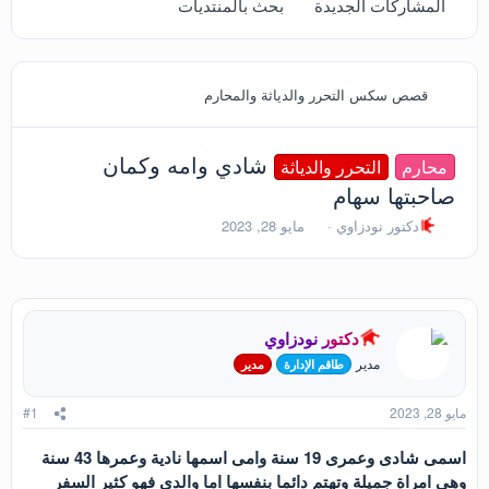
المشاركات الجديدة
بحث بالمنتديات
قصص سكس التحرر والدياثة والمحارم
شادي وامه وكمان
محارم
التحرر والدياثة
صاحبتها سهام
ب
ت
دكتور نودزاوي
مايو 28, 2023
ا
ا
د
ر
ئ
ي
ا
خ
ل
ا
دكتور نودزاوي
م
ل
و
ب
مدير
طاقم الإدارة
مدير
ض
د
و
ء
مايو 28, 2023
#1
ع
اسمى شادى وعمرى 19 سنة وامى اسمها نادية وعمرها 43 سنة
وهى امراة جميلة وتهتم دائما بنفسها اما والدى فهو كثير السفر