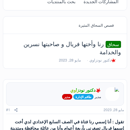
المشاركات الجديدة
بحث بالمنتديات
قصص السحاق المثيرة
رنا وأختها فريال و صاحبتها نسرين
سحاق
والخدامة
ب
ت
دكتور نودزاوي
مايو 28, 2023
ا
ا
د
ر
ئ
ي
ا
خ
ل
ا
دكتور نودزاوي
م
ل
و
ب
مدير
طاقم الإدارة
مدير
ض
د
و
ء
مايو 28, 2023
#1
ع
تقول : أنا إسمي رنا فتاة في الصف السابع الإعدادي لدي أخت
إسمها فريال تصغرني بأربعة أعوام وأنا من عائلة محافظة ومتدينة