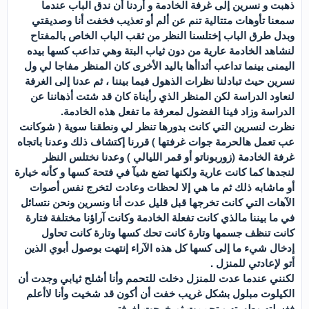
ذهبت و نسرين إلى غرفة الخادمة و أردنا أن ندق الباب عندما
سمعنا تأوهات متتالية تنم عن ألم أو تعذيب فخفت أنا وصديقتي
وبدل طرق الباب إختلسنا النظر من ثقب الباب الخاص بالمفتاح
لنشاهد الخادمة عارية من دون ثياب البتة وهي تداعب كسها بيده
اليمنى بينما تداعب أثداأها باليد الأخرى كان المنظر مفاجا لي ول
نسرين حيث تبادلنا نظرات الذهول فيما بيننا ، ثم عدنا إلى الغرفة
لنعاود الدراسة لكن المنظر الذي رأيناة كان قد شتت أذهاننا عن
الدراسة وزاد فينا الفضول لمعرفة ما تفعل هذه الخادمة.
نظرت لنسرين التي كانت بدورها تنظر لي ونطقنا سوية ( شوكانت
عب تعمل هالحرمة جوات غرفتها ) قررنا إكتشاف ذلك وعدنا باتجاه
غرفة الخادمة (زوربوناتو أو قمر الليالي ) وعدنا نختلس النظر
لنجدها كما كانت عارية ولكنها تضع شيآ في فتحة كسها و كأنه خيارة
أو ماشابه ذلك ثم ما هي إلا لحظات وعادت لتخرج نفس أصوات
الآهات التي كانت تخرجها قبل قليل عدت أنا ونسرين ونحن نتسائل
في ما بيننا مالذي كانت تفعلة الخادمة وكانت آراؤنا مختلفة فتارة
كانت تنظف جسمها وتارة كانت تحك كسها وتارة كانت تحاول
إدخال شيء ما إلى كسها كل هذه الآراء إنتهت بوصول أبوي الذين
أتو لإعادتي للمنزل .
لكنني عندما عدت للمنزل دخلت للتحمم وأنا أشلح ثيابي وجدت أن
الكيلوت مبلول بشكل غريب خفت أن أكون قد شخيت وأنا لاأعلم
فغسلته وطهرته و تحممت ثم خرجت لغرفتي .