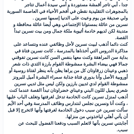
جدا ، أبي تاجر أقمشة مستوردة و أمي سيدة أعمال تتاجر
بالمجوهرات التقليدية نقطن في أفخم الأحياء في العاصمة السوربة
ولي صديقة من يوم وعيت على الدنيا إسمها نسرين .
نسرين من عائلة بمستوانا الإجتماعي وهي أيضا عائلة محافظة و
متدينة لكن لديهم خادمة أثيوبة ملكة جمال ومن بيت نسرين تبدأ
القصة.
كنت دائما أذهب لبيت نسرين لأحل وظائفي عنده ونتساعد على
مذاكرة الدروس التي أخذناها بالمدرسة ، كانت نسرين فتاة في
بداية سن المراهقة وكنت معها بنفس السن كانت نسرين تفوقني
جمالا فهي بيضاء البشرة ممشوطة القوام بارزة الثدي ذات شعر
ذهبي وعينان زرقاوتان كل من يراها يظن بأنه ينظر لفتاة روسية أو
أوروبية الأصل وأنا بدوري فتاة جذابة سمراء البشرة أميل للبرونز
ممشوطة القوام لدي ثديين بارزين ولكن ليس مثل ثديي نسرين
شعري يميل لللون البني وعيناي خضراوتان تبدأ القصة عندما كنت
أذهب لمنزل نسرين كانت الخادمة تدخل لغرفتها وتغلف الباب عليها
، وكنت أنا ونسرين نجلس لنتدارس وظائف المدرسة وفي أحد الأيم
سألت نسرين عن سبب دخول الخادمة لغرفتها وأنها لاتخرج إلا قبل
أن يأتي أهلي لياخذوني من منزلها.
أجابتني نسرين بأنها لاتعلم السبب ودفعنا الفضول للبحث عن
سبب.