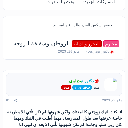
المشاركات الجديدة
بحث بالمنتديات
قصص سكس التحرر والدياثة والمحارم
الزوجان وشقيقة الزوجه
محارم
التحرر والدياثة
ب
ت
دكتور نودزاوي
مايو 28, 2023
ا
ا
د
ر
ئ
ي
ا
خ
ل
ا
دكتور نودزاوي
م
ل
و
ب
مدير
طاقم الإدارة
مدير
ض
د
و
ء
مايو 28, 2023
#1
ع
انا كنت انيك زوجتي كالمعتاد، ولكن شهوتها لم تكن تأتي الا بطريقة
خاصة عرفتها بعد طول الممارسة، مهما أطلت في النيك ومهما
كان زبي صلبا وجامدا لم تكن شهوتها تأتي الا بعد ان انهي انا