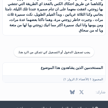
وكلتاهما عن طريق احتكاك الكس بالفخذ اي الطريقة التي تنتشي
بها زوجتي، اتفقت معهما على ان تنام سميرة عندنا تلك الليلة، نامتا
بجانبي وكنا الثلاثة عريانين ، وبدأ الفيلم الطويل، نكت سميرة ثلاث
مرات ، وجبرت خاطر زوجتي مرة، وهما ناكتا بعضهما عدة مرات،
ومن يومها وانا انيك سميرة اكثر مما انيك زوجتي ويا لها من متعة
ويا له من سحاق
يجب تسجيل الدخول أو التسجيل كي تتمكن من الرد هنا.
المستخدمين الذين يشاهدون هذا الموضوع
المجموع: 1 (الأعضاء: 0, الزوار: 1)
X
فيسبوك
Bluesky
LinkedIn
Reddit
Pinterest
Tumblr
WhatsApp
البريد الإل
شارك:
العربية
الشروط والقوانين
سياسة الخصوصية
مساعدة