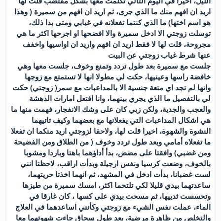
الليل، اخيرا في اليوم التالي تكلمت معها بشكل مقتضب قلت لها
اريد ان افهم منك ما الذي جرى، ثم اريد ان افهم من سميرة ( وهذا
هو اسم اختها) ما الذي كنتما تفعلانه في غيابي ومتى بدا ذلك،
توسلت زوجتي الا ادخل سميرة والا افضحها او اجرحها اكثر ما هي
مجروحة، قلت لها لا فقط اريد ان افهم واريد ان اواسيها واخفف
عنها شرط غياب زوجتي عن البيت
جلست مع سميرة بعد طول تردد وتمنع وخوف، جلست معها وهي
خافضة راسها وعينيها، حكت لي مطولا انها لا تستمتع مع زوجها
وانها لم تجد اي متعة جنسية الا بالمداعبات مع سمر( زوجتي) حكت
لي بالتفصيل ما الذي يجري بينهما، وانا افتعل امارات الدهشة
والعجب والجدية، ولكن زبي كان على وشك الانفجار، فهمت منها ما
هي اشكال المداعبات التي يفعلانها مع بعضهما وكيف تاتيهما
النشوة والشهوة، اخيرا قلت لها، ولاحقا لزوجتي اريد منكما ان تفعلا
ما تفعلاه أمامي وبعد طول تردد وخوف ( من الطلاق ومن الفضيحة
ومن غضبي) وافقتا على مضض، بدأ أداؤهما باهتا وباردا ومشوبا
بالخوف، وضعت كرسيا ونفس ارجيلة وبدأت اراقب، لاحظتا انني
لست غضبانا، بدأت ادخل في المشهد، ثم انهما اخذتا حريتهما،
ساعدتهما بيدي قليلا لكي تلتحما اكثر، امسك سميرة من طيزها
وتحسست ثدييها، ثم مسحت بيدي على كسها ، كان غارقا في
الماء، عملت نفس الشيء مع زوجتي وكأنني اساعدهما في العلاج
والتخلص من ظاهرة مرضية، بعد طول سحاق جاءت شهوتهما معا