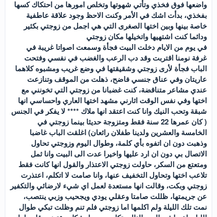
واضعها فوق فخذي وتأتي شهوتها وتخلص امورها من احتكاك كسها
بفخذي، بدأت اشك في الأمر وكنت الاحظ وجود علاقة عاطفية
خاصة بينها وبين اختها الصغرى التي هي اجمل من زوجتي بكثير
ودائما كنت اشتهيها واتخيلها مكان زوجتي
في يوم من الايام دخلت البيت فجأة وسمعت اصواتا غريبة في
غرفة نومنا اقتربت وقد دب الرعب والغضب في نفسي وفتحت
الباب فجأة لأرى زوجتي وشقيقتها في وضع غريب ومشبوه كلاهما
عاريتان وفي عناق جنسي فاضح، ذهلت من الموقف وتنازعت
عندي مشاعر متناقضة، كنت غضبانا من زوجتي التي تخونني مع
اختها وفي نفس الوقت اثارني مشهد اختها العاري واحساسي انها
شبقة وتحب النيك وانا كنت اعتقد انها ملاك **** لا يفكر في الجنس
( كان عمرها 22 سنة فقط ومتزوجة حديثا بينما زوجتي في
الخامسة والعشرين ولدينا طفلان رائعان) اغلقت الباب غاضبا
وذهبت دون ان اتفوه بأي كلمة، وطوال اليوم وزوجتي تحاول
الاتصال بي دون ان ارد عليها واخيرا عدت الى البيت وانا ثمل
ومتعتع من السكر، حاولت زوجتي الاعتذار والقول انها كانت فقط
تلاعب اختها وتحاول التخفيف عنها، وانا صامت لا اتكلم، اعتذرت
زوجتي وبكت، وقالت انها مستعدة لعمل اي شيء لارضائي والتكفير
عن جريمتها، ظللت صامتا وعقلي يودي ويجحيب وزبي ينتصب،
نمت تلك الليلة ولم اكلمها اما زوجتي فلم تنم وظلت تبكي طوال