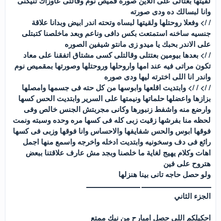
لقيتها بعتالى على اللاين صورة قميص نوم وقالتى عاوزاك تنيكنى
وانا لبسالك ده ودى صورته
/ /> وفعلا روحتلها ولقيتها لبساه وتحته اندر ابيض وبدانا علاقة
جنسيه ساخنه استمتعت بكس دافى وناعم وبعد ماخلصنا كتبتلى
على الاندر بحبك يا ميدو زى مانتو شيفين الصوره
/ /> بعدها بيومين بعتتلى وقالتلى كسى مشتاق اتفقنا على معاد
تكون مراتى فيه عند امها واروحلها وروحتلها وصورتها بمقميص نوم
واندر انا اللى اخترته ليها ودى صوره
/ /> / /> وابتديت اقلعها وابوسها من كل حته فى جسمها وامصلها
بزازها واعضلها حلماتها ونيمتها على السرير وابتديت الحس كسها
وارضع منه واشفط زنبورها وكانى مجربتش الجنس خالص وفى
لحظه منا بفرشها زقيت زبى كله فى كسها مره وحده وسبته ونمت
فوقها ابوس والحس شفايفها والاحساس وانا فوقها وزبى فى كسها
رائع فى دف وسخونيه وابتديت ادخله واخرجه واسمع منها اجمل
اهات وكلام يهيج لغاية ما خلصنا وبجد مش عارف علاقتنا ببعض
هتروح على فين
ولو حصل حاجه تانى بينا هنزلها
ـــــــــــــــــــــــــــــــــــ ـــــــــــــــــــــــــــ
الجزء الثاني
احكيلكم اللى حصل امبارح من نيك ممتع