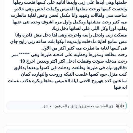
حلمتها وهى ايدها على زبى وايدها اتانيه على كسها فتحت رجلها
ولحست كسها ورحت مقلعها القميص وكملت لحس وهى خلاص
ساحت منى واهااات وتنهيد وانا مكمل لحس وعض لغاية مانطرت
ميه كتير رحت منشفها ومكمل واول مره اشوف وحده ننى عنيها
يقلب لورا وكل اللى على لسانها دخل زبك
مسكت زبى وادخل راسه واخرجه وهى اها دخل مش قادره وانا
مش سامع لغاية مادخلت وابتديت انيكها تلت ساعه زبى رايح جاى
فى كسها لغاية ما نطرت ميه كتير اكتر من الاول
رحت مطلعه ومدورها وحطيته على فتحته طيزها وهى ****** نمر
رحت مدخله صوتت وفضلت ادخل اكتر اكتر وبعدين اخرج 10
دقاقيق نيك فى طيزها وطلعت ودخلت فى كسها وبعدها بدقايق
كنت منزل جوه كسها خلصت النيكه وروحت والنهارده كمان
ساعتين كده ههروح اقضى ليلة الخميس معاها وبكره هكتب عملت
ايه فيها
__________________
لؤي الماجدي
،
محمدزيزوالزئبق
و
الفرعون العاشق
ا
ل
ت
ف
ا
ع