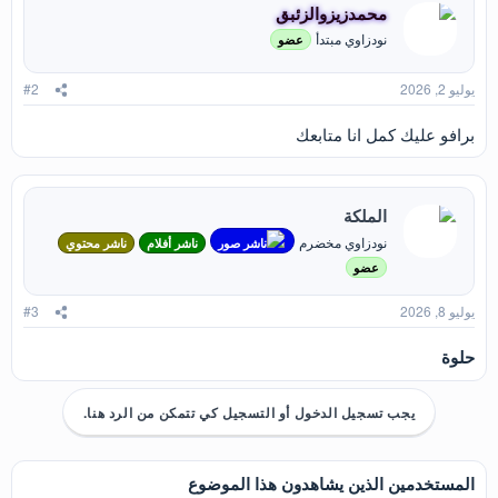
محمدزيزوالزئبق
ل
ا
نودزاوي مبتدأ
عضو
ت
:
يوليو 2, 2026
#2
برافو عليك كمل انا متابعك
الملكة
نودزاوي مخضرم
ناشر صور
ناشر أفلام
ناشر محتوي
عضو
يوليو 8, 2026
#3
حلوة
يجب تسجيل الدخول أو التسجيل كي تتمكن من الرد هنا.
المستخدمين الذين يشاهدون هذا الموضوع