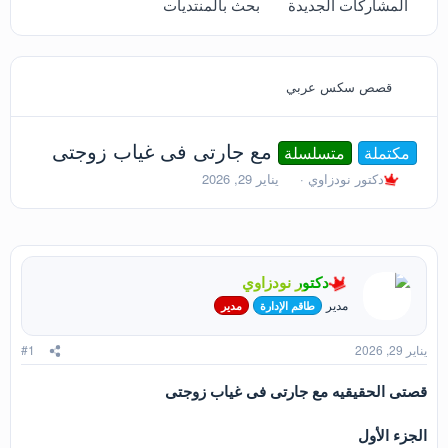
المشاركات الجديدة
بحث بالمنتديات
قصص سكس عربي
مع جارتى فى غياب زوجتى
مكتملة
متسلسلة
ب
ت
دكتور نودزاوي
يناير 29, 2026
ا
ا
د
ر
ئ
ي
ا
خ
ل
ا
دكتور نودزاوي
م
ل
و
ب
مدير
طاقم الإدارة
مدير
ض
د
و
ء
يناير 29, 2026
#1
ع
قصتى الحقيقيه مع جارتى فى غياب زوجتى
الجزء الأول