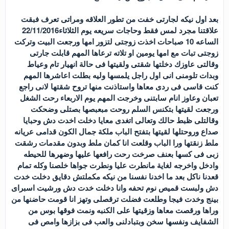
بعد اول نيكه لجارتى خفت من تطور العلاقه ومراتى تعرف فبقت
علاقتنا مجرد لمس فقط وحاجات سريعه يوم الثلاثاء22/11/2016
الساعه 10 صباحات اخذت زوجتى لتزور امها ورجعت البيت وتركت
زوجتى تبات مع امها يومين او تلاته ترعاها المهم قابلت جارتى
وقالتى عاوزك دخلتها شقتى ولقيتها فى حالة انهيار تام وعياط
وبدات تلومنى انى اول راجل يلمسها وليه بطلت اعاشرها المهم
كنت قاسى فى ردى معاها واستاذنت منها تروح شقتها لانى راجع
تعبان وعاوز انام سابتنى وخرجت المهم يوم الاربعاء رحت الشغل
ورجعت لقيتها بتكنس السلم روحت مبعبصها بصتلى وضحكت
وقالتلى ظبط حالك وتعالى اتغدى معايا دخلت اخدت دش وحبايا
صداع وروحتلها لقيتها بتفتح الباب ملكة جمال الكون قدامى عريانه
ملط زنقتها ورا الباب وقلعت انا كمان ملط وبدون مقدمات رشقت
زبى فى كسها بعنف صرخت رحت رافعها عليها وضهرها للحيطه
وادخل واخرجه لغاية مانطرت عليا ونطرت جواها خلصنا وكله تمام
قعدنا ناكل بعد ما اخدنا نفسنا من نيكه مكملتش دقايق دخلت خدت
دش ولبست قميص نوم تحفه وانا دخلت خدت دش ورشيت اسبراى
بينج وخدت فيجا وطلعت فضلت ترقصلى وتهز انا قومت حاضنها من
وراها ورقصت معاها وزقيتها على الكنبه ونمت فوقها بوس من
الشفايف ونفسها سخن وبتبادلنى والعب فى بزازها وامص فى