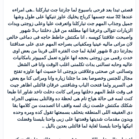
قصتى تبدا بعد فرحى باسبوع لما جارتنا جت تباركلنا ..هى امراءه
عندها 32 سنه جسمها كرباج يخليك عاوز تنيكها على طول وشها
جميل وجذاب المهم جت تباركلنا واتعرفت عليا وعلى زوجتى وبدات
الزيارات تتوالى وعرفنا انها مطلقه من قبل دخلتنا ب3 شهور
واصبحت علاقتنا كويسه ، انا مكنتش حاطط حاجه فى دماغى خالص
لان مراتى ماليه عينيا ومكفيانى بصراحه المهم عدى على صداقتنا
بجارتنا دى 8 شهور لغاية لما جت الفتره اللى قربنا من بعض اوى
خدت رقمى من زوجتى بحجه انها عاوزه تعمل كمبيوتر بامكانيات
عاليه وحابه تسالنى بدات تكلمنى اغلب الوقت وانا فى الشغل
وتسالنى عن صحتى وعلاقتى بزوجتى انا حسيت انها عاوزه تفتح
مجال للجنس وخصوصا بعد ما جتلنا زياره وانا ومراتى كنا مع بعض
فى السرير ولما فتحت الباب وشافتنى عرقان قالتلى اظاهر جيت
فى وقت غلط المهم دخلتها ومراتى كانت دخلت تاخد شاور انا طبعا
كنت لسه فى حالة هياج تام هى لحظة ده وقالتلى بمنتهى الجراه
شكلك مكنتش خلصت زبك لسه واقف انا اتصدمت من كلامها بقا
دى العفيفه اللى المنطقه بتحلف بسمعتها تقول كده ومره وحده
وبدون مقدمات شديتها وقعدتها على زبى واحنا بلبسنا وفضلت
انيكها واحنا بلبسنا لغاية لما قالتلى بعدين باليل ..