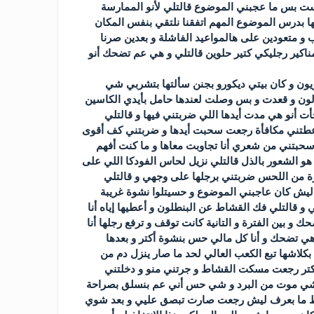
ست بس ما عجبني الموضوع قالتلي لأنو الممارسة
ها بدرس الموضوع المهم اتفقنا نلتقي بنفس المكان
لأنو نحنا عرب و متعودين على هالمواعيد الفاشلة و بعدين صرنا
مناكير رجليكي كتير حلوين قالتلي و هي عم تضحك أنو
فزيون و كان بيتي ديكورو بجنن سألتها بتشربي شي
على الكنباية الحمراء بالصالون و قعدت و بس وصلت لعندها حامل بأيدي الكاسين
 أنو هي مدت أيدها اللي ضربتني فيها و قالتلي
ا عطتني مكافأة رجعت سحبت أيدها و ضربتني كف أقوى
سحبتني من شعري أنا تجاوبت معاها و ما كنت أفهم
 الشعور بالذل قالتلي نزيل لحاس الفودكا اللي على
رة من اللحس ضربتني برجلها على وجهي و قالتلي
ف ليش كان عاجبني الموضوع و حسيتلوا نشوة غريبة
و قالتلي فك القشاط عن البنطلون و أعطيها إياه أنا
بين الفترة و التانية كانت توقف و ترفع رجلها أنا
ي تضحك و أنا كل مالي حس بنشوة أكتر و بعدها
شها تبع الكعب العالي لحد ما صار ينزل دم من
كتر رجعت مسكت القشاط و جرتني منو و دخلتني
 شي موت من البرد و شي حس أني عم بنسلق بصراحة
ط ما بعرف ليش رجعت صارت تبصق عليي و بعد شوي