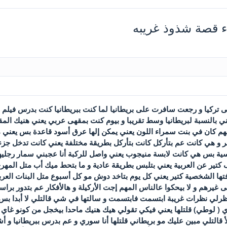
ء قصة شذوذ غريبه
سافرت على تركيا و رجعت سافرت على بريطانيا لما كنت ببريطانيا كنت بدرس في
ني بالنسبة لبريطانيا وسط تقريبا و بيوم كنت بمقهى عربي يعني هنيك الم
مهم كان في بنت سمراء اللون يعني يمكن إلها عرق أسود قاعدة بس يعني من 
 و هي كانت عم بتأركل كانت بتأركل بطريقة مختلفة يعني كانت تدخل جزء كب
سية بس هي كانت لابسة منيجوب يعني واصل للركبة أنا عجبني سمار رجليها
ف كتير عن العربية يعني بتلبس بطريقة عادية و ما بتحط ميك أب متل المهرج
فتها الشخصية كتير يعني كل يوم بتاخد دوش مو كل أسبوع متل البنات العرب
لى غيرهم و لا بيحكوا عالناس المهم إجت الأركيلة و هالأفكار عم بتدور بر
ظرلي نظرات غريبة ابتسمت فابتسمت و سالتها في شي قالتلي لا أبدا بس 
اي ( لوطي) قلتلها يعني فيكي تقولي هيك هنيك ماحدا بيخجل من كونو غاي 
 قالتلي مبين عليك مو بريطاني قلتلها أنا سوري و عم بدرس ببريطانيا و أ