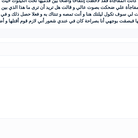
كانت المفاجأة فقد لاحظت إنتفاخا واضحا بين قدميها تحت الكيلوت حيث ك
لمفاجأة علي ضحكت بصوت عالي و قالت هل تريد أن ترى ما هذا الذي بين 
لي سوف تكول ليلتك هنا و أنت تمصه و تنتاك به و فعلا حصل ذلك و في 
ا فبصقت بوجهي أنا بصراحة كان في عندي شعور أني لازم قوم أقتلها و 