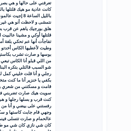
تعرفني على حالها و هي بصرا
كانت عادية مو هيك قلتلها ب
نتمشى و لاحظت أنو هي غيرت م
هلق بورجيك ياهم عن قرب ب
قلتلها أوكي و مشينا عالبيت 
وطيت لأعطيها الكاس أخدتو م
بوسها و صارت تشرب بكاستها
من اللي قبلو أنا الكاس تبع
شو السبب قالتلي بتكره الب
رجلي و أنا قلت خليني كمل ل
بكفي يا خنزير أنا ما كنت مت
قامت و مسكتني من شعري و قال
سويت هيك صارت تضربني فيه و
كنت قرب و بسلها رجلها و ه
رفستني على بيضي و أنا من 
وجهي قام جابت كاستها و سك
عالحمام و صارت تتسلى فيني
كان شي نازي كان شي مو طب