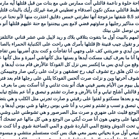
حة حلوة و ناعمة قالتلي أنت ممارس شي مع بنات من قبل قلتلها أيه مار
الظبط قالتلي ممكن نكون أصدقاء و تعطيني فرصة غيرلك رأيك بالبنات قلتل
بالليل الساعة 8 إجيت عالموعد 8.5 شفتها مزعوجة أنها نطرتني خمس دقايق اعتذرت منها 
ناكير رجليها و ساوتهم فضي لامع بس بيجننوا مع حنة عليهم قلتلها أنو 
س نوصل على بيتك
المهم بالبيت أول ما بتفوت بتلاقي بلاك و ريد لايبل شي عشر قناني عالتل
تفاجأت أنها عم تحكي بلغة أمر و تقول جيب قنينة jb قلتلها بأمرك هي راحت 
ن أيدي و ضربتني كف على وجهي أنا تفاجأت و كنت بدي أضربها بس تفاجأت
 أنا ما بعرف كيف مسكت أيدها و بستها متل كأنهاشي أميرة و متل كأنه
ي وقع من أيدي بس ما إنكسر بس نزل كل الفودكا عالأرض قام مدت أيدها و 
نات لكن هلق رح تشوف كيف رح تعشقهن و نزلت على ركبي صار وجييمكن هو
شوف آخرتها وين و نزلت صرت ألحس الفودكا يللي على رجلها قام بعد فت
خيل بيوم من الأيام يصير فيني هيك أنو بنت تذلني و أنا أسكت بس ما بعر
تلي أشلح تيابي و أنا بالأرض و صارت تشتم و تبصق و أنا عم بشلح تيابي 
 بعدها مسكتو و لفتوا على رقبتي و صارت تجرني متل الكلب و هي بتضحك و 
ي تبصق و تسب و تشتم و تضرب و أنا شي بوس رجلها و شي بوس أيدها و ه
الوجع قلبت على ضهري و صرت متل الصرصور و هي تشوطني على وشي بكلا
بتها على وجهي هون أنا صرت أبكي من الوجع و هي كل مالها عم تضحك أ
 تحت الدوش وتفتح المي الباردة شوي و المي الساخنة شوي و أنا كنت
يعي أول مرة بحياتي بصير معي هيك بس كنت مستسلم منتشي و مبسو