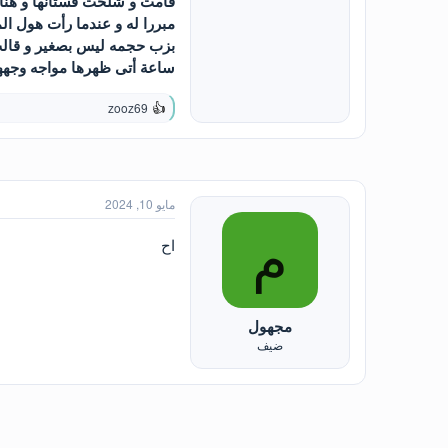
قامت و شلحت فستانها و هنا 
مبررا له و عندما رأت هول ا
بزب حجمه ليس بصغير و قالت 
ساعة أتى ظهرها مواجه وجهه
zooz69
ا
ل
ت
ف
ا
ع
مايو 10, 2024
ل
ا
م
ت
اح
:
مجهول
ضيف