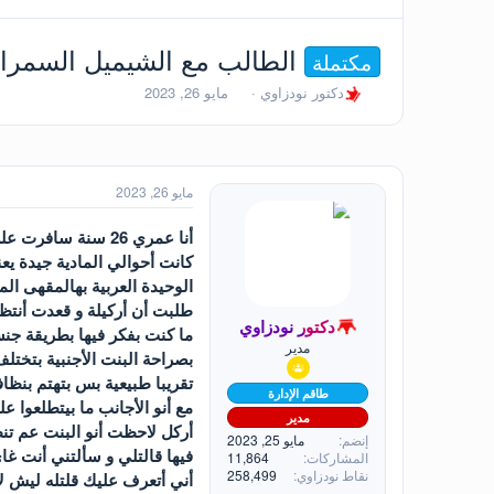
الطالب مع الشيميل السمرا
مكتملة
ب
ت
دكتور نودزاوي
مايو 26, 2023
ا
ا
د
ر
ئ
ي
ا
خ
ل
ا
مايو 26, 2023
م
ل
و
ب
أنا عمري 26 سنة 
ض
د
كانت أحوالي المادية جيدة يع
و
ء
الوحيدة العربية بهالمقهى ال
ع
طلبت أن أركيلة و قعدت أنتظر
دكتور نودزاوي
ما كنت بفكر فيها بطريقة جن
مدير
بصراحة البنت الأجنبية بتختل
تقريبا طبيعية بس بتهتم بنظا
طاقم الإدارة
مع أنو الأجانب ما بيتطلعوا ع
مدير
أركل لاحظت أنو البنت عم تن
إنضم
مايو 25, 2023
فيها قالتلي و سألتني أنت غ
المشاركات
11,864
نقاط نودزاوي
258,499
أني أتعرف عليك قلتله ليش لأ