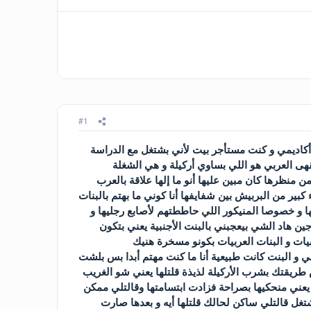
#1
لم أكاديمي و كنت مستأجر بيت لأني بشتغل مع الدراسة
قهى العربي هو اللي بساوي أركيلة و هي الشغلة
منظرها كان مبين عليها أنو ما إلها علاقة بالعرب
ير من البربيش بين شفايفها أنا كوني ما بهتم بالبنات
 و خصوصا المنيكور اللي حاططتهم لأصابع رجليها و
ين هاد الشي بيعجبني بالبنت الأجنبية يعني بتكون
يات و البنات العربيات بكونو مسخرة هنيك
اسي و البنت كانت طبيعية أنا ما كنت مهتم أبدا بس بلشت
طريقتك بشرب الأركيلة لذيذة قلتلها يعني شو الغريب
يعني منحكيها بصراحة فزادت ابتسامتها وقالتلي ممكن
شتغل قالتلي ساكن لحالك قلتلها أيه و بعدها صارت