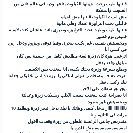
قلتلها طيب رحت اجيبلها الكيلوت بتاعها ودية فى عالم تانى من
الصويت والمنيكة
مش لقيت الكيلوت قلتلها مش لقياة
قالتلى تحت الترابيزة عندك وطى هاتية
قلتلها طيب وطيت تحت الترابيزة وطيزى بانت علشان كنت لابسة
قميص نوم قصير
ومحسيتش بنفسى غير بكلب بيجرى وفط فوقى وبيزوم ودخل زبرة
فى كسى انا
اترعبت هوة كان زبرة لسة مطلعش كامل من جسمة بس كان
مبلول وقعد يدخل
ويطلع بسرعة وزبرة يحتك بكسى انا سخنت بس اتكسفت
لقيت عفاف بتضحك ز تقولى اتناكى يا لبوة دة انتى تلاقيكى جعانة
نيك وكسى قفل
تيجر هيبسطك على الاخر
انا بصراحة كنت سخنت سيبت الكلب ومسكت زبرة وعدلتة
ومحسيتش غير بعمود
نااااااااااااااار يدخل كسى وهاتك يا نيك يدخل تيجر زبرة ويطلعة 10
مرات فى الثانية وانا
مقدرتش جاتنى الرعشة علطول من زبرة وقعدت ااقول
اةةةةةةةةةةةةة مش قادرة يا