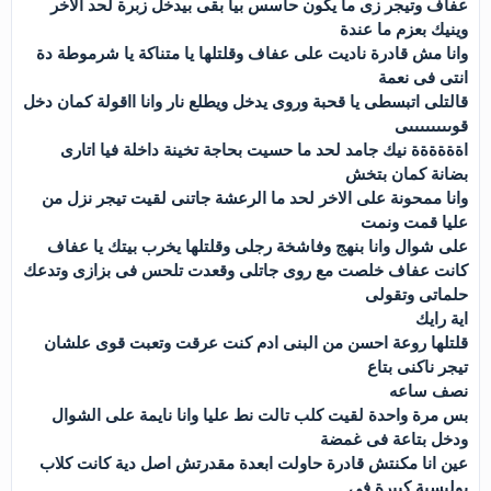
عفاف وتيجر زى ما يكون حاسس بيا بقى بيدخل زبرة لحد الاخر
وينيك بعزم ما عندة
وانا مش قادرة ناديت على عفاف وقلتلها يا متناكة يا شرموطة دة
انتى فى نعمة
قالتلى اتبسطى يا قحبة وروى يدخل ويطلع نار وانا ااقولة كمان دخل
قوىىىىىىىىى
اةةةةةة نيك جامد لحد ما حسيت بحاجة تخينة داخلة فيا اتارى
بضانة كمان بتخش
وانا ممحونة على الاخر لحد ما الرعشة جاتنى لقيت تيجر نزل من
عليا قمت ونمت
على شوال وانا بنهج وفاشخة رجلى وقلتلها يخرب بيتك يا عفاف
كانت عفاف خلصت مع روى جاتلى وقعدت تلحس فى بزازى وتدعك
حلماتى وتقولى
اية رايك
قلتلها روعة احسن من البنى ادم كنت عرقت وتعبت قوى علشان
تيجر ناكنى بتاع
نصف ساعه
بس مرة واحدة لقيت كلب تالت نط عليا وانا نايمة على الشوال
ودخل بتاعة فى غمضة
عين انا مكنتش قادرة حاولت ابعدة مقدرتش اصل دية كانت كلاب
بوليسية كبيرة فى