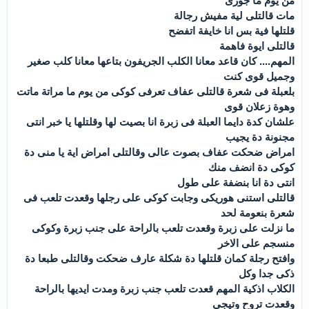
من يوم ما جوزى
مات قالتلى لية مفيش رجالة
قلتلها فية بس انا خايفة اتفضح
قالتلى ايوة فاهمة
المهم.... كان قاعد معانا الكلب الجريفون بتاعها معانا كلب صغير
وجميل قوى كنت
بلعبلة فى شعرة قالتلى عفاف تعرفى كوكى من يوم ما مراتة ماتت
وهوة زعلان قوى
علشان كدة دايما العبلة فى زبرة انا بصيت لها وقلتلها يا خبر انتى
مجنونة دة يجيب
امراض ضحكت عفاف بصوت عالى وقالتلى امراض اية يا منى دة
كوكى دة انضف منك
انتى دة انا بنضفة على طول
قالتلى استنى هوريكى وجابت كوكى على رجلها وقعدت تلعب فى
شعرة بنعومة لحد
ما نزلت على زبرة وقعدت تلعب بالراحة على جنب زبرة وكوكى
منسجم على الاخر
وافتح رجلة كمان قلتلها دة شكلة عارف ضحكت وقالتلى طبعا دة
ذكى جدا وكل
الكلاب اذكية المهم قعدت تلعب جنب زبرة ومدت ايديها بالراحة
وقعدت تروح وتيجى