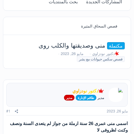
المشاركات الجديدة
بحث بالمنتديات
قصص السحاق المثيرة
منى وصديقتها والكلب روى
مكتملة
ب
ت
ا
دكتور نودزاوي
مايو 26, 2023
ا
ا
ل
قصص سكس حيوانات مع بشر
د
ر
و
ئ
ي
س
ا
خ
و
ل
ا
م
م
ل
دكتور نودزاوي
و
ب
ض
د
مدير
طاقم الإدارة
مدير
و
ء
ع
مايو 26, 2023
#1
اسمى منى عمرى 26 سنة ارملة من جواز لم يتعدى السنة ونصف
وكنت لظروفى لا