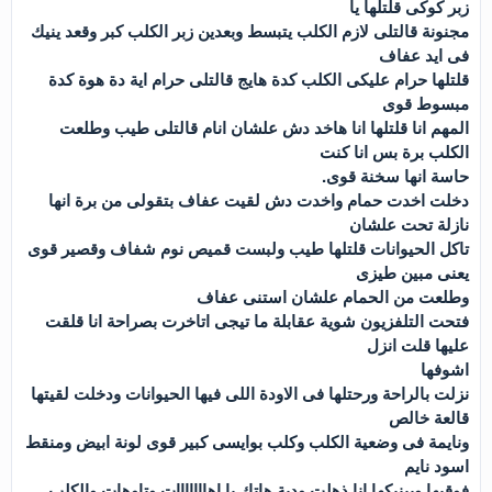
زبر كوكى قلتلها يا
مجنونة قالتلى لازم الكلب يتبسط وبعدين زبر الكلب كبر وقعد ينيك
فى ايد عفاف
قلتلها حرام عليكى الكلب كدة هايج قالتلى حرام اية دة هوة كدة
مبسوط قوى
المهم انا قلتلها انا هاخد دش علشان انام قالتلى طيب وطلعت
الكلب برة بس انا كنت
حاسة انها سخنة قوى.
دخلت اخدت حمام واخدت دش لقيت عفاف بتقولى من برة انها
نازلة تحت علشان
تاكل الحيوانات قلتلها طيب ولبست قميص نوم شفاف وقصير قوى
يعنى مبين طيزى
وطلعت من الحمام علشان استنى عفاف
فتحت التلفزيون شوية عقابلة ما تيجى اتاخرت بصراحة انا قلقت
عليها قلت انزل
اشوفها
نزلت بالراحة ورحتلها فى الاودة اللى فيها الحيوانات ودخلت لقيتها
قالعة خالص
ونايمة فى وضعية الكلب وكلب بوايسى كبير قوى لونة ابيض ومنقط
اسود نايم
فوقيها وبينيكها انا ذهلت ودية هاتك يا اهااااااات وتاوهات والكلب