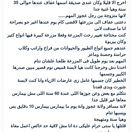
اخرج الا قليلا وكان عندى صديقة اسمها عفاف عندها حوالى 35
سنة وهيا غنية جدا
لانها متزوجة من رجل عجوز المهم......
دعتنى عفاف الى مزرعتها لاقضى كام يوم عندها اغير جو بصراحة
انا ما صدقت لانى
كنت محتاجة تغيير رحت المزرعة وفعلا مزرعة كبيرة فيها انواع كتير
وكان بيربوة
عندهم جميع انواع الطيور والحيوانات من فراخ وارانب وكلاب
حراسة وحصنة وماعز
المهم بعد يوم طويل فى المزرعة طلعنا علشان ننام
اخدنا دش وخرجنا كانت هيا لابسة قميص نوم قصير مبين صدرها
الكبير وجسمها
الخطير كان جسمها عامل زى عارضات الازياء وانا كنت لابسة
شورت وبدى قعدنا
نتكلم مع بعض وعن جوزها اللى عندة 60 سنة اللى مش بيمارس
معاها غير قليل جدا
لانة مسافر ولانة عجوز وانة يوم ما بيمارس بيمارس 10 دقايق بس
ويسبها تنام
وهيا سنة ومتهيجة
قلتلها يا ستى حرام عليكى دة انا مش لاقية حد خالص اعمل معاة