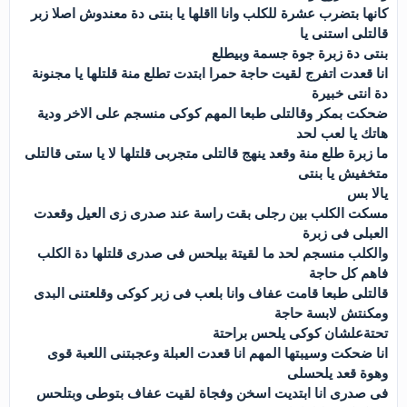
كانها بتضرب عشرة للكلب وانا ااقلها يا بنتى دة معندوش اصلا زبر
قالتلى استنى يا
بنتى دة زبرة جوة جسمة وبيطلع
انا قعدت اتفرج لقيت حاجة حمرا ابتدت تطلع منة قلتلها يا مجنونة
دة انتى خبيرة
ضحكت بمكر وقالتلى طبعا المهم كوكى منسجم على الاخر ودية
هاتك يا لعب لحد
ما زبرة طلع منة وقعد ينهج قالتلى متجربى قلتلها لا يا ستى قالتلى
متخفيش يا بنتى
يالا بس
مسكت الكلب بين رجلى بقت راسة عند صدرى زى العيل وقعدت
العبلى فى زبرة
والكلب منسجم لحد ما لقيتة بيلحس فى صدرى قلتلها دة الكلب
فاهم كل حاجة
قالتلى طبعا قامت عفاف وانا بلعب فى زبر كوكى وقلعتنى البدى
ومكنتش لابسة حاجة
تحتةعلشان كوكى يلحس براحتة
انا ضحكت وسيبتها المهم انا قعدت العبلة وعجبتنى اللعبة قوى
وهوة قعد يلحسلى
فى صدرى انا ابتديت اسخن وفجاة لقيت عفاف بتوطى وبتلحس