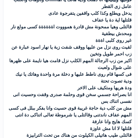
عامل زى القطر
يدخل ويطلع وكذا كلب واقفين يتفرجوة عادى
قلتلها اية دة يا عفاف
قالتلى وهيا ممحونة مش قادرة هموووت اةةةةةة كسى مولع نار
ومحدش بيطفية
غير روى كلبى اةةة
لقيت روى نزل من عليها ووقف شفت زبة يا نهار اسود عبارة عن
زب احمر طويل وتخين
اكبر من زب الرجالة المهم الكلب نزل قامت هيا نايمة على ظهرها
على شوال ولعبت
فى كسها قام روى ناطط عليها و دخلة مرة واحدة وهاتك يا نيك
ودية تصوت تحتة
ودة هريها ومتكيف على الاخر
انا بصراحة جسمي سخن قوى وحلمة صدرى وقفت وحسيت انى
نفسى اتناك بس
مش من كلب دية حاجة غريبة قوى حسيت وانا بفكر ببلل فى كسى
المهم عفاف ناندتنى وقالتلى يا شرموطة تعالى اتناكى دة انتى
كسك هايج وانا عارفة
قلتلها لا انا مش عاوزة
قالتلى طيب هاتيلى الكيلوت من هناك من تحت الترابيزة