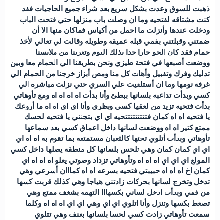
ذهبت للسوق وعدت بشكل سريع بعد شراء جميع الحاجيات فقد
كنت مشتاقه لفتحيه وما ان وصلت باب منزلها حتي فتحت الباب
ودخلت عندها وأنزلت ما احمل من أكياس فماكان منها الا أن
ضمتني وقبلتني بفمي قبله عميقه وطويله وقالت لي تعالي لأخذ
حمام فقد كان الجو حارا جدا بذلك اليوم وتعرينا من ملابسنا
ووضعت أصبعها في فتحة طيزي ونحن بطريقنا الي الحمام معا وبين
تدليك وفرك وتقبيل وأهات كل منا ومص أبزاز خرجنا من الحمام الي
غرفة نومها وما ان أستلقيت علي السري حتي نزلت مباشره الي
كسي وبدأت تداعبه بلسانها ببطئ وأنا بدأت اه اه اه اه ومع تأوهاتي
بدأت فتحيه تزيد من لعقها كسي وبظري وأنا اي اي اه اه ما أروعك
يا فتحيه اه اه كمان فتتتتتتتتتحيه اي اي بتجنني يا فتحيه لحسك
ممتع كتير اه اه ووضعت لسانها داخل اعماق كسي بعد سماعها
تأوهاتي وبدأت أتلوي تحتها كالثعبان مستمتعه بما تقوم به اه اه اي
اي اي كمان كمان وهي تلحس بلسانها كل منطقه يصلها داخل كسي
المولع اي اي اي اه اه اه وتأوهاتي تزداد وصوتي يعلو اه اه اه اي
كمان اخ اه اه اه حبيبتي فتحيه بسرعه اه اه كمااان أسرعي وهي
تدخل وتخرج لسانها بحركات زادتني هياجا وهي كذلك قربت كسها
من فمي وبدأت ادخل لساني بكسهااا التهمه بشغف ممتع وهي
تصعط بكسها وتنزل وأنا اتلوي اي اي وهي اي اي اه اه اه وكلما
سمعت تأوهاتي زادت كسي لحسا بلسانها بعنف وهي تتلوي