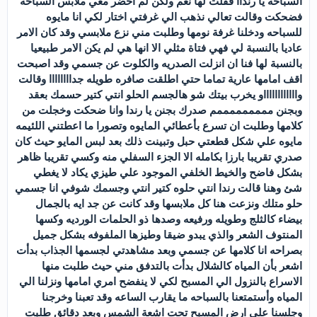
السباحه يا رنداا فقلت لها نعم ولكن لم احضر معي ملابس السباحه
فضحكت وقالت تعالي نذهب الي غرفتي اختار لكي انا مايوه
للسباحه ودخلنا غرفة نومها وطلبت مني نزع ملابسي وقد كان الامر
عاديا بالنسبة لي فهي فتاة مثلي الا انها هي لم يكن الامر طبيعيا
بالنسبة لها فنا ان انزلت الصدريه والكلوت عن جسمي وقد اصبحت
اقف امامها عارية تماما حتي اطلقت صافره طويله جداااااااا وقالت
وااااااااااااو يخرب بيتك شو هالجسم الحلو انتي كتير حسمك بعقد
وبجنن مممممممممم صدرك بجنن يا رندا وانا ضحكت وخجلت من
كلامها وطلبت ان تسرع بأعطائي المايوه وتصورا ما اعطتني اللئيمه
مايوه علي شكل قطعتي حبل وتبينت ذلك بعد لبس المايو حيث كان
صدري تقريبا بارزا بكامله الا الجزء السفلي منه وكسي تقريبا ظاهر
بشكل فاضح والخيط الخلفي الموجود علي طيزي يكاد لا يغطي
شئ وهنا قالت رندا انتي حلوه كتير انتي وجسمك شوفي انا جسمي
حلو متلك ونزعت هنا كل ملابسها وقد كانت عن جد ايه بالجمال
بيضاء كالثلج وطويله ورفيعه وصدها ذو الحلمات الورديه وكسها
المنتوف الشعر والذي يبدو ضيقا وطيزها الملفوفه بشكل جميل
بصراحه انا كلامها عن جسمي وبعد مشاهدتي لجسمها الجذاب بدأت
اشعر بأن المياه كالشلال بدأت بالتدفق مني حيث طلبت منها
الاسراع بالنزول الي المسبح لكي لا ينفضح امري امامها ونزلنا الي
المياه وأستمتعنا بالسباحه ما يقارب الساعه وقد تعبنا وخرجنا
وجلسنا علي ارض المسبح تحت اشعة الشمس وبعد دقائق طلبت