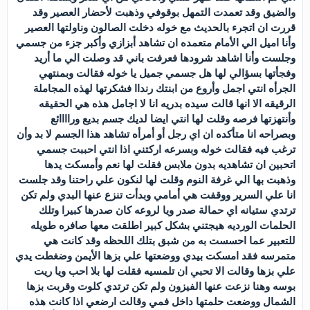
والضيق وقد تعمدت التمهل بوقوفي وذهبت لأحضار العصير وقد
قررت ان اتجرء بالحديث مع خوله دخلت الصالون وناولتها العصير
وأنا اميل الي الأمام متعمده ان تشاهد أبزازي وأكبر جزء من جسمي
وجلست وأنا اشاهد شرودها فعرفت باني قد وصلت الي ما أريد
وفجأتها بسؤالي لها هل جسمي جميل يا خوله فقالت وبمنتهي
الجرأه انتي اجمل وأروع من ابنتك رنداا فشكرتها لهذه المجاملة
الرقيقه الا انها قالت سيده بدريه انا لا اجامل هذه هي الحقيقه
وأنتهزتها فرصه وقلت لها انتي ايضا لديك جسم بديع وراااائع
وبصراحه انا متأكده ان اي رجل أو أمرأه تشاهد هذا الجسم لا بد وأن
ترغب فيه فقالت خوله وبسرعه اركتني اذا انتي احببت جسمي
اتحبين ان تشاهديه بدون ملابس فقلت لها نعم وأمسكت يدها
وذهبت بها الي غرفة النوم وقلت لها لنكون علي راحتنا وقد جلست
انا علي السرير ووقفت هي أمامي وبدأت تنزع عنها البدي ولم تكن
ترتدي ستيانه اي حمالة صدر ويا لروعه كان صدرها كبيرا وتلك
الحلمات الورديه هيجتني بشكل كبير اطلقت معها صافره طويله
للتعبير عما احسست به من شبق بتلك اللحظه وقد كانت هي
متمرسه فقد امسكت بيدي ووضعتها علي بزها الأيمن وضغطت يدي
علي بزها وقالت الا تحبي ان تلمسيه فقلت لها بلا احب ويا ريت
بوسه وهنا نزعت عنها الفيزون ولم تكن ترتدي كلوت وقربت بزها
الشمال ووضعت حلمتها داخل فمي وقالت ارضعي اذا كانت هذه