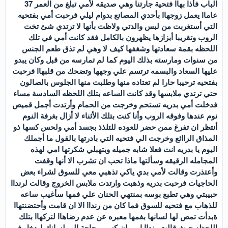
الباب فأذا بهاا فتحية جارتنا وهي صديقه لأمي تبلغ من العمر 37
عاماا يعمل زوجهاا بأحدي المصانع بدوام ليلي فرحبت أمي بفتحيه
التي أستغربت من لبس والدتي ولاظت بأنها لا ترتدي شئ تخت
الروب وتقريبا أبزازها يظهرون بالكامل فقد كانت أمي في تلك
اللحظه بقمة سعادتها وشغفها كيف لا وهي لم تذق طعم الجنس
من سنوات ومارسته بذلك اليوم كما لم تمارسه من قبل وكان يبدو
عليها السعاد والبسمه ترتسم علي وجهها وتضحك من قلبهاا فرحبت
بفتحيه ترحيبا حارا لم تعتاده منها وطلبت منها الجلوس بالصالون
حتي ترتدي ملابسها وقد كانت الساعه بتلك اللحظه السادسة مساء
فدخلت أمي بدريه تستحم وخرجت من الحمام وأرتدت أجمل قميص
نوم عندها وفوقه الروب وأنا كنت بتلك الأثناء لا أزال بغرفة النوم
أنتظر ان تفرغ ممن حضر للعوده للتلذذ بجسد أمي ولحس كسها ذو
المذاق الراائع وخرجت الي فتحيه التي بادرتها بالقول ما أجملك
اليوم يا بدريه انت فعلا شابه جميله وبتهبلي شكرتها امي لهذه
المجامله الرقيقه وسألتها ماذا تحب ان تشرب الا أنها وقفت
وأعتذرت وقالت لأمي بدي ياكي تذهبي معي للسوق لشراء بعض
الحاجيات فرحبت بدريه وذهبت وارتدت ملابس الخروج وقالت لرنداا
حبيبتي وهي تطبع بوسه بمنتهي الحنان علي فمها سأغيب ساعه
للذهاب مع فتحيه للسوق فما كان من رنداا الا ان قامت وأحتضنتهاا
ةبدأت تمص لها لسانها بفمها معبره عن عدم رضاهاا لتركهاا بتلك
اللحظه حيث قالت رنداا امي ان كسي بحاجة الي لسانك ليدخل في