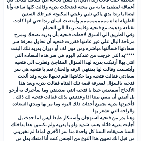
أعماقه ليطفئ ما به من محنه فضحكت بدريه وقالت كلها ساعه وأنا
ايضاا يا رندا بدي ياكي تلبي رغبتي المكبوته عبر تلك السنين
الطويله اه اه مممممممممم وأمتصت لسان رندا حتي انها كادت
تقتلعه وذهبت مع فتحيه وقامت رنداا الي الحمام .
وفي الطريق الي السوق لاحظت فتحيه بأن بدريه تضحك وتمرح
مرتاحة البال علي غير عادتها فقررت فتحيه أن تحاول معرفة سر
سعادتهاا فسألتها مباشره ومن دون لف أو دوران بدريه تلك البنت
*****يه التي خرجت من عندكم اليوم هي سر هذه السعاده التي
انتي بهاا أرتبكت بدريه لهذا السؤال المفاجئ ونظرت الي فتحيه
وأبتسمت وقالت لها بمنتهي الرقه والحنان نعم يا فتحيه هي سر
سعادتي فقالت فتحيه وما حكايتهاا فلم تجبهاا بدريه وقد ألحت
فتحيه بالسؤال لمعرفة قصة تلك الفتاه فقالت بدريه وبعد هذا
الألحاح أسمعيني جيدا يا فتحيه انتي صديقتي وما سأحبرك به أرجو
بل أتمني أن يبقي بيننا اذا وعدتيني بذلك فقالت فتحيه لك ذلك .
فأخبرتها بدريه بجميع أحداث ذلك اليوم وما مر بها ومدي السعاده
والراحه التي تشعر بها .
وهنا بدر من فتحيه استهجان وأستنكار طبعا ليس لما حدث بل
أجابت بدريه قائله بعتب شديد ولو يا بدريه ولم تكتمين هذا بداخلك
السنا صديقات السنا كل واحدة منا سر الأخري لماذا لم تخبريني
من قبل انك تحبين هذا النوع من الجنس كنت أنا امتعك بدل من