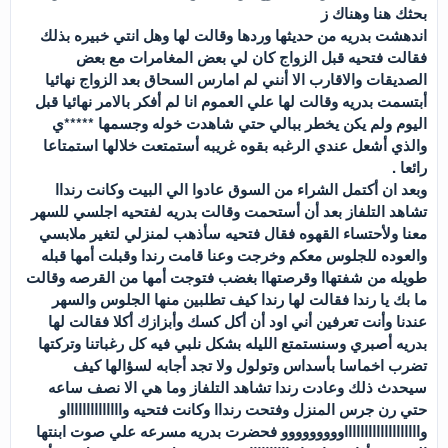
بحثك هنا وهناك ز
اندهشت بدريه من حديثها وردها وقالت لها وهل انتي خبيره بذلك
فقالت فتحيه قبل الزواج كان لي بعض المغامرات مع بعض
الصديقات والاقارب الا أنني لم امارس السحاق بعد الزواج نهائيا
أبتسمت بدريه وقالت لها علي العموم انا لم أفكر بالامر نهائيا قبل
اليوم ولم يكن يخطر ببالي حتي شاهدت خوله وجسمها *****ي
والذي أشعل عندي الرغبه بقوه غريبه أستمتعت خلالها استمتاعا
رائعا .
وبعد ان أكتمل الشراء من السوق عادوا الي البيت وكانت رنداا
تشاهد التلفاز بعد أن أستحمت وقالت بدريه لفتحيه اجلسي للسهر
معنا ولأحتساء القهوه فقال فتحيه سأذهب لمنزلي لتغير ملابسي
والعوده للجلوس معكم وخرجت وعنا قامت رندا وقبلت أمها قبله
طويله من شفتهاا وقرصتهاا بغضب فتوجت أمها من القرصه وقالت
ما بك يا رندا فقالت لها رندا كيف تطلبين منها الجلوس والسهر
عندنا وأنت تعرفين أني اود أن أكل كسك وأبزازك أكلا فقالت لها
بدريه أصبري وسنستمتع الليله بشكل نلبي فيه كل رغباتنا وتركتها
تضرب اخماسا بأسداس وتولول ولا تجد أجابه لسؤالها كيف
سيحدث ذلك وعادت رندا تشاهد التلفاز وما هي الا نصف ساعه
حتي رن جرس المنزل وفتحت رنداا وكانت فتحيه وااااااااااااااو
واااااااااااااااااااووووووووو فحضرت بدريه مسرعه علي صوت ابنتها