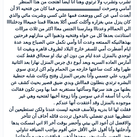
تشرب وتشرب ولا ترتوي وهنا أنا أيضا أهتجت من هذا المنظر
أمامي وصرخت اييييييييييييييييييييييييييي فما كان من فتحيه الا أن
أبعدت أمي عن كس ووضعت فمها علي كسي وشربت مائي والذي
كان ينزل مني بغزاره وأكلت كسي أكلا بعدهااا قمنا جميعااا ودخلناااا
الي الحمااام وعدنااا ومارسنا الجنس معاا اكثر من ثلاث مرااات
استاذنت بعدها كل من خواه وفتخيه وذهبوا الي منازلهم فرحتين
بهذهالنيكه الممتعه وعدت أنا وأمي نكمل حتي الصباح وبعد عدة
ايام أضطرت أمي للسفر خارج البلاد لظروف قاهره وبقيت انا
لوحدي بالمنزل عدة ايام من دون اي نيك او سحااق فقط كنت
أمارس العاده السريه وبعد أبوع دق جرس المنزل نهارا بعد الثانية
طهرا وقد كنت ساعتها خارجه من الحمام ولم اكن ارتدي سوي
الروب علي جسمي وأذا بجرس المنزل وفتح وكانت شابه حنطية
البشره ترتدي بنطلون قماااش وبدي ضيق قصير بحيث كشف عن
بطنها من هند سرتهاا وسألتها مستغربه عما بها ومن تكون فقالت
بأدب أنا أسفه أدعي سوسن وأنا زوجة أخيها لفتحيه وهي غير
موجوده بالمنزل وقد أعتقدت أنها عندكم .
فقلت لها انا بدريه وللأسف فتحيه ليست عندنا ولكن تستطيعين أن
تنتظريها عندي تفضلي بالدخول ترددت قائله أخاف أن تتأخر
والافضل ان أعود الي بيتي وأحضر بوقت أخر الا اني امسكت يدها
وأدخلتها وأنا أقول علي الأقل حتي أقوم بواجب الضيافه تناولي
بعض العصير وأستريحي وبعدها أذهبي فوافقت مجبره وأدخلتها