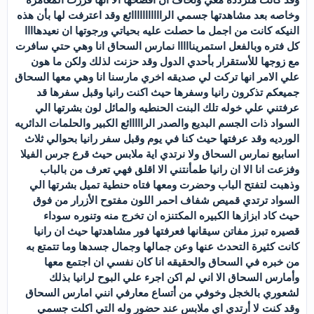
وخاصه بعد مشاهدتها جسمي الرااااااااااائع وقد اعترفت لها بأن هذه
النيكه كانت من اجمل ما حصلت عليه بحياتي ورجوتها ان نعيدهاااا
كل فتره وبالفعل استمرينااااا نمارس السحاق انا وهي حتي سافرت
مع زوجها للأستقرار بأحدي الدول وقد حزنت لذلك ولكن ما هون
علي الامر انها تركت لي صديقه اخري مارسنا انا وهي معها السحاق
جميعكم تذكرون رانيا وسفرها حيث اكنت رانيا وقبل سفرها قد
عرفتني علي خوله تلك البنت الحنطيه والمائل لون بشرتها الي
السواد ذات الجسم البديع والصدر الرااااائع الكبير والحلمات الدائريه
الورديه وقد عرفتها حيث كنا في يوم وقبل سفر رانيا بحوالي ثلاث
اسابيع نمارس السحاق ولا نرتدي اية ملابس حيث قرع جرس الفيلا
وفزعت انا الا ان رانيا طمأنتني الا اقلق فهي تعرف من بالباب
وذهبت لتفتح الباب وحضرت ومعها فتاه حنطية تميل بشرتها الي
السواد ترتدي قميص شفاف احمر اللون مفتوح الأزرار من فوق
حيث كاد ابزازها الكبيره المكتنزه ان تخرج منه وتنوره سوداء
قصيره تبرز مفاتن سيقانها فعرفتها فور مشاهدتها حيث ان رانيا
كانت كثيرة التحدث عنها وعن جمالها وجمال جسدها وما تتمتع به
من خبره في السحاق والحقيقه انا كان نفسي ان اجتمع معها
وأمارس السحاق الا اني لم اكن اجرء علي البوح لرانيا بذلك
لشعوري بالخجل وخوفي من أتساع معارفي انني امارس السحاق
وقد كنت لا أرتدي اي ملابس عند حضور وله التي اكلت جسمي