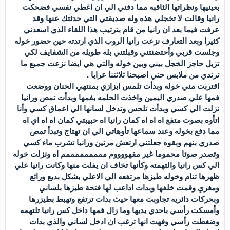
بعينيها ونظراتها الثاقبه مما دفني الي ان اغطي نفسي فضحكت
رانيا وقالت لا تخجلي هذه وله صديقتي التي حدثتك عنها وقد
عرفت فيما بعد ان رانيا من قام بترتيب هذا اللقاء الذي اسعدني
كثيرا وبعد التعارف نزعت رانيا الروب الذي ارتدته حين حضور خوله
وجلست قربي وأحتضنتني وقبلتني بله طويله من الشفايف لكي
تزيل حاجز الخجل بيني وبين خوله والتي هي ايضا نزعت جميع ما
ترتدي من ملابس حتي اصبحنا ثلاثتنا عرايا .
اقتربت مني خوله وبدأت تلمس ابزازي بمنتهي الحنان ووضعت
فمها علي صدري اليمين واخذت الحلمه بفمها وبدأت تمص ورانيا
نزلت الي كسي وبدأت تلحس وتدخل لسانها الي اعماق كسي وأنا
اتأوه بصوت متفع اه اه اه كمان رانيا اه حبيبتي كمان اه اه اي اه
مما دفع بخوله وعند سماعها تأوهاتي الي ان تهتاج وتبدأ تمص
صدري بنهم وبقوه جعلتني ارتعش مرتين ورانيا تشرب ماء كسي
وتصدر صوتا محموما غير مفهووووم مممممممممم اه ونزلت خوله
الي كس رانيا والتهمته وكأنها تخاف ان يفلت منها وكانت رانيا علي
ظهرها تنام وخوله طيزها مرتفعه الي الاعلي بشكل بديع ورائع
ومغري وقمت خلفها وبدات اداعب لها فتحة طيزها بلساني
وبحركات دائريه تجاوبت معها حيث بدات ترتفع وتهبط بطيزرها
وأمسكت رأسي باحدي يديها وما زال فمها داخل كس رانيا تلتهمه
وضغطت رأسي وفهت انها ترغب ان ادخل لساني والذي بدات