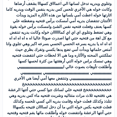
وتتلوي وبدريه تدخل لسانها الي اعماااق كسهااا بشغف أرضاها
وكانت خوله هي الأخري تلحس كس بدريه بنفس الوقت وبدريه كاما
اثارتها خوله اعطت أمي بلسانها من هذه الأثاره المزيد وبدأت
الأثنتان تنتفضان بدريه أمي أمسكت برأس فتحيه وضغطته علي
كسها بعنف وفعلت فتحيه نفس الشئ وامسكت برأس خوله بقوة
وهي تضغط وتتلوي اي اي اي كمااااااان خوله وكانت بدريه تنتفض
مع كل اهة من فتحيه حتي انها اصدرت صوتاا عاليا اه ه اه اه اه اه
اه اه اه يا بدريه بسرعه الحسي الحسي بسرعه اكبر وهي تتلوي وانا
أمتص حلماتها وبدأت أمي تضع يدها بكسي وتفرك بظري حيث
تملكتني المحنه والأثاره وما هي الا لحظات حتي انتفضت فتحيه
وهي تمسك براس خوله التي أرهقتها من كثرة لحسها كسها
وأطلقت تأوهات بصوت عالي ايييييييييييييييييييييييييييييييييي
ييييييييييييييي يييييييييييييييييييييييييييييييييي ييييييييييييييي
ييييييييييييييييييييييييييييييي وتنتفض معها أمي أيضا هي الأخري
اخخخخخخخخخخخخخخخخخخخخخخخخخخخخخخخخخخ
خخخخخخخخخخخ فتحيه خلي لسانك جوا كسي حتي أتتها الرعشة
هي ةفتحيه ثلاث مرات متتاليه وشربت فتحيه ماء كس بدريه وهي
تتلذذ وكذلك فعلت خوله وقامت بدريه الي كسي تلحسه وكذلك
فعلت فتحيه بكس خوله التي ما أن دخل لساااان فتيحه بكسهااا
حتي أتتها الرعشة وانتفضت خوله وأطلقت مائها بفم فتحيه وفتحيه