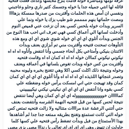
غرفة نومها ومباشرة خوله قامت بنزع ملابسها وكذلك فعلت فتحيه
قائله لها انتي جميله جدا يا خوله وجسمك كتير ناري وحلو وعاجبني
ونفسي ان أمص هذه الحلمات وأقتربت من صدرها ممسكة بزهاااا
ومصت حلماتها بنهم ممممم شو طيب بزك يا خوله ونما علي
السرير وبدأت خوله بلحس كسي بعد أن نزعت عني قميص النوم
وأدخلت لسانها الي أعماق كسي فهي تعرف اني احب هذا النوع من
الجنس وبدأت أتلوي اي اي اي خوله شوي شوي اي اي ومع هذه
التأوهات تمحنت فتيحه وأقتربت مني تم أبزازي بعنف وبدأت
الاثنتان بنيكي وأمتاعي بكل أنحاء جسمي وأنا انتفض وأتأوه اه اه اه
نيكوني نيكوني كمااان خوله اه اه اه كمان اه اه وقامت فتحيه
وأقتربت من كس خوله وبدات تغوص بلسانها في أعماقه وبعنف
وخوله ونتيجة ذلك اكلت كسي اكلا وهي تتغنج بخبره وليونه محببه
وتصدر غنجاتها اللذيذه اي اه اه اه اه وأنا أتلوي اي اي اي اي كمان
كمان وقد تهيجت حتي اني امسكت برأس خوله وضغطته علي
كسي بقوه وانا أنتفض اي اي اي اي نيكيني نيكني نيكيييييني
كماااااان خووووووووووووووله اي اي اي كمان وهي أيضا تنتفض
نتيجة لحس كسها من قبل فتحيه النهمة الشرسه وأنتفضت بعنف
حتي أتتني الرعشة عدة مراااات متتاليه ولا زالت فتحيه تمتص كس
خوله التي كانت تستمتع وتغنج بطريقه ممتعه جدا جدا لم أشاهدها
بهذا الأستمتاع من فبل وبدأت تضغط رأس فتحيه علي كسها كلما
حاولت ان تنهض وهي اي اي اي اي تعالي يا رندااا مصي بزي مصي