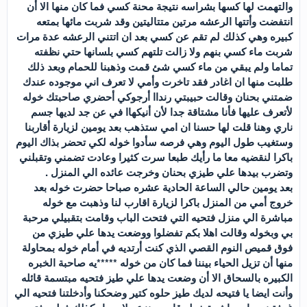
والتهمت لها كسها بشراسه نتيجة محنة كسي فما كان منها الا أن
انتفضت وأتتها الرعشه مرتين متتاليتين وقد شربت مائها بمتعه
كبيره وهي كذلك لم تقم عن كسي بعد ان اتتني الرعشه عدة مرات
شربت ماء كسي بنهم ولا زالت تلتهم كسي بلسانها حتي نظفته
تماما ولم يبقي من ماء كسي شئ قمت وذهبنا للحمام وبعد ذلك
طلبت منها ان اغادر فقد تاخرت وأمي لا تعرف اني موجوده عندك
ضمتني بحنان وقالت حبيبتي رنداا أرجوكي أحضري صاحبتك خوله
لأتعرف عليها فأنا مشتاقة جدا لأن أنيكهاا في عن جد لديها جسم
ناري وهنا قلت لها حسنا ان امي ستذهب بعد يومين لزيارة أقاربنا
وستغيب طول اليوم وهي فرصه سأدوا خوله لكي تحضر بذاك اليوم
باكرا لنقضيه معا ما رأيك طبعا سرت كثيرا وعادت تضمني وتقبلني
وتضرب بيدها علي طيزي بحنان وخرجت عائده الي المنزل .
بعد يومين حالي الساعة الحادية عشره صباحا حضرت خوله بعد
خروج أمي من المنزل باكرا لزيارة اقارب لنا وذهبت مع خوله
مباشرة الي منزل فتحيه التي فتحت الباب وقامت بتقبيلي مرحبة
بي وبخوله وقالت اهلا بكم تفضلوا ووضعت يدها علي طيزي من
فوق قميص النوم القصي الذي كنت أرتديه في أمام خوله بمحاولة
منها أن تزيل الحياء بيننا فما كان من خوله *****يه صاحبة الخبره
الكبيره بالسحاق الا أن وضعت يدها علي طيز فتحيه مبتسمة قائله
وأنت ايضا يا فتيحه لديك طيز حلوه كتير وضحكنا وأدخلتنا فتحيه الي