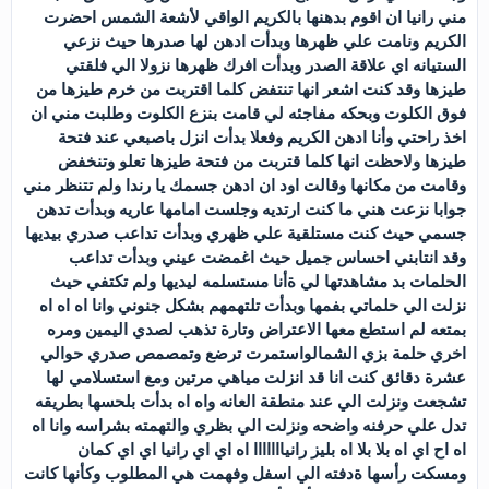
مني رانيا ان اقوم بدهنها بالكريم الواقي لأشعة الشمس احضرت
الكريم ونامت علي ظهرها وبدأت ادهن لها صدرها حيث نزعي
الستيانه اي علاقة الصدر وبدأت افرك ظهرها نزولا الي فلقتي
طيزها وقد كنت اشعر انها تنتفض كلما اقتربت من خرم طيزها من
فوق الكلوت وبحكه مفاجئه لي قامت بنزع الكلوت وطلبت مني ان
اخذ راحتي وأنا ادهن الكريم وفعلا بدأت انزل باصبعي عند فتحة
طيزها ولاحظت انها كلما قتربت من فتحة طيزها تعلو وتنخفض
وقامت من مكانها وقالت اود ان ادهن جسمك يا رندا ولم تتنظر مني
جوابا نزعت هني ما كنت ارتديه وجلست امامها عاريه وبدأت تدهن
جسمي حيث كنت مستلقية علي ظهري وبدأت تداعب صدري بيديها
وقد انتابني احساس جميل حيث اغمضت عيني وبدأت تداعب
الحلمات بد مشاهدتها لي ةأنا مستسلمه ليديها ولم تكتفي حيث
نزلت الي حلماتي بفمها وبدأت تلتهمهم بشكل جنوني وانا اه اه اه
بمتعه لم استطع معها الاعتراض وتارة تذهب لصدي اليمين ومره
اخري حلمة بزي الشمالواستمرت ترضع وتمصمص صدري حوالي
عشرة دقائق كنت انا قد انزلت مياهي مرتين ومع استسلامي لها
تشجعت ونزلت الي عند منطقة العانه واه اه بدأت بلحسها بطريقه
تدل علي حرفنه واضحه ونزلت الي بظري والتهمته بشراسه وانا اه
اه اح اي اه بلا بلا اه بليز رانيااااااا اه اي اي رانيا اي اي كمان
ومسكت رأسها ةدفته الي اسفل وفهمت هي المطلوب وكأنها كانت