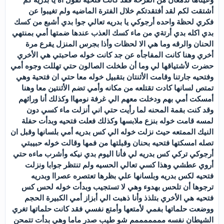
أشتقت لكم لقد أفتقدتكم خلال الفترة الماضيه ولم تغيبوا عن
فكري لحظة واحده أرجوكي يا بدريه تعالي جوا بدي أشبع من كسك
بدي اكله بدي أرتةي من ماء كسك العذب عندها ضمتها أمي بمنتهي
الحنان والرقه وما هي الا لحظات وأذا بجرس المنزل يقرع مرة
أخري وهنا كانت المفاجأه عن جد كانت خوله صاحبتي هي الأخري
حضرت لأشتياقها لي وما أن طخلت الصالون حتي تهللت وجوه أمي
وفتحيه جارتنا وقامت الأثنتان بتقبيل خوله معا حتي ان فتحية وهي
تمتص لسانها كادت تقتلعه من مكانه وأمي تضم الأثنتين معا وهنا
أمسكت أمي بهم ودخلت معهم الي غرفة نومهاا وكذلك أنا ورائهم
وقد كنت بقمة المحنه لما رأيت حتي اني أنزلت ماء كسي دون
لمسه قامت خوله بنزع ملابسها وكذلك فعلت فتحيه وبدأت حفلة
النيك الممتعه حيث نزلت خوله الي كس بدريه أمي بلسانها وقبل ان
تصله امسكتها فتحيه بحنان وقبلتها من فمها وقالت خوله حبيبتي
أرجوكي تركي كس بدريه لي فأنا اليوم بدي نيكه وأشرب ماءه حتي
أروي عطشي وهذا كسي تعالي الحسيه ولم تنتظر جوابا ونزلت
فتحيه لكس بدريه وبلسانها علي بظرها تعتصره عصراا وبدريه
ترجوها أن تلحس بهدوء وهي لا تستجيب وبدأت خوله لحس كس
فتحيه هي الأخري بتلذذ وأنا ذهبت الي أبزاز أمي الكبيرة الحجم
ووضعت حلماتها بفمي لأمتعها وأمتع نفسي فقد كانت حلماتها تغري
الشيطان نفسه مممممممم شو طيب صدر ماما وهي بدأت تتمحن