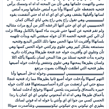
مصي والتهمت حلماتها وهي تأن من المحنه اه اه اه وتمسك برأس
فتحيه ةتضغطه علي كسهااا وأنا مره أمتص حلماتها ومره أمتص
لسانها وأقبلهاا بشغف وهي اي اي اي اه اه اه حتي أنتفضت بقوه
اييييييييييييي وهي تقول راح يجي راح يجي اياي كمااان كمان
الحسيييييي اي اي اي حتي أتتها الرعشه أكثر من أربع مرات متتاليه
ولم تقم فتحيه عن كسها حتي شربت ماء كسها بالكامل وهنااا نزلت
أن الي كس فتحيه الحسه الا أن خوله سبقتني اليه وبدأت تلتهمه
بلسانهااا وأقتربت انا منها الحس معها ذلك الكس البديع وفتحيه
مستمتعه بشكل كبير وهي تتلوي وتركتني خوله الحس كسها وهي
تأن وتتلوي اي وأقتربت خوله عند فتحة طيزهااا وبحركات دائريه
وخبره بدأت فتحيه تستلذ من هذا المحن لسان بكسهاا يأكله اكلا
ولسان بطيزهاا يمحنهاا وهي تتلوي وتنتفض وأدخلت خوله أصبعها
بطيز فتحيه التي اطلقت تأوهااات بصوت مرتفع
اييييييييييييييييييييييييييييي اييييييييييييي وخوله تدخل أصبعها وأنا
التهم كسهااا وأدخلت خوله أصبع ثانيا بطيزهااا مما زاد فتحيه غنجاا
ممتع حتي اني أرتعشت من كثرة أحساسيبمتعتهااا فقد كانت خوله
خبيره بالسحاق وأستمريت بلحس كسهااا وخولخ أدخلت لساها
بأعماق طيزهاا وهي اه اه اه أمحنوني نيكوني اي اي كمان يا رندا
الحسي كسي من جوا اي اي وأنتي يا خوله اه اه فوتي لسانك
بطيزي اي نيكوني بدي تنيكوني نيكونييييييييييي وشأصدرت صوتااا