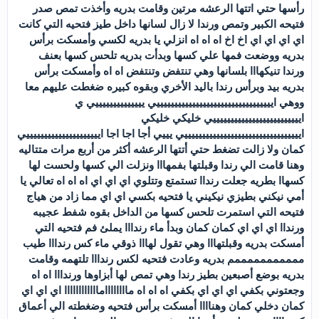
رأسها حتي اتتها الرعشه مرتين وقامت بدريه وأخذت تمص صدر
فتيحه الكبير وتمص ورندا لا زال لسانها داخل طيز فتحيه التي كانت
اي اي اي اي اخ اخ اه اه اه انزلي يا بدريه لكسي وأمسكت برأس
بدريه ووضعت فمها علي كسها وبدأت بدريه تلحس كسها بعنف
ورندا تنيكهااا بلسانها وهي تنتفض وتنتفض اه اه وأمسكت برأس
بدريه بيد وبرأس رندا باليد الأخري وبقوه كبيره ضغطت عليهم معا
ووهي ايييييييييييييييييييييييييييييييييي ييييييييييييييي ي
ايييييييييييييييييييييييييي خليكي خليكي
ايييييييييييييييييييييييييييييييييي يييي أجا اجا اجا ايييييييييييييييييييييي
كمان ولا زالت تضغط حتي أتتها الرعشه أكثر من أربع مرات متتاليه
وهنا قامت الي رندا وقبلتها بفمهااا ونزلت الي كسها ولحست لها
كسهاا بطريه جعلت رنداا تستمتع وتتلوي اي اي اي اه اه اه تعالي يا
أمي نيكني بطيزي نيكيني يا فتحيه بكسي اي اي مما زاد من هياج
فتيحه التي استمرت تلحس كسها من الداخل بقوه شفط عجيبه
ورنداا اي اي اي كمان كمان وبدأ ماء رندااا يملئ فم فتحيه التي
أمسكت بدريه وقبلتهااا وهي تقول لهااا ذوقي ماء كس رندااا طيب
مممممممممممم بدريه وعادت فتحيه لكس رندااا تلتهمه وقامت
بدريه بوضع أصبعين بطيز رندا وهي تمص لها أبزاوها ورندااا اه اه
وجعتوني بكفي اي اي اي بكفي اه اه اه مااااااااماااااااااااا اي اي اي
كمان دخلي كمان وهناااا أمسكت برأس فتحيه وضغطته الي أعماق