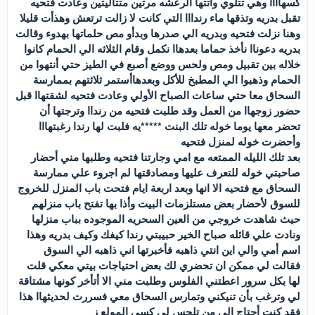
كسهاااا وهي تتلوي وأتتها الرعشه مرتين متتاليتين وعادت فتحيه
تقبل بدريه وتذقها ماء رندااا التي كانت لا زالت ترتعش وهذأت قليلا
وهنا نزلت فتحيه وبدريه الي صدرها وبدأو مص حلماتها بهدوء وقالت
بدريه دعوناا نأخذ حماما بعدهاا نكمل وقام الثلاثه الي الحمام كانوا
خلاله بين تقبيل ومص ولحس ووضع أصبع في الطيز حتي أنتهوا من
الحمام وذهبوا الي المطبخ للأكل وبعدهاأستمر ثلاثتهم بممارسة
السحاق معا حتي ساعات الصباح الأولي وعادت فتحيه لشقتهاا قبل
حضور زوجهاا من العمل وقد طلبت فتحيه من رنداا وترجتها أن
تحضر معها يوما خوله تلك البنت *****يه فلبت لها رندا رغبتهااا
وأحضرت خوله لمنزل فتحيه
بعد تلك الليله الممتعه مع امي وجارتنا فتحيه وطلبها مني أحضار
صاحبتي خوله للتعرف عليها ومصادقتها لم اجروء علي ممارسة
السحاق مع فتحيه الا انها وبعد اربعة ايام فتحت باب المنزل للخروج
للسوق لأحضار بعض مستلزمات البيت وأذا بها تفتح باب منزلهم
حيث شاهدت خروجي من العين السحريه الموجوده بباب منزلها
ونادت علي قائله صباح الخير حبيبتي رندا كيفك وكيف بدريه وهذا
اسم أمي والي اين انتي ذاهبه فأخبرتها اني ذاهبه الي السوق
فقالت لي ممكن ان تحضري لك بعض احتياجات بيتي معكي قلت
لها بكل سرور اعطتني الفلوس وطلبت مني الا أتأخر كونها مشتاقة
لي وترغب بأن تنيكني وتمارس السحاق معي فسررت لحديثهاا هذا
فقد كنت أحتاج الي من تلحس لي كسي المولع ز