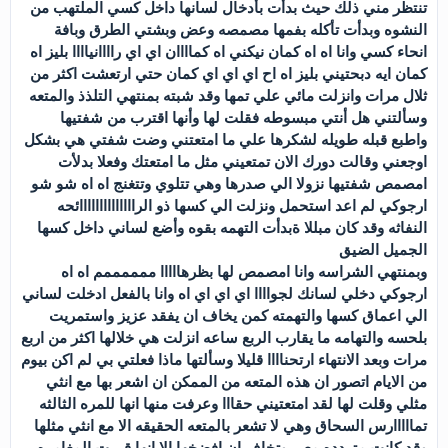
تنتظر مني ذلك حيث بدأت بأدخال لسانها داخل كسي الملتهب من
النشوه وبدأت تأكله بفمها مصمصه وعض وبشتي الطرق وبافة
انحاء كسي وانا اه اه كمان نيكني اه كماااان اي اي راااانياااا بليز اه
كمان ايه دبحتيني بليز اه اح اي اي اي كمان حتي ارتعشت اكثر من
ثلال مرات وانزلت مائي علي تمها وقد شبته بمنتهي التلذذ والمتعه
وسألتني هل أنتي مبسوطه فقلت لها وأنها اقترب من شفتيها
واطبع قبله طويله لشكرها علي ما امتعتني وضت شفتي هي بشكل
اوجعني وقالت دورك الان تمتعيني مثل ما امتعتك وفعلا بدلأت
امصمص شفتيها نزولا الي صدرها وهي تتلوي وتتغنج اه اه شو شو
ارجوكي لم اعد استحمل ونزلت الي كسها ذو الراااااااااااااائحه
النفاثه وقد كان مبللا ةبدأت التهمه بقوه وأضع لساني داخل كسها
الجميل الضيق
وبمنتهي الشراسه وانا امصمص لها بظرهااااا ممممممم اه اه
ارجوكي دخلي لسانك لجواااا اي اي اي اه وانا بالفعل ادخلت لساني
الي اعماق كسها والتهمته كمن يخاف ان يفقد عزيز واستمريت
بلحسه والتهامه ما يقارب الربع ساعه انزلت هي خلالها اكثر من اربع
مرات وبعد الانتهاء ارتحناااا قليلا وسألتها ماذا فعلتي بي لم اكن بيوم
من الايام اتصور ان هذه المتعه من الممكن ان اشعر بها مع انثي
مثلي وقلت لها لقد امتعتيني حقااا وعرفت منها انها للمره الثالثه
تمااااارس السحاق وهي لا تشعر بالمتعه الحقيقه الا مع انثي مثلها
وقد كانت متردده معي وتخاف ان افضخها الا انها قررت المغامره