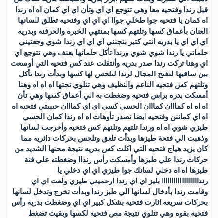
قبل رندا وفتحيه معا وهي تتوجع اي اي وتأن اي اي كمان اه اه رندا
اه كمان يا فتحيه جوا طخلي جواا اي اي اي وفتحيه تطلق للسانها
العنان بأعماق كسها وتلتهم كسها بمنتهي الخبره والحرفنه وبدريه
اي اي اي يا بدريه انتي كتير بتجنني اي اي اي رندا شوي وجعتيني
حلماتي يا رندا شوي شوي ورندا تأكل حلماتها بعنف وهي تتوجع اي
اي وهنا تركت رندا صدر بدريه وأنتقلت عند كس فتحيه التي أوسعت
بين ساقيها لتفتح المجال لرندا لتلحس لها كسها وبدأت رندا تأكل
وتلتهم كس فتحيه الناعم والنظيف وهي تتلوي تحتها اه اه اه وهنا
أمسكت بدره براس فتحيه وضغطت به الي أعماق كسها وهي تأن
اه اه اه كمااان كمااان الحسي كسي اي اي كمااان حبيبتي فتحيه اه
اه اي كماننن وفتحيه ايضا تصدر تأوهات اه اه رندا كمان الحسي
طيزي شوي اه اه ورندا تلتهم وتلتهم كس فتخيه وأخرجت لسانها
وذهبت الي فتحة طيزها وبدأت تلعق وتلحس بحركات دائريه مما
كان يزيد هياج فتحيه التي اكلت كس بدريه نتيجة محنها الشديد من
حركات رندا علي طيزها وأمسكت رأس رنداا وضغطته علي فتة
طيزها اه اه دخلي لسانك جوا طيزي اي اي دخلي يا
رندااااااااااااااااااا بليز اي اي رندا ارحميني طيزي ولعت اي اي
وقامت رندا بأدخال لسانها الي طيز رندا وبدأت تخرج وتدخل لسانها
بحركات سريعه اثارت فتحيه بشكل كبير اي اي وضغطت بدريه رأس
فتحيه بقوه وهي تتلوي نتيجة مص فتحيه لكسها وبقيت تضغط