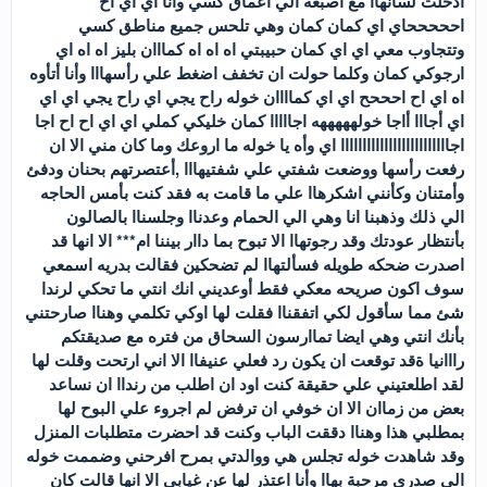
ادخلت لسانهاا مع أصبعه الي اعماق كسي وأنا اي اي اح
احححححاي اي كمان كمان وهي تلحس جميع مناطق كسي
وتتجاوب معي اي اي كمان حبيبتي اه اه اه كمااان بليز اه اه اي
ارجوكي كمان وكلما حولت ان تخفف اضغط علي رأسهااا وأنا أتأوه
اه اي اح احححح اي اي كماااان خوله راح يجي اي راح يجي اي اي
اي أجااا أاجا خولهههههه اجااااا كمان خليكي كملي اي اي اح اح اجا
اجااااااااااااااااااااااااا اي وأه يا خوله ما اروعك وما كان مني الا ان
رفعت رأسها ووضعت شفتي علي شفتيهااا ,أعتصرتهم بحنان ودفئ
وأمتنان وكأنني اشكرهاا علي ما قامت به فقد كنت بأمس الحاجه
الي ذلك وذهبنا انا وهي الي الحمام وعدناا وجلسناا بالصالون
بأنتظار عودتك وقد رجوتهاا الا تبوح بما داار بيننا ام*** الا انها قد
اصدرت ضحكه طويله فسألتهاا لم تضحكين فقالت بدريه اسمعي
سوف اكون صريحه معكي فقط أوعديني انك انتي ما تحكي لرندا
شئ مما سأقول لكي اتفقناا فقلت لها اوكي تكلمي وهناا صارحتني
بأنك انتي وهي ايضا تماارسون السحاق من فتره مع صديقتكم
رااانيا ةقد توقعت ان يكون رد فعلي عنيفاا الا اني ارتحت وقلت لها
لقد اطلعتيني علي حقيقة كنت اود ان اطلب من رنداا ان نساعد
بعض من زماان الا ان خوفي ان ترفض لم اجروء علي البوح لها
بمطلبي هذا وهناا دققت الباب وكنت قد احضرت متطلبات المنزل
وقد شاهدت خوله تجلس هي ووالدتي بمرح افرحني وضممت خوله
الي صدري مرحبة بهاا وأنا اعتذر لها عن غيابي الا انها قالت كان