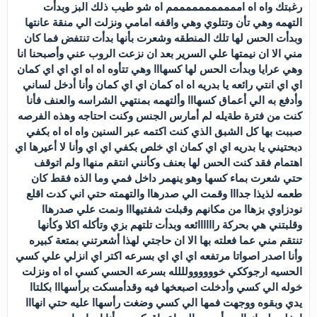
رغبتك واه اه امممممممممممم اه شو طيب ذلك البز وبدأت
التهمه وهي تأن وتتلوي وهي واقفه امامي ونزلت الي منقة عانتها
وبدأت الحس لها تلك المنطقه وشعرت بأنها بدأت تنتفض فما كان
مني الا ان نيمتها علي السرير بعد ان نزعت الروب عني وأصبحنا انا
وهي عرايا وبدأت الحس لها كسهااا وهي تتأوه اه اه اي اي اي كمان
اي اي انتي رائعه يا بدريه اه اه كمان اي اي كمان وأنا أدخل لساني
وأدفع به الي أعماق كسهااا وألتهمه بمنتهي الشراسه والعنف فأنا
كنت من فترة طةيله لم أمارس الجنس وكنت احتاجه وهذه الفرصه
صببت بها كل الشبق الذي كنت اكتمه عبر السنين واه اه اه بكفي
دبحتيني يا بدريه اي اي كمان اي خلص بكفي اي اي وأنا لا أعيرها اي
اهتمام فقد كنت الحس لها بعنف وكأنني انتقم منهاا ولم اتوقف
حتي شعرت بماء كسها وهو ينهمر داخل فمي وما الذه فقط كان
طعمه لذيذا جدااا وقمت الي صدرهاا والتهمته حتي اني كدت اقلع
نودزاوي بزهاا من مكانهم وقبلت شفتيهااا ونمت علي صدرهاا
وقلبتني هي بحركة راااااائعه وبدأت تلتهم بزي وتأكله اكلا وكأنها
تنتقم مني عما فعلته بها الا ان حاجتي لهذا أشعرتني بمتعة كبيره
وأنا اصدر اصواتا مرتفعه اي اي اي بسرعه اكتر اي انزلي علي كسي
الحسيه ارجوككي خوووووولللله بسرعه الحسي كسي اه اه ونزلت
خوله الي كسي وأدخلت اصبعخها فيه وقدأمسكت برأسهااا بكلتاا
يدي وبقوه ووجهت فمها الي كسي وضغت رأسهاا عليه حتي انهااا