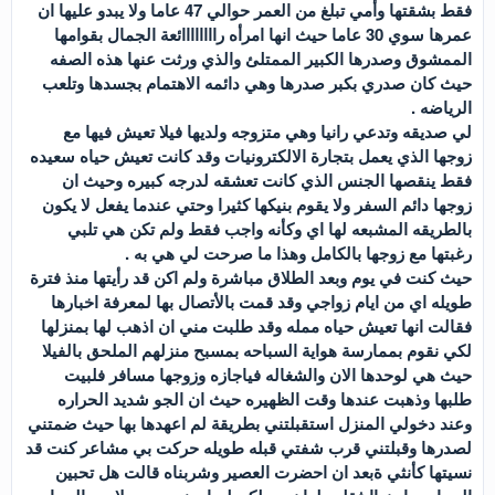
فقط بشقتها وأمي تبلغ من العمر حوالي 47 عاما ولا يبدو عليها ان
عمرها سوي 30 عاما حيث انها امرأه راااااااائعة الجمال بقوامها
الممشوق وصدرها الكبير الممتلئ والذي ورثت عنها هذه الصفه
حيث كان صدري بكبر صدرها وهي دائمه الاهتمام بجسدها وتلعب
الرياضه .
لي صديقه وتدعي رانيا وهي متزوجه ولديها فيلا تعيش فيها مع
زوجها الذي يعمل بتجارة الالكترونيات وقد كانت تعيش حياه سعيده
فقط ينقصها الجنس الذي كانت تعشقه لدرجه كبيره وحيث ان
زوجها دائم السفر ولا يقوم بنيكها كثيرا وحتي عندما يفعل لا يكون
بالطريقه المشبعه لها اي وكأنه واجب فقط ولم تكن هي تلبي
رغبتها مع زوجها بالكامل وهذا ما صرحت لي هي به .
حيث كنت في يوم وبعد الطلاق مباشرة ولم اكن قد رأيتها منذ فترة
طويله اي من ايام زواجي وقد قمت بالأتصال بها لمعرفة اخبارها
فقالت انها تعيش حياه ممله وقد طلبت مني ان اذهب لها بمنزلها
لكي نقوم بممارسة هواية السباحه بمسبح منزلهم الملحق بالفيلا
حيث هي لوحدها الان والشغاله فياجازه وزوجها مسافر فلبيت
طلبها وذهبت عندها وقت الظهيره حيث ان الجو شديد الحراره
وعند دخولي المنزل استقبلتني بطريقة لم اعهدها بها حيث ضمتني
لصدرها وقبلتني قرب شفتي قبله طويله حركت بي مشاعر كنت قد
نسيتها كأنثي ةبعد ان احضرت العصير وشربناه قالت هل تحبين