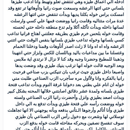
ادخله الي اعماق طيزه وهي تنتفض تعلو وتهبط وانا ادعب طيزها
بلساني حتي اتتها الرعشه وسمعت صوت رانيا وتأوهاتها تر تفع وقد
امسكت براس خوله بكلتا يديها وبدأت تنتفض حتي اتتها الرعشه
عدة مرات متتاليه وقامت رانيا ووضعت فمها علي كسي وارسلت
لسانها داخله وبدأت تأكله أكلا ولم تدع منطقه داحله حتي لحسته
وقامت خوله بلحس خرم طيزي بطريقه جعلتني اهتاج فرانيا تداعب
كسي بلسانها وخوله تداعب طيزي بلسانها بنفس الوقت حتي اتتني
الرعشه واه اه اه وانا لا زلت اصدر أتأوهات وقمنا ودخلنا الحمام
وغتسلنا ما بين مداعبات باليد وباللسان للكس وابزاز حتي انتهينا
وذهبنا للمطبخ وحضرنا وجبه وقد كنا لا نزال لا نرتدي اية ملابس
وبعد الوجبه قالت خوله انها ترغب بنيك طيزي وقد وضعت يدها
واصبعا داخل طيزي جيث ترغب بان تنيكني بزب صناعي فرحبت
رانيا بالفكره وانا ولأاول مره سأجرب الزب الصناعي طلبت مني
خوله ان انام علي بطني بعد دخولنا غرفة النوم وبدأت تداعب فتحة
طيزي بلسانه ولمدة عشر دقائق اصابتني خلالها المحنه بشكل كبير
وبدات اصعد بطيزي وانزل وأحضرت رانيا الزب الصناعي ولسته
خوله ووضعت رأسه علي فتحة طيزي وبدأت تدفع به الي داخل
طيزي وأنا أتألم وأرجوها الـتأني بدفعه وبأنه يوجهني الا انها تجاهلت
توسلاتي لها وشعرت مع دخول رأس الزب الصناعي بأن طيزي
سوف تنفسخ نصفين وبحركه مفاحئه قامت خوله بدفع الزب
الصناعي بالكامل لكي يستقر بأعماق طيزي وأنا أتألم حتي كاد