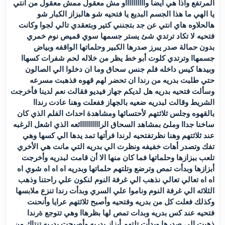
المرتفع وأذا هي ايضا وااااااااااو مش معقول ممش معقول من أنتي
يا الهي ما هذا الجسم البديع يا فتحيه شو هالبزاز الكبار شو
هالحلاوه هاي انتي عن جد بتجنني كتير وبتعقدي تالي لجوا وكانت
فتحيه لا تكاد ترتدي شئ يستر جسمها سوي قميص نوم خمري
بدون حمالة صدر يبرز صدرها الكبير وحلماتها الواقفه وبياض
جسمهاا وترتدي كلوت أبو خط يظر من خلاله لحم شفرات كسهاا
وبيدها كيس داخله فلم جنس سحاق وما ان دخلوا الي الصالون
حتي طلبت بدريه من رندا ان تحضر لهم قهوه فذهبت مسرعه
وسألت فتحيه بدريه هل لديكم جهاز فيديو فقالت نعم لدينا فأخرجت
الشريط وقالت لبدريه ضعيه بالجهاز ففعلت وهنا عادت رنداا
بالقهوه وجلس ثلاثتهم لأحتسائها ومشاهدة احداث الفلم الذي كان
ساخنا جداا وملئ بمشاهد السحاق الراااااااااائعه الذي اشعل الرغبه
عند ثلاثتهم وهنا نظرتفتحيه لرندا فرأتها تمد يدها الي كسها وهي
تفك وتصدر أهات خفيفه ونظرت الي بدريه التي مانت هي الأخري
تلعب ببزازها وحلماتها فما كان منها الا أن قامت لبدريه وأخرجت
أبزازها وبدأت تمص وترضع وتلتهم حلماتها وبدريه اه اه اه شوي اه
اه اه تعالي تعالي نذهب الي غرفة النوم لنكون علي راحتنا وذهب
الثلاثه الي غرفة النوم وناموا علي السري وبدأت رندا تنزع ملابسها
وكذلك فعلت كل من بدريه وفتحيه وأصبح ثلاثتهم عرايا وأنحنت
فتحيه عند كس بدريه وبدات تمص لها بظرهاا وهي تتوجع ةرندا
ذهبت الي صدرها وبدأت تلتهم أبزاز بدريه وأصبحت بدريه تنتاك من