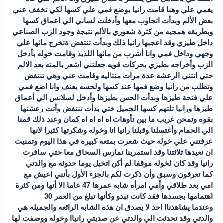
يغمي علي وهنا قامت رانيا بوضع فمي علي كسها لكي تخفف عني
بعض الألم وبدأت اتجاوب معها وأدخلت لساني الي اعماق كسها
وبطريقه همجيه من كثرة شعوري بالألم نتيجة وجود الزب الصناعي
داخل طيزي وقد اعجبها رانيا ذلك وبدأت تنتفض ةتخرج مائها علي
وجهي وداخل فمي وانا أشرب من مائها اللذيذ وقامت خوله بأدخل
الزب وأخراجه بطيزي بحركات قويه جعلتني اشعر بالمته بعد الالم
حتي اتتني الرعشه عدة مرات متتاليه وقامت عني وهي تنتفض
وتطلب من رانيا وضع فمها عند كسها ولحسه بعنف وانا اضع فمي
علي فتحة طيزها وبدأت الحس بطيزها وأدخل لسلانس الي أعماق
طيزها ورانيا تلتهم كسها الجميل ختي بدأت تنتفض وأتت رعشتها
بقوه وتمحن غريب ما بين تأوهات اه اه اه اه كمان وعند ذلك قمنا
الي الحمام وأغتسلنا وقبلنا رانيا انا وخوله وشكرتها كثيرا لانها
عرفتني علي خوله حيث شعرت بمتعه كبيره في هذا اليوم وتمنيت
ان نعيدها ثلاثتنا وقد استمرينا نمارس السحاق معا حتي سافرت
رانيا وقد كان لخوله موقفا لم أكن اتخيل يوما حدوثه مع والدتي
كما تعرفون وسبق وأن ذكرت لكم بالجزء الأول بأنني اعيش مع
امي بعد طلاقي وأمي امرأه شابه عمرها 47 عاما الا أنها ومن كثرة
اهتمامها بجسدها فقد كانت تبدو وكأنها تبلغ من العمر 30
وعندما يشاهدناا احد لا يصدق ان هذه الشابه الرائعه والجميله هي
والدتي وقد تحدثت الي والدتي عن صديتي رانياا وخوله ووصفت لها