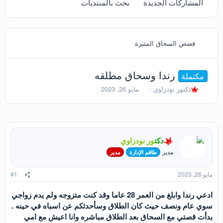
المشاركات الجديدة
بحث بالمنتديات
قصص السحاق المثيرة
رندا وسحاق مطلقه
مكتملة
ب
ت
دكتور نودزاوي
مايو 26, 2023
ا
ا
د
ر
ئ
ي
ا
خ
ل
ا
دكتور نودزاوي
م
ل
و
ب
مدير
طاقم الإدارة
مدير
ض
د
و
ء
مايو 26, 2023
#1
ع
ادعي رندا وابلغ من العمر 28 عاما وقد كنت متزوجه ولم يدم زواجي
سوي عام ونصف حيث كان الطلاق وسأحدثكم عن اسباه في حينه .
بدأت قصتي مع السحاق بعد الطلاق مباشره وانا اعيش مع امي