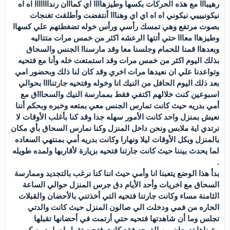
رهيبااا مع هذه الحركات بكسها وطيزهاااا اي كمااان رندااااااا اه اه
نيكونيييي نيكوني اه اه اي اي وهنااا أنتفضت وأطلقت تغنجات
بصوت مرتفع وهي تمسك رأسي ورأس خوله تضغطتهم علي كسهاا
وطيزهاا معااا حتي أتتها الرعشه اكثر من خمس مرات متتاليه
وبعدهاا قمنا للحمام وجلسنا معا وقد مارسناا الجنس والسحاق
بذلك اليوم اكثر من خمس مرات وقد استمتعت خله وأنا مع فتحيه
وتواعدنا علي ان نعيدها مرات اخري وقد كان لنا ذلك وبحضور امي
بعد ذلك اليوم الحافل من النيك انا وخوله وفتحيه جارتناااا بحوالي
اسبوعين كنت خلالهم اكتفي فقط بممارسة النيك والسحاااق مع
أمي بدريه حيث كانت تمارس الجنس معي بمتعه وخبره وبحكم أننا
نعيش بمنزل واحد كانت الأمور سهله جدا وقد كنا بأغلب الأوقات لا
نرتدي اية ملابس ونحن داخل المنزل وكنا نمارس السحاق بأي مكان
بالمنزل وبكل الأوقات ليلا ونهارا وكانت بدريه أمي بمنتهي السعاده
لما يحدث بيننا حيث كانت جارتنا فتحيه بزيارة لأقاربها ولمده طويله
.
بدأ هذا الوضع يتعبنا انا وأمي حيث اننا كنا نرغب بالتجديد وممارسة
السحاق مع اخريات وأحد الأيام دق جرس المنزل حوالي الساعة
الثامنة مساء وكانت جارتنا فتحيه التي أخذتني بالأحضان والقبلات
الحاره من فمي ودخلت الي صالون المنزل حيث كانت والدتي
تجلس وما أن شاهدتها فتحيه حتي أرتمت في أحضانها تقبلها
وعيناها تدمعان من الفرحه فقد كانت فتحيه تقول اه يا بدريه كم