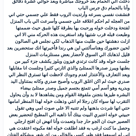
دخلت الي الحمام بعد خروجك مباشرة وبعد حوالي عشرة دقائق
وأنا بالحمام دق جرس الباب
فنشفت نفسي بسرعه وأرتديت الروب فقط علي جسمي حتي اني
من العجله لم احكم اغلاقه علي جسمي وأسرعت الي باب المنزل
لفتحة ودخلت خوله ورحبت بها بطرقة كلها شبق حيث ضممتها
وطبعت قبله قرب شتيها وقد استغربت هذه الحركه مني الا اني
ازلت دهشتها حين طلبت منها الذهاب لكي نجلس في الصالون
لحين حضورك وهناسألتني اين هي رندا فأخبرتها انك ستحضرين بعد
قليل لذهابك الي السوق لأحضار بعض مستلزمات المنزل
جلست خوله وقد كانت ترتدي فيزون وبلوز يكشف جزء كبير من
بطنها ويبرز صدرها الممتلئ والذي اثارني كثيرا وجلست انا مقابلها
وبعد التعارف والأعتذار لعدم وجودك لاحظت انها تسترق النظر الي
صدري حيث لم اكن اغلق الروب وأصبح صدري وكانه بمتناول اليد
وبدريه وهو أسم أمي تتمتع بجسم جميل وصدر ممتلئ بيضاء
البشره طيزها بتجنن ملفوفة القوام ومن يشاهدها لا بد وأن يحاول
التقرب لها سواء كان رجلا ام انثي وذهلت خوله لهذا المنظر امامها
حتي انها شردت بذهنها ولم تتنبه الا علي صوت امي وهي تقول
حبيتي خوله اعتبري البيت بيتك أنا ذاهبه الي المطبخ لتحضير بعض
العصير حيث ان الجو حار جدا وتعمدت وأنا انهض ان افتح ارجلي
وحصل ما كنت ارغب به فقد اطلقت خوله اهة مكبوته اعتقدت هي
اني لم اسمعها فقد ظهر كسي والخالي من اي شعر وبشكله الفتان