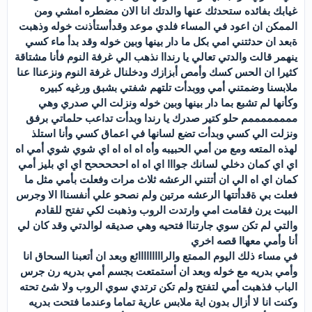
غيابك بفائده ستحدثك عنها والدتك انا الان مضطره امشي ومن
الممكن ان اعود في المساء فلدي موعد وقدأستأذنت خوله وذهبت
ةبعد ان حدثتني امي بكل ما دار بينها وبين خوله وقد بدأ ماء كسي
ينهمر قالت والدتي تعالي يا رنداا نذهب الي غرفة النوم فأنا مشتاقة
كثيرا ان الحس كسك وأمص أبزازك ودخلنال غرفة النوم ونزعناا عنا
ملابسنا وضمتني أمي ووبدأت تلتهم شفتي بشبق ورغيه كبيره
وكأنها لم تشبع بما دار بينها وبين خوله ونزلت الي صدري وهي
ممممممممم حلو كتير صدرك يا رندا وبدأت تداعب حلماتي برفق
ونزلت الي كسي وبدأت تضع لسانها في اعماق كسي وأنا استلذ
لهذه المتعه ومع من أمي الحبيبه وأه اه اه اه اي شوي شوي أمي اه
اي اي كمان دخلي لسانك جوااا اي اه اه احححححح اي اي بليز أمي
كمان اي اه الي ان أتتني الرعشه ثلاث مرات وفعلت بأمي مثل ما
فعلت بي ةقدأتتها الرعشه مرتين ولم نصحو علي أنفسناا الا وجرس
البيت يرن فقامت امي وارتدت الروب وذهبت لكي تفتح للقادم
والتي لم تكن سوي جارتناا فتحيه وهي صديقه لوالدتي وقد كان لي
أنا وأمي معهاا قصه اخري
في مساء ذلك اليوم الممتع والرااااااااائع وبعد ان أتعبنا السحاق انا
وأمي بدريه مع خوله وبعد ان أستمتعت بجسم أمي بدريه رن جرس
الباب فذهبت أمي لتفتح ولم تكن ترتدي سوي الروب ولا شئ تحته
وكنت انا لا أزال بدون اية ملابس عارية تماما وعندما فتحت بدريه