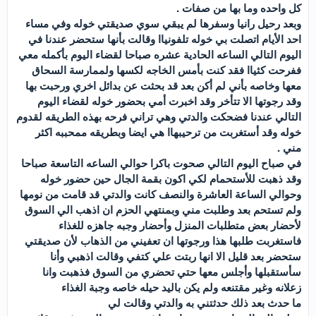
كل واحده وما بها من صفات .
وبعد رحيل رانيا وسفرها لم يبقي سوي صديقتي خوله وفي مساء
احد الأيام اتصلت بي خوله تلفونياا وقالت بأنها ستحضر عندنا في
اليوم التالي الساعه الحادية عشره صباحا لقضاء اليوم بأكمله معي
ففرحت كثياا فقد كنت بأمس الخاجه لكسها ولممارسة السحاق
معها وخاصه بأني لم أكن بعد قد بحثت عن بدائل اخري ورحبت بها
وقد رجوتها الا تتأخر وقد اخبرت أمي بحضور خوله لقضاء اليوم
التالي عندنا فضحكت والدتي وهي تراني فرحه بهذه الطريقه لقدوم
خوله وقد أستغربت من ترحيبهاا هي ايضا وبطريقه ممحببه اكثر
مني .
في صباح اليوم التالي صحوت باكرا حوالي الساعه التاسعة صباحا
وقد ذهبت للأستحمام لكي اكون بقمة الجال حين حضور خوله
وحوالي الساعة العاشرة والنصف كانت والدتي قد قامت من نومها
ولم تستحم بعد وطلبت مني وبمنتهي الحزم ان اذهب الي السوق
لأحضار بعض متطلبات المنزل وأحضار وجبه جاهزه للغذاء
فاستغربت طلبها هذا ورجوتها ان تعفيني من الذهاب لأن صديقتي
ستحضر بعد قليل الا انها ربتت علي كتفي وقالت اذهبي وأنا
سأستقبلها وأجلس معها حتي تحضري من السوق فذهبت وانا
زعلانه وغير مقتنعه ولم يكن باليد حيله خاصه وجبة الغذاء
ما حدث بعد ذلك حدثتني به والدتي وقالت لي