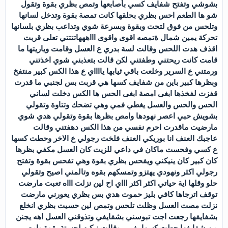
بشوشي وتفتح شفايف كسي بأصابعها وتمص بظري بقوة وتقول
شو ها الطعم احس بظري بحلقها كانت تمصة بقوة وتدخل لسانها
وتلحس من فوق لتحت وبقوة وبسرعة شوي وتداعب بظري بلسانها
تحركة يمين شمال ةتمصه اقوى واقوى اااهههاتتتتي تعلى قربت
اقذف هدت اللحس وقالت لسة بدري ع العسل وقامت وياريتها ما
قامت كانت ريحتني وطفتني لكن قالت بتعذبني شوي اخذتني
ورمتني ع السرير وخلعت باقي ثيابها يااااي ع هذا الكس كبير منتفخ
وبظرها كبير باين من شفايف كسها هي قربت بس لجنبي ما قدرت
قفزت لفخذها ابغى امصة ابغى الحس ها الكس دخلت لساني
الحس والحس والعسل يغطي فمي وهي تضحك وتتاوة وتقولي
بشويش حبي اعصر نهودها وامص بظرها بقوة وتقولي هدي شوي
مارضيت ماقدرت احرم نفسي من هذا الكس دهفتني وقالت
عاجبك العنف انا بوريكي العنف فلخت رجولي ع الاخر وحطت كسها
ع كسي وفحست ماكان في داعي للزيت كان العسل مكفي بظرها
كان كبير كان ينيكني ويفحس بظري بقوة وهي تفحس بقوة وتفتح
رجولي اكثر ونهودي يهتزو وتمسكهم بقوه وتالمني اصيح وتقولي
حلو وقلها اية حياتي اكثر اكثر اااي اح لين نزلت اااه تعبت مارضت
توقف اترجاها كافي بليز حموت هدي بس بظري يعورني مارضت
نزلت مصت العسل وظلت تلحس وتمص لين حسيت بظري انخلع
بشفايفها رجعت اجت تبوسني بشفايفي وتذوقني العسل اهه يجنن
من شفايفها حطت كسها بفمي وقالت نيكيه لحستة بقوة وامص