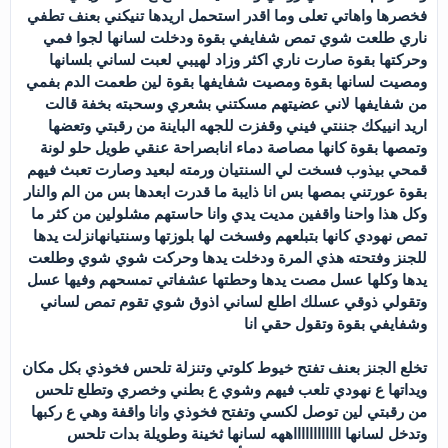
فخصرها واهاتي تعلى وما اقدر استحمل اريدها تنيكني بعنف تطفي
ناري طلعت شوي تمص شفايفي بقوة ودخلت لسانها لجوا فمي
وحركتها بقوة صارت ناري اكثر وزاد لهيبي لعبت لساني بلسانها
ومصيت لسانها بقوة ومصيت شفايفها بقوة لين طعمت الدم بفمي
من شفايفها لاني عضيتهم مسكتني بشعري وسحبته بخفة قالت
اريد انييكك جننتي فيني وقفزت للجهه الباينة من رقبتي وتعضها
وتمصها بقوة كانها مصاصة دماء انابصراحة عنقي طويل حلو لونة
قمحي بيذوب فسخت لي السنتيان ورمته لبعيد وصارت تعبث فيهم
بقوة عورتني بمصها بس انا ذايبة ما قدرت ابعدها بس من الم والنار
وكل هذا واحنا واقفين مديت يدي وانا حاستهم مشلولين من كثر ما
تمص نهودي كانها بتبلعهم وفسخت لها بلوزتها وسنتيانهانزلت يدها
للجنز وفتحته هذي المرة ودخلت يدها وحركت شوي شوي وطلعت
يدها وكلها عسل مصت يدها وحطتها عشفاتي تمسحهم وفيها عسل
وتقولي ذوقي عسلك اطلع لساني اذوق شوي تقوم تمص لساني
وشفايفي بقوة وتقول حقي انا
تخلع الجنز بعنف تفتح خيوط كلوتي وتنزلة تلحس فخوذي بكل مكان
ويداتها ع نهودي تلعب فيهم وشوي ع بطني وخصري وتطلع تلحس
من رقبتي لين توصل لكسي وتفتح فخوذي وانا واقفة وهي ع ركبها
وتدخل لسانها ااااااااااااههه لسانها ثخينة وطويلة بدات تلحس