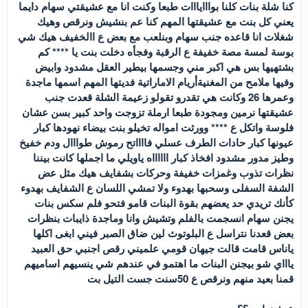
كنا شلة بنات كلنا بوااايااات طبعا وكنت انا مع عشيقتي سهام دايما
يعني كل بنت مع عشيقتها المهم كنا عم بنشيش ونرقص وهيك
شغلات انا قاعده جنب سهام وبنلعب مع بعض ع االخفيف هيك شي
بوسة لمسة مصة خفيفة ع الرقبة وفجأه دخلت بنت يا **** كم
بشتهيها بس هي اكبر مني وجسمها بيطير العقل مشدود وابيض
وفيها ملامح من المغنيةأريام الاماراتية فديتها المهم اسمها ماجدة
وعمرها 26 وكانت هي تقدرو تقولو زعيمة الشلة قعدت جنب
عشيقتها نرمين ومجودة طبعا ارملة تزوجت واحد كبير بسن عشان
فلوسة واتكل ع **** وورثت امواله تخيلو بنت بيضاء نهودها كبار
عيونها كبار حادات الطرف عسلي فااااتح رموش طوااال ودم خفيخ
وطيز مدور مشدود افخاذ كبار ااااااه ياويلي ما اجملها كانت بيننا
نظرات تذوب وغمزات خفيفة وحركات بشفايف هيك مثل عض
الشفة السفلى وسحبها بهدوء ولا تمشي اللسان ع الشفايف بهدوء
كأنك تريدي حد يعضهم بقوة البنات قامو فتحو فلم سكس بنات
يجنن سهام انسجمت بالفلم وتشيش وانا وماجدة ذايبات بنظرات
بعض قعدنا نتراسل ع البلوتوث لين ضاق الصبر فيني ابغى اكلها
ياناس قامت قالت جيهان قومي علميني رقص اجنبي حق العبيد
ياااي شو بيجنن البنات ما اهتمو في عندهم شي ينسيهم اساميهم
قمنا بعيد منهم ونرقص ع 50سنت جست التيل بت