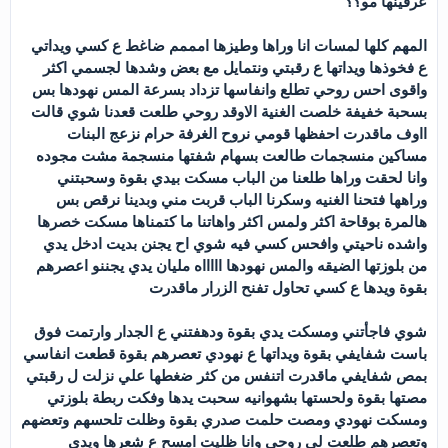
عرفينها مو؟؟
المهم كلها لمسات انا وراها وطيزها امممم ضاغط ع كسي ويداتي
ع فخوذها ويداتها ع رقبتي ونتمايل مع بعض وشدها لجسمي اكثر
واقوى احس روحي تطلع وانفاسها تزداد بسرعة المس نهودها بس
بسحبة خفيفة خلصت الغنية الاوقد روحي طلعت قعدنا شوي قالت
ااوف ماقدرت احفظها قومي نروح الغرفة حرام نزعج البنات
مساكين منسجمات طالعت بسهام شفتها منسجمة مشت مجوده
وانا لحقت وراها طلعنا من الباب مسكت بيدي بقوة وسحبتني
وراهها فتحنا الغنيه وسكرنا الباب قربت مني وبدينا نرقص بس
هالمرة بوقاحة اكثر ولمس اكثر واهاتنا ما كتمناها مسكت خصرها
واشده ناحيتي وافحس كسي فيه شوي اح يجنن بديت ادخل يدي
من بلوزتها الضيقه والمس نهودها اااااه مليان يدي يجننو اعصرهم
بقوة ويدها ع كسي تحاول تفنح الزرار ماقدرت
شوي فاجأتني ومسكت يدي بقوة ودهفتني ع الجدار وارتمت فوق
باست شفايفي بقوة ويداتها ع نهودي تعصرهم بقوة قطعت انفاسي
بمص شفايفي ماقدرت اتنفس من كثر ضغطها علي نزلت ل رقبتي
مصتها بقوة ولحستها بشهوانيه سحبت يدها وفكت ربطة بلوزتي
ومسكت نهودي ومصت حلمت صدري بقوة وظلت تلحسهم وتعضهم
وتعصرهم طلعت لي روحي وانا ظليت امسح ع شعرها ويدي