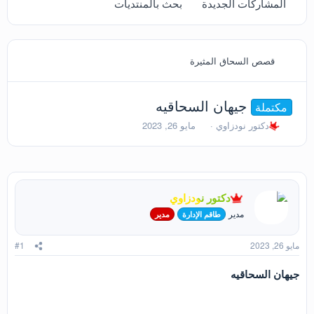
المشاركات الجديدة
بحث بالمنتديات
قصص السحاق المثيرة
جيهان السحاقيه
مكتملة
ب
ت
دكتور نودزاوي
مايو 26, 2023
ا
ا
د
ر
ئ
ي
ا
خ
ل
ا
دكتور نودزاوي
م
ل
و
ب
مدير
طاقم الإدارة
مدير
ض
د
و
ء
مايو 26, 2023
#1
ع
جيهان السحاقيه