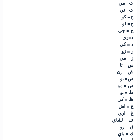
ت= مي
ث= تي
ج= كو
ح= لو
خ = جي
د=ري
ذ = كي
ر = زو
ز = مي
س = تا
ش = رن
ص= تو
ض = مو
ط = نو
ظ = كي
ع = اش
غ = اري
ف = لشاي
ق = رو
ك = باي