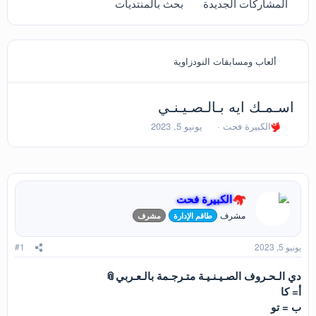
المشاركات الجديدة
بحث بالمنتديات
ألعاب ومسابقات النودزاوية
اسـمـك ايه بـالـصـيـنـي
ب
ت
الكبيرة فحت
يونيو 5, 2023
ا
ا
د
ر
ئ
ي
ا
خ
ل
ا
الكبيرة فحت
م
ل
و
ب
مشرف
طاقم الإدارة
مشرف
ض
د
و
ء
يونيو 5, 2023
#1
ع
دي الـحـروف الصـيـنـيـة متـرجـمة بالـعـربي📎
أ= كا
ب = تو