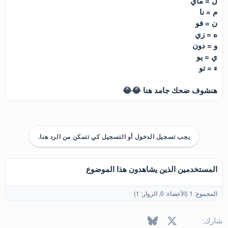
ل = ماي
م = نا
ن = فو
ه = زي
و = دون
ي = يو
ء = تو
هنشوف ضحك جامد هنا 😂😂
يجب تسجيل الدخول أو التسجيل كي تتمكن من الرد هنا.
المستخدمين الذين يشاهدون هذا الموضوع
المجموع: 1 (الأعضاء: 0, الزوار: 1)
X
فيسبوك
Bluesky
LinkedIn
Reddit
Pinterest
Tumblr
WhatsApp
البريد الإل
شارك: