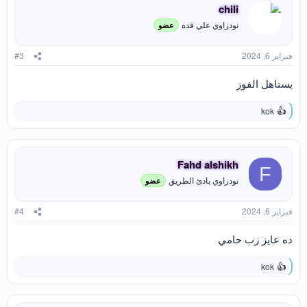
ا
chili
ع
نودزاوي علي قده
عضو
ل
ا
ت
فبراير 6, 2024
#3
:
يستاهل الفوز
kok
ا
ل
ت
ف
ا
Fahd alshikh
F
ع
نودزاوي بادئ الطريق
عضو
ل
ا
ت
فبراير 6, 2024
#4
:
ده عايز زب حامي
kok
ا
ل
ت
ف