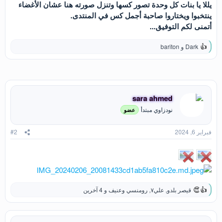
يللا يا بنات كل وحدة تصور كسها وتنزل صورته هنا عشان الأغضاء
ينتخبوا ويختاروا صاحبة أجمل كس في المنتدى.
أتمنى لكم التوفيق...
Dark
و
bariton
ا
ل
ت
ف
ا
ع
sara ahmed
ل
ا
نودزاوي مبتدأ
عضو
ت
:
فبراير 6, 2024
#2
قيصر بلدو
,
علي٧
,
رومنسي وعنيف
و 4 آخرين
ا
ل
ت
ف