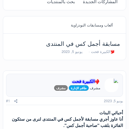
المشاركات الجديدة
بحث بالمنتديات
ألعاب ومسابقات النودزاوية
مسابقة أجمل كس في المنتدى
ب
ت
الكبيرة فحت
يونيو 5, 2023
ا
ا
د
ر
ئ
ي
ا
خ
ل
ا
الكبيرة فحت
م
ل
و
ب
مشرف
طاقم الإدارة
مشرف
ض
د
و
ء
يونيو 5, 2023
#1
ع
أحبائي البنات
أنا عاوز أجري مسابقة لأجمل كس في المنتدى لنرى من ستكون
الفائرة بلقب "صاحبة أجمل كس".