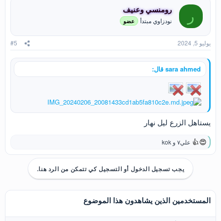
ا
رومنسي وعنيف
ر
ع
نودزاوي مبتدأ
عضو
ل
ا
ت
يوليو 5, 2024
#5
:
sara ahmed قال:
يستاهل الزرع ليل نهار
علي٧
و
kok
ا
ل
ت
يجب تسجيل الدخول أو التسجيل كي تتمكن من الرد هنا.
ف
ا
ع
ل
المستخدمين الذين يشاهدون هذا الموضوع
ا
ت
: