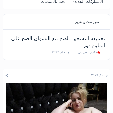
المشاركات الجديدة
بحث بالمنتديات
صور سكس عربي
تجميعه التسخين الصح مع النسوان الصح علي
الملبن دور
ب
ت
دكتور نودزاوي
يونيو 4, 2023
ا
ا
د
ر
ئ
ي
ا
خ
ل
ا
يونيو 4, 2023
م
ل
و
ب
ض
د
و
ء
ع