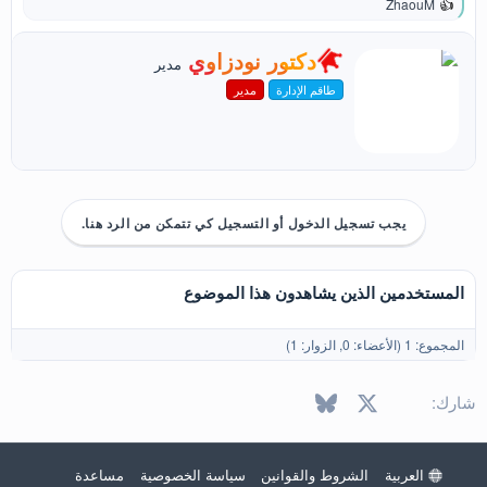
ZhaouM
ا
ل
ت
ك
دكتور نودزاوي
مدير
ف
ت
ا
طاقم الإدارة
مدير
ب
ع
ب
ل
و
ا
ت
ا
:
س
ط
ة
يجب تسجيل الدخول أو التسجيل كي تتمكن من الرد هنا.
المستخدمين الذين يشاهدون هذا الموضوع
المجموع: 1 (الأعضاء: 0, الزوار: 1)
X
فيسبوك
Bluesky
LinkedIn
Reddit
Pinterest
Tumblr
WhatsApp
البريد الإل
شارك:
العربية
الشروط والقوانين
سياسة الخصوصية
مساعدة