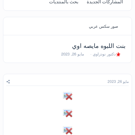
المشاركات الجديدة
بحث بالمنتديات
صور سكس عربي
بنت اللبوه مايصه اوي
ب
ت
دكتور نودزاوي
مايو 26, 2023
ا
ا
د
ر
ئ
ي
ا
خ
ل
ا
مايو 26, 2023
م
ل
و
ب
ض
د
و
ء
ع