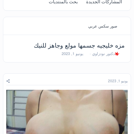
المشاركات الجديدة
بحث بالمنتديات
صور سكس عربي
مزه خليجيه جسمها مولع وجاهز للنيك
ب
ت
دكتور نودزاوي
يونيو 1, 2023
ا
ا
د
ر
ئ
ي
ا
خ
ل
ا
يونيو 1, 2023
م
ل
و
ب
ض
د
و
ء
ع