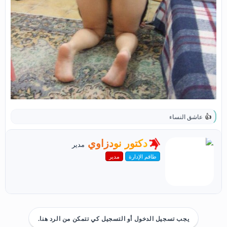
عاشق النساء
ا
ل
ت
ك
دكتور نودزاوي
مدير
ف
ت
ا
طاقم الإدارة
مدير
ب
ع
ب
ل
و
ا
ت
ا
:
س
ط
ة
يجب تسجيل الدخول أو التسجيل كي تتمكن من الرد هنا.