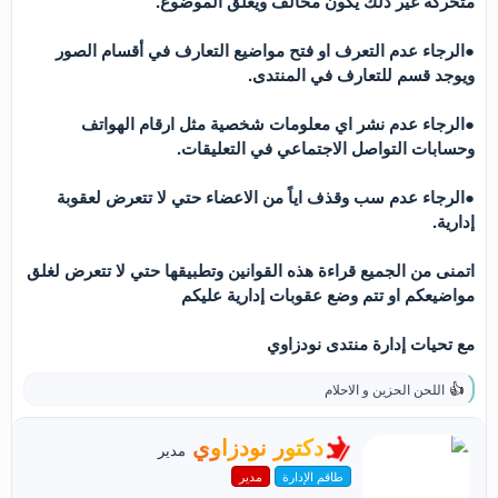
متحركة غير ذلك يكون مخالف ويغلق الموضوع.
●الرجاء عدم التعرف او فتح مواضيع التعارف في أقسام الصور
ويوجد قسم للتعارف في المنتدى.
●الرجاء عدم نشر اي معلومات شخصية مثل ارقام الهواتف
وحسابات التواصل الاجتماعي في التعليقات.
●الرجاء عدم سب وقذف اياً من الاعضاء حتي لا تتعرض لعقوبة
إدارية.
اتمنى من الجميع قراءة هذه القوانين وتطبيقها حتي لا تتعرض لغلق
مواضيعكم او تتم وضع عقوبات إدارية عليكم
مع تحيات إدارة منتدى نودزاوي
اللحن الحزين
و
الاحلام
ا
ل
ت
ك
دكتور نودزاوي
مدير
ف
ت
ا
طاقم الإدارة
مدير
ب
ع