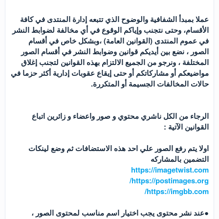
عملا بمبدأ الشفافية والوضوح الذي تتبعه إدارة المنتدى في كافة
الأقسام، وحتى نتجنب وإياكم الوقوع في أي مخالفة لضوابط النشر
في عموم المنتدى (القوانين العامة) ،وبشكل خاص في أقسام
الصور ، نضع بين أيديكم قوانين وضوابط النشر في أقسام الصور
المختلفة ، ونرجو من الجميع الالتزام بهذه القوانين لتجنب إغلاق
مواضيعكم أو مشاركاتكم أو حتى إيقاع عقوبات إدارية أكثر حزما في
حالات المخالفات الجسيمة أو المتكررة.
الرجاء من الكل ناشري محتوي و صور واعضاء و زائرين اتباع
القوانين الآتية :
اولا يتم رفع الصور علي احد هذه الاستضافات ثم وضع لينكات
التضمين بالمشاركه
https://imagetwist.com
https://postimages.org/
https://imgbb.com/
●عند نشر محتوى يجب اختيار اسم مناسب لمحتوى الصور ،