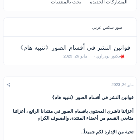
المشاركات الجديدة
بحث بالمنتديات
صور سكس عربي
قوانين النشر في أقسام الصور《تنبيه هام》
ب
ت
دكتور نودزاوي
مايو 26, 2023
ا
ا
د
ر
ئ
ي
ا
خ
ل
ا
مايو 26, 2023
م
ل
و
ب
قوانين النشر في أقسام الصور《تنبيه هام》
ض
د
و
ء
أعزائنا ناشرى المحتوى باقسام الصور في منتدانا الرائع ، أعزائنا
ع
متابعي القسم من أعضاء المنتدى والضيوف الكرام
تحية من الإدارة لكم جميعاً..