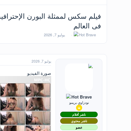
فى العالم
ب
ت
Hot Brave
يوليو 7, 2026
ا
ا
د
ر
ئ
ي
ا
خ
ل
ا
يوليو 7, 2026
م
ل
و
ب
صورة الفيديو
ض
د
و
ء
ع
Hot Brave
نودزاوي بريمو
ناشر أفلام
ناشر محتوي
عضو