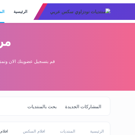
الرئيسية
الم
مر
قم بتسجيل عضويتك الان وتمتع
المشاركات الجديدة
بحث بالمنتديات
الرئيسية
المنتديات
افلام السكس
افلام