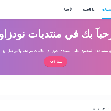
نتديات
ما الجديد
الأعضاء
حبآ بك في منتديات نودزاو
 بمشاهده المحتوي علي المنتدي بدون اي اعلانات مزعجه والتواصل مع الا
سجل الان!
 سكس أجنبي