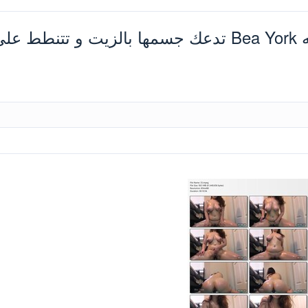
فيلم سكس لممثلة البورن الإحترافيه Bea York تدعك جسم