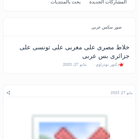
المشاركات الجديدة
بحث بالمنتديات
صور سكس عربي
خلاط مصرى على مغربى على تونسى على
جزائرى بس عربى
ب
ت
دكتور نودزاوي
مايو 27, 2023
ا
ا
د
ر
ئ
ي
ا
خ
ل
ا
مايو 27, 2023
م
ل
و
ب
ض
د
و
ء
ع