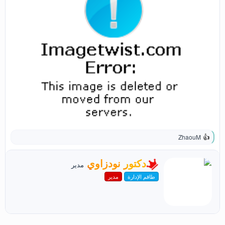
ZhaouM
ا
ل
ت
ك
دكتور نودزاوي
مدير
ف
ت
ا
طاقم الإدارة
مدير
ب
ع
ب
ل
و
ا
ت
ا
:
س
ط